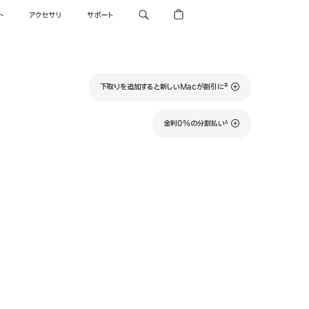
ト
アクセサリ
サポート
脚
‡
下取りを追加すると新しいMacが割引に
注
脚
金利0%の分割払い
∆
注