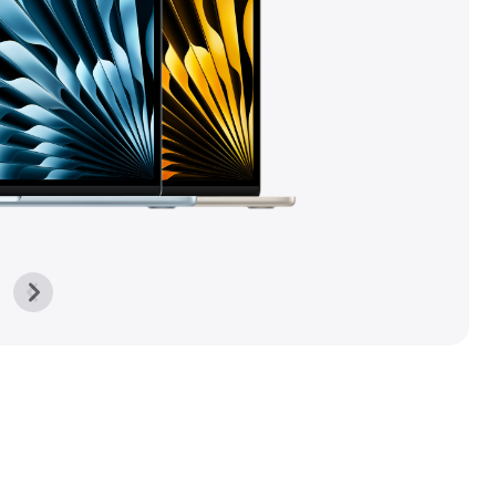
前
次
の
の
ギ
ギ
ャ
ャ
ラ
ラ
リ
リ
ー
ー
画
画
像
像