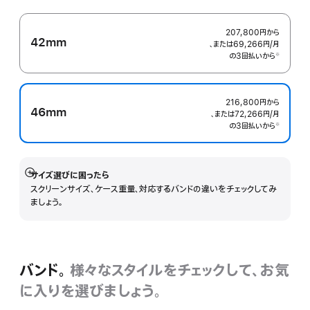
207,800円
から
42mm
、または69,266円
/月
月
の3回払いから
額
※
 脚注 
216,800円
から
46mm
、または72,266円
/月
月
の3回払いから
額
※
 脚注 
サイズ選びに困ったら
詳
スクリーンサイズ、ケース重量、対応するバンドの違いをチェックしてみ
細
ましょう。
を
表
示
バンド。
様々なスタイルをチェックして、お気
に入りを選びましょう。