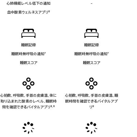
脚
応
心肺機能レベル低下の通知
-
血
注
中
血中酸素ウェルネスアプリ
6
酸
脚
素
注
ウ
ェ
ル
ネ
睡眠記録
睡眠記録
ス
睡眠時無呼吸の通知
7
睡眠時無呼吸の通知
7
ア
脚
脚
プ
睡眠スコア
睡眠スコア
注
注
リ
非
対
応
心拍数、呼吸数、手首の皮膚温、体に
心拍数、呼吸数、手首の皮膚温、睡
取り込まれた酸素のレベル、睡眠時
眠時間を確認できるバイタルアプ
間を確認できるバイタルアプリ
8
6
リ
8
,
脚
脚
脚
注
注
注