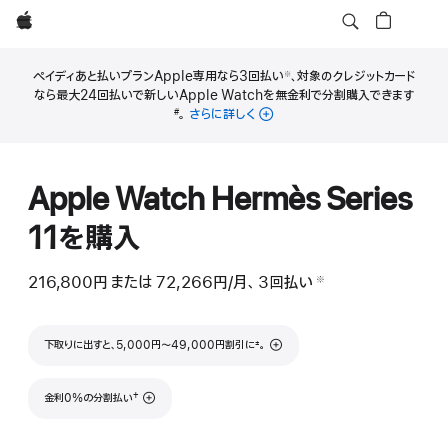
Apple
ペイディあと払いプランApple専用なら3回払い
、対象のクレジットカード
※
脚
なら最大24回払いで新しいApple Watchを無金利で分割購入できます
注
脚
。
さらに詳しく
#
注
Apple Watch Hermès Series
11を購入
216,800円
ま た は
72,266円
/月、
月
3
回払い
支払い回数
（二重短剣符の脚注
※
 脚注 
額
脚注
下取りに出すと、5,000円〜49,000円割引に
。
±
脚注
†
金利0%の分割払い