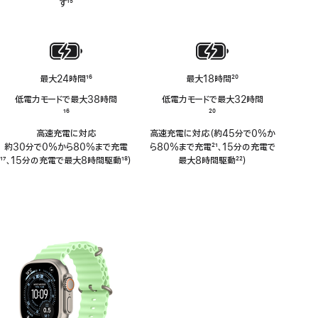
す
15
脚
注
最大24時間
16
最大18時間
20
脚
脚
低電力モードで最大38時間
低電力モードで最大32時間
注
注
脚
16
脚
20
注
注
高速充電に対応
高速充電に対応（約45分で0%か
約30分で0%から80%まで充電
ら80%まで充電
21
、15分の充電で
脚
17
、15分の充電で最大8時間駆動
18
）
脚
最大8時間駆動
22
）
注
脚
注
脚
注
注