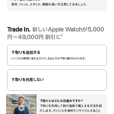
詳
素材、フィット、スタイル、機能の違いを比較してみましょう。
細
を
表
示
Trade In。
新しいApple Watchが5,000
円〜49,000円 割引に
‡
脚
Trade
注
In。
下取りを追加する
いくつかの質問に答えるだけで、おおよその下取り額がわかります。
下取りを利用しない
下取りとはどんな仕組みで⁠すか？
詳
下取りを利用して割引価格で購入する方法を紹
細
介します。デバイスを無料でリサイクルすること
を