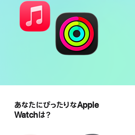
バ
心
ッ
臓
テ
の
あなたにぴったりなApple
リ
健
Watchは？
ー
康
に
関