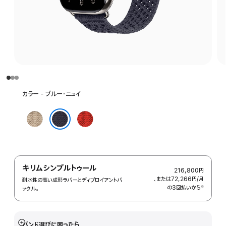
カ
カラー - ブルー・ニュイ
ラ
ー
ア
カ
を
ル
ピ
選
ブルー・ニュイ
ジ
ュ
択:
ル
シ
ー
ヌ
キリムシンプルトゥール
216,800円
、または72,266円
/月
月
耐水性の高い成形ラバーとディプロイアントバ
の3回払いから
額
※
ックル。
 脚注 
バンド選びに困ったら