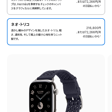
コントラストが際立つ大胆なデザインのストラッ
、または72,266円
/月
月
プは、Hermèsを象徴するチェックのキャンバ
の3回払いから
額
※
スをグラフィカルに再解釈しています。
 脚注 
ネオ・トリコ
216,800円
透かし編みのデザインを施したネオ・トリコ。軽
、または72,266円
/月
月
さ、通気性、そして極上の着け心地を持つニット
の3回払いから
額
※
製です。
 脚注 