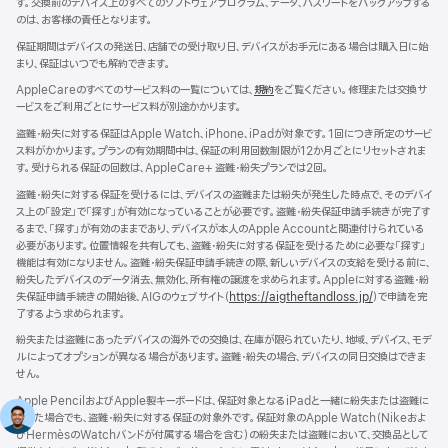
す。交換前のデバイス上のすべてのソフトウェアプログラム、データ、パスワードをバックアップする
開
のは、お客様の責任となります。
き
ま
保証期間はデバイスの発送日、店舗での受け取り日、デバイスがお手元にある場合は購入日に始
す）
まり、保証はいつでも解約できます。
AppleCareのすべてのサービス料の一覧については、
規約
（新
をご覧ください。修理または交換サ
ービスをご利用ごとにサービス料が別途かかります。
規
ウ
盗難・紛失に対する保証はApple Watch、iPhone、iPadが対象です。1回につき所定のサービ
イ
ス料がかかります。プランの有効期間中は、保証の利用回数制限が12か月ごとにリセットされま
ン
す。受けられる保証の回数は、AppleCare+ 盗難・紛失プランでは2回。
ド
ウ
盗難・紛失に対する保証を受けるには、デバイスの盗難または紛失が発生した時点で、そのデバイ
で
ス上の「設定」で「探す」が有効になっていることが必要です。盗難・紛失保証申請手続きが完了す
開
るまで、「探す」が有効のままであり、デバイスが本人のApple Accountと関連付けられている
き
必要があります。位置情報を共有しても、盗難・紛失に対する保証を受けるために必要な「探す」
ま
機能は有効になりません。盗難・紛失保証申請手続きの際、新しいデバイスの支給を受ける前に、
す）
紛失したデバイスのデータ消去、無効化、所有権の譲渡を求められます。Appleに対する盗難・紛
失保証申請手続きの開始後、AIGのウェブサイト（
https://aigtheftandloss.jp/
（新
）で申請を完
了するよう求められます。
規
ウ
紛失または盗難にあったデバイスの海外での交換は、在庫が限られていたり、地域、デバイス、モデ
イ
ルによってオプションが異なる場合があります。盗難・紛失の場合、デバイスの同日交換はできま
ン
せん。
ド
ウ
Apple PencilおよびApple製キーボードは、保証対象となるiPadと一緒に紛失または盗難に
で
あった場合でも、盗難・紛失に対する保証の対象外です。保証対象のApple Watch（Nikeおよ
開
びHermèsのWatchバンドが付属する場合を含む）の紛失または盗難において、交換品として