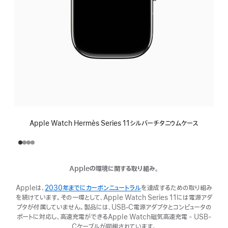
Apple Watch Hermès Series 11シルバーチタニウムケース
Appleの環境に関する取り組み。
Appleは、
2030年までにカーボンニュートラル
（新
を達成するための取り組み
を続けています。その一環として、Apple Watch Series 11には電源アダ
規
プタが付属していません。製品には、USB‑C電源アダプタとコンピュータの
ウ
ポートに対応し、高速充電ができるApple Watch磁気高速充電 - USB-
イ
Cケーブルが同梱されています。
ン