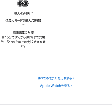
最大42時間
25
脚
低電力モードで最大72時間
注
脚
25
注
高速充電に対応
約45分で0%から80%まで充電
脚
26
、15分の充電で最大12時間駆動
注
脚
27
）
注
すべてのモデルを比較する
Apple Watchを見る