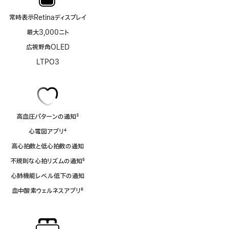
常時表示Retinaディスプレイ
最大3,000ニト
広視野角OLED
LTPO3
高血圧パターンの通知
3
脚
心電図アプリ
4
注
脚
高心拍数と低心拍数の通知
注
不規則な心拍リズムの通知
5
脚
心肺機能レベル低下の通知
注
血中酸素ウェルネスアプリ
6
脚
注