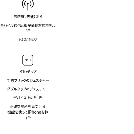
高精度2周波GPS
モバイル通信と衛星通信対応モデル
脚
2
23
,
注
脚
5Gに対応
1
注
脚
注
S10チップ
手首フリックのジェスチャー
ダブルタップのジェスチャー
デバイス上のSiri
14
脚
「正確な場所を見つける」
注
機能を使ってiPhoneを探
す
15
脚
注