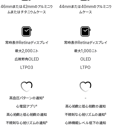
46mmまたは42mmのアルミニウ
44mmまたは40mmのアルミニウ
ムまたはチタニウムケース
ムケース
常時表示Retinaディスプレイ
常時表示Retinaディスプレイ
最大2,000ニト
最大1,000ニト
広視野角OLED
OLED
LTPO3
LTPO
高血圧パターンの通知
3
-
ECG
脚
ア
心電図アプリ
4
高心拍数と低心拍数の通知
注
プ
脚
リ
高心拍数と低心拍数の通知
不規則な心拍リズムの通知
5
注
非
脚
不規則な心拍リズムの通知
5
心肺機能レベル低下の通知
対
注