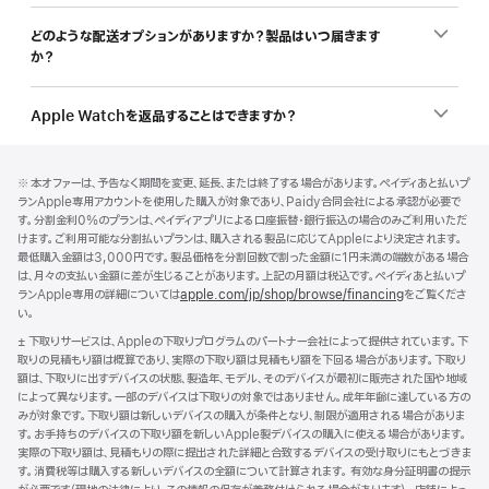
どのような配送オプションがありますか？製品はいつ届きます
か？
Apple Watchを返品することはできますか？
フ
脚
脚
※ 本オファーは、予告なく期間を変更、延長、または終了する場合があります。ペイディあと払いプ
注
ッ
注
ランApple専用アカウントを使用した購入が対象であり、Paidy合同会社による承認が必要で
タ
す。分割金利0%のプランは、ペイディアプリによる口座振替・銀行振込の場合のみご利用いただ
けます。ご利用可能な分割払いプランは、購入される製品に応じてAppleにより決定されます。
ー
最低購入金額は3,000円です。製品価格を分割回数で割った金額に1円未満の端数がある場合
は、月々の支払い金額に差が生じることがあります。上記の月額は税込です。ペイディあと払いプ
ランApple専用の詳細については
apple.com/jp/shop/browse/financing
をご覧くださ
い。
脚
± 下取りサービスは、Appleの下取りプログラムのパートナー会社によって提供されています。下
注
取りの見積もり額は概算であり、実際の下取り額は見積もり額を下回る場合があります。下取り
額は、下取りに出すデバイスの状態、製造年、モデル、そのデバイスが最初に販売された国や地域
によって異なります。一部のデバイスは下取りの対象ではありません。成年年齢に達している方の
みが対象です。下取り額は新しいデバイスの購入が条件となり、制限が適用される場合がありま
す。お手持ちのデバイスの下取り額を新しいApple製デバイスの購入に使える場合があります。
実際の下取り額は、見積もりの際に提出された詳細と合致するデバイスの受け取りにもとづきま
す。消費税等は購入する新しいデバイスの全額について計算されます。 有効な身分証明書の提示