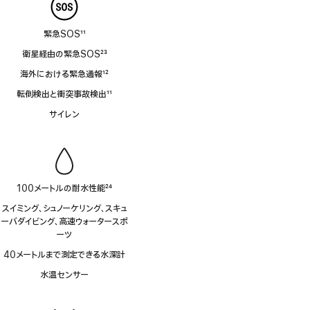
緊急SOS
11
脚
衛星経由の緊急SOS
23
注
脚
海外における緊急通報
12
注
脚
転倒検出と衝突事故検出
11
注
脚
サイレン
注
100メートルの耐水性能
24
脚
スイミング、シュノーケリング、スキュ
注
ーバダイビング、高速ウォータースポ
ーツ
40メートルまで測定できる水深計
水温センサー