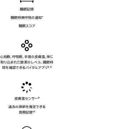
睡眠記録
睡眠時無呼吸の通知
7
脚
睡眠スコア
注
心拍数、呼吸数、手首の皮膚温、体に
取り込まれた酸素のレベル、睡眠時
間を確認できるバイタルアプリ
8
6
,
脚
脚
注
注
皮膚温センサー
9
脚
過去の排卵を推定できる
注
周⁠期⁠記⁠録
10
脚
注