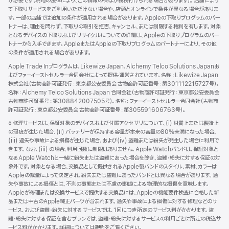
が必要です（現地の法律により、この情報の保存が義務付けられる場合があります）。 店舗によっ
て下取りサービスをご利用いただけない場合や、店頭とオンラインで条件が異なる場合がありま
す。一部の店舗では追加の条件が適用される場合があります。Appleの下取りプログラムのパー
トナーは、理由を問わず、下取りの取引を拒否、キャンセル、または制限する権利を有します。対象
となるデバイスの下取りおよびリサイクルについての詳細は、Appleの下取りプログラムのパー
トナーから入手できます。AppleまたはAppleの下取りプログラムのパートナーにより、その他
の条件が適用される場合があります。
Apple Trade Inプログラムは、Likewize Japan、Alchemy Telco Solutions Japanお
よびファーイーストセルラー合同会社によって提供‧運営されています。名称：Likewize Japan
株式会社（古物商許可証発行：東京都公安委員会 古物商許可証番号：第301112215727号）。
名称：Alchemy Telco Solutions Japan 合同会社（古物商許可証発行：東京都公安委員会
古物商許可証番号：第308842007505号）。名称：ファーイーストセルラー合同会社（古物商
許可証発行：東京都公安委員会 古物商許可証番号：第305591606763号）。
脚
◊ 修理サービスは、保証対象のデバイスおよび付属アクセサリについて、(i) 材質上または製造上
注
の瑕疵が生じた場合、(ii) バッテリーが保持する容量が本来の容量の80%未満になった場合、
(iii) 過失や事故による損傷が生じた場合、および(iv) 盗難または紛失が発生した場合に利用で
きます。なお、(iii) の場合、利用回数に制限はありません。Apple Watchバンドは、保証対象と
なるApple Watchと一緒に紛失または盗難にあった場合を除き、盗難・紛失に対する保証の対
象外です。対象となる場合、交換品として提供されるApple製バンドのスタイル、素材、カラーは
Appleの裁量によって決定され、紛失または盗難にあったバンドとは異なる場合があります。過
失や事故による損傷とは、不測の事態または不慮の事態による物理的な損傷を意味します。
Appleが修理または交換サービスで提供する交換品には、Appleの機能要件検査に合格した新
品または中古のApple純正パーツが含まれます。過失や事故による損傷に対する修理などのサ
ービス、および盗難・紛失に対するサービスでは、1回につき所定のサービス料がかかります。盗
難・紛失に対する保証を含むプランでは、盗難・紛失に対するサービスの利用ごとに所定の税込サ
ービス料がかかります。詳細については
規約
（新
をご覧ください。