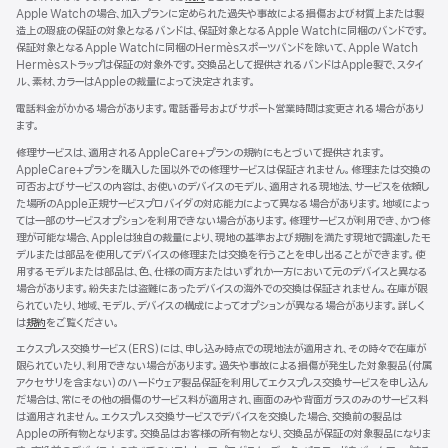
Apple Watchの場合、加入プランに定められた過失や事故による損傷および材質上または製
規
造上の瑕疵の保証の対象となるバンドは、保証対象となるApple Watchに同梱のバンドです。
ウ
保証対象となるApple Watchに同梱のHermèsスポーツバンドを除いて、Apple Watch
イ
Hermèsストラップは保証の対象外です。交換品として提供されるバンドはApple製で、スタイ
ン
ル、素材、カラーはAppleの裁量によって決定されま す 。
ド
ウ
電話料金がかかる場合があります。電話番号およびサポート営業時間は変更される場合があり
で
ます。
開
き
修理サービスは、適用されるAppleCare+プランの規約にもとづいて提供されます。
ま
AppleCare+プランを購入した国以外での修理サービスは保証されません。修理または交換の
す）
可否およびサービスの内容は、お使いのデバイスのモデル、適用される現地法、サービスを依頼し
た場所のApple正規サービスプロバイダの対応能力によって異なる場合があります。地域によっ
ては一部のサービスオプションを利用できない場合があります。修理サービスが利用でき、かつ修
理が可能な場合、Appleは独自の裁量により、現地の基準および規制を満たす現地で調達したモ
デルまたは部品を使用してデバイスの修理または交換を行うことを申し出ることができます。使
用するモデルまたは部品は、色、仕様の両方またはいずれか一方において元のデバイスと異なる
場合があります。紛失または盗難にあったデバイスの海外での交換は保証されません。在庫が限
られていたり、地域、モデル、デバイスの構成によってオプションが異なる場合があります。詳しく
は
規約
（新
をご覧ください。
規
エクスプレス交換サービス（ERS）には、申し込み時点での現地法が適用され、その時々で在庫が
ウ
限られていたり、利用できない場合があります。過失や事故による損傷が発生した対象製品（付属
イ
アクセサリを含まない）のハードウェア製品保証を利用してエクスプレス交換サービスを申し込ん
ン
だ場合は、常にその他の損傷のサービス料が適用され、画面のみや背面ガラスのみのサービス料
ド
は適用されません。エクスプレス交換サービスでデバイスを交換した場合、交換前の製品は
ウ
Appleの所有物となります。交換品はお客様の所有物となり、交換品が保証の対象製品になりま
で