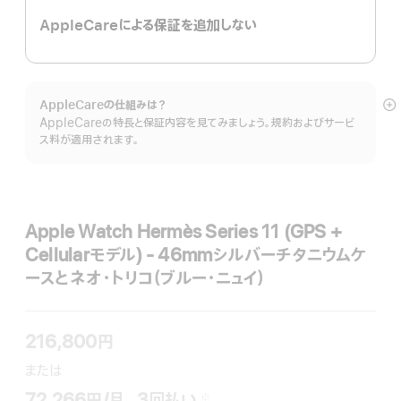
AppleCareによる保証を追加しない
AppleCareの仕組みは？
詳
AppleCareの特長と保証内容を見てみましょう。規約およびサービ
細
ス料が適用されます。
を
表
示
Apple Watch Hermès Series 11 (GPS +
Cellularモ‍デ‍ル) - 46mmシルバーチタニウムケ
ースとネオ・トリコ（ブルー・ニュイ）
216,800円
ま た は
72,266円
/月、
月
3
回払い
支払い回数
（二重短剣符の脚注）
※