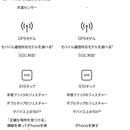
メ
水温センサー
-
水
ー
温
ト
セ
ル
ン
ま
サ
で
ー
測
GPSモデル
GPSモデル
非
定
対
モバイル通信対応モデルを選べる
2
モバイル通信対応モデルを選べる
2
で
応
脚
脚
き
5Gに対応
1
5Gに対応
1
注
注
る
脚
脚
水
注
注
深
計
非
S10チップ
S10チップ
対
応
手首フリックのジェスチャー
手首フリックのジェスチャー
ダブルタップのジェスチャー
ダブルタップのジェスチャー
デバイス上のSiri
14
デバイス上のSiri
14
脚
脚
「正確な場所を見つける」
注
注
機能を使ってiPhoneを探
iPhoneを探す