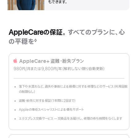
もできます。
表
示
AppleCareの保証。
すべてのプランに、心
の平穏を
◊
脚
注
AppleCare+ 盗難・紛失プラン
980円
/月
per
または9,800円
/年
年
（解約しない限り自動更新）
month
額
落下や水濡れなど、過失や事故による損傷に対する修理などのサービス（利用回数
の制限なし）
盗難・紛失に対する保証（1年間に2回まで）
Appleの専任スペシャリストによる優先サポート
エクスプレス交換サービス — 交換品をお届けし、修理の待ち時間をなくします