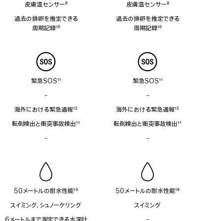
皮膚温センサー
9
皮膚温センサー
9
脚
脚
過去の排卵を推定できる
過去の排卵を推定できる
注
注
周⁠期⁠記⁠録
10
周⁠期⁠記⁠録
10
脚
脚
注
注
緊急SOS
11
緊急SOS
11
脚
脚
-
衛
-
衛
注
注
星
星
海外における緊急通報
12
海外における緊急通報
12
経
経
脚
脚
由
由
転倒検出と衝突事故検出
11
転倒検出と衝突事故検出
11
注
注
の
の
脚
脚
-
サ
-
サ
緊
緊
注
注
イ
イ
急
急
レ
レ
SOS
SOS
ン
ン
非
非
非
非
対
対
対
対
応
応
50メートルの耐水性能
13
50メートルの耐水性能
19
応
応
脚
脚
スイミング、シュノーケリング
スイミング
注
注
6メートルまで測定できる水深計
-
6