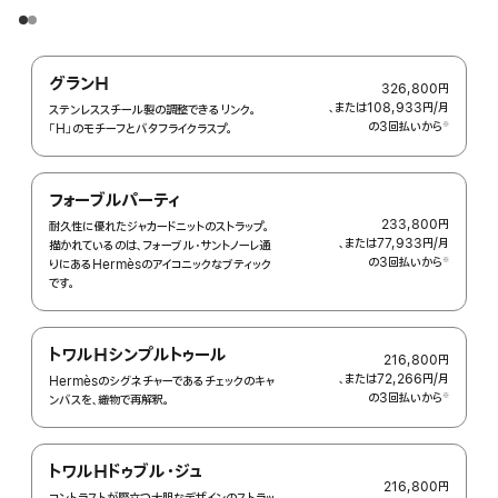
グランH
326,800円
、または108,933円
/月
月
ステンレススチール製の調整できるリンク。
の3回払いから
額
※
「H」のモチーフとバタフライクラスプ。
 脚注 
フォーブルパーティ
233,800円
耐久性に優れたジャカードニットのストラップ。
、または77,933円
/月
月
描かれているのは、フォーブル・サントノーレ通
の3回払いから
額
※
りにあるHermèsのアイコニックなブティック
 脚注 
です。
トワルHシンプルトゥール
216,800円
、または72,266円
/月
月
Hermèsのシグネチャーであるチェックのキャ
の3回払いから
額
※
ンバスを、織物で再解釈。
 脚注 
トワルHドゥブル・ジュ
216,800円