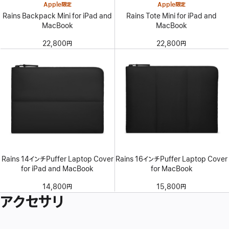
Apple限定
Apple限定
Rains Backpack Mini for iPad and
Rains Tote Mini for iPad and
MacBook
MacBook
22,800円
22,800円
Rains 14インチPuffer Laptop Cover
Rains 16インチPuffer Laptop Cover
for iPad and MacBook
for MacBook
14,800円
15,800円
アクセサリ