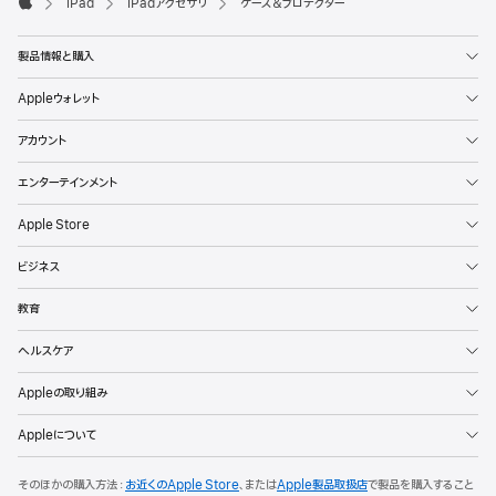
iPad
iPadアクセサリ
ケース＆プロテクター
Apple
製品情報と購入
Appleウォレット
アカウント
エンターテインメント
Apple Store
ビジネス
教育
ヘルスケア
Appleの取り組み
Appleについて
そのほかの購入方法：
お近くのApple Store
、または
Apple製品取扱店
で製品を購入すること