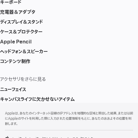
キーボード
充電器＆アダプタ
ディスプレイ＆スタンド
ケース＆プロテクター
Apple Pencil
ヘッドフォン＆スピーカー
コンテンツ制作
アクセサリをさらに見る
ニューフェイス
キャンパスライフに欠かせないアイテム
フ
脚
Appleは、あなたのインターネット回線のIPアドレスを地理的な区域と照合した結果、または以前
注
ッ
にAppleのサイトを利用した際に入力された位置情報をもとに、あなたのおおよその位置を判
タ
断します。
ー