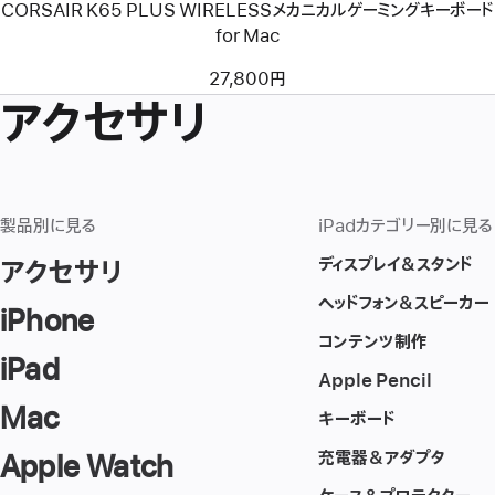
CORSAIR K65 PLUS WIRELESSメカニカルゲーミングキーボード
カ
ル
for Mac
ゲ
ー
27,800円
ミ
アクセサリ
ン
グ
キ
ー
ボ
ー
ド
製品別に見る
iPadカテゴリー別に見る
for
Mac
ディスプレイ＆スタンド
アクセサリ
ヘッドフォン＆スピーカー
iPhone
コンテンツ制作
iPad
Apple Pencil
Mac
キーボード
充電器＆アダプタ
Apple Watch