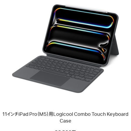
Keyboard
Case
-
日
本
語
前
へ
イ
メ
ー
ジ
-
11
イ
ン
チ
iPad
Pro（M5）
用
11インチiPad Pro（M5）用Logicool Combo Touch Keyboard
Logicool
Combo
Case
Touch
Keyboard