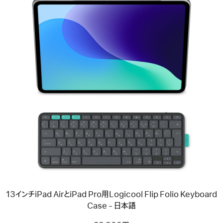
前
へ
イ
メ
ー
ジ
-
13
イ
ン
チ
iPad
Air
と
13インチiPad AirとiPad Pro用Logicool Flip Folio Keyboard
iPad
Pro
Case - 日本語
用
Logicool