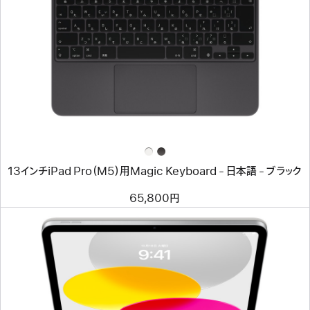
イ
メ
ー
ジ
-
13
イ
ン
チ
iPad
Pro（M5）
用
Magic
Keyboard
13インチiPad Pro（M5）用Magic Keyboard - 日本語 - ブラック
-
日
本
65,800円
語
-
ブ
ラ
ッ
ク