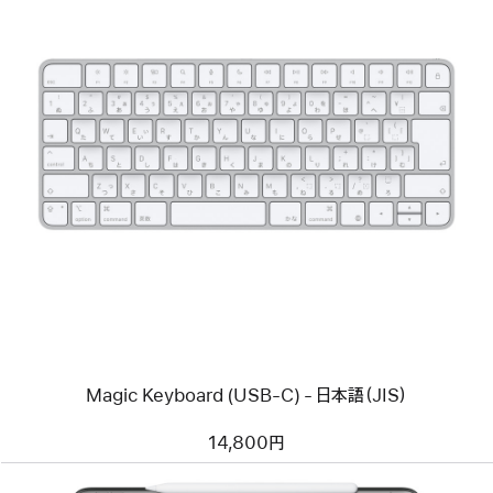
前
へ
イ
メ
ー
ジ
-
Magic
Keyboard
(USB-
C)
-
日
本
語
Magic Keyboard (USB-C) - 日本語（JIS）
（JIS）
14,800円