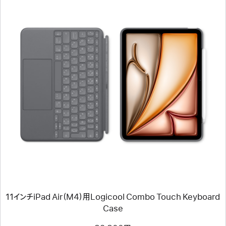
（倉
頡/
注
音）
前
へ
イ
メ
ー
ジ
-
11
イ
ン
チ
iPad
Air（M4）
用
11インチiPad Air（M4）用Logicool Combo Touch Keyboard
Logicool
Combo
Case
Touch
Keyboard