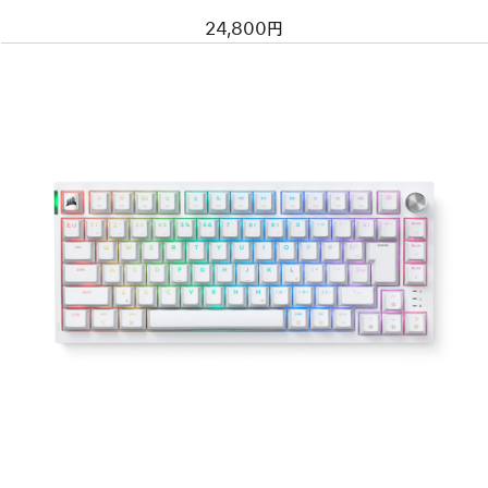
24,800円
前
へ
イ
メ
ー
ジ
-
CORSAIR
K65
PLUS
WIRELESS
メ
カ
ニ