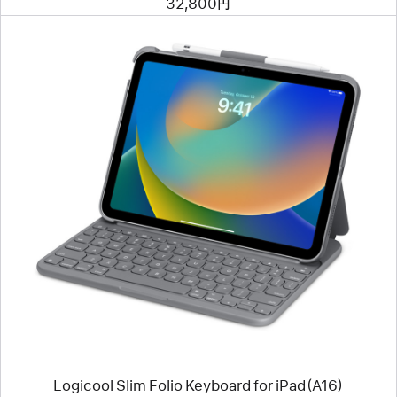
32,800円
Case
前
へ
イ
メ
ー
ジ
-
Logicool
Slim
Folio
Keyboard
for
iPad（A16）
Logicool Slim Folio Keyboard for iPad（A16）