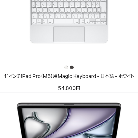
イ
メ
ー
ジ
-
11
イ
ン
チ
iPad
Pro（M5）
用
Magic
Keyboard
11インチiPad Pro（M5）用Magic Keyboard - 日本語 - ホワイト
-
日
本
54,800円
語
-
ホ
ワ
イ
ト