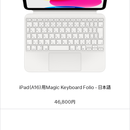
前
へ
イ
メ
ー
ジ
-
iPad（A16）
用
Magic
Keyboard
Folio
-
日
本
語
iPad（A16）用Magic Keyboard Folio - 日本語
46,800円