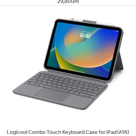
29,800円
Flip
Folio
Keyboard
Case
-
日
本
語
前
へ
イ
メ
ー
ジ
-
Logicool
Combo
Touch
Keyboard
Case
for
iPad（A16）
Logicool Combo Touch Keyboard Case for iPad（A16）