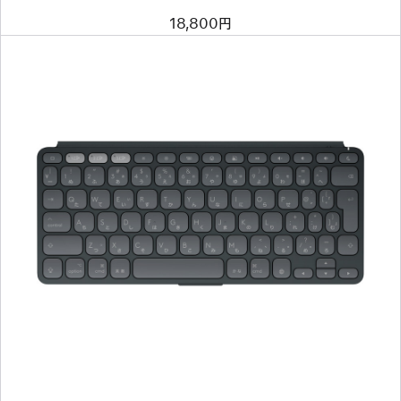
18,800円
前
へ
イ
メ
ー
ジ
-
Logicool
Keys-
To-
Go
2
for
iPad