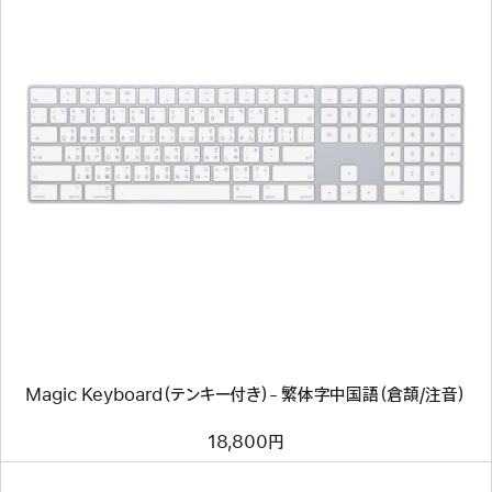
前
へ
イ
メ
ー
ジ
-
Magic
Keyboard（テ
ン
キ
ー
付
き）-
繁
Magic Keyboard（テンキー付き）- 繁体字中国語（倉頡/注音）
体
字
中
18,800円
国
語