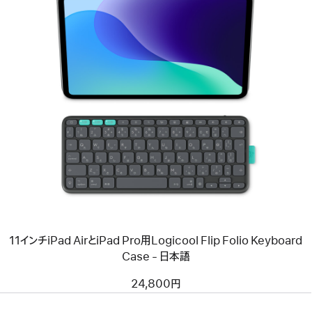
ン
キ
ー
付
き、
USB–
前
C）-
へ
日
イ
本
メ
語
ー
-
ジ
ホ
-
ワ
11
イ
イ
ト
ン
キ
チ
ー
iPad
Air
と
11インチiPad AirとiPad Pro用Logicool Flip Folio Keyboard
iPad
Pro
Case - 日本語
用
Logicool
24,800円
Flip
Folio