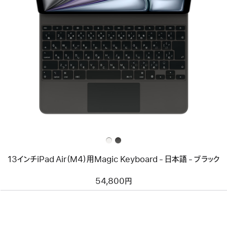
前
へ
イ
メ
ー
ジ
-
13
イ
ン
チ
iPad
Air（M4）
用
Magic
Keyboard
-
13インチiPad Air（M4）用Magic Keyboard - 日本語 - ブラック
日
本
語
54,800円
-
ブ
ラ
ッ
ク