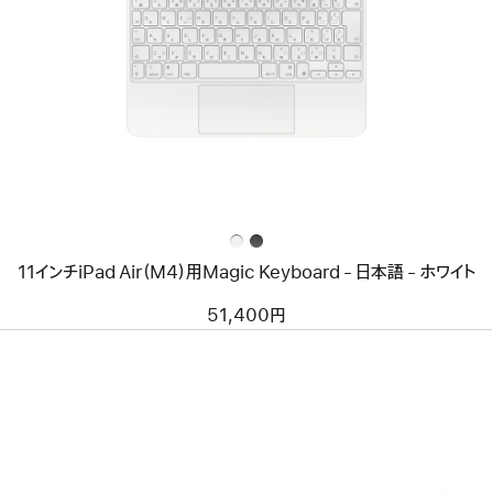
イ
メ
ー
ジ
-
11
イ
ン
チ
iPad
Air（M4）
用
Magic
Keyboard
11インチiPad Air（M4）用Magic Keyboard - 日本語 - ホワイト
-
日
本
51,400円
語
-
ホ
ワ
イ
ト