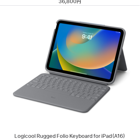
36,800円
Case
前
へ
イ
メ
ー
ジ
-
Logicool
Rugged
Folio
Keyboard
for
iPad（A16）
Logicool Rugged Folio Keyboard for iPad（A16）