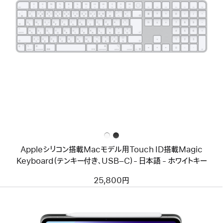
前
へ
イ
メ
ー
ジ
-
Apple
シ
リ
コ
ン
搭
載
Mac
モ
Appleシリコン搭載Macモデル用Touch ID搭載Magic
デ
ル
Keyboard（テンキー付き、USB–C）- 日本語 - ホワイトキー
用
Touch
25,800円
ID
搭
載
Magic
Keyboard（テ