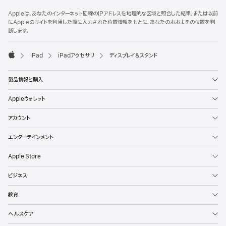
フ
脚
Appleは、あなたのインターネット回線のIPアドレスを地理的な区域と照合した結果、または以前
注
ッ
にAppleのサイトを利用した際に入力された位置情報をもとに、あなたのおおよその位置を判
タ
断します。
ー
iPad
iPadアクセサリ
ディスプレイ＆スタンド
Apple
製品情報と購入
Appleウォレット
アカウント
エンターテインメント
Apple Store
ビジネス
教育
ヘルスケア