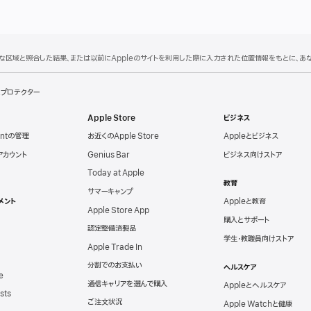
理的な区域と照合した結果、または以前にAppleのサイトを利用した際に入力された位置情報をもとに、
＆プロテクター
Apple Store
ビジネス
untの管理
お近くのApple Store
Appleとビジネス
eアカウント
Genius Bar
ビジネス向けストア
Today at Apple
教育
サマーキャンプ
メント
Appleと教育
Apple Store App
購入とサポート
認定整備済製品
学生・教職員向けストア
Apple Trade In
分割でのお支払い
ヘルスケア
e
通信キャリアを選んで購入
Appleとヘルスケア
sts
ご注文状況
Apple Watchと健康