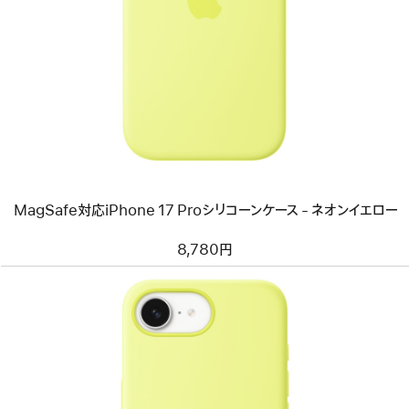
イ
メ
ー
ジ
-
MagSafe
対
応
iPhone
17
Pro
シ
リ
MagSafe対応iPhone 17 Proシリコーンケース - ネオンイエロー
コ
ー
ン
8,780円
ケ
ー
ス
-
ネ
オ
ン
イ
エ
ロ