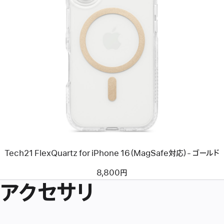
前
へ
イ
メ
ー
ジ
-
Tech21
FlexQuartz
for
iPhone
16（MagSafe
対
応）-
Tech21 FlexQuartz for iPhone 16（MagSafe対応）- ゴールド
ゴ
ー
ル
8,800円
ド
アクセサリ