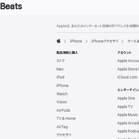
Beats
フ
脚
Appleは、あなたのインターネット回線のIPアドレスを地
注
ッ
タ
iPhone
iPhoneアクセサリ
ケース
ー
Apple
製品情報と購入
アカウント
ストア
Apple Acco
Mac
Apple Stor
iPad
iCloud.com
iPhone
エンターテイン
Watch
Apple One
Vision
Apple TV
AirPods
Apple Music
TV & Home
Apple Arcad
AirTag
Apple Podca
アクセサリ