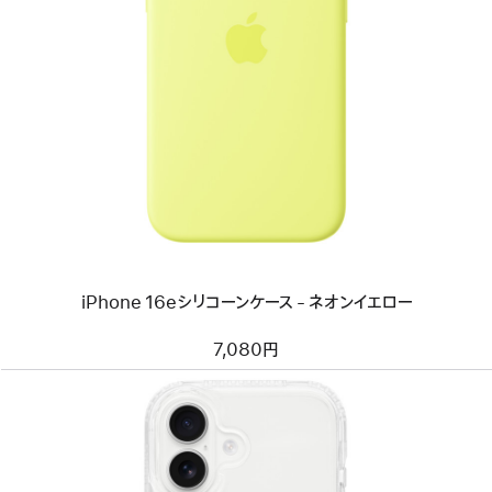
ー
前
へ
イ
メ
ー
ジ
-
iPhone 16e
シ
リ
コ
ー
ン
ケ
ー
iPhone 16eシリコーンケース - ネオンイエロー
ス
-
ネ
7,080円
オ
ン
イ
エ
ロ
ー