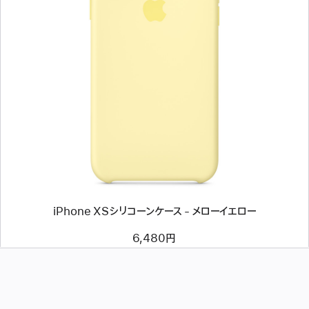
前
へ
イ
メ
ー
ジ
-
iPhone
XS
シ
リ
コ
ー
ン
iPhone XSシリコーンケース - メローイエロー
ケ
ー
ス
6,480円
-
メ
ロ
ー
イ
エ