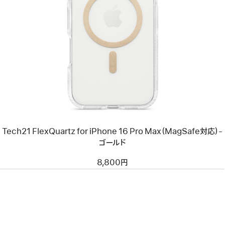
前
へ
イ
メ
ー
ジ
-
Tech21
FlexQuartz
for
iPhone
16
Pro
Max（MagSafe
Tech21 FlexQuartz for iPhone 16 Pro Max（MagSafe対応）-
対
応）-
ゴールド
ゴ
ー
8,800円
ル
ド