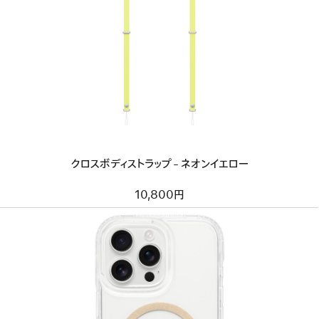
イ
メ
ー
ジ
-
ク
ロ
ス
ボ
デ
ィ
ス
ト
クロスボディストラップ - ネオンイエロー
ラ
ッ
プ
10,800円
-
ネ
オ
ン
イ
エ
ロ
ー