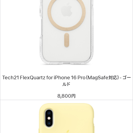
ロ
前
ー
へ
イ
メ
ー
ジ
-
Tech21
FlexQuartz
for
iPhone
16
Pro（MagSafe
対
Tech21 FlexQuartz for iPhone 16 Pro（MagSafe対応）- ゴー
応）-
ゴ
ルド
ー
ル
8,800円
ド