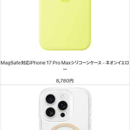
イ
メ
ー
ジ
-
MagSafe
対
応
iPhone
17
Pro
Max
MagSafe対応iPhone 17 Pro Maxシリコーンケース - ネオンイエロ
シ
リ
ー
コ
ー
8,780円
ン
ケ
ー
ス
-
ネ
オ
ン
イ
エ