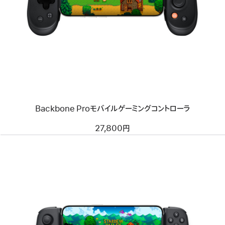
イ
メ
ー
ジ
-
Backbone
Pro
モ
バ
イ
ル
ゲ
Backbone Proモバイルゲーミングコントローラ
ー
ミ
ン
27,800円
グ
コ
ン
ト
ロ
ー
ラ