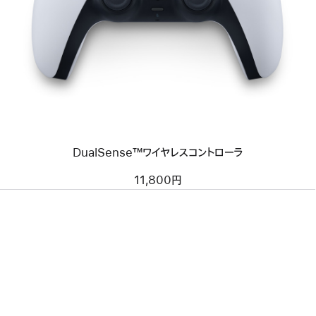
イ
メ
ー
ジ
-
DualSense™
ワ
イ
ヤ
レ
ス
コ
DualSense™ワイヤレスコントローラ
ン
ト
ロ
11,800円
ー
ラ