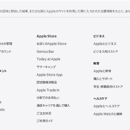
理的な区域と照合した結果、または以前にAppleのサイトを利用した際に入力された位置情報をもとに、
Apple Store
ビジネス
untの管理
お近くのApple Store
Appleとビジネス
eアカウント
Genius Bar
ビジネス向けストア
Today at Apple
教育
サマーキャンプ
メント
Appleと教育
Apple Store App
購入とサポート
認定整備済製品
学生・教職員向けストア
Apple Trade In
分割でのお支払い
ヘルスケア
e
通信キャリアを選んで購入
Appleとヘルスケア
sts
ご注文状況
Apple Watchと健康
ご利用ガイド