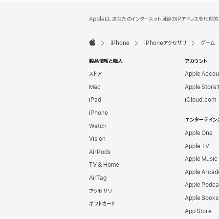
フ
脚
Appleは、あなたのインターネット回線のIPアドレスを地
注
ッ
タ
iPhone
iPhoneアクセサリ
ゲーム
ー
Apple
製品情報と購入
アカウント
ストア
Apple Acco
Mac
Apple Stor
iPad
iCloud.com
iPhone
エンターテイン
Watch
Apple One
Vision
Apple TV
AirPods
Apple Music
TV & Home
Apple Arcad
AirTag
Apple Podca
アクセサリ
Apple Books
ギフトカード
App Store