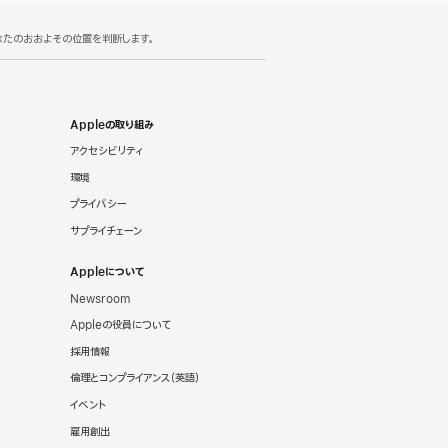
あなたのおおよその位置を判断します。
Appleの取り組み
アクセシビリティ
環境
プライバシー
サプライチェーン
Appleについて
Newsroom
Appleの役員について
採用情報
倫理とコンプライアンス（英語）
イベント
雇用創出