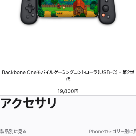
前
へ
イ
メ
ー
ジ
-
Backbone
One
モ
バ
イ
ル
ゲ
Backbone Oneモバイルゲーミングコントローラ（USB-C） - 第2世
ー
ミ
代
ン
グ
19,800円
コ
アクセサリ
ン
ト
ロ
ー
ラ
（USB-
C）
製品別に見る
iPhoneカテゴリー別に
-