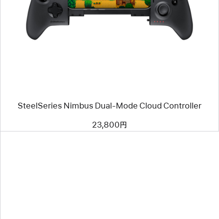
イ
メ
ー
ジ
-
SteelSeries
Nimbus
Dual-
Mode
Cloud
Controller
SteelSeries Nimbus Dual-Mode Cloud Controller
23,800円