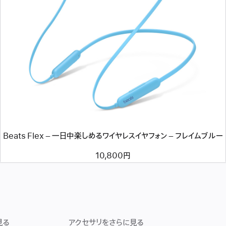
前
へ
イ
メ
ー
ジ
-
Beats
Flex
–
一
日
中
楽
Beats Flex – 一日中楽しめるワイヤレスイヤフォン – フレイムブルー
し
め
る
10,800円
ワ
イ
ヤ
レ
ス
イ
ヤ
フ
見る
アクセサリをさらに見る