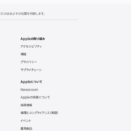
あなたのおおよその位置を判断します。
Appleの取り組み
アクセシビリティ
環境
プライバシー
サプライチェーン
Appleについて
Newsroom
Appleの役員について
採用情報
倫理とコンプライアンス（英語）
イベント
雇用創出