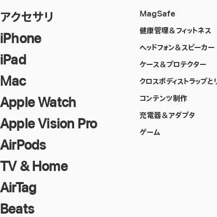
ン
–
MagSafe
アクセサリ
ス
レ
健康管理＆フィットネス
iPhone
ー
ト
ヘッドフォン＆スピーカー
ブ
iPad
ル
ケース＆プロテクター
ー
Mac
クロスボディストラップと
コンテンツ制作
Apple Watch
充電器＆アダプタ
Apple Vision Pro
ゲーム
AirPods
TV & Home
AirTag
Beats