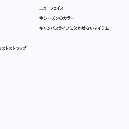
ォ
ン
ニューフェイス
–
フ
今シーズンのカラー
レ
イ
キャンパスライフに欠かせないアイテム
ム
ブ
ル
ー
リストストラップ