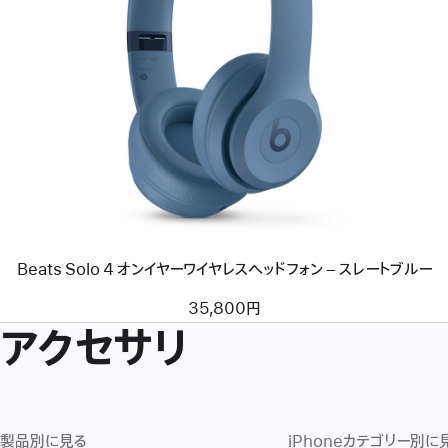
前
へ
イ
メ
ー
ジ
-
Beats
Solo
4
オ
ン
イ
ヤ
Beats Solo 4 オンイヤーワイヤレスヘッドフォン – スレートブルー
ー
ワ
イ
35,800円
ヤ
アクセサリ
レ
ス
ヘ
ッ
ド
フ
ォ
製品別に見る
iPhoneカテゴリー別に