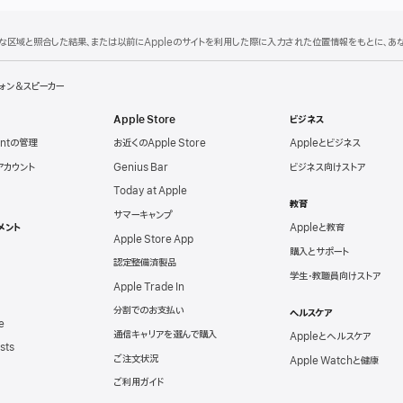
理的な区域と照合した結果、または以前にAppleのサイトを利用した際に入力された位置情報をもとに、
ォン＆スピーカー
Apple Store
ビジネス
untの管理
お近くのApple Store
Appleとビジネス
eアカウント
Genius Bar
ビジネス向けストア
Today at Apple
教育
サマーキャンプ
メント
Appleと教育
Apple Store App
購入とサポート
認定整備済製品
学生・教職員向けストア
Apple Trade In
分割でのお支払い
ヘルスケア
e
通信キャリアを選んで購入
Appleとヘルスケア
sts
ご注文状況
Apple Watchと健康
ご利用ガイド