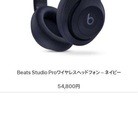
へ
イ
メ
ー
ジ
-
Beats
Studio
Pro
ワ
イ
ヤ
レ
ス
Beats Studio Proワイヤレスヘッドフォン – ネイビー
ヘ
ッ
ド
54,800円
フ
ォ
ン
–
ネ
イ
ビ
ー