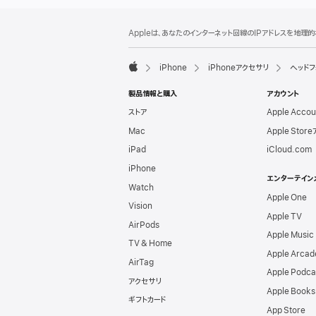
フ
脚
Appleは、あなたのインターネット回線のIPアドレスを地
注
ッ
タ
iPhone
iPhoneアクセサリ
ヘッドフ
ー
Apple
製品情報と購入
アカウント
ストア
Apple Acco
Mac
Apple Stor
iPad
iCloud.com
iPhone
エンターテイン
Watch
Apple One
Vision
Apple TV
AirPods
Apple Music
TV & Home
Apple Arcad
AirTag
Apple Podca
アクセサリ
Apple Books
ギフトカード
App Store