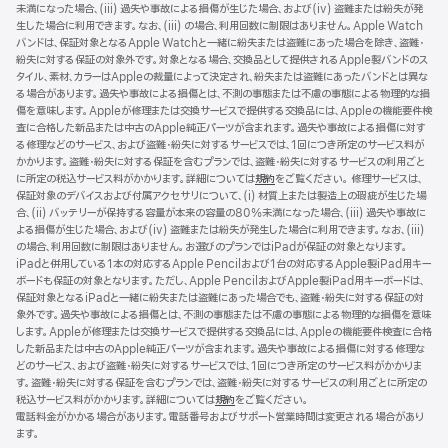
未満になった場合、(iii) 過失や事故による損傷が生じた場合、および(iv) 盗難または紛失が発
ウ
生した場合に利用できます。なお、(iii) の場合、利用回数に制限はありません。Apple Watch
イ
バンドは、保証対象となるApple Watchと一緒に紛失または盗難にあった場合を除き、盗難・
ン
紛失に対する保証の対象外です。対象となる場合、交換品として提供されるApple製バンドのス
ド
タイル、素材、カラーはAppleの裁量によって決定され、紛失または盗難にあったバンドとは異な
ウ
る場合があります。過失や事故による損傷とは、不測の事態または不慮の事態による物理的な損
で
傷を意味します。Appleが修理または交換サービスで提供する交換品には、Appleの機能要件検
開
査に合格した新品または中古のApple純正パーツが含まれます。過失や事故による損傷に対す
き
る修理などのサービス、および盗難・紛失に対するサービスでは、1回につき所定のサービス料が
ま
かかります。盗難・紛失に対する保証を含むプランでは、盗難・紛失に対するサービスの利用ごと
す）
に所定の税込サービス料がかかります。詳細については
規約
（新
をご覧ください。 修理サービスは、
保証対象のデバイスおよび付属アクセサリについて、(i) 材質上または製造上の瑕疵が生じた場
規
合、(ii) バッテリーが保持する容量が本来の容量の80%未満になった場合、(iii) 過失や事故に
ウ
よる損傷が生じた場合、および(iv) 盗難または紛失が発生した場合に利用できます。なお、(iii)
イ
の場合、利用回数に制限はありません。お選びのプランではiPadが保証の対象となります。
ン
iPadと併用している1本の対応するApple Pencilおよび1台の対応するApple製iPad用キー
ド
ボードも保証の対象となります。ただし、Apple PencilおよびApple製iPad用キーボードは、
ウ
保証対象となるiPadと一緒に紛失または盗難にあった場合でも、盗難・紛失に対する保証の対
で
象外です。過失や事故による損傷とは、不測の事態または不慮の事態による物理的な損傷を意味
開
します。Appleが修理または交換サービスで提供する交換品には、Appleの機能要件検査に合格
き
した新品または中古のApple純正パーツが含まれます。過失や事故による損傷に対する修理な
ま
どのサービス、および盗難・紛失に対するサービスでは、1回につき所定のサービス料がかかりま
す）
す。盗難・紛失に対する保証を含むプランでは、盗難・紛失に対するサービスの利用ごとに所定の
税込サービス料がかかります。詳細については
規約
（新
をご覧ください。
電話料金がかかる場合があります。電話番号およびサポート営業時間は変更される場合があり
規
ます。
ウ