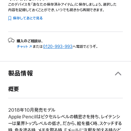
このデバイスを「あなたの保存済みアイテム」に保存しましょう。選択した
内容を記録しておくことができ、いつでも続きから再開できます。
保存してあとで見る
購入のご相談は、
チャット
（新
または
0120-993-993
へ電話でどうぞ。
規
ウ
イ
ン
製品情報
ド
ウ
で
概要
開
き
ま
す）
2018年10月発売モデル
Apple Pencilはピクセルレベルの精密さを持ち、レイテンシ
ーは業界トップレベルの低さ。だから、絵を描く時、スケッチする
時、色を塗る時、メモを取る時、Eメールに注釈を加える時など