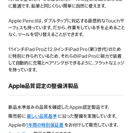
に最適です。鉛筆と同じくらい簡単に自然に使えます。
Apple Pencilは、ダブルタップに対応する直感的なTouchサ
ーフェスも持っています。だから、作業をしている手を止めること
なく、ツールを切り替えることができます。
11インチiPad Proと12.9インチiPad Pro（第3世代）のため
に特別に作られているため、それらのiPad Proに磁力で装着
して自動的に充電とペアリングができるように、フラットなエッジ
を持っています。
Apple品質認定の整備済製品
新品水準並みの品質を確認したApple認定製品です。
販売前に
厳しい品質基準
に沿った整備を実施しています。
Appleの
1年間の特別保証書
こ
をお付けして販売しています。
の