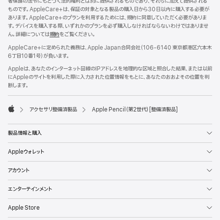
者保護の法令にもとづく法的権利とは別に提供されるものであり、それらに加えて提供される
ものです。AppleCare+は、保証の対象となる製品の購入日から30日以内に購入する必要が
あります。AppleCare+のプランを利用するためには、規約に同意していただく必要がありま
す。デバイスを購入する際、いずれかのプランを必ず購入しなければならないわけではありませ
ん。詳細については
規約
（新
をご覧ください。
規
AppleCare+に定められた義務は、Apple Japan合同会社（106-6140 東京都港区六本木
ウ
6丁目10番1号）が負いま す 。
イ
ン
Appleは、あなたのインターネット回線のIPアドレスを地理的な区域と照合した結果、または以前
ド
にAppleのサイトを利用した際に入力された位置情報をもとに、あなたのおおよその位置を判
ウ
断します。
で
開
き
アクセサリ整備済製品
Apple Pencil（第2世代）[整備済製品]
Apple
ま
す）
製品情報と購入
Appleウォレット
アカウント
エンターテインメント
Apple Store