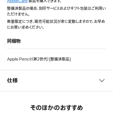
AppleCare
こ
製品を購入できます。
操
の
整備済製品の場合、刻印サービスおよびギフト包装はご利用い
作
操
ただけません。
に
作
数量限定につき、販売可能状況が常に変動しますので、お早め
よ
に
にお買い求めください。
り
よ
新
り
し
同梱物
新
い
し
ウ
い
イ
ウ
Apple Pencil（第2世代）[整備済製品]
ン
イ
ド
ン
ウ
ド
仕様
が
ウ
開
が
き
開
ま
き
す。
ま
そのほかのおすすめ
す。