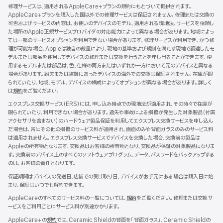
イ
修理サービスは、適用されるAppleCare+プランの規約にもとづいて提供されます。
ン
AppleCare+プランを購入した国以外での修理サービスは保証されません。修理または交換の
ド
可否およびサービスの内容は、お使いのデバイスのモデル、適用される現地法、サービスを依頼し
ウ
た場所のApple正規サービスプロバイダの対応能力によって異なる場合があります。地域によっ
で
ては一部のサービスオプションを利用できない場合があります。修理サービスが利用でき、かつ修
開
理が可能な場合、Appleは独自の裁量により、現地の基準および規制を満たす現地で調達したモ
き
デルまたは部品を使用してデバイスの修理または交換を行うことを申し出ることができます。使
ま
用するモデルまたは部品は、色、仕様の両方またはいずれか一方において元のデバイスと異なる
す）
場合があります。紛失または盗難にあったデバイスの海外での交換は保証されません。在庫が限
られていたり、地域、モデル、デバイスの構成によってオプションが異なる場合があります。詳しく
は
規約
（新
をご覧ください。
規
エクスプレス交換サービス（ERS）には、申し込み時点での現地法が適用され、その時々で在庫が
ウ
限られていたり、利用できない場合があります。過失や事故による損傷が発生した対象製品（付属
イ
アクセサリを含まない）のハードウェア製品保証を利用してエクスプレス交換サービスを申し込ん
ン
だ場合は、常にその他の損傷のサービス料が適用され、画面のみや背面ガラスのみのサービス料
ド
は適用されません。エクスプレス交換サービスでデバイスを交換した場合、交換前の製品は
ウ
Appleの所有物となります。交換品はお客様の所有物となり、交換品が保証の対象製品になりま
で
す。交換前のデバイス上のすべてのソフトウェアプログラム、データ、パスワードをバックアップする
開
のは、お客様の責任となります。
き
ま
保証期間はデバイスの発送日、店舗での受け取り日、デバイスがお手元にある場合は購入日に始
す）
まり、保証はいつでも解約できます。
AppleCareのすべてのサービス料の一覧については、
規約
（新
をご覧ください。修理または交換サ
ービスをご利用ごとにサービス料が別途かかります。
規
ウ
AppleCare+の
規約
（新
では、Ceramic Shieldの背面を「背面ガラス」、Ceramic Shieldの