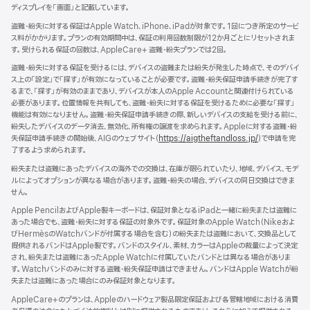
イ
ディスプレイを「画面」と記載しています。
規
ン
ウ
ド
盗難・紛失に対する保証はApple Watch、iPhone、iPadが対象です。1回につき所定のサービ
イ
ウ
ス料がかかります。プランの有効期間中は、保証の利用回数制限が12か月ごとにリセットされま
ン
で
す。受けられる保証の回数は、AppleCare+ 盗難・紛失プランでは2回。
ド
開
ウ
盗難・紛失に対する保証を受けるには、デバイスの盗難または紛失が発生した時点で、そのデバイ
き
で
ス上の「設定」で「探す」が有効になっていることが必要です。盗難・紛失保証申請手続きが完了す
ま
開
るまで、「探す」が有効のままであり、デバイスが本人のApple Accountと関連付けられている
す）
き
必要があります。位置情報を共有しても、盗難・紛失に対する保証を受けるために必要な「探す」
ま
機能は有効になりません。盗難・紛失保証申請手続きの際、新しいデバイスの支給を受ける前に、
す）
紛失したデバイスのデータ消去、無効化、所有権の譲渡を求められます。Appleに対する盗難・紛
失保証申請手続きの開始後、AIGのウェブサイト（
https://aigtheftandloss.jp/
）で申請を完
了するよう求められます。
紛失または盗難にあったデバイスの海外での交換は、在庫が限られていたり、地域、デバイス、モデ
ルによってオプションが異なる場合があります。盗難・紛失の場合、デバイスの同日交換はできま
せん。
Apple PencilおよびApple製キーボードは、保証対象となるiPadと一緒に紛失または盗難に
あった場合でも、盗難・紛失に対する保証の対象外です。保証対象のApple Watch（Nikeおよ
びHermèsのWatchバンドが付属する場合を含む）の紛失または盗難において、交換品として
提供されるバンドはApple製です。バンドのスタイル、素材、カラーはAppleの裁量によって決定
され、紛失または盗難にあったApple Watchに付属していたバンドとは異なる場合がありま
す。Watchバンドのみに対する盗難・紛失保証申請はできません。バンドはApple Watchが紛
失または盗難にあった場合にのみ保証対象となります。
AppleCare+のプランは、Appleのハードウェア製品限定保証および各管轄地域における消費