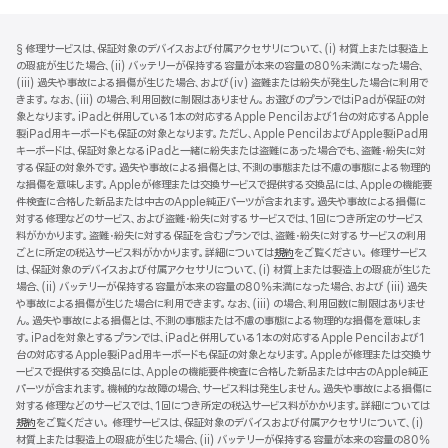
フ
脚
§ 修理サービスは、保証対象のデバイスおよび付属アクセサリについて、(i) 材質上または製造上
注
ッ
の瑕疵が生じた場合、(ii) バッテリーが保持する容量が本来の容量の80%未満になった場合、
タ
(iii) 過失や事故による損傷が生じた場合、および(iv) 盗難または紛失が発生した場合に利用で
きます。なお、(iii) の場合、利用回数に制限はありません。お選びのプランではiPadが保証の対
ー
象となります。iPadと併用している1本の対応するApple Pencilおよび1台の対応するApple
製iPad用キーボードも保証の対象となります。ただし、Apple PencilおよびApple製iPad用
キーボードは、保証対象となるiPadと一緒に紛失または盗難にあった場合でも、盗難・紛失に対
する保証の対象外です。過失や事故による損傷とは、不測の事態または不慮の事態による物理的
な損傷を意味します。Appleが修理または交換サービスで提供する交換品には、Appleの機能要
件検査に合格した新品または中古のApple純正パーツが含まれます。過失や事故による損傷に
対する修理などのサービス、および盗難・紛失に対するサービスでは、1回につき所定のサービス
料がかかります。盗難・紛失に対する保証を含むプランでは、盗難・紛失に対するサービスの利用
ごとに所定の税込サービス料がかかります。詳細については
規約
（新
をご覧ください。 修理サービス
は、保証対象のデバイスおよび付属アクセサリについて、(i) 材質上または製造上の瑕疵が生じた
規
場合、(ii) バッテリーが保持する容量が本来の容量の80%未満になった場合、および (iii) 過失
ウ
や事故による損傷が生じた場合に利用できます。なお、(iii) の場合、利用回数に制限はありませ
イ
ん。過失や事故による損傷とは、不測の事態または不慮の事態による物理的な損傷を意味しま
ン
す。iPadを対象とするプランでは、iPadと併用している1本の対応するApple Pencilおよび1
ド
台の対応するApple製iPad用キーボードも保証の対象となります。Appleが修理または交換サ
ウ
ービスで提供する交換品には、Appleの機能要件検査に合格した新品または中古のApple純正
で
パーツが含まれます。機械的な故障の場合、サービス料は発生しません。過失や事故による損傷に
開
対する修理などのサービスでは、1回につき所定の税込サービス料がかかります。詳細については
き
規約
（新
をご覧ください。 修理サービスは、保証対象のデバイスおよび付属アクセサリについて、(i)
ま
材質上または製造上の瑕疵が生じた場合、(ii) バッテリーが保持する容量が本来の容量の80%
規
す）