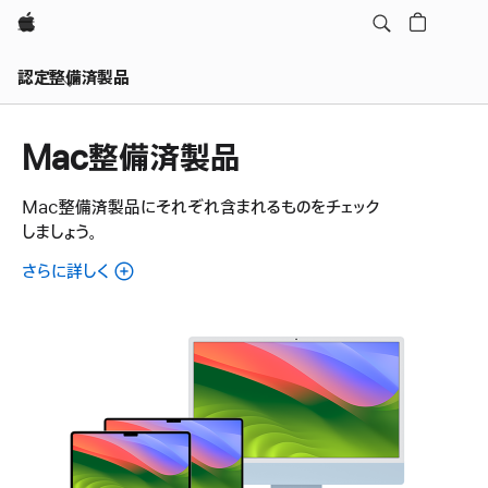
Apple
認定整備済製品
Mac整備済製品
Mac整備済製品にそれぞれ含まれるものをチェック
しましょう。
さらに詳しく
各
Mac
整
備
済
製
品
に
つ