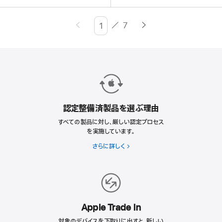
／
7
Page
Enter
page
number,
press
Return/Enter
key
to
認定整備済製品を選ぶ理由
go
to
すべての製品に対し、厳しい認定プロセス
を実施しています。
the
page
さらに詳しく
認
定
整
備
済
製
品
Apple Trade In
を
対象のデバイスを下取りに出すと、新しい
選