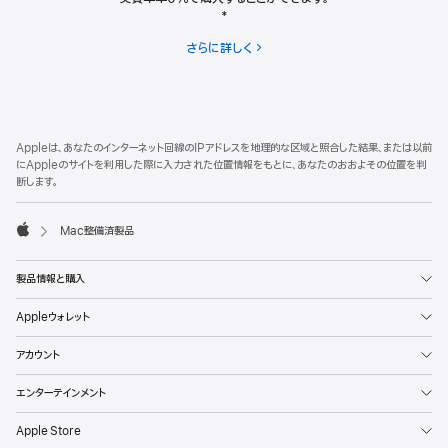
*
さらに詳しく
分
割
で
の
お
フ
脚
支
Appleは、あなたのインターネット回線のIPアドレスを地理的な区域と照合した結果、または以前
注
ッ
払
にAppleのサイトを利用した際に入力された位置情報をもとに、あなたのおおよその位置を判
い
タ
断します。
ー
Mac整備済製品
Apple
製品情報と購入
Appleウォレット
アカウント
エンターテインメント
Apple Store