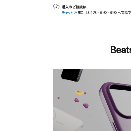
購入のご相談は、
チャット
（新
または
0120-993-993へ電話
規
ウ
イ
ン
ド
ウ
Bea
で
開
き
ま
す）