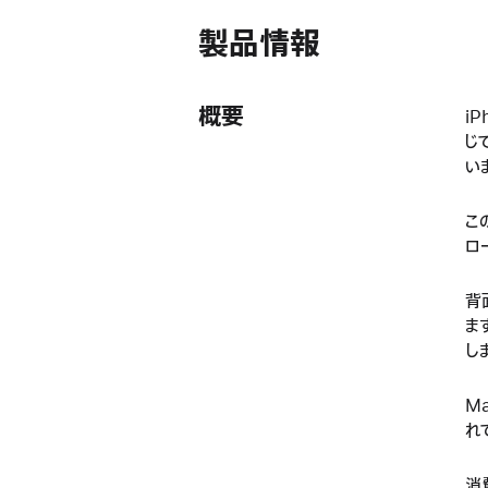
製品情報
概要
i
じ
い
こ
ロ
背
ま
し
M
れ
消