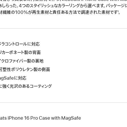
あしらった、4つのスタイリッシュなカラーリングから選べます。パッケージ
材繊維の100%が再生素材と責任ある方法で調達された素材です¹。
メラコントロールに対応
リカーボネート製の背面
イクロファイバー製の裏地
可塑性ポリウレタン製の側面
agSafeに対応
に強く光沢のあるコーティング
ats iPhone 16 Pro Case with MagSafe