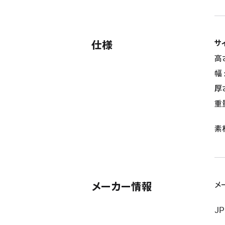
仕様
サ
高さ
幅 
厚さ
重量
素
メーカー情報
メ
JP