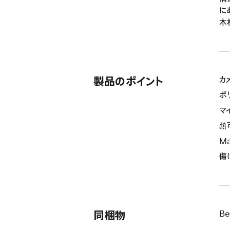
に
木
製品のポイント
カ
ポ
マ
熱
M
傷
同梱物
Be