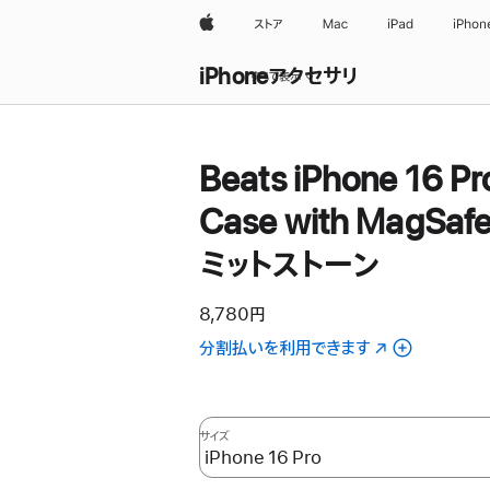
Apple
ストア
Mac
iPad
iPhon
iPhoneアクセサリ
すべて表示
Beats iPhone 16 Pr
Case with MagSafe
ミットストーン
8,780円
分割払いを利用できます
（新
規
ウ
イ
サイズ
ン
ド