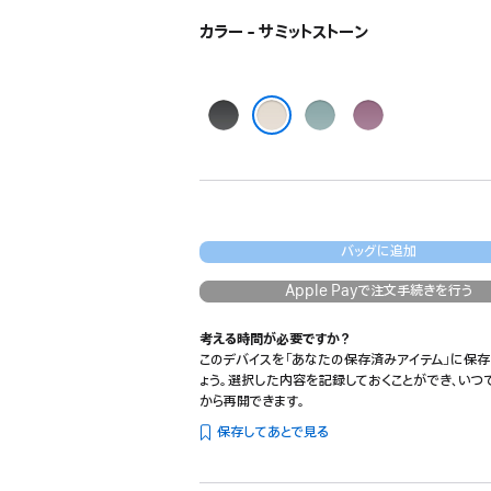
ウ
カラー - サミットストーン
で
開
き
ま
ミ
リ
サ
す）
ッ
ッ
ン
サミットストーン
ド
プ
セ
ナ
タ
ッ
イ
イ
ト
ト
ド
パ
バッグに追加
ブ
ブ
ー
ラ
ル
プ
Apple Payで注文手続きを行う
ッ
ー
ル
ク
考える時間が必要ですか？
このデバイスを「あなたの保存済みアイテム」に保存
ょう。選択した内容を記録しておくことができ、いつ
から再開できます。
保存してあとで見る