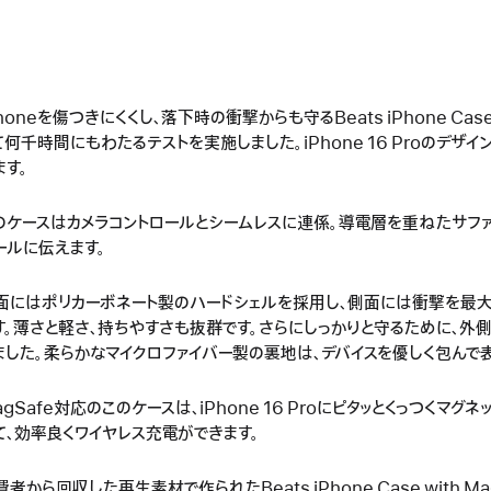
Phoneを傷つきにくくし、落下時の衝撃からも守るBeats iPhone Cas
て何千時間にもわたるテストを実施しました。iPhone 16 Proのデザ
ます。
のケースはカメラコントロールとシームレスに連係。導電層を重ねたサファ
ールに伝えます。
面にはポリカーボネート製のハードシェルを採用し、側面には衝撃を最
す。薄さと軽さ、持ちやすさも抜群です。さらにしっかりと守るために、外
ました。柔らかなマイクロファイバー製の裏地は、デバイスを優しく包んで
agSafe対応のこのケースは、iPhone 16 Proにピタッとくっつくマ
て、効率良くワイヤレス充電ができます。
費者から回収した再生素材で作られたBeats iPhone Case with 