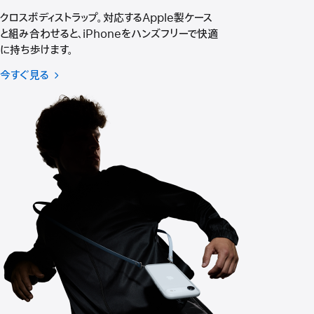
で
開
クロスボディストラップ。対応するApple製ケース
き
と組み合わせると、iPhoneをハンズフリーで快適
ま
に持ち歩けます。
す）
今すぐ見る
iPhone
Air
用
ク
ロ
ス
ボ
デ
ィ
ス
ト
ラ
ッ
プ