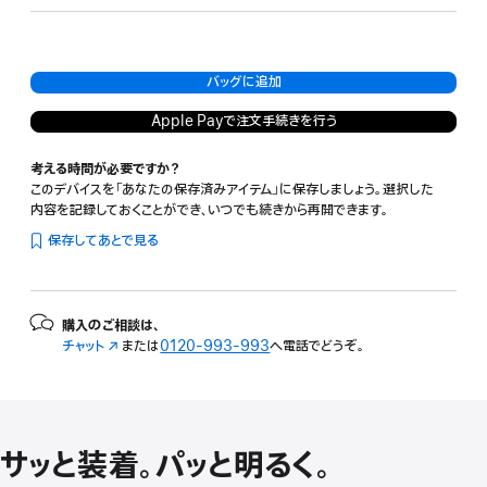
ブ
グ
ル
レ
ー
イ
バッグに追加
Apple Payで注文手続きを行う
考える時間が必要ですか？
このデバイスを「あなたの保存済みアイテム」に保存しましょう。選択した
内容を記録しておくことができ、いつでも続きから再開できます。
保存してあとで見る
購入のご相談は、
チャット
（新
または
0120-993-993
へ電話でどうぞ。
規
ウ
イ
ン
ド
サッと装着。パッと明るく。
ウ