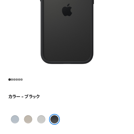
ま
す）
カラー - ブラック
ラ
タ
ラ
イ
ン
イ
ブラック
ト
ト