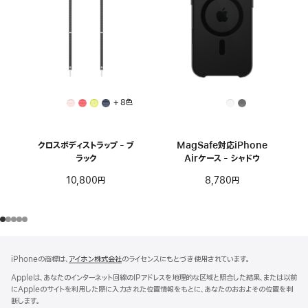
+ 8色
クロスボディストラップ - ブ
MagSafe対応iPhone
ラック
Airケース - シャドウ
10,800円
8,780円
フ
脚
iPhoneの商標は、
アイホン株式会社
のライセンスにもとづき使用されています。
注
ッ
Appleは、あなたのインターネット回線のIPアドレスを地理的な区域と照合した結果、または以前
タ
にAppleのサイトを利用した際に入力された位置情報をもとに、あなたのおおよその位置を判
ー
断します。