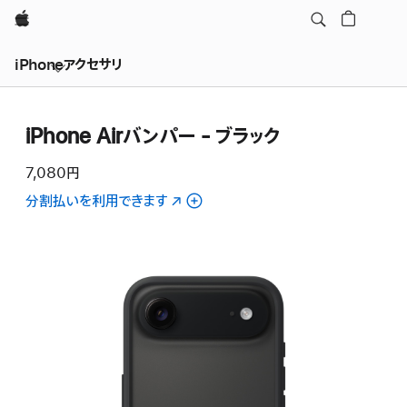
Apple
iPhoneアクセサリ
iPhone Airバンパー - ブラック
7,080円
分割払いを利用できます
（新
規
ウ
イ
ン
ド
ウ
で
開
き