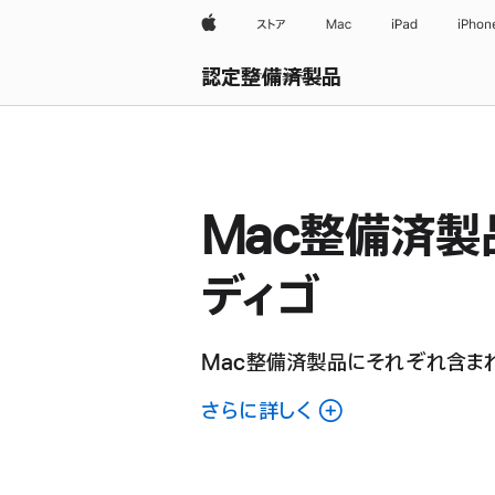
Apple
ストア
Mac
iPad
iPhon
認定整備済製品
すべて表示
Mac整備済製品
ディゴ
Mac整備済製品にそれぞれ含まれ
さらに詳しく
各
Mac
整