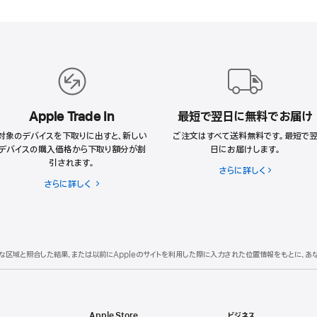
Apple Trade In
最短で翌日に無料でお届け
対象のデバイスを下取りに出すと、新しい
ご注文はすべて送料無料です。最短で
デバイスの購入価格から下取り額分が割
日にお届けします。
引されます。
さらに詳しく
さらに詳しく
Apple
Trade
In
理的な区域と照合した結果、または以前にAppleのサイトを利用した際に入力された位置情報をもとに、
Apple Store
ビジネス