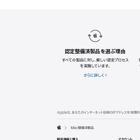
備
済
製
品
に
つ
認定整備済製品を選ぶ理由
い
すべての製品に対し、厳しい認定プロセス
て。
を実施しています。
さらに詳しく
認
定
整
備
済
製
フ
脚
品
Appleは、あなたのインターネット回線のIPアドレスを地
注
ッ
を
選
タ
Mac整備済製品
ぶ
ー
Apple
理
製品情報と購入
アカウント