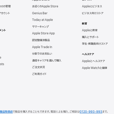
untの管理
お近くのApple Store
Appleとビジネス
eアカウント
Genius Bar
ビジネス向けストア
Today at Apple
教育
サマーキャンプ
メント
Appleと教育
Apple Store App
購入とサポート
認定整備済製品
学生・教職員向けストア
Apple Trade In
分割でのお支払い
ヘルスケア
e
通信キャリアを選んで購入
Appleとヘルスケア
sts
ご注文状況
Apple Watchと健康
ご利用ガイド
le製品取扱店
で製品を購入することもできます。
電話による購入、ご相談は
0120-993-993
まで。