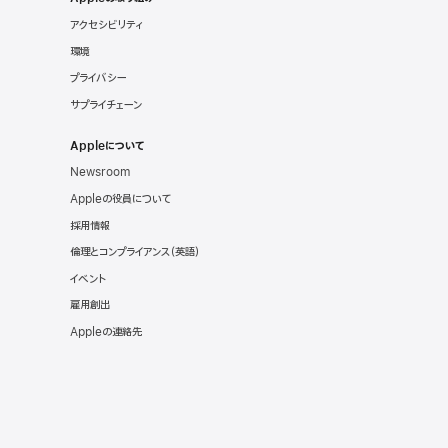
アクセシビリティ
環境
プライバシー
サプライチェーン
Appleについて
Newsroom
Appleの役員について
採用情報
倫理とコンプライアンス（英語）
イベント
雇用創出
Appleの連絡先