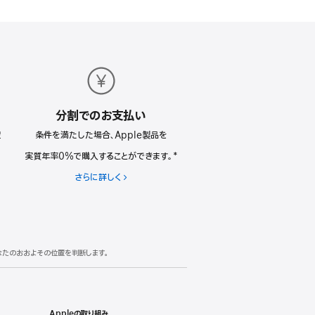
分割でのお支払い
翌
条件を満たした場合、Apple製品を
実質年率0%で購入することができます。*
さらに詳しく
分
割
で
の
お
支
あなたのおおよその位置を判断します。
払
い
Appleの取り組み