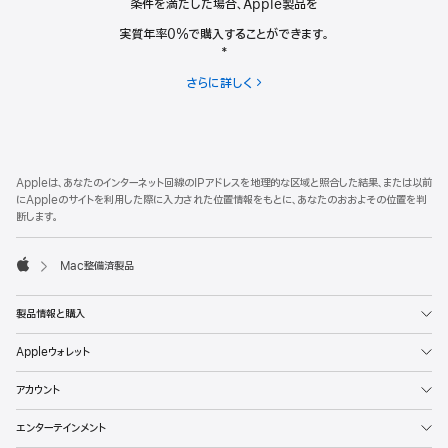
条件を満たした場合、Apple製品を
実質年率0%で購入することができます。
*
さらに詳しく
分
割
で
の
お
フ
脚
支
Appleは、あなたのインターネット回線のIPアドレスを地理的な区域と照合した結果、または以前
注
ッ
払
にAppleのサイトを利用した際に入力された位置情報をもとに、あなたのおおよその位置を判
い
タ
断します。
ー
Mac整備済製品
Apple
製品情報と購入
Appleウォレット
アカウント
エンターテインメント