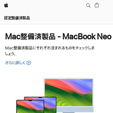
Apple
認定整備済製品
Mac整備済製品 - MacBook Neo
Mac整備済製品にそれぞれ含まれるものをチェックしま
しょう。
さらに詳しく
各
Mac
整
備
済
製
品
に
つ