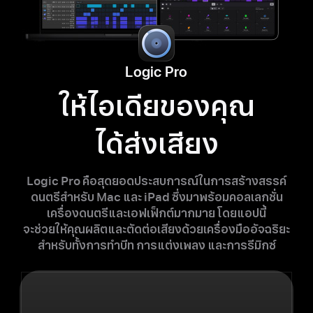
Logic Pro
ให้ไอเดียของคุณ
ได้ส่งเสียง
Logic Pro คือ
สุดยอด
ประสบการณ์
ในการ
สร้างสรรค์
ดนตรี
สำหรับ Mac
และ iPad ซึ่ง
มาพร้อม
คอลเลกชั่น
เครื่องดนตรี
และ
เอฟเฟ็กต์
มากมาย
โดยแอปนี้
จะช่วยให้คุณ
ผลิตและตัดต่อเสียงด้วย
เครื่องมือ
อัจฉริยะ
สำหรับ
ทั้งการ
ทำบีท
การแต่งเพลง
และการ
รีมิกซ์