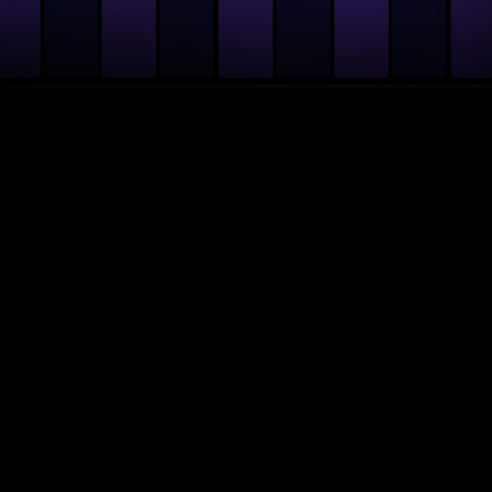
จะสร้าง
สุดสมบูรณ์แบบ
จัดวาง
จังหวะ
กลองและไลน์เบส
แปลง
ตัวอย่างเสียง
ให้กลายเป็น
เครื่องดนตรี
แบบใหม่หมด
หรือจะ
เปลี่ยน
รูปแบบ
ท่วงทำนอง
จังหวะ
ก็ทำได้
สบายๆ
เรียกได้ว่า
ทุกอย่าง
ต้องใช้
ในการ