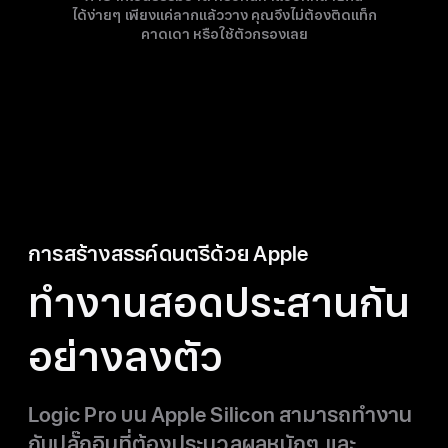
ได้ง่ายๆ
เพียงแค่
ลากแล้ววาง คุณจึง
ไม่ต้อง
ติดแท็ก
คาดเดา
หรือใช้
ตัว
กรองเลย
การสร้างสรรค์ดนตรีด้วย Apple
ทำงานสอดประสานกัน
อย่างลงตัว
Logic Pro
บน Apple Silicon
สามารถ
ทำงาน
กับ
ปลั๊กอิน
ที่ต้อง
ประมวลผลหนักๆ
และ