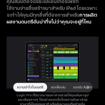
คุณสมบัติ
อัจฉริยะ
และ
อินเทอร์เฟซ
ที่
ใช้งานง่าย
ซึ่งสร้างมา
สำหรับ iPad
โดยเฉพาะ
จะ
ทำให้คุณ
มีทุก
สิ่งที่ต้องการ
สำหรับ
การผลิต
ผลงาน
ดนตรี
อันน่าทึ่ง
ไม่ว่าคุณ
จะอยู่ที่ไหน
ความเข้าใจในดนตรี
แตะเพื่อเล่น
รองรับ Apple Pencil
ความสามารถ
ใน
การรับรู้
อัจฉริยะ
ของคลังเสียง
Logic Pro ที่มี
มากมาย
มหาศาล
ช่วยให้คุณ
ค้นหาลูป
และเสียงต่างๆ
ได้อย่างรวดเร็ว
โดยการ
ค้นหาด้วย
ภาษา
ที่เป็นธรรมชาติ
หรือค้นหาแบบที่คล้ายกัน