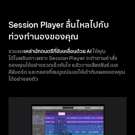
Session Player
ลื่นไหล
ไปกับ
ท่วงทำนอง
ของคุณ
รวมพล
เหล่า
นักดนตรี
ที่ขับเคลื่อนด้วย AI
ให้คุณ
ได้ในพริบตา
เพราะ
Session Player จะทำ
ตามคำสั่ง
ของคุณ
ได้อย่าง
รวดเร็วทันใจ
แล้ววางเสียงซินธ์ เบส
คีย์บอร์ด
และกลอง
ที่สมบูรณ์แบบ
ให้
เข้ากับ
เพลง
ของคุณ
ได้อย่างลงตัว