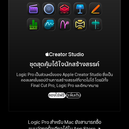
Apple Creator Studio
Creator Studio
ชุดสุดคุ้มได้ใจนักสร้างสรรค์
Logic Pro เป็น
ส่วนหนึ่ง
ของ Apple Creator Studio
ซึ่งเป็น
คอลเลกชั่น
แอป
ด้านการสร้างสรรค์
ที่
ขาดไม่ได้
โดยมีทั้ง
Final Cut Pro, Logic Pro
และอีกมากมาย
ลองใช้ฟรี
1
ดูเพิ่มเติม
Logic Pro
สำหรับ Mac
ยังสามารถ
ซื้อ
แบบจ่าย
ครั้งเดียว
ได้ใน App Store