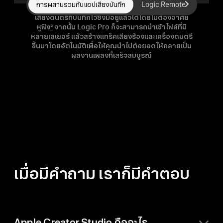
การผสานรวมกับแอปเสียงบันทึก
Logic Remote
โปรเจ็
นักร้อง
สามารถ
วางแทร็ค
เสียงร้อง
ซ้อนทับ
กับ
เสียงดนตรี
ที่บันทึกไว้ซึ่งมี
อยู่แล้ว
ได้
โดยไม่ต้อง
อาศัย
หูฟัง
5
จากนั้น
Logic Pro ก็จะ
สามารถ
นำเข้า
ไฟล์ที่มี
หลาย
เลเยอร์
แล้วสร้างแทร็ค
เสียงร้อง
และ
เครื่องดนตรี
ขึ้นมา
โดยอัตโนมัติ
เพื่อให้คุณ
นำไป
ต่อยอด
ให้กลายเป็น
ผลงาน
เพลงที่เสร็จ
สมบูรณ์
เมื่อมีคำถาม
เราก็มีคำตอบ
Apple Creator Studio คืออะไร