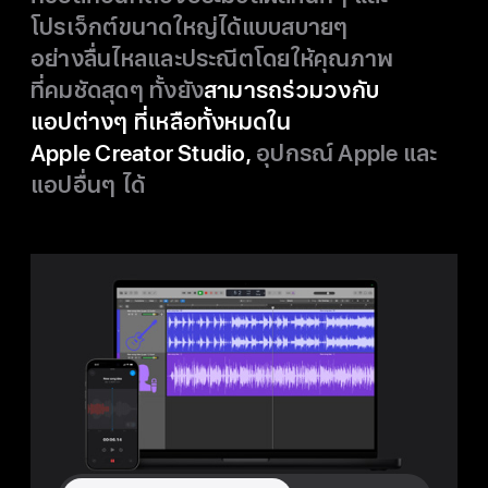
โปรเจ็กต์
ขนาดใหญ่
ได้แบบ
สบายๆ
อย่างลื่นไหล
และ
ประณีต
โดยให้
คุณภาพ
ที่คมชัด
สุดๆ ทั้งยัง
สามารถ
ร่วมวง
กับ
แอปต่างๆ
ที่เหลือ
ทั้งหมด
ใน
Apple Creator Studio,
อุปกรณ์
Apple และ
แอปอื่นๆ ได้