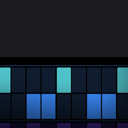
เวิร์กโฟลว์
เครื่องมืออัจฉริยะ
เครื่องมือการทำบีท
เสียง เครื่องดนตรี และเอฟเฟ็กต์
การมิกซ์
ใช้งานร่วมกันได้ทั้งสองทาง