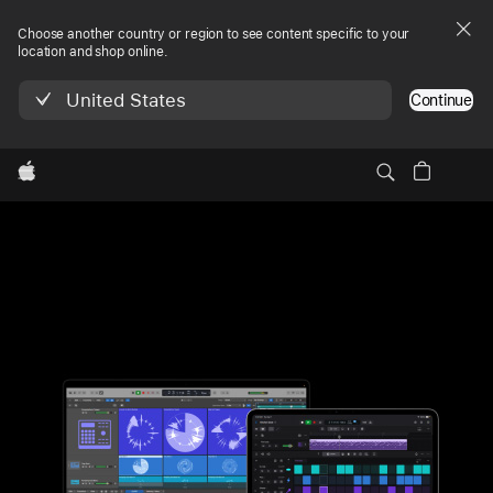
Choose another country or region to see content specific to your
location and shop online.
United States
Continue
Local
Apple
Nav
Logic Pro
ลองใช้ฟรี
ลองใช้ฟรี, 1 footnote, Logic Pro
1
Menu