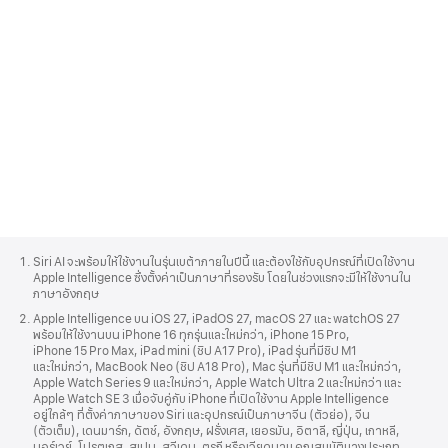
Apple
Footer
Siri AI จะ
พร้อมให้
ใช้งาน
ในรุ่นเบต้า
ภายในปีนี้
และต้องใช้กับ
อุปกรณ์
ที่
เปิดใช้งาน
Apple Intelligence
ซึ่งตั้งค่า
เป็นภาษา
ที่รองรับ
โดยใน
ช่วงแรก
จะมีให้
ใช้งาน
ใน
ภาษาอังกฤษ
Apple Intelligence บน iOS 27, iPadOS 27, macOS 27 และ watchOS 27
พร้อมให้
ใช้งาน
บน iPhone 16 ทุกรุ่น
และใหม่กว่า,
iPhone 15 Pro,
iPhone 15 Pro Max, iPad mini
(ชิป A17 Pro),
iPad รุ่นที่มี
ชิป M1
และใหม่กว่า,
MacBook Neo
(ชิป A18 Pro),
Mac รุ่นที่มี
ชิป M1
และใหม่กว่า,
Apple Watch Series 9
และใหม่กว่า,
Apple Watch Ultra 2
และใหม่กว่า
และ
Apple Watch SE 3 เมื่อ
จับคู่กับ
iPhone ที่
เปิดใช้งาน
Apple Intelligence
อยู่ใกล้ๆ
ที่ตั้งค่าภาษา
ของ Siri
และอุปกรณ์
เป็นภาษา
จีน (ตัวย่อ),
จีน
(ตัวเต็ม),
เดนมาร์ก,
ดัตช์,
อังกฤษ,
ฝรั่งเศส,
เยอรมัน,
อิตาลี,
ญี่ปุ่น,
เกาหลี,
นอร์เวย์,
โปรตุเกส,
สเปน,
สวีเดน,
ตุรกี หรือ
เวียดนาม
คุณสมบัติ
บางประเภท