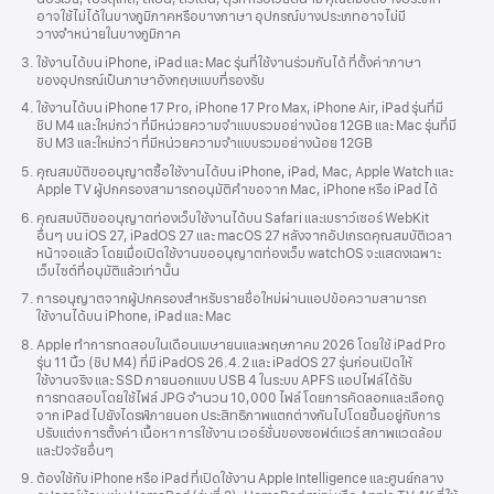
อาจใช้ไม่ได้
ในบางภูมิภาค
หรือบางภาษา
อุปกรณ์
บางประเภท
อาจไม่มี
วางจำหน่าย
ในบางภูมิภาค
ใช้งานได้
บน iPhone,
iPad และ Mac รุ่น
ที่ใช้งาน
ร่วมกันได้
ที่ตั้งค่าภาษา
ของอุปกรณ์
เป็น
ภาษาอังกฤษ
แบบ
ที่รองรับ
ใช้งานได้
บน iPhone
17 Pro, iPhone 17 Pro Max, iPhone Air, iPad รุ่นที่มี
ชิป M4
และใหม่กว่า ที่มี
หน่วยความจำแบบรวม
อย่างน้อย
12GB และ Mac รุ่นที่มี
ชิป M3
และใหม่กว่า ที่มี
หน่วยความจำแบบรวม
อย่างน้อย
12GB
คุณสมบัติ
ขออนุญาต
ซื้อ
ใช้งานได้
บน iPhone,
iPad, Mac, Apple Watch และ
Apple TV
ผู้ปกครอง
สามารถ
อนุมัติคำขอจาก Mac, iPhone หรือ
iPad ได้
คุณสมบัติ
ขออนุญาต
ท่องเว็บ
ใช้งาน
ได้บน Safari และ
เบราว์เซอร์
WebKit
อื่นๆ บน iOS 27, iPadOS 27 และ macOS 27
หลังจาก
อัปเกรด
คุณสมบัติ
เวลา
หน้าจอ
แล้ว
โดยเมื่อ
เปิดใช้งาน
ขออนุญาต
ท่องเว็บ
watchOS
จะแสดง
เฉพาะ
เว็บไซต์
ที่อนุมัติแล้ว
เท่านั้น
การอนุญาต
จาก
ผู้ปกครอง
สำหรับ
รายชื่อ
ใหม่ผ่าน
แอปข้อความ
สามารถ
ใช้งานได้
บน iPhone,
iPad และ Mac
Apple ทำ
การทดสอบ
ในเดือน
เมษายน
และ
พฤษภาคม
2026
โดยใช้
iPad Pro
รุ่น 11 นิ้ว
(ชิป M4)
ที่มี iPadOS 26.4.2 และ iPadOS 27
รุ่นก่อนเปิดให้
ใช้งานจริง
และ SSD
ภายนอก
แบบ USB 4 ในระบบ APFS
แอปไฟล์
ได้รับ
การทดสอบ
โดยใช้
ไฟล์ JPG
จำนวน
10,000 ไฟล์
โดยการ
คัดลอก
และเลือกดู
จาก iPad ไปยัง
ไดรฟ์
ภายนอก
ประสิทธิภาพ
แตกต่าง
กันไปโดย
ขึ้นอยู่กับ
การ
ปรับแต่ง
การตั้งค่า
เนื้อหา
การใช้งาน
เวอร์ชั่น
ของซอฟต์แวร์
สภาพแวดล้อม
และปัจจัยอื่นๆ
ต้องใช้กับ iPhone หรือ iPad ที่
เปิดใช้งาน
Apple Intelligence และ
ศูนย์กลาง