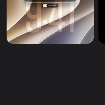
Siri AI ในแบบใหม่หมด
คุยกับ Siri AI ได้อย่างเป็นธรรมชาติ
Apple Intelligence เจเนอเรชั่นถัดไปในแอปต่างๆ
ระบบอัจฉริยะด้านภาพใน iPad
ความปลอดภัยของเด็ก
การปรับปรุง OS