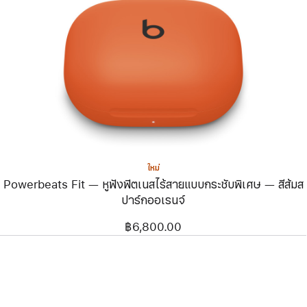
ก่อน
หน้า
รูปภาพ
-
Powerbeats
Fit
—
หู
ฟัง
ฟิตเนส
ไร้
สาย
แบบ
กระชับ
พิเศษ
ใหม่
—
Powerbeats Fit — หูฟังฟิตเนสไร้สายแบบกระชับพิเศษ — สีส้มส
สี
ส้ม
ปาร์กออเรนจ์
ส
ปาร์
฿6,800.00
กอ
อเรนจ์