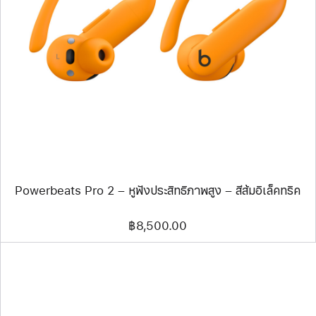
ก่อน
หน้า
รูปภาพ
-
Powerbeats
Pro
2
–
หู
ฟัง
ประสิทธิภาพ
สูง
–
สี
ส้ม
อิเล็ค
Powerbeats Pro 2 – หูฟังประสิทธิภาพสูง – สีส้มอิเล็คทริค
ทริค
฿8,500.00