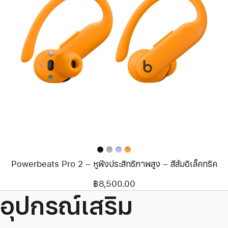
ก่อน
หน้า
รูปภาพ
-
Powerbeats
Pro
2
–
หู
ฟัง
ประสิทธิภาพ
สูง
–
สี
ส้ม
อิเล็ค
Powerbeats Pro 2 – หูฟังประสิทธิภาพสูง – สีส้มอิเล็คทริค
ทริค
฿8,500.00
อุปกรณ์เสริม