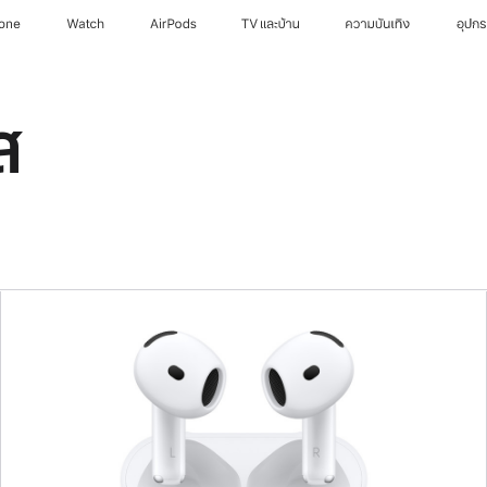
hone
Watch
AirPods
TV และบ้าน
ความบันเทิง
อุปก
ส