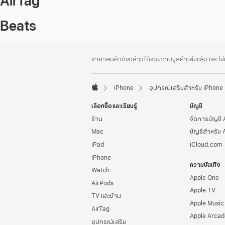
AirTag
Beats
ส่วน
เชิงอรรถ
ราคาสินค้าดังกล่าวได้รวมภาษีมูลค่าเพิ่มแล้ว และไม
ท้าย
กระดาษ
iPhone
อุปกรณ์เสริมสำหรับ iPhone
Apple
เลือกซื้อและเรียนรู้
บัญชี
ร้าน
จัดการบัญชี
Mac
บัญชีสำหรับ 
iPad
iCloud.com
iPhone
ความบันเทิง
Watch
Apple One
AirPods
Apple TV
TV และบ้าน
Apple Music
AirTag
Apple Arcad
อุปกรณ์เสริม