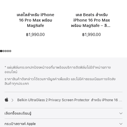
เคสใสสำหรับ iPhone
เคส Beats สำหรับ
16 Pro Max พร้อม
iPhone 16 Pro Max
MagSafe
พร้อม MagSafe – สีซัน
เซ็ตเพอร์เพิล
฿1,990.00
฿1,990.00
ส่วน
เชิงอรรถ
* แผ่นฟิล์มกระจกปกป้องหน้าจอที่มาพร้อมบริการติดฟิล์มไม่มีจำหน่ายทาง
ท้าย
ออนไลน์
กระดาษ
ราคาสินค้าดังกล่าวได้รวมภาษีมูลค่าเพิ่มแล้ว และไม่มีค่าธรรมเนียมการจัดส่ง
สินค้าทุกประเภท
Belkin UltraGlass 2 Privacy Screen Protector สำหรับ iPhone 16 Pro Max
Apple
เลือกซื้อและเรียนรู้
กระเป๋าสตางค์ Apple