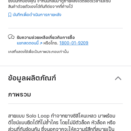
ยังบันทึกของคุณ จากนั้นกลับมาดูภายหลังได้ตลอดเวลาและรับ
สินค้าด้วยตัวเองได้ทันทีต่อจากที่ค้างไว้
บันทึกเพื่อดำเนินการภายหลัง
รับความช่วยเหลือเกี่ยวกับการซื้อ
แชทสดตอนนี้
(เปิด
หรือโทร.
1800-01-9209
ใน
เคสที่แสดงใช้เพื่อเป็นภาพประกอบเท่านั้น
หน้าต่าง
ใหม่)
ข้อมูลผลิตภัณฑ์
ภาพรวม
สายแบบ Solo Loop ทำจากยางซิลิโคนเหลว มาพร้อม
ดีไซน์แบบยืดได้ที่ไม่ซ้ำใคร โดยไม่มีตัวล็อค หัวล็อค หรือ
ส่วนที่ทับซ้อนกัน ซึ่งนอกจากจะให้ความรู้สึกที่สบายเป็น