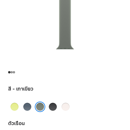
สี - เทาเขียว
เหลือง
น้ำ
ดำ
ชม
นีออน
เงิน
พู
เทาเขียว
แองเค
บลัช
ตัวเรือน
อร์บลู