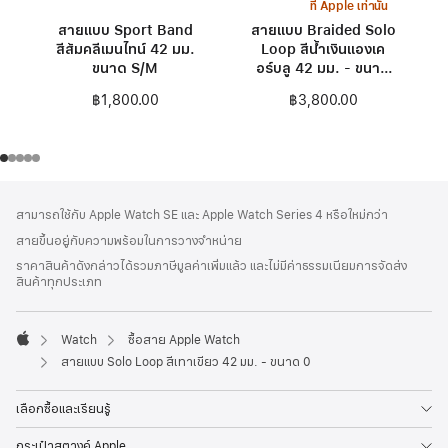
ที่ Apple เท่านั้น
สายแบบ Sport Band
สายแบบ Braided Solo
สีส้มคลีเมนไทน์ 42 มม.
Loop สีน้ำเงินแองเค
ขนาด S/M
อร์บลู 42 มม. - ขนาด
0
฿1,800.00
฿3,800.00
ส่วน
เชิงอรรถ
สามารถใช้กับ Apple Watch SE และ Apple Watch Series 4 หรือใหม่กว่า
ท้าย
สายขึ้นอยู่กับความพร้อมในการวางจำหน่าย
กระดาษ
ราคาสินค้าดังกล่าวได้รวมภาษีมูลค่าเพิ่มแล้ว และไม่มีค่าธรรมเนียมการจัดส่ง
สินค้าทุกประเภท
Watch
ซื้อสาย Apple Watch
Apple
สายแบบ Solo Loop สีเทาเขียว 42 มม. - ขนาด 0
เลือกซื้อและเรียนรู้
กระเป๋าสตางค์ Apple