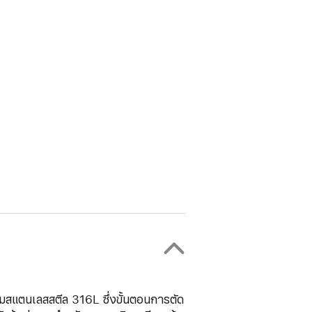
สมสแตนเลสสตีล 316L ซึ่งขั้นตอนการตัด