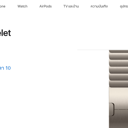
hone
Watch
AirPods
TV และบ้าน
ความบันเทิง
อุปก
let
ลา 10