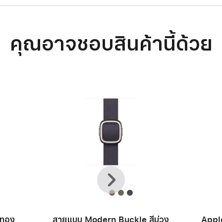
คุณอาจชอบสินค้านี้ด้วย
ก่อน
ถัด
หน้า
ไป
ีทอง
สายแบบ Modern Buckle สีม่วง
Appl