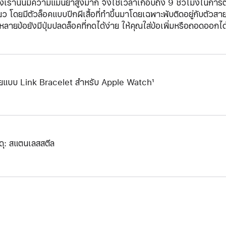
งเรานั้นมีความแม่นยำสูงมาก จึงใช้เวลาเกือบถึง 9 ชั่วโมงในการ
ียว โดยมีตัวล็อคแบบปีกผีเสื้อที่ทำขึ้นมาโดยเฉพาะพับติดอยู่กับตั
หลายข้อยังมีปุ่มปลดล็อคที่กดได้ง่าย ให้คุณใส่ข้อเพิ่มหรือถอดออกได
ยแบบ Link Bracelet สำหรับ Apple Watch¹
สดุ: สแตนเลสสตีล