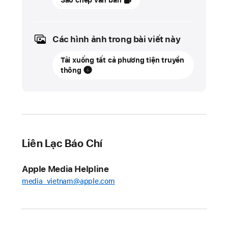
Sao chép văn bản
tháng
5
2026
Các hình ảnh trong bài viết này
CẬP
Tải xuống tất cả phương tiện truyền
NHẬT
thông
AI
kết
hợp
với
trợ
Liên Lạc Báo Chí
năng
trong
Apple Media Helpline
Thử
media_vietnam@apple.com
Thách
Swift
Dành
Cho