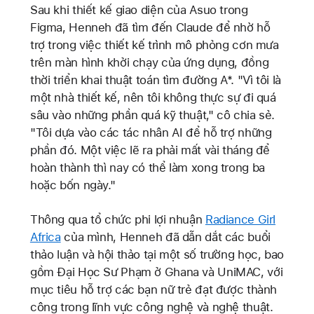
Sau khi thiết kế giao diện của Asuo trong
Figma, Henneh đã tìm đến Claude để nhờ hỗ
trợ trong việc thiết kế trình mô phỏng cơn mưa
trên màn hình khởi chạy của ứng dụng, đồng
thời triển khai thuật toán tìm đường A*. "Vì tôi là
một nhà thiết kế, nên tôi không thực sự đi quá
sâu vào những phần quá kỹ thuật," cô chia sẻ.
"Tôi dựa vào các tác nhân AI để hỗ trợ những
phần đó. Một việc lẽ ra phải mất vài tháng để
hoàn thành thì nay có thể làm xong trong ba
hoặc bốn ngày."
Thông qua tổ chức phi lợi nhuận
Radiance Girl
Africa
của mình, Henneh đã dẫn dắt các buổi
thảo luận và hội thảo tại một số trường học, bao
gồm Đại Học Sư Phạm ở Ghana và UniMAC, với
mục tiêu hỗ trợ các bạn nữ trẻ đạt được thành
công trong lĩnh vực công nghệ và nghệ thuật.