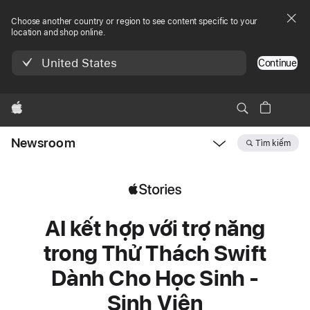
Choose another country or region to see content specific to your
location and shop online.
United States
Continue
Apple
Newsroom
Tìm kiếm
Open
Newsroom
navigation
AI kết hợp với trợ năng
trong Thử Thách Swift
Dành Cho Học Sinh -
Sinh Viên