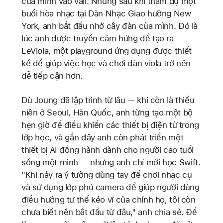
của mình vào vali. Nhưng sau khi tham dự một
buổi hòa nhạc tại Dàn Nhạc Giao hưởng New
York, anh bắt đầu nhớ cây đàn của mình. Đó là
lúc anh được truyền cảm hứng để tạo ra
LeViola, một playground ứng dụng được thiết
kế để giúp việc học và chơi đàn viola trở nên
dễ tiếp cận hơn.
Dù Joung đã lập trình từ lâu — khi còn là thiếu
niên ở Seoul, Hàn Quốc, anh từng tạo một bộ
hẹn giờ để điều khiển các thiết bị điện tử trong
lớp học, và gần đây anh còn phát triển một
thiết bị AI đồng hành dành cho người cao tuổi
sống một mình — nhưng anh chỉ mới học Swift.
"Khi nảy ra ý tưởng dùng tay để chơi nhạc cụ
và sử dụng lớp phủ camera để giúp người dùng
điều hướng tư thế kéo vĩ của chính họ, tôi còn
chưa biết nên bắt đầu từ đâu," anh chia sẻ. Để