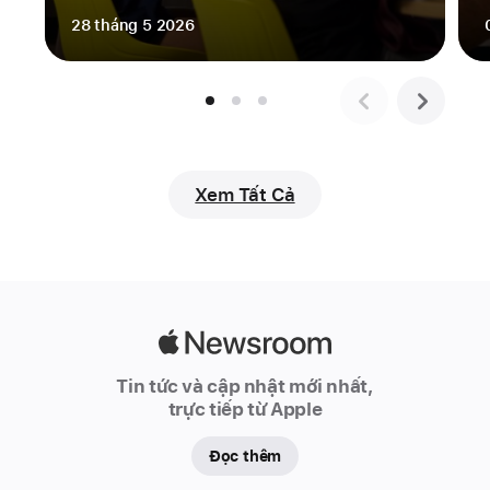
trình.
28 tháng 5 2026
Thoát
khỏi
vùng
lũ
ở
Accra.
Xem Tất Cả
Chơi
đàn
viola
mà
không
Apple
cần
Newsroom
nhạc
Tin tức và cập nhật mới nhất,
cụ
trực tiếp từ Apple
thực.
Tự
Đọc thêm
tin