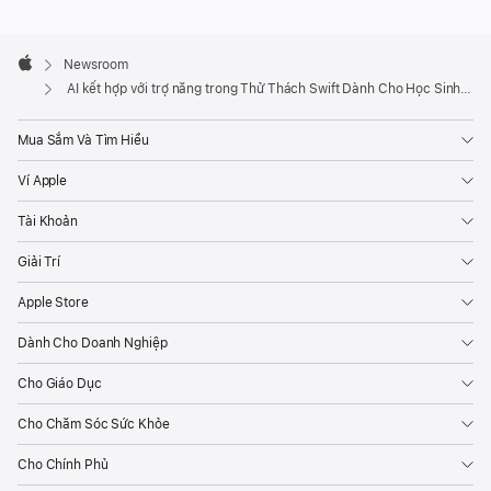
vẽ
trên
Apple
Footer

Newsroom
iPad,
Apple
AI kết hợp với trợ năng trong Thử Thách Swift Dành Cho Học Sinh - Sinh Viên năm nay
không
lo
Mua Sắm Và Tìm Hiểu
run
tay.
Ví Apple
Đây
Tài Khoản
chỉ
là
Giải Trí
bốn
Apple Store
trong
Dành Cho Doanh Nghiệp
số
những
Cho Giáo Dục
giải
Cho Chăm Sóc Sức Khỏe
pháp
mà
Cho Chính Phủ
các