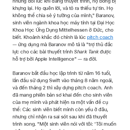
nhưng đôi lúc khi đang thuyết trình, họ bỗng bị
khựng lại. Họ quên lời, và tỏ ra thiếu tự tin. Họ
không thể chia sẻ ý tưởng của mình," Baranov,
sinh viên ngành khoa học máy tính tại Đại Học
Khoa Học Ứng Dụng Mittelhessen ở Đức, cho
biết. Khoảnh khắc đó chính là lúc
pitch coach
— ứng dụng mà Baranov mô tả là "trợ thủ đắc
lực cho các bài thuyết trình
Shark Tank
được
hỗ trợ bởi Apple Intelligence" — ra đời.
Baranov bắt đầu học lập trình từ năm 16 tuổi,
lần đầu sử dụng Swift vào tháng 8 năm ngoái,
và đến tháng 2 thì xây dựng pitch coach. Anh
đã mang phiên bản sơ khai đến cho sinh viên
của mẹ mình và phát hiện ra một vấn đề cụ
thể: Các sinh viên biết mình còn yếu ở đâu,
nhưng chỉ nhận ra sai sót sau khi đã thuyết
trình xong. "Một sinh viên nói với tôi: 'Tôi muốn