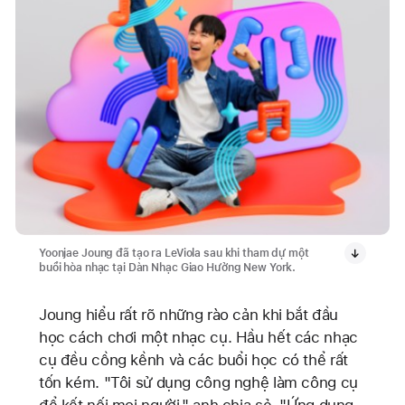
Yoonjae Joung đã tạo ra LeViola sau khi tham dự một
buổi hòa nhạc tại Dàn Nhạc Giao Hưởng New York.
Joung hiểu rất rõ những rào cản khi bắt đầu
học cách chơi một nhạc cụ. Hầu hết các nhạc
cụ đều cồng kềnh và các buổi học có thể rất
tốn kém. "Tôi sử dụng công nghệ làm công cụ
để kết nối mọi người," anh chia sẻ. "Ứng dụng