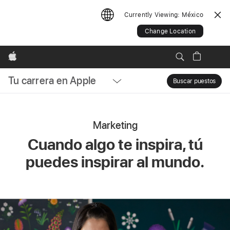
Currently Viewing:
México
Change Location
Apple
Tu carrera en Apple
Local
Buscar puestos
Sear
Nav
Marketing
Open
Cuando algo te inspira, tú
puedes inspirar al mundo.
Menu