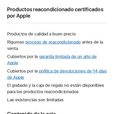
Productos reacondicionado certificados
por Apple
Productos de calidad a buen precio
Riguroso
proceso de reacondicionado
antes de la
venta
Cubiertos por la
garantía limitada de un año de
Apple
Se
abrirá
Cubiertos por la
política de devoluciones
Se
de 14 días
una
de Apple
abrirá
ventana
una
El grabado y la caja de regalo no están disponibles
nueva.
ventana
para los productos reacondicionados
nueva.
Las existencias son limitadas
Contenido de la caja