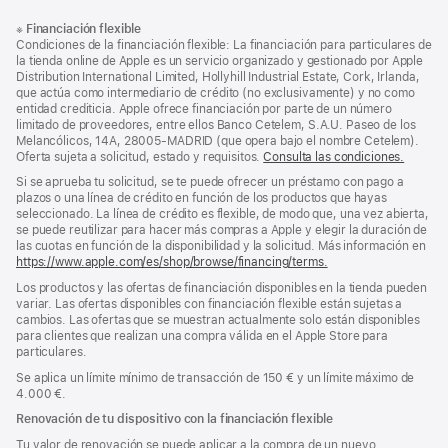
Nota
Notas
※
Financiación flexible
al
a
Condiciones de la financiación flexible: La financiación para particulares de
pie
pie
la tienda online de Apple es un servicio organizado y gestionado por Apple
Distribution International Limited, Hollyhill Industrial Estate, Cork, Irlanda,
de
que actúa como intermediario de crédito (no exclusivamente) y no como
página
entidad crediticia. Apple ofrece financiación por parte de un número
limitado de proveedores, entre ellos Banco Cetelem, S.A.U. Paseo de los
Melancólicos, 14A, 28005-MADRID (que opera bajo el nombre Cetelem).
Oferta sujeta a solicitud, estado y requisitos.
Consulta las condiciones.
Si se aprueba tu solicitud, se te puede ofrecer un préstamo con pago a
plazos o una línea de crédito en función de los productos que hayas
seleccionado. La línea de crédito es flexible, de modo que, una vez abierta,
se puede reutilizar para hacer más compras a Apple y elegir la duración de
las cuotas en función de la disponibilidad y la solicitud. Más información en
https://www.apple.com/es/shop/browse/financing/terms.
Los productos y las ofertas de financiación disponibles en la tienda pueden
variar. Las ofertas disponibles con financiación flexible están sujetas a
cambios. Las ofertas que se muestran actualmente solo están disponibles
para clientes que realizan una compra válida en el Apple Store para
particulares.
Se aplica un límite mínimo de transacción de 150 € y un límite máximo de
4.000 €.
Renovación de tu dispositivo con la financiación flexible
Tu valor de renovación se puede aplicar a la compra de un nuevo