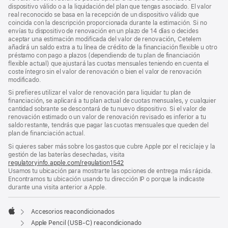
dispositivo válido o a la liquidación del plan que tengas asociado. El valor
real reconocido se basa en la recepción de un dispositivo válido que
coincida con la descripción proporcionada durante la estimación. Si no
envías tu dispositivo de renovación en un plazo de 14 días o decides
aceptar una estimación modificada del valor de renovación, Cetelem
añadirá un saldo extra a tu línea de crédito de la financiación flexible u otro
préstamo con pago a plazos (dependiendo de tu plan de financiación
flexible actual) que ajustará las cuotas mensuales teniendo en cuenta el
coste íntegro sin el valor de renovación o bien el valor de renovación
modificado.
Si prefieres utilizar el valor de renovación para liquidar tu plan de
financiación, se aplicará a tu plan actual de cuotas mensuales, y cualquier
cantidad sobrante se descontará de tu nuevo dispositivo. Si el valor de
renovación estimado o un valor de renovación revisado es inferior a tu
saldo restante, tendrás que pagar las cuotas mensuales que queden del
plan de financiación actual.
Si quieres saber más sobre los gastos que cubre Apple por el reciclaje y la
gestión de las baterías desechadas, visita
regulatoryinfo.apple.com/regulation1542
(se
Usamos tu ubicación para mostrarte las opciones de entrega más rápida.
abre
Encontramos tu ubicación usando tu dirección IP o porque la indicaste
en
durante una visita anterior a Apple.
una
ventana
nueva)
Accesorios reacondicionados
Apple
Apple Pencil (USB-C) reacondicionado