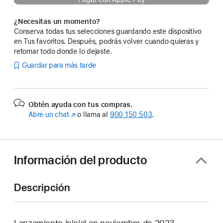
¿Necesitas un momento?
Conserva todas tus selecciones guardando este dispositivo
en Tus favoritos. Después, podrás volver cuando quieras y
retomar todo donde lo dejaste.
Guardar para más tarde
Obtén ayuda con tus compras.
Abre un chat
(Se
o llama al
900 150 503
.
abre
en
una
ventana
Información del producto
nueva)
Descripción
Lanzamiento inicial en noviembre de 2023