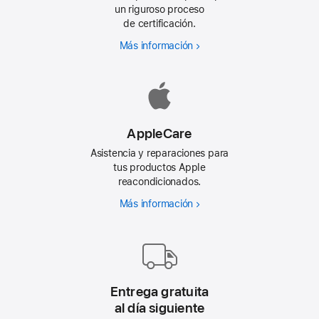
un riguroso proceso
de certificación.
Más información
Por
qué
un
producto
reacondicionado
AppleCare
Asistencia y reparaciones para
tus productos Apple
reacondicionados.
Más información
AppleCare
Entrega gratuita
al día siguiente