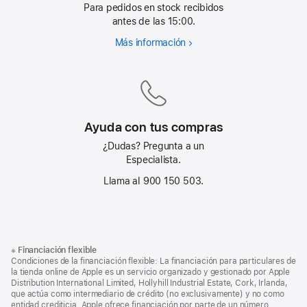
Para pedidos en stock recibidos
antes de las 15:00.
Más información
Entrega
gratuita
al día siguiente
Ayuda con tus compras
¿Dudas? Pregunta a un
Especialista.
Llama al 900 150 503.
Nota
Notas
※
Financiación flexible
al
a
Condiciones de la financiación flexible: La financiación para particulares de
pie
pie
la tienda online de Apple es un servicio organizado y gestionado por Apple
Distribution International Limited, Hollyhill Industrial Estate, Cork, Irlanda,
de
que actúa como intermediario de crédito (no exclusivamente) y no como
página
entidad crediticia. Apple ofrece financiación por parte de un número