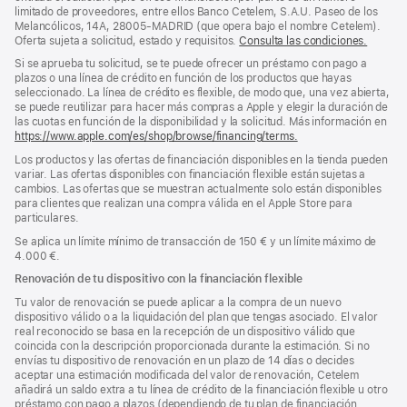
limitado de proveedores, entre ellos Banco Cetelem, S.A.U. Paseo de los
Melancólicos, 14A, 28005-MADRID (que opera bajo el nombre Cetelem).
Oferta sujeta a solicitud, estado y requisitos.
Consulta las condiciones.
Si se aprueba tu solicitud, se te puede ofrecer un préstamo con pago a
plazos o una línea de crédito en función de los productos que hayas
seleccionado. La línea de crédito es flexible, de modo que, una vez abierta,
se puede reutilizar para hacer más compras a Apple y elegir la duración de
las cuotas en función de la disponibilidad y la solicitud. Más información en
https://www.apple.com/es/shop/browse/financing/terms.
Los productos y las ofertas de financiación disponibles en la tienda pueden
variar. Las ofertas disponibles con financiación flexible están sujetas a
cambios. Las ofertas que se muestran actualmente solo están disponibles
para clientes que realizan una compra válida en el Apple Store para
particulares.
Se aplica un límite mínimo de transacción de 150 € y un límite máximo de
4.000 €.
Renovación de tu dispositivo con la financiación flexible
Tu valor de renovación se puede aplicar a la compra de un nuevo
dispositivo válido o a la liquidación del plan que tengas asociado. El valor
real reconocido se basa en la recepción de un dispositivo válido que
coincida con la descripción proporcionada durante la estimación. Si no
envías tu dispositivo de renovación en un plazo de 14 días o decides
aceptar una estimación modificada del valor de renovación, Cetelem
añadirá un saldo extra a tu línea de crédito de la financiación flexible u otro
préstamo con pago a plazos (dependiendo de tu plan de financiación