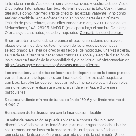
pie
pie
la tienda online de Apple es un servicio organizado y gestionado por Apple
Distribution International Limited, Hollyhill Industrial Estate, Cork, Irlanda,
de
que actúa como intermediario de crédito (no exclusivamente) y no como
página
entidad crediticia. Apple ofrece financiación por parte de un número
limitado de proveedores, entre ellos Banco Cetelem, S.A.U. Paseo de los
Melancólicos, 14A, 28005-MADRID (que opera bajo el nombre Cetelem).
Oferta sujeta a solicitud, estado y requisitos.
Consulta las condiciones.
Si se aprueba tu solicitud, se te puede ofrecer un préstamo con pago a
plazos o una línea de crédito en función de los productos que hayas
seleccionado. La línea de crédito es flexible, de modo que, una vez abierta,
se puede reutilizar para hacer más compras a Apple y elegir la duración de
las cuotas en función de la disponibilidad y la solicitud. Más información en
https://www.apple.com/es/shop/browse/financing/terms.
Los productos y las ofertas de financiación disponibles en la tienda pueden
variar. Las ofertas disponibles con financiación flexible están sujetas a
cambios. Las ofertas que se muestran actualmente solo están disponibles
para clientes que realizan una compra válida en el Apple Store para
particulares.
Se aplica un límite mínimo de transacción de 150 € y un límite máximo de
4.000 €.
Renovación de tu dispositivo con la financiación flexible
Tu valor de renovación se puede aplicar a la compra de un nuevo
dispositivo válido o a la liquidación del plan que tengas asociado. El valor
real reconocido se basa en la recepción de un dispositivo válido que
coincida con la descripción proporcionada durante la estimación. Si no