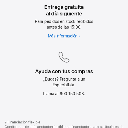
Entrega gratuita
al día siguiente
Para pedidos en stock recibidos
antes de las 15:00.
Más información
Entrega
gratuita
al día siguiente
Ayuda con tus compras
¿Dudas? Pregunta a un
Especialista.
Llama al 900 150 503.
Nota
Notas
※
Financiación flexible
al
a
Condiciones de la financiación flexible: La financiación para particulares de