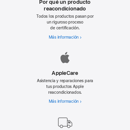
Por qué un producto
reacondicionado
Todos los productos pasan por
un riguroso proceso
de certificación.
Más información
Por
qué
un
producto
reacondicionado
AppleCare
Asistencia y reparaciones para
tus productos Apple
reacondicionados.
Más información
AppleCare