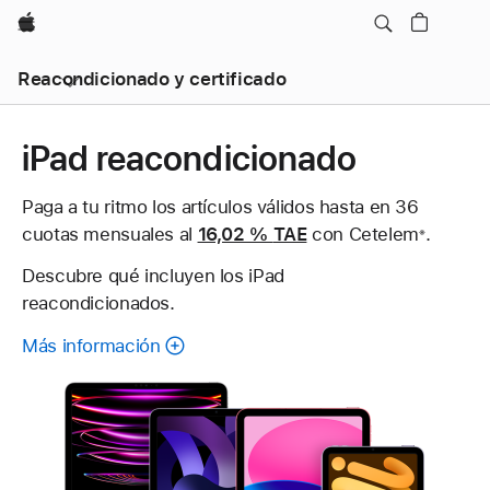
Apple
Reacondicionado y certificado
iPad reacondicionado
Paga a tu ritmo los artículos válidos hasta en 36
cuotas mensuales al
16,02 %
TAE
con Cetelem
Nota
.
※
a
Descubre qué incluyen los iPad
pie
reacondicionados.
de
página
Más información
sobre
cada
iPad
restaurado.