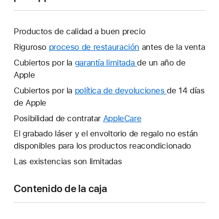
Productos de calidad a buen precio
Riguroso
proceso de restauración
antes de la venta
Cubiertos por la
garantía limitada
Se
de un año de
Apple
abrirá
una
Cubiertos por la
política de devoluciones
Se
de 14 días
ventana
de Apple
abrirá
nueva.
una
Posibilidad de contratar
AppleCare
Se
ventana
abrirá
El grabado láser y el envoltorio de regalo no están
nueva.
una
disponibles para los productos reacondicionado
ventana
Las existencias son limitadas
nueva.
Contenido de la caja