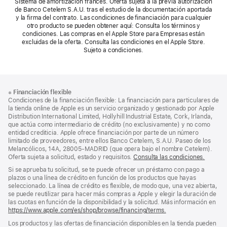
Sistema de amortización francés. Oferta sujeta a la previa autorización
de Banco Cetelem S.A.U. tras el estudio de la documentación aportada
y la firma del contrato. Las condiciones de financiación para cualquier
otro producto se pueden obtener aquí: Consulta los términos y
condiciones. Las compras en el Apple Store para Empresas están
excluidas de la oferta. Consulta las condiciones en el Apple Store.
Sujeto a condiciones.
Nota
Notas
※
Financiación flexible
al
a
Condiciones de la financiación flexible: La financiación para particulares de
pie
pie
la tienda online de Apple es un servicio organizado y gestionado por Apple
Distribution International Limited, Hollyhill Industrial Estate, Cork, Irlanda,
de
que actúa como intermediario de crédito (no exclusivamente) y no como
página
entidad crediticia. Apple ofrece financiación por parte de un número
limitado de proveedores, entre ellos Banco Cetelem, S.A.U. Paseo de los
Melancólicos, 14A, 28005-MADRID (que opera bajo el nombre Cetelem).
Oferta sujeta a solicitud, estado y requisitos.
Consulta las condiciones.
Si se aprueba tu solicitud, se te puede ofrecer un préstamo con pago a
plazos o una línea de crédito en función de los productos que hayas
seleccionado. La línea de crédito es flexible, de modo que, una vez abierta,
se puede reutilizar para hacer más compras a Apple y elegir la duración de
las cuotas en función de la disponibilidad y la solicitud. Más información en
https://www.apple.com/es/shop/browse/financing/terms.
Los productos y las ofertas de financiación disponibles en la tienda pueden