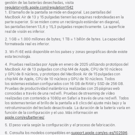
gestión de las baterías desechadas, visita
regulatoryinfo.apple.com/regulation1542
(se
1. El tamaño de la pantalla se mide en diagonal. Las pantallas del
abre
MacBook Air de 13 y 15 pulgadas tienen las esquinas redondeadas en la
en
parte superior. Si se miden como un rectángulo estándar en diagonal,
una
las pantallas tienen 13,6 y 15,3 pulgadas respectivamente. La superficie
ventana
real de visión es inferior.
nueva)
2. 1 GB = 1.000 millones de bytes; 1 TB = 1 billón de bytes. La capacidad
formateada real es inferior.
3. Wi‑Fi 6E está disponible en los países y zonas geográficas donde existe
esta tecnología.
4. Pruebas realizadas por Apple en enero de 2025 utilizando prototipos del
MacBook Air de 13 pulgadas con chip M4 de Apple, CPU de 10 núcleos
y GPU de 8 núcleos, y prototipos del MacBook Air de 15 pulgadas con
chip M4 de Apple, CPU de 10 núcleos y GPU de 10 núcleos. Todos
los sistemas estaban configurados con 16 GB de RAM y SSD de 256 GB.
Pruebas de productividad inalámbrica realizadas con 25 páginas web
conocidas a través de una red wifi. Pruebas de streaming de vídeo
realizadas con contenido a 1080p en Safari a través de una red wifi. Todos
los sistemas tenían el brillo de la pantalla a 8 clics del ajuste más bajo y la
retroiluminación del teclado desactivada. La duración de la batería varía en
función de la configuración y el uso. Más información en
apple.com/es/batteries/
.
5. El peso varía según la configuración y el proceso de fabricación.
6. Consulta los modelos compatibles en
support.apple.com/es-es/102596
.