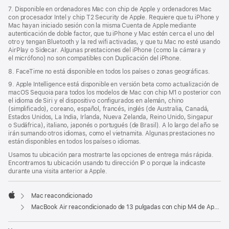
7. Disponible en ordenadores Mac con chip de Apple y ordenadores Mac
con procesador Intel y chip T2 Security de Apple. Requiere que tu iPhone y
Mac hayan iniciado sesión con la misma Cuenta de Apple mediante
autenticación de doble factor, que tu iPhone y Mac estén cerca el uno del
otro y tengan Bluetooth y la red wifi activadas, y que tu Mac no esté usando
AirPlay o Sidecar. Algunas prestaciones del iPhone (como la cámara y
el micrófono) no son compatibles con Duplicación del iPhone.
8. FaceTime no está disponible en todos los países o zonas geográficas.
9. Apple Intelligence está disponible en versión beta como actualización de
macOS Sequoia para todos los modelos de Mac con chip M1 o posterior con
el idioma de Siri y el dispositivo configurados en alemán, chino
(simplificado), coreano, español, francés, inglés (de Australia, Canadá,
Estados Unidos, La India, Irlanda, Nueva Zelanda, Reino Unido, Singapur
o Sudáfrica), italiano, japonés o portugués (de Brasil). A lo largo del año se
irán sumando otros idiomas, como el vietnamita. Algunas prestaciones no
están disponibles en todos los países o idiomas.
Usamos tu ubicación para mostrarte las opciones de entrega más rápida.
Encontramos tu ubicación usando tu dirección IP o porque la indicaste
durante una visita anterior a Apple.
Mac reacondicionado
Apple
MacBook Air reacondicionado de 13 pulgadas con chip M4 de Apple, CPU de 10 núcleos y GPU de 10 núcleos - Plata