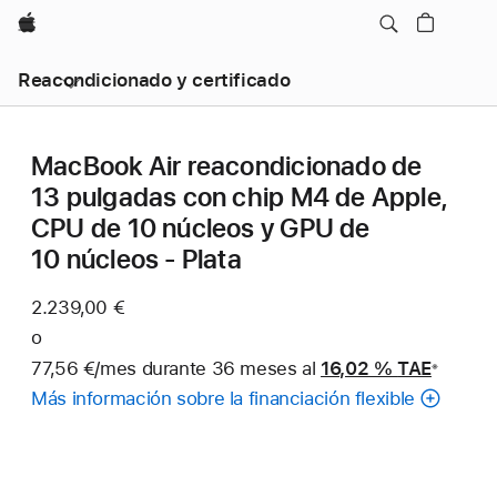
Apple
Reacondicionado y certificado
MacBook Air reacondicionado de
13 pulgadas con chip M4 de Apple,
CPU de 10 núcleos y GPU de
10 núcleos - Plata
2.239,00 €
o
77,56 €/mes durante 36 meses al
16,02 %
TAE
※
Nota
Más información sobre la financiación flexible
a
pie
de
página