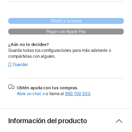
Añadir a la bolsa
Pagar con Apple Pay
¿Aún no te decides?
Guarda todas tus configuraciones para más adelante o
compártelas con alguien.
Guardar
Obtén ayuda con tus compras.
Abre un chat
(Se
o llama al
900 150 503
.
abre
en
una
ventana
Información del producto
nueva)