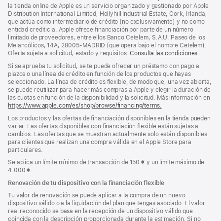
pie
pie
la tienda online de Apple es un servicio organizado y gestionado por Apple
Distribution International Limited, Hollyhill Industrial Estate, Cork, Irlanda,
de
que actúa como intermediario de crédito (no exclusivamente) y no como
página
entidad crediticia. Apple ofrece financiación por parte de un número
limitado de proveedores, entre ellos Banco Cetelem, S.A.U. Paseo de los
Melancólicos, 14A, 28005-MADRID (que opera bajo el nombre Cetelem).
Oferta sujeta a solicitud, estado y requisitos.
Consulta las condiciones.
Si se aprueba tu solicitud, se te puede ofrecer un préstamo con pago a
plazos o una línea de crédito en función de los productos que hayas
seleccionado. La línea de crédito es flexible, de modo que, una vez abierta,
se puede reutilizar para hacer más compras a Apple y elegir la duración de
las cuotas en función de la disponibilidad y la solicitud. Más información en
https://www.apple.com/es/shop/browse/financing/terms.
Los productos y las ofertas de financiación disponibles en la tienda pueden
variar. Las ofertas disponibles con financiación flexible están sujetas a
cambios. Las ofertas que se muestran actualmente solo están disponibles
para clientes que realizan una compra válida en el Apple Store para
particulares.
Se aplica un límite mínimo de transacción de 150 € y un límite máximo de
4.000 €.
Renovación de tu dispositivo con la financiación flexible
Tu valor de renovación se puede aplicar a la compra de un nuevo
dispositivo válido o a la liquidación del plan que tengas asociado. El valor
real reconocido se basa en la recepción de un dispositivo válido que
coincida con la descripción proporcionada durante la estimación. Si no