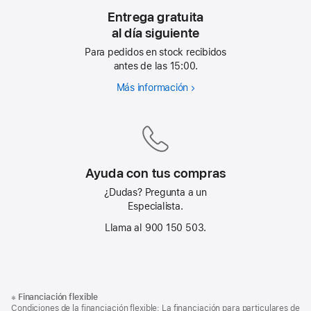
Entrega gratuita
al día siguiente
Para pedidos en stock recibidos
antes de las 15:00.
Más información
Entrega
gratuita
al día siguiente
Ayuda con tus compras
¿Dudas? Pregunta a un
Especialista.
Llama al 900 150 503.
Nota
Notas
※
Financiación flexible
al
a
Condiciones de la financiación flexible: La financiación para particulares de