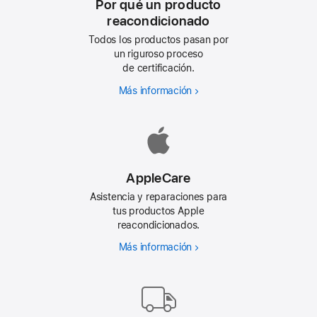
Por qué un producto
reacondicionado
Todos los productos pasan por
un riguroso proceso
de certificación.
Más información
Por
qué
un
producto
reacondicionado
AppleCare
Asistencia y reparaciones para
tus productos Apple
reacondicionados.
Más información
AppleCare