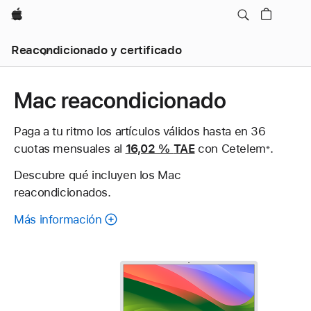
Apple
Reacondicionado y certificado
Mac reacondicionado
Paga a tu ritmo los artículos válidos hasta en 36
cuotas mensuales al
16,02 %
TAE
con Cetelem
Nota
.
※
a
Descubre qué incluyen los Mac
pie
reacondicionados.
de
página
Más información
sobre
cada
Mac
reacondicionado.