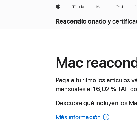
Apple
Tienda
Mac
iPad
Reacondicionado y certific
Ver todo
Mac reacond
Paga a tu ritmo los artículos 
mensuales al
16,02 %
TAE
co
Descubre qué incluyen los M
Más información
sobre
cada
Mac