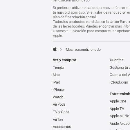
renovación modificado.
Si prefieres utilizar el valor de renovación para
tu nuevo dispositivo. Si el valor de renovación 
plan de financiación actual.
Todos los productos vendidos en la Unión Europe
de las leyes locales. Puedes encontrar más info
Usamos tu ubicación para mostrarte las opciones
Apple.
Mac reacondicionado
Apple
Ver y comprar
Cuentas
Tienda
Gestiona tu 
Mac
Cuenta del A
iPad
iCloud.com
iPhone
Entretenimi
Watch
Apple One
AirPods
Apple TV
TV y Casa
Apple Music
AirTag
Apple Arcad
Accesorios