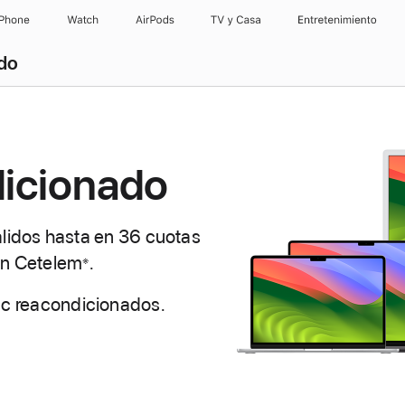
iPhone
Watch
AirPods
TV y Casa
Entretenimiento
ado
icionado
válidos hasta en 36 cuotas
n Cetelem
Nota
.
※
a
ac reacondicionados.
pie
de
página