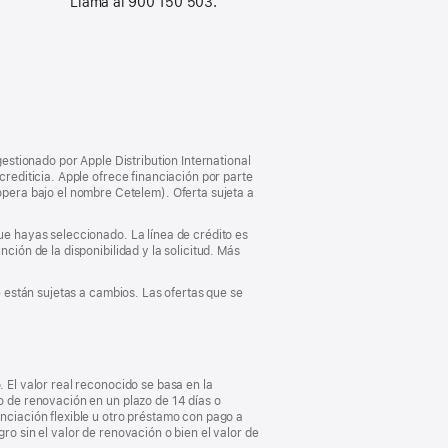
Llama al 900 150 503.
guiente
gestionado por Apple Distribution International
crediticia. Apple ofrece financiación por parte
pera bajo el nombre Cetelem). Oferta sujeta a
que hayas seleccionado. La línea de crédito es
ción de la disponibilidad y la solicitud. Más
e están sujetas a cambios. Las ofertas que se
. El valor real reconocido se basa en la
vo de renovación en un plazo de 14 días o
anciación flexible u otro préstamo con pago a
ro sin el valor de renovación o bien el valor de