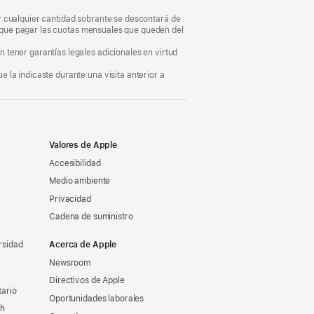
, y cualquier cantidad sobrante se descontará de
ás que pagar las cuotas mensuales que queden del
 tener garantías legales adicionales en virtud
 la indicaste durante una visita anterior a
Valores de Apple
Accesibilidad
Medio ambiente
Privacidad
Cadena de suministro
rsidad
Acerca de Apple
Newsroom
Directivos de Apple
tario
Oportunidades laborales
ch