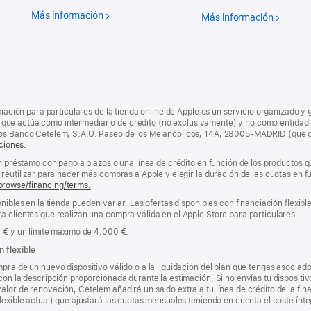
Más información
AppleCare
Más información
Entrega
gratuita
al día si
do
ciación para particulares de la tienda online de Apple es un servicio organizado y 
nda, que actúa como intermediario de crédito (no exclusivamente) y no como entidad 
los Banco Cetelem, S.A.U. Paseo de los Melancólicos, 14A, 28005-MADRID (que o
ciones.
un préstamo con pago a plazos o una línea de crédito en función de los productos 
reutilizar para hacer más compras a Apple y elegir la duración de las cuotas en fun
browse/financing/terms.
nibles en la tienda pueden variar. Las ofertas disponibles con financiación flexibl
a clientes que realizan una compra válida en el Apple Store para particulares.
0 € y un límite máximo de 4.000 €.
n flexible
pra de un nuevo dispositivo válido o a la liquidación del plan que tengas asociado
con la descripción proporcionada durante la estimación. Si no envías tu dispositi
lor de renovación, Cetelem añadirá un saldo extra a tu línea de crédito de la fin
lexible actual) que ajustará las cuotas mensuales teniendo en cuenta el coste ínteg