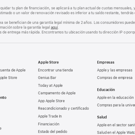
 liquidar tu plan de financiación, se aplicará a tu plan actual de cuotas mensuales
estimado o un valor de renovación revisado es inferior a tu saldo restante, tendr
a se benefician de una garantía legal mínima de 2 años. Los consumidores pueden
rmación sobre la garantía legal
aquí
.
 de entrega más rápida. Encontramos tu ubicación usando tu dirección IP o porque
Apple Store
Empresas
cuenta de Apple
Encontrar una tienda
Apple y las empresas
pple Store
Genius Bar
Compras de empresa
Today at Apple
Educación
Campamento de Apple
ento
Apple en la educación
App Apple Store
Compras para la unive
Reacondicionado y certificado
Apple Trade In
Salud
Financiación
Apple en el sector sani
e
Estado del pedido
Salud en el Apple Wat