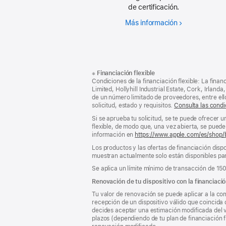
de certificación.
Más información
Por
qué
un
producto
reacondiciona
Nota
Notas
※
Financiación flexible
al
a
Condiciones de la financiación flexible: La finan
pie
pie
Limited, Hollyhill Industrial Estate, Cork, Irla
de un número limitado de proveedores, entre el
de
solicitud, estado y requisitos.
Consulta las condi
página
Si se aprueba tu solicitud, se te puede ofrecer 
flexible, de modo que, una vez abierta, se puede 
información en
https://www.apple.com/es/shop/
Los productos y las ofertas de financiación dispo
muestran actualmente solo están disponibles par
Se aplica un límite mínimo de transacción de 15
Renovación de tu dispositivo con la financiació
Tu valor de renovación se puede aplicar a la com
recepción de un dispositivo válido que coincida 
decides aceptar una estimación modificada del va
plazos (dependiendo de tu plan de financiación f