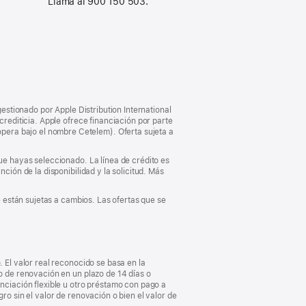
Llama al 900 150 503.
guiente
gestionado por Apple Distribution International
crediticia. Apple ofrece financiación por parte
pera bajo el nombre Cetelem). Oferta sujeta a
que hayas seleccionado. La línea de crédito es
ción de la disponibilidad y la solicitud. Más
e están sujetas a cambios. Las ofertas que se
. El valor real reconocido se basa en la
vo de renovación en un plazo de 14 días o
anciación flexible u otro préstamo con pago a
ro sin el valor de renovación o bien el valor de