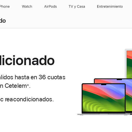
iPhone
Watch
AirPods
TV y Casa
Entretenimiento
ado
icionado
válidos hasta en 36 cuotas
n Cetelem
Nota
.
※
a
ac reacondicionados.
pie
de
página