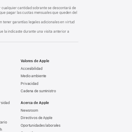
, y cualquier cantidad sobrante se descontará de
ás que pagar las cuotas mensuales que queden del
 tener garantías legales adicionales en virtud
 la indicaste durante una visita anterior a
Valores de Apple
Accesibilidad
Medio ambiente
Privacidad
Cadena de suministro
rsidad
Acerca de Apple
Newsroom
Directivos de Apple
tario
Oportunidades laborales
ch