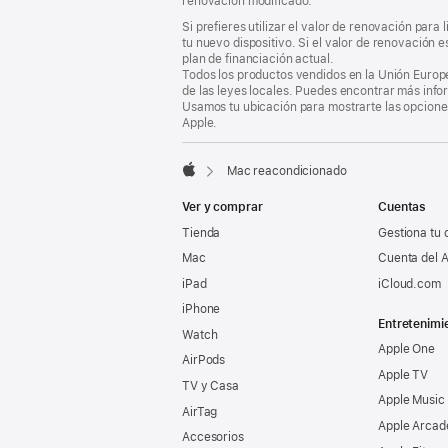
renovación modificado.
Si prefieres utilizar el valor de renovación para
tu nuevo dispositivo. Si el valor de renovación 
plan de financiación actual.
Todos los productos vendidos en la Unión Europe
de las leyes locales. Puedes encontrar más info
Usamos tu ubicación para mostrarte las opciones
Apple.
Mac reacondicionado
Apple
Ver y comprar
Cuentas
Tienda
Gestiona tu 
Mac
Cuenta del A
iPad
iCloud.com
iPhone
Entretenimi
Watch
Apple One
AirPods
Apple TV
TV y Casa
Apple Music
AirTag
Apple Arcad
Accesorios