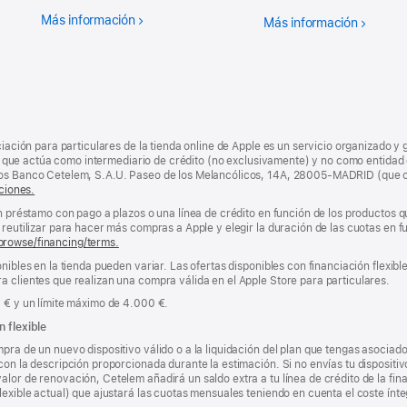
Más información
AppleCare
Más información
Entrega
gratuita
al día si
do
ciación para particulares de la tienda online de Apple es un servicio organizado y 
nda, que actúa como intermediario de crédito (no exclusivamente) y no como entidad 
los Banco Cetelem, S.A.U. Paseo de los Melancólicos, 14A, 28005-MADRID (que o
ciones.
un préstamo con pago a plazos o una línea de crédito en función de los productos 
reutilizar para hacer más compras a Apple y elegir la duración de las cuotas en fun
browse/financing/terms.
nibles en la tienda pueden variar. Las ofertas disponibles con financiación flexibl
a clientes que realizan una compra válida en el Apple Store para particulares.
0 € y un límite máximo de 4.000 €.
n flexible
pra de un nuevo dispositivo válido o a la liquidación del plan que tengas asociado
con la descripción proporcionada durante la estimación. Si no envías tu dispositi
lor de renovación, Cetelem añadirá un saldo extra a tu línea de crédito de la fin
lexible actual) que ajustará las cuotas mensuales teniendo en cuenta el coste ínteg