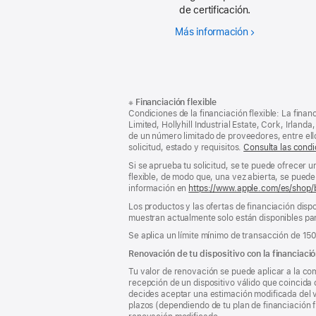
de certificación.
Más información
Por
qué
un
producto
reacondiciona
Nota
Notas
※
Financiación flexible
al
a
Condiciones de la financiación flexible: La finan
pie
pie
Limited, Hollyhill Industrial Estate, Cork, Irla
de un número limitado de proveedores, entre el
de
solicitud, estado y requisitos.
Consulta las condi
página
Si se aprueba tu solicitud, se te puede ofrecer 
flexible, de modo que, una vez abierta, se puede 
información en
https://www.apple.com/es/shop/
Los productos y las ofertas de financiación dispo
muestran actualmente solo están disponibles par
Se aplica un límite mínimo de transacción de 15
Renovación de tu dispositivo con la financiació
Tu valor de renovación se puede aplicar a la com
recepción de un dispositivo válido que coincida 
decides aceptar una estimación modificada del va
plazos (dependiendo de tu plan de financiación f