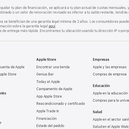
 liquidar tu plan de financiación, se aplicará a tu plan actual de cuotas mensuales
estimado o un valor de renovación revisado es inferior a tu saldo restante, tendr
a se benefician de una garantía legal mínima de 2 años. Los consumidores pueden
rmación sobre la garantía legal
aquí
.
 de entrega más rápida. Encontramos tu ubicación usando tu dirección IP o porque
Apple Store
Empresas
cuenta de Apple
Encontrar una tienda
Apple y las empresas
pple Store
Genius Bar
Compras de empresa
Today at Apple
Educación
Campamento de Apple
ento
Apple en la educación
App Apple Store
Compras para la unive
Reacondicionado y certificado
Apple Trade In
Salud
Financiación
Apple en el sector sani
e
Estado del pedido
Salud en el Apple Wat