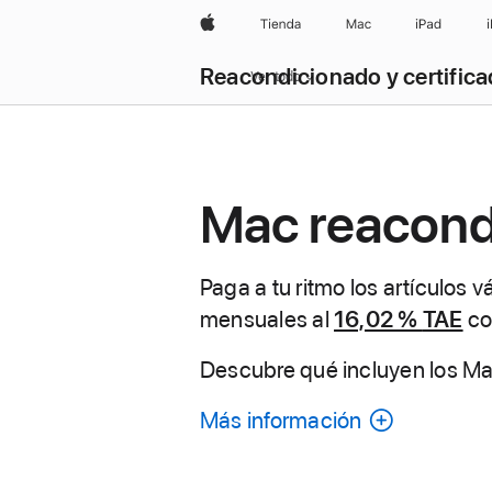
Apple
Tienda
Mac
iPad
Reacondicionado y certific
Ver todo
Mac reacond
Paga a tu ritmo los artículos 
mensuales al
16,02 %
TAE
co
Descubre qué incluyen los M
Más información
sobre
cada
Mac