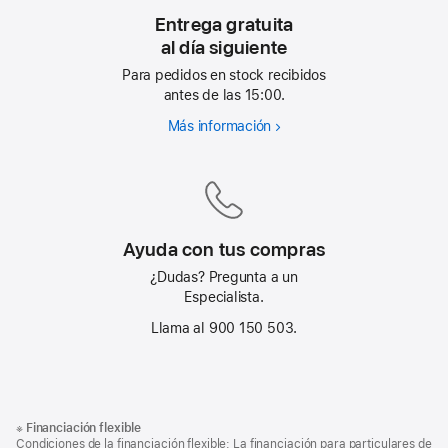
Entrega gratuita
al día siguiente
Para pedidos en stock recibidos
antes de las 15:00.
Más información
Entrega
gratuita
al día siguiente
Ayuda con tus compras
¿Dudas? Pregunta a un
Especialista.
Llama al 900 150 503.
Nota
Notas
※
Financiación flexible
al
a
Condiciones de la financiación flexible: La financiación para particulares de