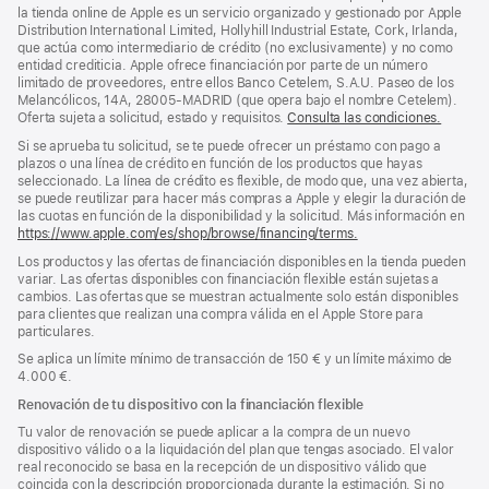
pie
pie
la tienda online de Apple es un servicio organizado y gestionado por Apple
Distribution International Limited, Hollyhill Industrial Estate, Cork, Irlanda,
de
que actúa como intermediario de crédito (no exclusivamente) y no como
página
entidad crediticia. Apple ofrece financiación por parte de un número
limitado de proveedores, entre ellos Banco Cetelem, S.A.U. Paseo de los
Melancólicos, 14A, 28005-MADRID (que opera bajo el nombre Cetelem).
Oferta sujeta a solicitud, estado y requisitos.
Consulta las condiciones.
Si se aprueba tu solicitud, se te puede ofrecer un préstamo con pago a
plazos o una línea de crédito en función de los productos que hayas
seleccionado. La línea de crédito es flexible, de modo que, una vez abierta,
se puede reutilizar para hacer más compras a Apple y elegir la duración de
las cuotas en función de la disponibilidad y la solicitud. Más información en
https://www.apple.com/es/shop/browse/financing/terms.
Los productos y las ofertas de financiación disponibles en la tienda pueden
variar. Las ofertas disponibles con financiación flexible están sujetas a
cambios. Las ofertas que se muestran actualmente solo están disponibles
para clientes que realizan una compra válida en el Apple Store para
particulares.
Se aplica un límite mínimo de transacción de 150 € y un límite máximo de
4.000 €.
Renovación de tu dispositivo con la financiación flexible
Tu valor de renovación se puede aplicar a la compra de un nuevo
dispositivo válido o a la liquidación del plan que tengas asociado. El valor
real reconocido se basa en la recepción de un dispositivo válido que
coincida con la descripción proporcionada durante la estimación. Si no