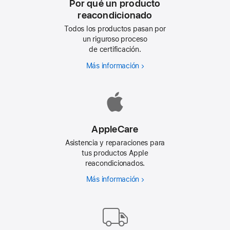
Por qué un producto
reacondicionado
Todos los productos pasan por
un riguroso proceso
de certificación.
Más información
Por
qué
un
producto
reacondicionado
AppleCare
Asistencia y reparaciones para
tus productos Apple
reacondicionados.
Más información
AppleCare