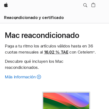
Apple
Reacondicionado y certificado
Mac reacondicionado
Paga a tu ritmo los artículos válidos hasta en 36
cuotas mensuales al
16,02 %
TAE
con Cetelem
Nota
.
※
a
Descubre qué incluyen los Mac
pie
reacondicionados.
de
página
Más información
sobre
cada
Mac
reacondicionado.