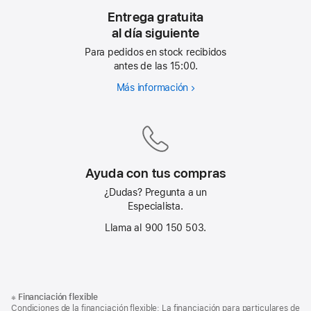
Entrega gratuita
al día siguiente
Para pedidos en stock recibidos
antes de las 15:00.
Más información
Entrega
gratuita
al día siguiente
Ayuda con tus compras
¿Dudas? Pregunta a un
Especialista.
Llama al 900 150 503.
Nota
Notas
※
Financiación flexible
al
a
Condiciones de la financiación flexible: La financiación para particulares de