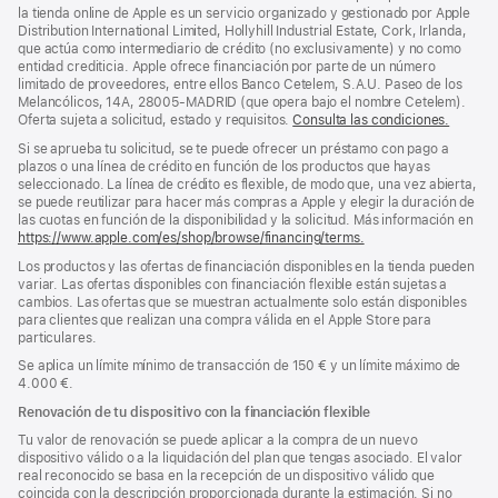
pie
pie
la tienda online de Apple es un servicio organizado y gestionado por Apple
Distribution International Limited, Hollyhill Industrial Estate, Cork, Irlanda,
de
que actúa como intermediario de crédito (no exclusivamente) y no como
página
entidad crediticia. Apple ofrece financiación por parte de un número
limitado de proveedores, entre ellos Banco Cetelem, S.A.U. Paseo de los
Melancólicos, 14A, 28005-MADRID (que opera bajo el nombre Cetelem).
Oferta sujeta a solicitud, estado y requisitos.
Consulta las condiciones.
Si se aprueba tu solicitud, se te puede ofrecer un préstamo con pago a
plazos o una línea de crédito en función de los productos que hayas
seleccionado. La línea de crédito es flexible, de modo que, una vez abierta,
se puede reutilizar para hacer más compras a Apple y elegir la duración de
las cuotas en función de la disponibilidad y la solicitud. Más información en
https://www.apple.com/es/shop/browse/financing/terms.
Los productos y las ofertas de financiación disponibles en la tienda pueden
variar. Las ofertas disponibles con financiación flexible están sujetas a
cambios. Las ofertas que se muestran actualmente solo están disponibles
para clientes que realizan una compra válida en el Apple Store para
particulares.
Se aplica un límite mínimo de transacción de 150 € y un límite máximo de
4.000 €.
Renovación de tu dispositivo con la financiación flexible
Tu valor de renovación se puede aplicar a la compra de un nuevo
dispositivo válido o a la liquidación del plan que tengas asociado. El valor
real reconocido se basa en la recepción de un dispositivo válido que
coincida con la descripción proporcionada durante la estimación. Si no