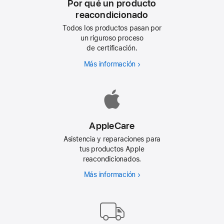
Por qué un producto
reacondicionado
Todos los productos pasan por
un riguroso proceso
de certificación.
Más información
Por
qué
un
producto
reacondicionado
AppleCare
Asistencia y reparaciones para
tus productos Apple
reacondicionados.
Más información
AppleCare