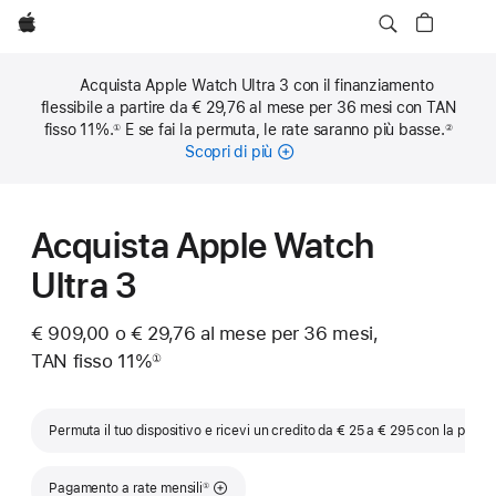
Apple
Acquista Apple Watch Ultra 3 con il finanziamento
flessibile a partire da € 29,76 al mese per 36 mesi con TAN
fisso 11%.
E se fai la permuta, le rate saranno più basse.
①
②
Nota
Nota
Scopri di più
sulle
rate
mensili
Acquista Apple Watch
Ultra 3
€ 909,00
o € 29,76 al mese per 36 mesi,
TAN fisso 11%
①
Nota
Permuta il tuo dispositivo e ricevi un credito da € 25 a € 295 con la permu
Nota
Pagamento a rate mensili
①