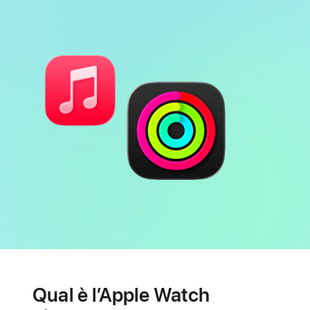
Batteria
Funzioni
per
Qual è l’Apple Watch
la
salute