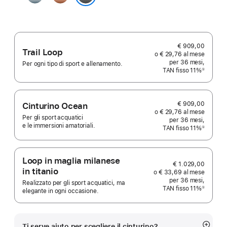
chiaro
Nero
€ 909,00
Trail Loop
o € 29,76 al mese
per 36 mesi,
Per ogni tipo di sport e allenamento.
TAN fisso 11%
①
Nota
€ 909,00
Cinturino Ocean
o € 29,76 al mese
Per gli sport acquatici
per 36 mesi,
e le immersioni amatoriali.
TAN fisso 11%
①
Nota
Loop in maglia milanese
€ 1.029,00
in titanio
o € 33,69 al mese
per 36 mesi,
Realizzato per gli sport acquatici, ma
TAN fisso 11%
①
elegante in ogni occasione.
Nota
Ti serve aiuto per scegliere il cinturino?