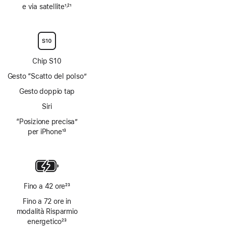
e via satellite
1
21
,
Nota
Nota
Chip S10
Gesto “Scatto del polso”
Gesto doppio tap
Siri
“Posizione precisa”
per iPhone
13
Nota
Fino a 42 ore
23
Nota
Fino a 72 ore in
modalità Risparmio
energetico
23