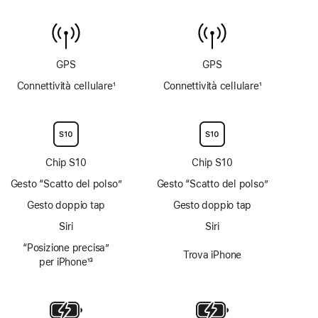
disponibile
dell’acqua
non
disponibile
GPS
GPS
Connettività cellulare
1
Connettività cellulare
1
Nota
Nota
Chip S10
Chip S10
Gesto “Scatto del polso”
Gesto “Scatto del polso”
Gesto doppio tap
Gesto doppio tap
Siri
Siri
“Posizione precisa”
Trova iPhone
per iPhone
13
Nota