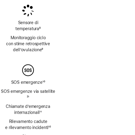
Sensore di
temperatura
8
Nota
Monitoraggio ciclo
con stime retrospettive
dell’ovulazione
9
Nota
SOS emergenze
10
Nota
SOS emergenze via satellite
Nota
21
Chiamate d’emergenza
internazionali
11
Nota
Rilevamento cadute
e rilevamento incidenti
10
Nota