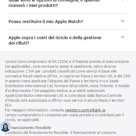
Quali sono le opzioni di consegna, e quando
riceverò i miei prodotti?
Posso restituire il mio Apple Watch?
Apple copre i costi del riciclo e della gestione
dei rifiuti?
Piè
Note
I prezzi sono comprensivi di IVA (22%) e d’imposta premio di assicurazione
a
di
(se applicabile), sono escluse le spese di spedizione, salvo diversa
piè
pagina
indicazione. L’IVA per i prodotti classificati come servizi in base alle
di
normative fiscali relative all’IVA, in vigore nei Paesi o territori UE, è del 23%
pagina
in quanto viene applicata l’aliquota del Paese o territorio in cui Apple
Distribution International Ltd. fornisce tali prodotti, ossia l’Irlanda. Il modulo
d’ordine mostra l’IVA pagabile relativa ai prodotti selezionati.
Apple Distribution International Ltd. è controllata dalla Banca Centrale
d’Irlanda ed è autorizzata a offrire i suoi servizi in alcuni Paesi o territori
EEA.
Per maggiori informazioni, consulta
registers.centralbank.ie
.
I prezzi comprendono il compenso per copia privata e il contributo per il
riciclo, se applicabili.
Nota
①
Finanziamento flessibile
Condizioni del finanziamento flessibile: il finanziamento al consumo