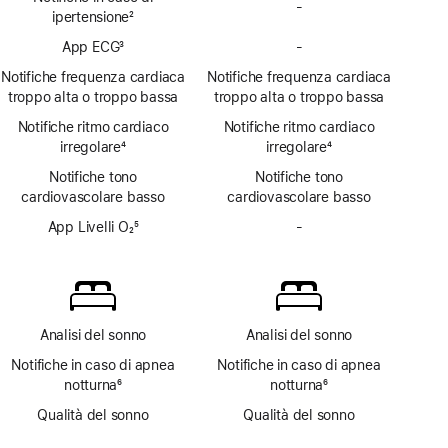
-
Notifiche
ipertensione
2
ipertensione
Nota
App ECG
3
-
non
App
Nota
disponibili
ECG
Notifiche frequenza cardiaca
Notifiche frequenza cardiaca
non
troppo alta o troppo bassa
troppo alta o troppo bassa
disponibile
Notifiche ritmo cardiaco
Notifiche ritmo cardiaco
irregolare
4
irregolare
4
Nota
Nota
Notifiche tono
Notifiche tono
cardiovascolare basso
cardiovascolare basso
App Livelli O₂
5
-
App
Nota
Livelli O₂
non
disponibile
Analisi del sonno
Analisi del sonno
Notifiche in caso di apnea
Notifiche in caso di apnea
notturna
6
notturna
6
Nota
Nota
Qualità del sonno
Qualità del sonno