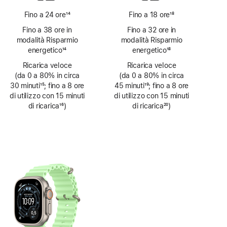
Fino a 24 ore
14
Fino a 18 ore
18
Nota
Nota
Fino a 38 ore in
Fino a 32 ore in
modalità Risparmio
modalità Risparmio
energetico
14
energetico
18
Nota
Nota
Ricarica veloce
Ricarica veloce
(da 0 a 80% in circa
(da 0 a 80% in circa
30 minuti
15
; fino a 8 ore
45 minuti
19
; fino a 8 ore
Nota
di utilizzo con 15 minuti
Nota
di utilizzo con 15 minuti
di ricarica
16
)
di ricarica
20
)
Nota
Nota