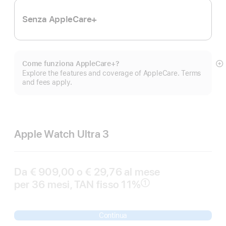
Senza AppleCare+
Come funziona AppleCare+?
M
Explore the features and coverage of AppleCare. Terms
di
and fees apply.
pi
Apple Watch Ultra 3
Da € 909,00 o € 29,76 al mese
per 36 mesi, TAN fisso 11%
①
Nota
Continua