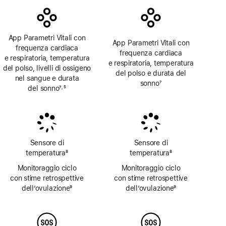
App Parametri Vitali con
App Parametri Vitali con
frequenza cardiaca
frequenza cardiaca
e respiratoria, temperatura
e respiratoria, temperatura
del polso, livelli di ossigeno
del polso e durata del
nel sangue e durata
sonno
7
del sonno
7
5
,
Nota
Nota
Nota
Sensore di
Sensore di
temperatura
8
temperatura
8
Nota
Nota
Monitoraggio ciclo
Monitoraggio ciclo
con stime retrospettive
con stime retrospettive
dell’ovulazione
9
dell’ovulazione
9
Nota
Nota