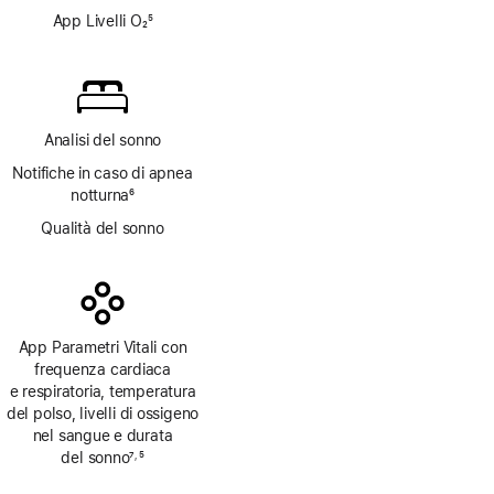
App Livelli O₂
5
Nota
Analisi del sonno
Notifiche in caso di apnea
notturna
6
Nota
Qualità del sonno
App Parametri Vitali con
frequenza cardiaca
e respiratoria, temperatura
del polso, livelli di ossigeno
nel sangue e durata
del sonno
7
5
,
Nota
Nota