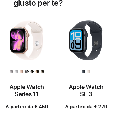
giusto per te?
cardiaca
Apple Watch
Apple Watch
Series 11
SE 3
A partire da € 459
A partire da € 279