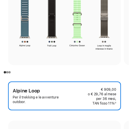
€ 909,00
Alpine Loop
o € 29,76 al mese
Per il trekking e le avventure
per 36 mesi,
outdoor.
TAN fisso 11%
①
Nota