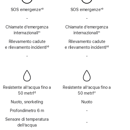
SOS emergenze
10
SOS emergenze
10
Nota
Nota
-
SOS
-
SOS
emergenze
emergenze
Chiamate d’emergenza
Chiamate d’emergenza
via
via
internazionali
11
internazionali
11
satellite
satellite
Nota
Nota
Rilevamento cadute
non
Rilevamento cadute
non
e rilevamento incidenti
disponibile
10
e rilevamento incidenti
disponibile
10
Nota
Nota
-
Sirena
-
Sirena
non
non
disponibile
disponibile
Resistente all’acqua fino a
Resistente all’acqua fino a
50 metri
12
50 metri
17
Nota
Nota
Nuoto, snorkeling
Nuoto
Profondimetro 6 m
-
Profondimetro
fino
Sensore di temperatura
-
a 6 m
Sensore
dell’acqua
non
di temperatura