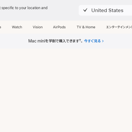
 specific to your location and
United States
概要
仕様
e
Watch
Vision
AirPods
TV & Home
エンターテインメン
Mac miniを学割で購入できます
†
。
今すぐ見る