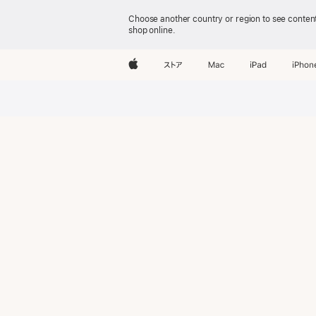
Choose another country or region to see content
shop online.
Mac mini
Apple
ストア
Mac
iPad
iPhon