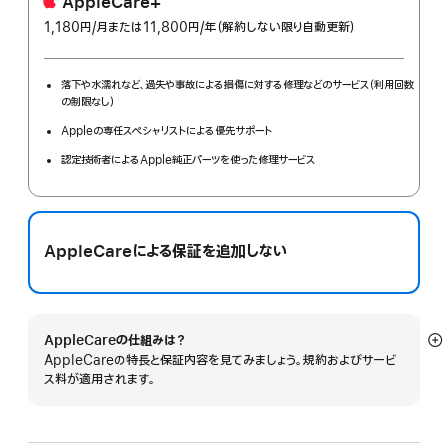
AppleCare+
1,180円
/月
per
または11,800円
/年
年
（解約しない限り自動更新）
month
額
落下や水濡れなど、過失や事故による損傷に対する修理などのサービス（利用回数
の制限なし）
Appleの専任スペシャリストによる優先サポート
認定技術者によるApple純正パーツを使った修理サービス
AppleCareによる保証を追加しない
AppleCareの仕組みは？
詳
AppleCareの特長と保証内容を見てみましょう。規約およびサービ
細
ス料が適用されます。
を
表
示