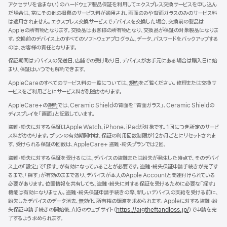
アクセサリを含まない）のハードウェア製品保証を利用してエクスプレス交換サービスを申し込ん
ン
だ場合は、常にその他の損傷のサービス料が適用され、画面のみや背面ガラスのみのサービス料
ド
は適用されません。エクスプレス交換サービスでデバイスを交換した場合、交換前の製品は
ウ
Appleの所有物となります。交換品はお客様の所有物となり、交換品が保証の対象製品になりま
で
す。交換前のデバイス上のすべてのソフトウェアプログラム、データ、パスワードをバックアップする
開
のは、お客様の責任となります。
き
ま
保証期間はデバイスの発送日、店舗での受け取り日、デバイスがお手元にある場合は購入日に始
す）
まり、保証はいつでも解約できます。
AppleCareのすべてのサービス料の一覧については、
規約
（新
をご覧ください。修理または交換サ
ービスをご利用ごとにサービス料が別途かかります。
規
ウ
AppleCare+の
規約
（新
では、Ceramic Shieldの背面を「背面ガラス」、Ceramic Shieldの
イ
ディスプレイを「画面」と記載しています。
規
ン
ウ
ド
盗難・紛失に対する保証はApple Watch、iPhone、iPadが対象です。1回につき所定のサービ
イ
ウ
ス料がかかります。プランの有効期間中は、保証の利用回数制限が12か月ごとにリセットされま
ン
で
す。受けられる保証の回数は、AppleCare+ 盗難・紛失プランでは2回。
ド
開
ウ
盗難・紛失に対する保証を受けるには、デバイスの盗難または紛失が発生した時点で、そのデバイ
き
で
ス上の「設定」で「探す」が有効になっていることが必要です。盗難・紛失保証申請手続きが完了す
ま
開
るまで、「探す」が有効のままであり、デバイスが本人のApple Accountと関連付けられている
す）
き
必要があります。位置情報を共有しても、盗難・紛失に対する保証を受けるために必要な「探す」
ま
機能は有効になりません。盗難・紛失保証申請手続きの際、新しいデバイスの支給を受ける前に、
す）
紛失したデバイスのデータ消去、無効化、所有権の譲渡を求められます。Appleに対する盗難・紛
失保証申請手続きの開始後、AIGのウェブサイト（
https://aigtheftandloss.jp/
）で申請を完
了するよう求められます。