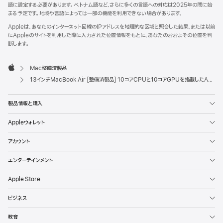
語に設定する必要があります。ベトナム語など、さらに多くの言語への対応は2025年の間に始
まる予定です。地域や言語によっては一部の機能を利用できない場合があります。
Appleは、あなたのインターネット回線のIPアドレスを地理的な区域と照合した結果、または以前
にAppleのサイトを利用した際に入力された位置情報をもとに、あなたのおおよその位置を判
断します。
Mac整備済製品
Apple
13インチMacBook Air [整備済製品] 10コアCPUと10コアGPUを搭載したApple M4チップ - ミッドナイト
製品情報と購入
Appleウォレット
アカウント
エンターテインメント
Apple Store
ビジネス
教育