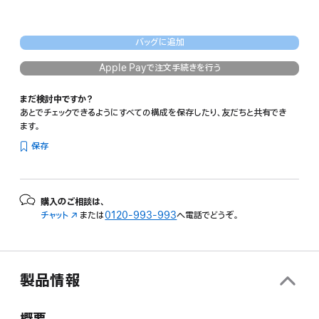
バッグに追加
Apple Payで注文手続きを行う
まだ検討中ですか？
あとでチェックできるようにすべての構成を保存したり、友だちと共有でき
ます。
保存
購入のご相談は、
チャット
（新
または
0120-993-993
へ電話でどうぞ。
規
ウ
イ
ン
製品情報
ド
ウ
で