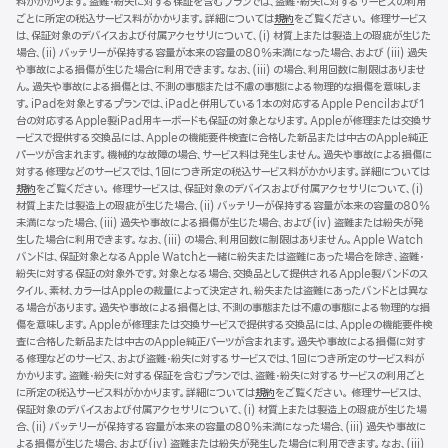
料がかかります。盗難・紛失に対する保証を含むプランでは、盗難・紛失に対するサービスの利用
ごとに所定の税込サービス料がかかります。詳細については
規約
（新
をご覧ください。 修理サービス
は、保証対象のデバイスおよび付属アクセサリについて、(i) 材質上または製造上の瑕疵が生じた
規
場合、(ii) バッテリーが保持する容量が本来の容量の80%未満になった場合、および (iii) 過失
ウ
や事故による損傷が生じた場合に利用できます。なお、(iii) の場合、利用回数に制限はありませ
イ
ん。過失や事故による損傷とは、不測の事態または不慮の事態による物理的な損傷を意味しま
ン
す。iPadを対象とするプランでは、iPadと併用している1本の対応するApple Pencilおよび1
ド
台の対応するApple製iPad用キーボードも保証の対象となります。Appleが修理または交換サ
ウ
ービスで提供する交換品には、Appleの機能要件検査に合格した新品または中古のApple純正
で
パーツが含まれます。機械的な故障の場合、サービス料は発生しません。過失や事故による損傷に
開
対する修理などのサービスでは、1回につき所定の税込サービス料がかかります。詳細については
き
規約
（新
をご覧ください。 修理サービスは、保証対象のデバイスおよび付属アクセサリについて、(i)
ま
材質上または製造上の瑕疵が生じた場合、(ii) バッテリーが保持する容量が本来の容量の80%
規
す）
未満になった場合、(iii) 過失や事故による損傷が生じた場合、および(iv) 盗難または紛失が発
ウ
生した場合に利用できます。なお、(iii) の場合、利用回数に制限はありません。Apple Watch
イ
バンドは、保証対象となるApple Watchと一緒に紛失または盗難にあった場合を除き、盗難・
ン
紛失に対する保証の対象外です。対象となる場合、交換品として提供されるApple製バンドのス
ド
タイル、素材、カラーはAppleの裁量によって決定され、紛失または盗難にあったバンドとは異な
ウ
る場合があります。過失や事故による損傷とは、不測の事態または不慮の事態による物理的な損
で
傷を意味します。Appleが修理または交換サービスで提供する交換品には、Appleの機能要件検
開
査に合格した新品または中古のApple純正パーツが含まれます。過失や事故による損傷に対す
き
る修理などのサービス、および盗難・紛失に対するサービスでは、1回につき所定のサービス料が
ま
かかります。盗難・紛失に対する保証を含むプランでは、盗難・紛失に対するサービスの利用ごと
す）
に所定の税込サービス料がかかります。詳細については
規約
（新
をご覧ください。 修理サービスは、
保証対象のデバイスおよび付属アクセサリについて、(i) 材質上または製造上の瑕疵が生じた場
規
合、(ii) バッテリーが保持する容量が本来の容量の80%未満になった場合、(iii) 過失や事故に
ウ
よる損傷が生じた場合、および(iv) 盗難または紛失が発生した場合に利用できます。なお、(iii)
イ