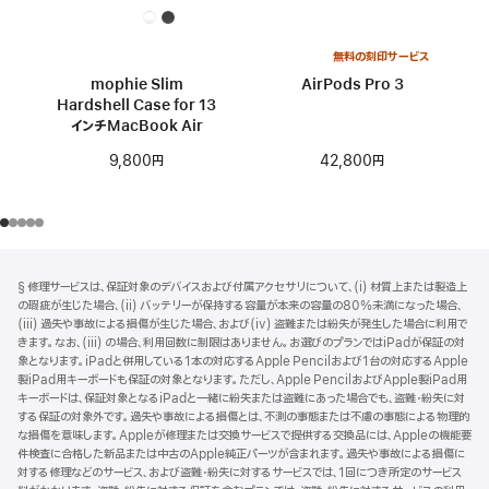
無料の刻印サービス
mophie Slim
AirPods Pro 3
Hardshell Case for 13
インチMacBook Air
42,800円
9,800円
フ
脚
§ 修理サービスは、保証対象のデバイスおよび付属アクセサリについて、(i) 材質上または製造上
注
ッ
の瑕疵が生じた場合、(ii) バッテリーが保持する容量が本来の容量の80%未満になった場合、
タ
(iii) 過失や事故による損傷が生じた場合、および(iv) 盗難または紛失が発生した場合に利用で
きます。なお、(iii) の場合、利用回数に制限はありません。お選びのプランではiPadが保証の対
ー
象となります。iPadと併用している1本の対応するApple Pencilおよび1台の対応するApple
製iPad用キーボードも保証の対象となります。ただし、Apple PencilおよびApple製iPad用
キーボードは、保証対象となるiPadと一緒に紛失または盗難にあった場合でも、盗難・紛失に対
する保証の対象外です。過失や事故による損傷とは、不測の事態または不慮の事態による物理的
な損傷を意味します。Appleが修理または交換サービスで提供する交換品には、Appleの機能要
件検査に合格した新品または中古のApple純正パーツが含まれます。過失や事故による損傷に
対する修理などのサービス、および盗難・紛失に対するサービスでは、1回につき所定のサービス