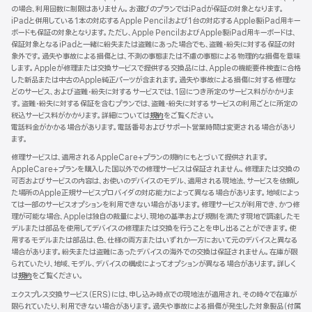
の場合、利用回数に制限はありません。お選びのプランではiPadが保証の対象となります。
ン
iPadと併用している1本の対応するApple Pencilおよび1台の対応するApple製iPad用キー
ド
ボードも保証の対象となります。ただし、Apple PencilおよびApple製iPad用キーボードは、
ウ
保証対象となるiPadと一緒に紛失または盗難にあった場合でも、盗難・紛失に対する保証の対
で
象外です。過失や事故による損傷とは、不測の事態または不慮の事態による物理的な損傷を意味
開
します。Appleが修理または交換サービスで提供する交換品には、Appleの機能要件検査に合格
き
した新品または中古のApple純正パーツが含まれます。過失や事故による損傷に対する修理な
ま
どのサービス、および盗難・紛失に対するサービスでは、1回につき所定のサービス料がかかりま
す）
す。盗難・紛失に対する保証を含むプランでは、盗難・紛失に対するサービスの利用ごとに所定の
税込サービス料がかかります。詳細については
規約
（新
をご覧ください。
電話料金がかかる場合があります。電話番号およびサポート営業時間は変更される場合があり
規
ます。
ウ
イ
修理サービスは、適用されるAppleCare+プランの規約にもとづいて提供されます。
ン
AppleCare+プランを購入した国以外での修理サービスは保証されません。修理または交換の
ド
可否およびサービスの内容は、お使いのデバイスのモデル、適用される現地法、サービスを依頼し
ウ
た場所のApple正規サービスプロバイダの対応能力によって異なる場合があります。地域によっ
で
ては一部のサービスオプションを利用できない場合があります。修理サービスが利用でき、かつ修
開
理が可能な場合、Appleは独自の裁量により、現地の基準および規制を満たす現地で調達したモ
き
デルまたは部品を使用してデバイスの修理または交換を行うことを申し出ることができます。使
ま
用するモデルまたは部品は、色、仕様の両方またはいずれか一方において元のデバイスと異なる
す）
場合があります。紛失または盗難にあったデバイスの海外での交換は保証されません。在庫が限
られていたり、地域、モデル、デバイスの構成によってオプションが異なる場合があります。詳しく
は
規約
（新
をご覧ください。
規
エクスプレス交換サービス（ERS）には、申し込み時点での現地法が適用され、その時々で在庫が
ウ
限られていたり、利用できない場合があります。過失や事故による損傷が発生した対象製品（付属
イ