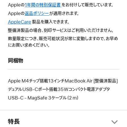
Appleの
1年間の特別保証書
こ
をお付けして販売しています。
の
Appleの
返品ポリシー
こ
が適用されます。
操
の
AppleCare
こ
製品を購入できます。
作
操
の
整備済製品の場合、刻印サービスはご利用いただけません。
に
作
操
よ
数量限定につき、販売可能状況が常に変動しますので、お早め
に
作
り
にお買い求めください。
よ
に
新
り
よ
し
新
同梱物
り
い
し
新
ウ
い
し
イ
ウ
い
Apple M4チップ搭載13インチMacBook Air [整備済製品]
ン
イ
ウ
デュアルUSB-Cポート搭載35Wコンパクト電源アダプタ
ド
ン
イ
ウ
USB-C - MagSafe 3ケーブル（2 m）
ド
ン
が
ウ
ド
開
が
ウ
き
開
が
特長
ま
き
開