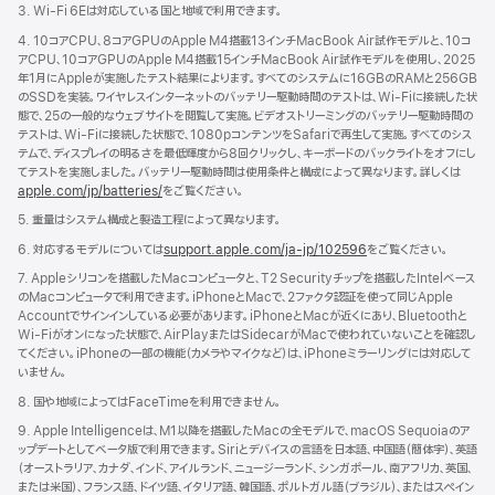
ま
3. Wi-Fi 6Eは対応している国と地域で利用できます。
す）
4. 10コアCPU、8コアGPUのApple M4搭載13インチMacBook Air試作モデルと、10コ
アCPU、10コアGPUのApple M4搭載15インチMacBook Air試作モデルを使用し、2025
年1月にAppleが実施したテスト結果によります。すべてのシステムに16GBのRAMと256GB
のSSDを実装。ワイヤレスインターネットのバッテリー駆動時間のテストは、Wi-Fiに接続した状
態で、25の一般的なウェブサイトを閲覧して実施。ビデオストリーミングのバッテリー駆動時間の
テストは、Wi-Fiに接続した状態で、1080pコンテンツをSafariで再生して実施。すべてのシス
テムで、ディスプレイの明るさを最低輝度から8回クリックし、キーボードのバックライトをオフにし
てテストを実施しました。バッテリー駆動時間は使用条件と構成によって異なります。詳しくは
apple.com/jp/batteries/
をご覧ください。
5. 重量はシステム構成と製造工程によって異なります。
6. 対応するモデルについては
support.apple.com/ja-jp/102596
をご覧ください。
7. Appleシリコンを搭載したMacコンピュータと、T2 Securityチップを搭載したIntelベース
のMacコンピュータで利用できます。iPhoneとMacで、2ファクタ認証を使って同じApple
Accountでサインインしている必要があります。iPhoneとMacが近くにあり、Bluetoothと
Wi-Fiがオンになった状態で、AirPlayまたはSidecarがMacで使われていないことを確認し
てください。iPhoneの一部の機能（カメラやマイクなど）は、iPhoneミラーリングには対応して
いません。
8. 国や地域によってはFaceTimeを利用できません。
9. Apple Intelligenceは、M1以降を搭載したMacの全モデルで、macOS Sequoiaのア
ップデートとしてベータ版で利用できます。Siriとデバイスの言語を日本語、中国語（簡体字）、英語
（オーストラリア、カナダ、インド、アイルランド、ニュージーランド、シンガポール、南アフリカ、英国、
または米国）、フランス語、ドイツ語、イタリア語、韓国語、ポルトガル語（ブラジル）、またはスペイン