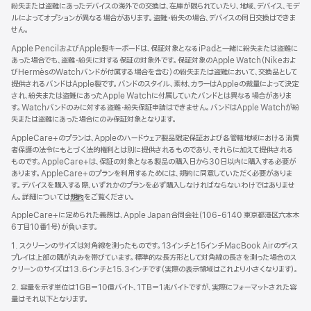
紛失または盗難にあったデバイスの海外での交換は、在庫が限られていたり、地域、デバイス、モデ
ルによってオプションが異なる場合があります。盗難・紛失の場合、デバイスの同日交換はできま
せん。
Apple PencilおよびApple製キーボードは、保証対象となるiPadと一緒に紛失または盗難に
あった場合でも、盗難・紛失に対する保証の対象外です。保証対象のApple Watch（Nikeおよ
びHermèsのWatchバンドが付属する場合を含む）の紛失または盗難において、交換品として
提供されるバンドはApple製です。バンドのスタイル、素材、カラーはAppleの裁量によって決定
され、紛失または盗難にあったApple Watchに付属していたバンドとは異なる場合がありま
す。Watchバンドのみに対する盗難・紛失保証申請はできません。バンドはApple Watchが紛
失または盗難にあった場合にのみ保証対象となります。
AppleCare+のプランは、Appleのハードウェア製品限定保証および各管轄地域における消費
者保護の法令にもとづく法的権利とは別に提供されるものであり、それらに加えて提供される
ものです。AppleCare+は、保証の対象となる製品の購入日から30日以内に購入する必要が
あります。AppleCare+のプランを利用するためには、規約に同意していただく必要がありま
す。デバイスを購入する際、いずれかのプランを必ず購入しなければならないわけではありませ
ん。詳細については
規約
（新
をご覧ください。
規
AppleCare+に定められた義務は、Apple Japan合同会社（106-6140 東京都港区六本木
ウ
6丁目10番1号）が負いま す 。
イ
ン
1. スクリーンのサイズは対角線を測ったものです。13インチと15インチMacBook Airのディス
ド
プレイは上部の隅が丸みを帯びています。標準的な長方形として対角線の長さを測った場合のス
ウ
クリーンのサイズは13.6インチと15.3インチです（実際の表示領域はこれより小さくなります）。
で
2. 容量を示す単位は1GB＝10億バイト、1TB＝1兆バイトですが、実際にフォーマットされた容
開
量はそれ以下となります。
き