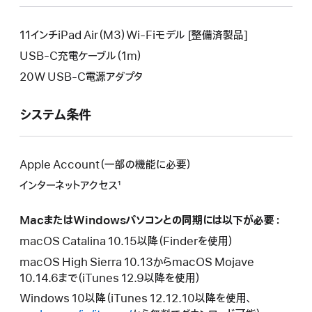
新
ウ
い
し
イ
ウ
い
11インチiPad Air（M3）Wi-Fiモデル [整備済製品]
ン
イ
ウ
USB-C充電ケーブル（1m）
ド
ン
イ
ウ
20W USB-C電源アダプタ
ド
ン
が
ウ
ド
開
が
システム条件
ウ
き
開
が
ま
き
開
す。
ま
き
Apple Account（一部の機能に必要）
す。
ま
インターネットアクセス¹
す。
MacまたはWindowsパソコンとの同期には以下が必要：
macOS Catalina 10.15以降（Finderを使用）
macOS High Sierra 10.13からmacOS Mojave
10.14.6まで（iTunes 12.9以降を使用）
Windows 10以降（iTunes 12.12.10以降を使用、