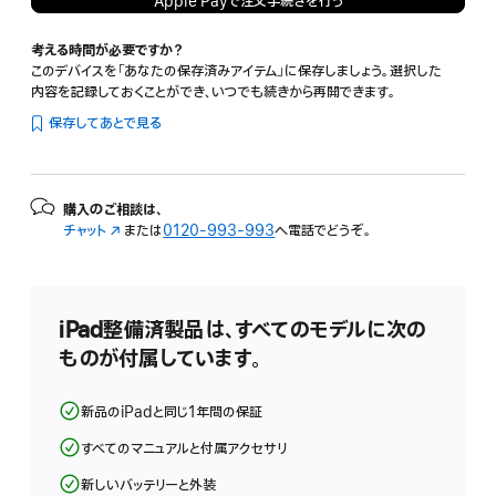
Apple Payで注文手続きを行う
考える時間が必要ですか？
このデバイスを「あなたの保存済みアイテム」に保存しましょう。選択した
内容を記録しておくことができ、いつでも続きから再開できます。
保存してあとで見る
購入のご相談は、
チャット
（新
または
0120-993-993
へ電話でどうぞ。
規
ウ
イ
ン
iPad整備済製品は、すべてのモデルに次の
ド
ものが付属しています。
ウ
で
開
新品のiPadと同じ1年間の保証
き
ま
すべてのマニュアルと付属アクセサリ
す）
新しいバッテリーと外装