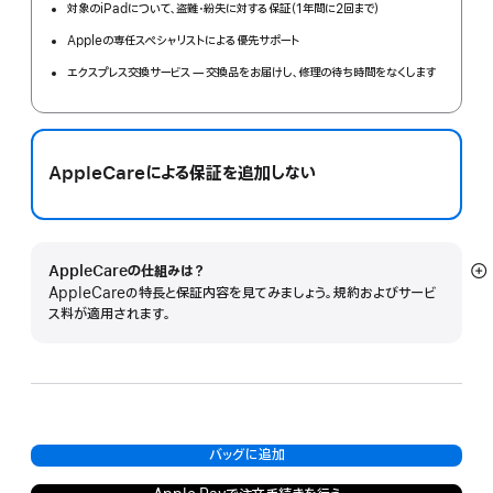
対象のiPadについて、盗難・紛失に対する保証（1年間に2回まで）
Appleの専任スペシャリストによる優先サポート
エクスプレス交換サービス — 交換品をお届けし、修理の待ち時間をなくします
AppleCareによる保証を追加しない
AppleCareの仕組みは？
詳
AppleCareの特長と保証内容を見てみましょう。規約およびサービ
細
ス料が適用されます。
を
表
示
バッグに追加