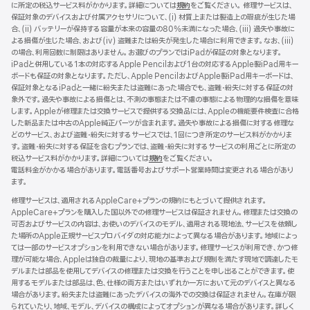
に所定の税込サービス料がかかります。詳細については
規約
（新
をご覧ください。 修理サービスは、
保証対象のデバイスおよび付属アクセサリについて、(i) 材質上または製造上の瑕疵が生じた場
規
合、(ii) バッテリーが保持する容量が本来の容量の80%未満になった場合、(iii) 過失や事故に
ウ
よる損傷が生じた場合、および(iv) 盗難または紛失が発生した場合に利用できます。なお、(iii)
イ
の場合、利用回数に制限はありません。お選びのプランではiPadが保証の対象となります。
ン
iPadと併用している1本の対応するApple Pencilおよび1台の対応するApple製iPad用キー
ド
ボードも保証の対象となります。ただし、Apple PencilおよびApple製iPad用キーボードは、
ウ
保証対象となるiPadと一緒に紛失または盗難にあった場合でも、盗難・紛失に対する保証の対
で
象外です。過失や事故による損傷とは、不測の事態または不慮の事態による物理的な損傷を意味
開
します。Appleが修理または交換サービスで提供する交換品には、Appleの機能要件検査に合格
き
した新品または中古のApple純正パーツが含まれます。過失や事故による損傷に対する修理な
ま
どのサービス、および盗難・紛失に対するサービスでは、1回につき所定のサービス料がかかりま
す）
す。盗難・紛失に対する保証を含むプランでは、盗難・紛失に対するサービスの利用ごとに所定の
税込サービス料がかかります。詳細については
規約
（新
をご覧ください。
電話料金がかかる場合があります。電話番号およびサポート営業時間は変更される場合があり
規
ます。
ウ
イ
修理サービスは、適用されるAppleCare+プランの規約にもとづいて提供されます。
ン
AppleCare+プランを購入した国以外での修理サービスは保証されません。修理または交換の
ド
可否およびサービスの内容は、お使いのデバイスのモデル、適用される現地法、サービスを依頼し
ウ
た場所のApple正規サービスプロバイダの対応能力によって異なる場合があります。地域によっ
で
ては一部のサービスオプションを利用できない場合があります。修理サービスが利用でき、かつ修
開
理が可能な場合、Appleは独自の裁量により、現地の基準および規制を満たす現地で調達したモ
き
デルまたは部品を使用してデバイスの修理または交換を行うことを申し出ることができます。使
ま
用するモデルまたは部品は、色、仕様の両方またはいずれか一方において元のデバイスと異なる
す）
場合があります。紛失または盗難にあったデバイスの海外での交換は保証されません。在庫が限
られていたり、地域、モデル、デバイスの構成によってオプションが異なる場合があります。詳しく