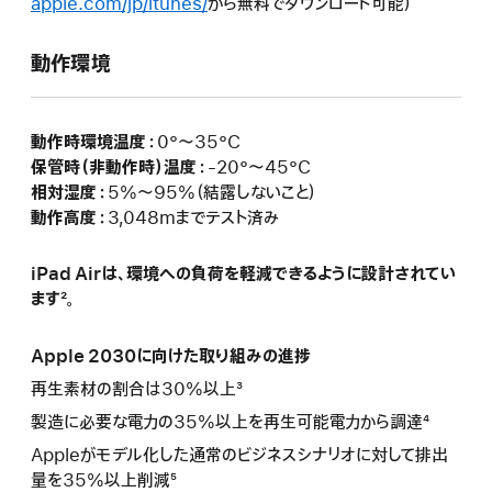
apple.com/jp/itunes/
から無料でダウンロード可能）
動作環境
動作時環境温度：
0°〜35°C
保管時（非動作時）温度：
-20°〜45°C
相対湿度：
5%〜95%（結露しないこと）
動作高度：
3,048mまでテスト済み
iPad Airは、環境への負荷を軽減できるように設計されてい
ます²。
Apple 2030に向けた取り組みの進捗
再生素材の割合は30%以上³
製造に必要な電力の35%以上を再生可能電力から調達⁴
Appleがモデル化した通常のビジネスシナリオに対して排出
量を35%以上削減⁵