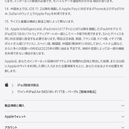
ります。インターネット接続が必要です。モバイルデータ通信料がかかる場合があります。
14. 中国本土では、iOS 11.2以降を搭載したApple Payに対応するiPhoneおよびiPadでの
み、Safariのウェブ上でApple Payを利用できます。
15. サイズと重量は構成と製造工程によって異なります。
16. Apple Intelligenceは、iPad mini（A17 Pro）とM1以降を搭載したiPadのモデルで、
iPadOS 18のソフトウェアアップデートの一部としてベータ版で利用できます。Siriとデバイスを
同じ対応言語に設定する必要があります。現在は日本語、英語、フランス語、ドイツ語、イタリア語、
ポルトガル語（ブラジル）、スペイン語、韓国語、中国語（簡体字）に対応しており、ベトナム語など、
さらに多くの言語への対応は2025年の間に始まる予定です。地域や言語によっては一部の機能
を利用できない場合があります。
Appleは、あなたのインターネット回線のIPアドレスを地理的な区域と照合した結果、または以前
にAppleのサイトを利用した際に入力された位置情報をもとに、あなたのおおよその位置を判
断します。
iPad整備済製品
Apple
11インチiPad Air（M3）Wi-Fi 1TB - パープル [整備済製品]
製品情報と購入
Appleウォレット
アカウント