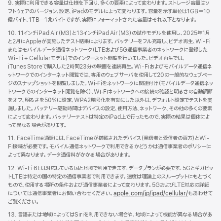
9. 実際に利用できる容量は仕様を下回り、多くの要素によって変わります。ストレージ容量はソ
フトウェアのバージョン、設定、iPadのモデルによって変わります。容量を示す単位は1GB＝10
億バイト、1TB＝1兆バイトですが、実際にフォーマットされた容量はそれ以下となります。
10. 11インチiPad Air（M3）と13インチiPad Air（M3）の試作モデルを使用し、2025年1月
と2月にAppleが実施したテスト結果によります。バッテリーをフル充電し、ビデオ再生、Wi-Fi
またはモバイルデータ通信ネットワーク（LTEおよび5G通信事業者のネットワークに登録した
Wi-Fi + Cellularモデル）でのインターネット閲覧を行いました。ビデオ再生では、
iTunes Storeで購入した2時間23分の映画を連続再生。Wi-Fiおよびモバイルデータ通信ネ
ットワークでのインターネット閲覧では、専用のウェブサーバを使用して20の一般的なウェブペー
ジのスナップショットを閲覧しました。Wi‑Fiをネットワークに関連付け（モバイルデータ通信ネッ
トワークでのインターネット閲覧を除く）、Wi‑Fiネットワークへの接続の確認と明るさの自動調節
をオフ、明るさを50％に設定、WPA2暗号化を有効にした以外は、デフォルト設定でテストを実
施しました。バッテリー駆動時間はデバイスの設定、使用方法、ネットワーク、その他の多くの要素
によって変わります。バッテリーテストは特定のiPad上で行ったもので、実際の結果は個体によ
って異なる場合があります。
11. FaceTime通話には、FaceTimeが搭載されたデバイス（発信者と受信者の両方）とWi-
Fi接続が必要です。モバイル通信ネットワークで利用できるかどうかは通信事業者のポリシーに
よって異なります。データ通信料がかかる場合があります。
12. Wi-Fi 6Eは対応している国と地域で利用できます。データプランが必要です。5Gとギガビッ
トLTEは特定の国の特定の通信事業者で利用できます。速度は理論上のスループットにもとづく
もので、使用する場所の条件および通信事業者によって変わります。5GおよびLTE対応の詳細
については通信事業者にお問い合わせください。
apple.com/jp/ipad/cellular/
もあわせて
ご覧ください。
13. 言語または地域によってはSiriを利用できない場合や、地域によって機能が異なる場合があ