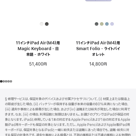
11インチiPad Air（M4）用
11インチiPad Air（M4）用
Magic Keyboard - 日
Smart Folio - ライトバイ
本語 - ホワイト
オレット
51,400円
14,800円
フ
脚
§ 修理サービスは、保証対象のデバイスおよび付属アクセサリについて、(i) 材質上または製造上
注
ッ
の瑕疵が生じた場合、(ii) バッテリーが保持する容量が本来の容量の80%未満になった場合、
タ
(iii) 過失や事故による損傷が生じた場合、および(iv) 盗難または紛失が発生した場合に利用で
きます。なお、(iii) の場合、利用回数に制限はありません。お選びのプランではiPadが保証の対
ー
象となります。iPadと併用している1本の対応するApple Pencilおよび1台の対応するApple
製iPad用キーボードも保証の対象となります。ただし、Apple PencilおよびApple製iPad用
キーボードは、保証対象となるiPadと一緒に紛失または盗難にあった場合でも、盗難・紛失に対
する保証の対象外です。過失や事故による損傷とは、不測の事態または不慮の事態による物理的