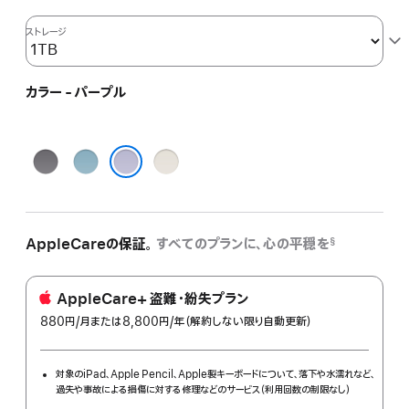
ストレージ
カラー - パープル
ス
ブ
ス
ペ
ル
タ
パープル
ー
ー
ー
ス
ラ
グ
イ
AppleCareの保証。
すべてのプランに、心の平穏を
§
レ
ト
イ
AppleCare+ 盗難・紛失プラン
880円
/月
per
または8,800円
/年
年
（解約しない限り自動更新）
month
額
対象のiPad、Apple Pencil、Apple製キーボードについて、落下や水濡れなど、
過失や事故による損傷に対する修理などのサービス（利用回数の制限なし）