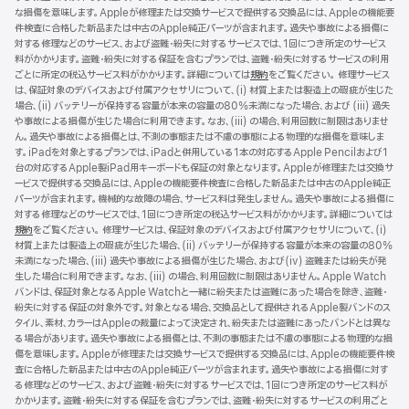
な損傷を意味します。Appleが修理または交換サービスで提供する交換品には、Appleの機能要
件検査に合格した新品または中古のApple純正パーツが含まれます。過失や事故による損傷に
対する修理などのサービス、および盗難・紛失に対するサービスでは、1回につき所定のサービス
料がかかります。盗難・紛失に対する保証を含むプランでは、盗難・紛失に対するサービスの利用
ごとに所定の税込サービス料がかかります。詳細については
規約
（新
をご覧ください。 修理サービス
は、保証対象のデバイスおよび付属アクセサリについて、(i) 材質上または製造上の瑕疵が生じた
規
場合、(ii) バッテリーが保持する容量が本来の容量の80%未満になった場合、および (iii) 過失
ウ
や事故による損傷が生じた場合に利用できます。なお、(iii) の場合、利用回数に制限はありませ
イ
ん。過失や事故による損傷とは、不測の事態または不慮の事態による物理的な損傷を意味しま
ン
す。iPadを対象とするプランでは、iPadと併用している1本の対応するApple Pencilおよび1
ド
台の対応するApple製iPad用キーボードも保証の対象となります。Appleが修理または交換サ
ウ
ービスで提供する交換品には、Appleの機能要件検査に合格した新品または中古のApple純正
で
パーツが含まれます。機械的な故障の場合、サービス料は発生しません。過失や事故による損傷に
開
対する修理などのサービスでは、1回につき所定の税込サービス料がかかります。詳細については
き
規約
（新
をご覧ください。 修理サービスは、保証対象のデバイスおよび付属アクセサリについて、(i)
ま
材質上または製造上の瑕疵が生じた場合、(ii) バッテリーが保持する容量が本来の容量の80%
規
す）
未満になった場合、(iii) 過失や事故による損傷が生じた場合、および(iv) 盗難または紛失が発
ウ
生した場合に利用できます。なお、(iii) の場合、利用回数に制限はありません。Apple Watch
イ
バンドは、保証対象となるApple Watchと一緒に紛失または盗難にあった場合を除き、盗難・
ン
紛失に対する保証の対象外です。対象となる場合、交換品として提供されるApple製バンドのス
ド
タイル、素材、カラーはAppleの裁量によって決定され、紛失または盗難にあったバンドとは異な
ウ
る場合があります。過失や事故による損傷とは、不測の事態または不慮の事態による物理的な損
で
傷を意味します。Appleが修理または交換サービスで提供する交換品には、Appleの機能要件検
開
査に合格した新品または中古のApple純正パーツが含まれます。過失や事故による損傷に対す
き
る修理などのサービス、および盗難・紛失に対するサービスでは、1回につき所定のサービス料が
ま
かかります。盗難・紛失に対する保証を含むプランでは、盗難・紛失に対するサービスの利用ごと
す）