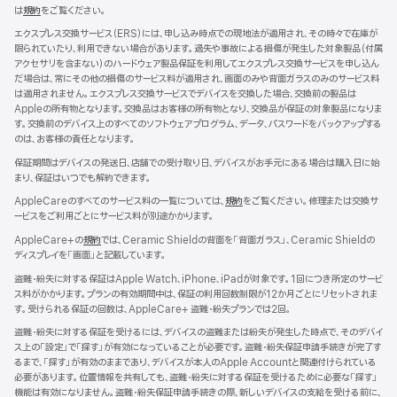
は
規約
（新
をご覧ください。
規
エクスプレス交換サービス（ERS）には、申し込み時点での現地法が適用され、その時々で在庫が
ウ
限られていたり、利用できない場合があります。過失や事故による損傷が発生した対象製品（付属
イ
アクセサリを含まない）のハードウェア製品保証を利用してエクスプレス交換サービスを申し込ん
ン
だ場合は、常にその他の損傷のサービス料が適用され、画面のみや背面ガラスのみのサービス料
ド
は適用されません。エクスプレス交換サービスでデバイスを交換した場合、交換前の製品は
ウ
Appleの所有物となります。交換品はお客様の所有物となり、交換品が保証の対象製品になりま
で
す。交換前のデバイス上のすべてのソフトウェアプログラム、データ、パスワードをバックアップする
開
のは、お客様の責任となります。
き
ま
保証期間はデバイスの発送日、店舗での受け取り日、デバイスがお手元にある場合は購入日に始
す）
まり、保証はいつでも解約できます。
AppleCareのすべてのサービス料の一覧については、
規約
（新
をご覧ください。修理または交換サ
ービスをご利用ごとにサービス料が別途かかります。
規
ウ
AppleCare+の
規約
（新
では、Ceramic Shieldの背面を「背面ガラス」、Ceramic Shieldの
イ
ディスプレイを「画面」と記載しています。
規
ン
ウ
ド
盗難・紛失に対する保証はApple Watch、iPhone、iPadが対象です。1回につき所定のサービ
イ
ウ
ス料がかかります。プランの有効期間中は、保証の利用回数制限が12か月ごとにリセットされま
ン
で
す。受けられる保証の回数は、AppleCare+ 盗難・紛失プランでは2回。
ド
開
ウ
盗難・紛失に対する保証を受けるには、デバイスの盗難または紛失が発生した時点で、そのデバイ
き
で
ス上の「設定」で「探す」が有効になっていることが必要です。盗難・紛失保証申請手続きが完了す
ま
開
るまで、「探す」が有効のままであり、デバイスが本人のApple Accountと関連付けられている
す）
き
必要があります。位置情報を共有しても、盗難・紛失に対する保証を受けるために必要な「探す」
ま
機能は有効になりません。盗難・紛失保証申請手続きの際、新しいデバイスの支給を受ける前に、