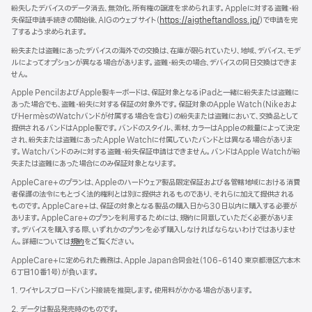
す）
紛失したデバイスのデータ消去、無効化、所有権の譲渡を求められます。Appleに対する盗難・紛
失保証申請手続きの開始後、AIGのウェブサイト（
https://aigtheftandloss.jp/
）で申請を完
了するよう求められます。
紛失または盗難にあったデバイスの海外での交換は、在庫が限られていたり、地域、デバイス、モデ
ルによってオプションが異なる場合があります。盗難・紛失の場合、デバイスの同日交換はできま
せん。
Apple PencilおよびApple製キーボードは、保証対象となるiPadと一緒に紛失または盗難に
あった場合でも、盗難・紛失に対する保証の対象外です。保証対象のApple Watch（Nikeおよ
びHermèsのWatchバンドが付属する場合を含む）の紛失または盗難において、交換品として
提供されるバンドはApple製です。バンドのスタイル、素材、カラーはAppleの裁量によって決定
され、紛失または盗難にあったApple Watchに付属していたバンドとは異なる場合がありま
す。Watchバンドのみに対する盗難・紛失保証申請はできません。バンドはApple Watchが紛
失または盗難にあった場合にのみ保証対象となります。
AppleCare+のプランは、Appleのハードウェア製品限定保証および各管轄地域における消費
者保護の法令にもとづく法的権利とは別に提供されるものであり、それらに加えて提供される
ものです。AppleCare+は、保証の対象となる製品の購入日から30日以内に購入する必要が
あります。AppleCare+のプランを利用するためには、規約に同意していただく必要がありま
す。デバイスを購入する際、いずれかのプランを必ず購入しなければならないわけではありませ
ん。詳細については
規約
（新
をご覧ください。
規
AppleCare+に定められた義務は、Apple Japan合同会社（106-6140 東京都港区六本木
ウ
6丁目10番1号）が負いま す 。
イ
ン
1. ワイヤレスブロードバンド接続を推奨します。使用料がかかる場合があります。
ド
2. データは製品発売時のものです。