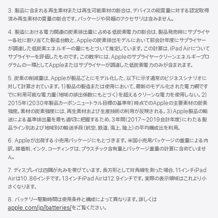
ウ
で
3. 製品に含まれる再生素材または再生可能素材の割合は、デバイスの総質量に対する認定取得
開
済み再生素材の質量の割合です。パッケージや同梱のアクセサリは含みません。
き
4. 製造における電力関連の炭素排出量に占める低炭素電力の割合は、製品発売時にサプライヤ
ま
ー各社に割り当てた製造台数と、Appleの炭素排出モデルにおいて前会計年度にサプライヤー
す）
が調達した低炭素エネルギーの量にもとづいて推定しています。この計算は、iPad Airについて
サプライヤーを評価したものです。この数字には、Appleのサプライヤークリーンエネルギープロ
グラムの一環としてAppleまたはサプライヤーが調達した低炭素電力のみが含まれます。
5. 炭素の削減量は、Appleが製品ごとにモデル化した、以下に示す通常のビジネスシナリオに
対して計算されています。1）製品の製造または使用において、最新のモデル化された電力網です
でに利用可能な電力量（地域の排出係数にもとづく）を超えるクリーンな電力を使用しない。2）
2015年（2030年製品カーボンニュートラル目標の基準年）時点でのAppleの主要素材の炭素
強度。素材の炭素強度には、再生素材および生産技術の利用が反映される。3）Apple製品の輸
送による基準排出量を最も適切に把握するため、3年間（2017〜2019会計年度）にわたる製
品ライン別および地域別の輸送手段（航空、鉄道、海上、陸上）の平均構成比を利用。
6. Appleが出荷する小売用パッケージにもとづきます。米国小売用パッケージの重量による内
訳。接着剤、インク、コーティングは、プラスチック含有量とパッケージ重量の計算に含めていませ
ん。
7. ディスプレイは四隅が丸みを帯びています。長方形として対角線を測った場合、11インチiPad
Airは10.86インチです。13インチiPad Airは12.9インチです。実際の表示領域はこれより小
さくなります。
8. バッテリー駆動時間は使用条件と構成によって異なります。詳しくは
apple.com/jp/batteries/
をご覧ください。