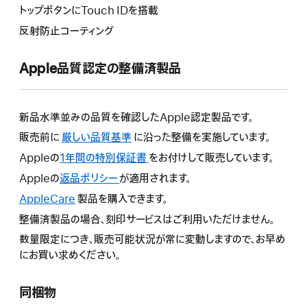
トップボタンにTouch IDを搭載
反射防止コーティング
Apple品質認定の整備済製品
新品水準並みの品質を確認したApple認定製品です。
販売前に
厳しい品質基準
に沿った整備を実施しています。
Appleの
1年間の特別保証書
こ
をお付けして販売しています。
の
Appleの
返品ポリシー
こ
が適用されます。
操
の
AppleCare
こ
製品を購入できます。
作
操
の
整備済製品の場合、刻印サービスはご利用いただけません。
に
作
操
よ
数量限定につき、販売可能状況が常に変動しますので、お早め
に
作
り
にお買い求めください。
よ
に
新
り
よ
し
新
同梱物
り
い
し