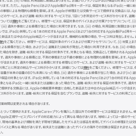
。なお、(iii) の場合、利用回数に制限はありません。お選びのプランではiPadが保証の対象となります。i
ります。ただし、Apple PencilおよびApple製iPad用キーボードは、保証対象となるiPadと
事態による物理的な損傷を意味します。Appleが修理または交換サービスで提供する交換品には、Ap
どのサービス、および盗難・紛失に対するサービスでは、1回につき所定のサービス料がかかります。盗難
については
規約
（新
をご覧ください。 修理サービスは、保証対象のデバイスおよび付属アクセサリについて、(i)
iii) 過失や事故による損傷が生じた場合に利用できます。なお、(iii) の場合、利用回数に制限は
規
は、iPadと併用している1本の対応するApple Pencilおよび1台の対応するApple製iPad用
ウ
した新品または中古のApple純正パーツが含まれます。機械的な故障の場合、サービス料は発生しません
イ
規約
（新
をご覧ください。 修理サービスは、保証対象のデバイスおよび付属アクセサリについて、(i) 材質上ま
ン
による損傷が生じた場合、および(iv) 盗難または紛失が発生した場合に利用できます。なお、(iii) の場合
規
ド
った場合を除き、盗難・紛失に対する保証の対象外です。対象となる場合、交換品として提供されるApple
ウ
ウ
す。過失や事故による損傷とは、不測の事態または不慮の事態による物理的な損傷を意味します。Apple
イ
で
ツが含まれます。過失や事故による損傷に対する修理などのサービス、および盗難・紛失に対するサービス
ン
開
利用ごとに所定の税込サービス料がかかります。詳細については
ド
き
規約
（新
をご覧ください。 修理サービスは、
容量が本来の容量の80%未満になった場合、(iii) 過失や事故による損傷が生じた場合、および(iv) 盗
ウ
ま
規
証の対象となります。iPadと併用している1本の対応するApple Pencilおよび1台の対応するApp
で
す）
ウ
ドは、保証対象となるiPadと一緒に紛失または盗難にあった場合でも、盗難・紛失に対する保証の対象外です
開
イ
で提供する交換品には、Appleの機能要件検査に合格した新品または中古のApple純正パーツが含ま
き
ン
ビス料がかかります。盗難・紛失に対する保証を含むプランでは、盗難・紛失に対するサービスの利用ごと
ま
ド
す）
ウ
営業時間は変更される場合があります。
で
開
にもとづいて提供されます。AppleCare+プランを購入した国以外での修理サービスは保証されません
き
Apple正規サービスプロバイダの対応能力によって異なる場合があります。地域によっては一部のサー
ま
より、現地の基準および規制を満たす現地で調達したモデルまたは部品を使用してデバイスの修理または交
す）
バイスと異なる場合があります。紛失または盗難にあったデバイスの海外での交換は保証されません。在
い。