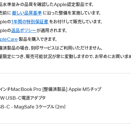
品水準並みの品質を確認したApple認定製品です。
売前に
厳しい品質基準
に沿った整備を実施しています。
pleの
1年間の特別保証書
こ
をお付けして販売しています。
の
pleの
返品ポリシー
こ
が適用されます。
操
の
pleCare
こ
製品を購入できます。
作
操
の
備済製品の場合、刻印サービスはご利用いただけません。
に
作
操
よ
量限定につき、販売可能状況が常に変動しますので、お早めにお買い求
に
作
り
よ
に
新
り
よ
し
新
り
い
し
新
ウ
インチMacBook Pro [整備済製品] Apple M5チップ
い
し
イ
ウ
0W USB-C電源アダプタ
い
ン
イ
ウ
B-C - MagSafe 3ケーブル（2m）
ド
ン
イ
ウ
ド
ン
が
ウ
ド
開