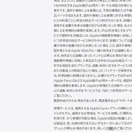
場合、および(iv) 盗難または紛失が発生した場合に利用できます
タ
1台の対応するApple製iPad用キーボードも保証の対象とな
象外です。過失や事故による損傷とは、不測の事態または不慮の
ー
正パーツが含まれます。過失や事故による損傷に対する修理な
ビスの利用ごとに所定の税込サービス料がかかります。詳細
保持する容量が本来の容量の80%未満になった場合、および (
態による物理的な損傷を意味します。iPadを対象とするプランで
ビスで提供する交換品には、Appleの機能要件検査に合格
につき所定の税込サービス料がかかります。詳細については
量が本来の容量の80%未満になった場合、(iii) 過失や事故
証対象となるApple Watchと一緒に紛失または盗難にあ
され、紛失または盗難にあったバンドとは異なる場合がありま
機能要件検査に合格した新品または中古のApple純正パー
対する保証を含むプランでは、盗難・紛失に対するサービスの
または製造上の瑕疵が生じた場合、(ii) バッテリーが保持する
合、利用回数に制限はありません。お選びのプランではiPadが保
Apple PencilおよびApple製iPad用キーボー
理的な損傷を意味します。Appleが修理または交換サービス
よび盗難・紛失に対するサービスでは、1回につき所定のサー
ご覧ください。
電話料金がかかる場合があります。電話番号およびサポート
修理サービスは、適用されるAppleCare+プランの規約
イスのモデル、適用される現地法、サービスを依頼した場所の
利用でき、かつ修理が可能な場合、Appleは独自の裁量に
は部品は、色、仕様の両方またはいずれか一方において元のデ
プションが異なる場合があります。詳しくは
規約
（新
をご覧くださ