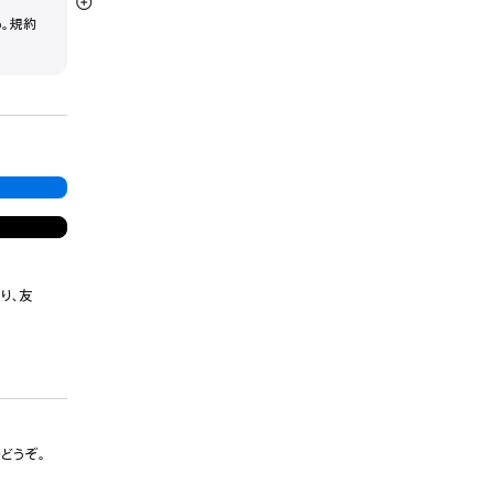
詳
う。規約
細
を
表
示
り、友
でどうぞ。