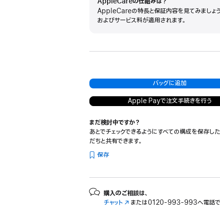
AppleCareの仕組みは？
AppleCareの特長と保証内容を見てみましょ
およびサービス料が適用されます。
バッグに追加
Apple Payで注文手続きを行う
まだ検討中ですか？
あとでチェックできるようにすべての構成を保存した
だちと共有できます。
保存
購入のご相談は、
チャット
（新
または
0120-993-993へ電話
規