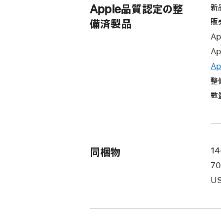
Apple品質認定の整
新
販
備済製品
Ap
Ap
Ap
整
数
同梱物
14
7
US