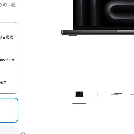
心の平穏
り自動更
理などのサ
ービス