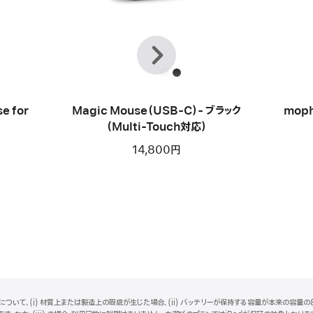
前
次
へ
e for
Magic Mouse（USB-C）- ブラック
moph
（Multi-Touch対応）
14,800円
ついて、(i) 材質上または製造上の瑕疵が生じた場合、(ii) バッテリーが保持する容量が本来の容量の8