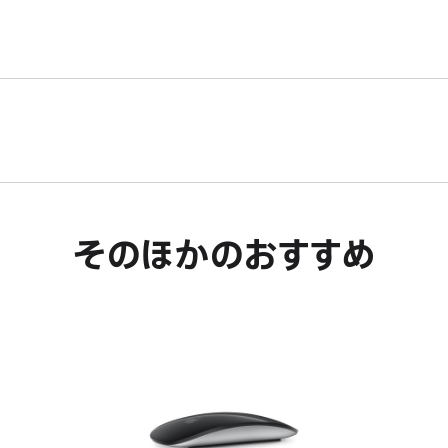
が
ウ
き
開
が
ま
き
開
す。
ま
き
す。
ま
す。
そのほかのおすすめ