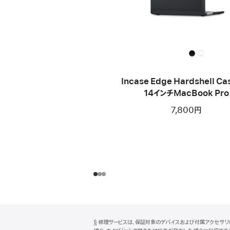
Incase Edge Hardshell Cas
14インチMacBook Pro
7,800円
フ
脚
§ 修理サービスは、保証対象のデバイスおよび付属アクセサリに
注
ッ