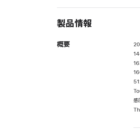
ウ
イ
ン
ド
製品情報
ウ
で
開
き
概要
2
ま
14
す）
16
1
51
To
感
Th