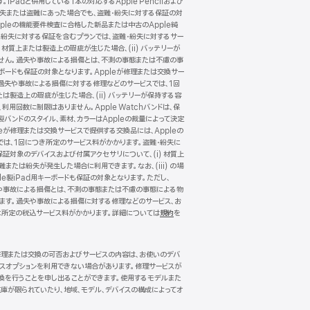
Padと併用している1本の対応するApple Pencilおよび
一緒に紛失または盗難にあった場合でも、盗難・紛失に対する保証の対
pleの機能要件検査に合格した新品または中古のApple純
・紛失に対する保証を含むプランでは、盗難・紛失に対するサー
 材質上または製造上の瑕疵が生じた場合、(ii) バッテリーが
ありません。過失や事故による損傷とは、不測の事態または不慮の事
キーボードも保証の対象となります。Appleが修理または交換サー
。過失や事故による損傷に対する修理などのサービスでは、1回
たは製造上の瑕疵が生じた場合、(ii) バッテリーが保持する容
、利用回数に制限はありません。Apple Watchバンドは、保
製バンドのスタイル、素材、カラーはAppleの裁量によって決定
が修理または交換サービスで提供する交換品には、Appleの
では、1回につき所定のサービス料がかかります。盗難・紛失に
保証対象のデバイスおよび付属アクセサリについて、(i) 材質上
難または紛失が発生した場合に利用できます。なお、(iii) の場
le製iPad用キーボードも保証の対象となります。ただし、
。過失や事故による損傷とは、不測の事態または不慮の事態による物
れます。過失や事故による損傷に対する修理などのサービス、お
に所定の税込サービス料がかかります。詳細については
規約
（新
を
規
ウ
イ
。修理または交換の可否およびサービスの内容は、お使いのデバ
ン
ビスオプションを利用できない場合があります。修理サービスが
ド
換を行うことを申し出ることができます。使用するモデルまた
ウ
庫が限られていたり、地域、モデル、デバイスの構成によってオ
で
開