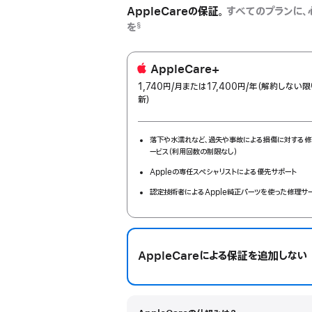
AppleCareの保証。
すべてのプランに、
を
§
AppleCare+
1,740円
/月
per
または17,400円
/年
年
（解約しない限
新）
month
額
落下や水濡れなど、過失や事故による損傷に対する修
ービス（利用回数の制限なし）
Appleの専任スペシャリストによる優先サポート
認定技術者によるApple純正パーツを使った修理サ
AppleCareによる保証を追加しない