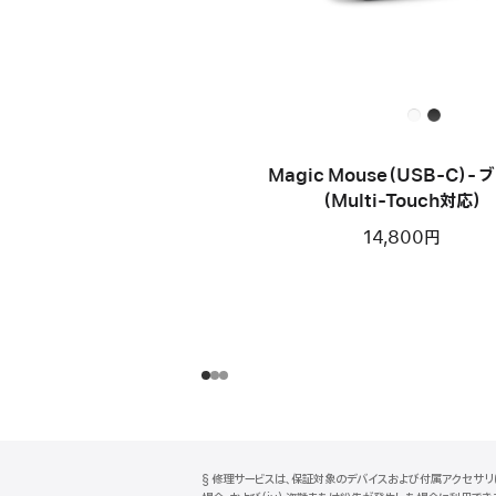
Magic Mouse（USB-C）- 
（Multi-Touch対応）
14,800円
フ
脚
§ 修理サービスは、保証対象のデバイスおよび付属アクセサリに
注
ッ