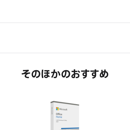
が
ウ
き
開
が
ま
き
開
す。
ま
き
す。
ま
す。
そのほかのおすすめ