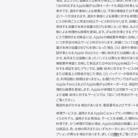
場合、および(iv) 盗難または紛失が発生した場合に利用できます
タ
1台の対応するApple製iPad用キーボードも保証の対象とな
象外です。過失や事故による損傷とは、不測の事態または不慮の
ー
正パーツが含まれます。過失や事故による損傷に対する修理な
ビスの利用ごとに所定の税込サービス料がかかります。詳細
保持する容量が本来の容量の80%未満になった場合、および (
態による物理的な損傷を意味します。iPadを対象とするプランで
ビスで提供する交換品には、Appleの機能要件検査に合格
につき所定の税込サービス料がかかります。詳細については
量が本来の容量の80%未満になった場合、(iii) 過失や事故
証対象となるApple Watchと一緒に紛失または盗難にあ
され、紛失または盗難にあったバンドとは異なる場合がありま
機能要件検査に合格した新品または中古のApple純正パー
対する保証を含むプランでは、盗難・紛失に対するサービスの
または製造上の瑕疵が生じた場合、(ii) バッテリーが保持する
合、利用回数に制限はありません。お選びのプランではiPadが保
Apple PencilおよびApple製iPad用キーボー
理的な損傷を意味します。Appleが修理または交換サービス
よび盗難・紛失に対するサービスでは、1回につき所定のサー
ご覧ください。
電話料金がかかる場合があります。電話番号およびサポート
修理サービスは、適用されるAppleCare+プランの規約
イスのモデル、適用される現地法、サービスを依頼した場所の
利用でき、かつ修理が可能な場合、Appleは独自の裁量に
は部品は、色、仕様の両方またはいずれか一方において元のデ
プションが異なる場合があります。詳しくは
規約
（新
をご覧くださ