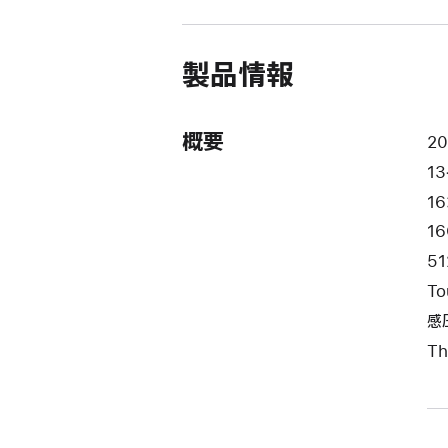
ウ
イ
ン
ド
製品情報
ウ
で
開
き
概要
2
ま
13
す）
16
1
51
To
感
Th