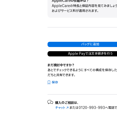
AppleCareの仕組みは？
AppleCareの特長と保証内容を見てみましょ
およびサービス料が適用されます。
バッグに追加
Apple Payで注文手続きを行う
まだ検討中ですか？
あとでチェックできるようにすべての構成を保存した
だちと共有できます。
保存
購入のご相談は、
チャット
（新
または
0120-993-993へ電話
規