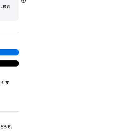
詳
う。規約
細
を
表
示
り、友
でどうぞ。