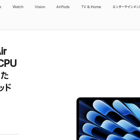
e
Watch
Vision
AirPods
TV & Home
エンターテインメン
ir
CPU
した
ミッド