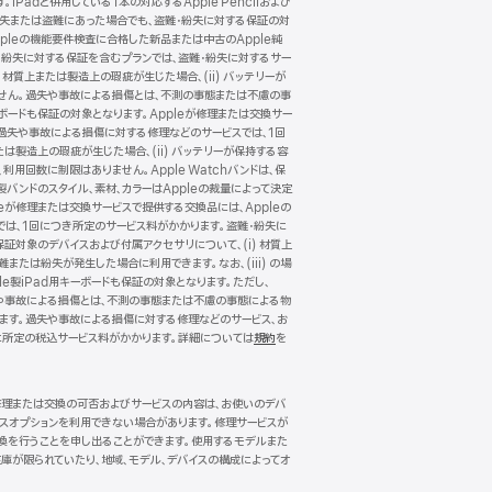
Padと併用している1本の対応するApple Pencilおよび
一緒に紛失または盗難にあった場合でも、盗難・紛失に対する保証の対
pleの機能要件検査に合格した新品または中古のApple純
・紛失に対する保証を含むプランでは、盗難・紛失に対するサー
 材質上または製造上の瑕疵が生じた場合、(ii) バッテリーが
ありません。過失や事故による損傷とは、不測の事態または不慮の事
キーボードも保証の対象となります。Appleが修理または交換サー
。過失や事故による損傷に対する修理などのサービスでは、1回
たは製造上の瑕疵が生じた場合、(ii) バッテリーが保持する容
、利用回数に制限はありません。Apple Watchバンドは、保
製バンドのスタイル、素材、カラーはAppleの裁量によって決定
が修理または交換サービスで提供する交換品には、Appleの
では、1回につき所定のサービス料がかかります。盗難・紛失に
保証対象のデバイスおよび付属アクセサリについて、(i) 材質上
難または紛失が発生した場合に利用できます。なお、(iii) の場
le製iPad用キーボードも保証の対象となります。ただし、
。過失や事故による損傷とは、不測の事態または不慮の事態による物
れます。過失や事故による損傷に対する修理などのサービス、お
に所定の税込サービス料がかかります。詳細については
規約
（新
を
規
ウ
イ
。修理または交換の可否およびサービスの内容は、お使いのデバ
ン
ビスオプションを利用できない場合があります。修理サービスが
ド
換を行うことを申し出ることができます。使用するモデルまた
ウ
庫が限られていたり、地域、モデル、デバイスの構成によってオ
で
開