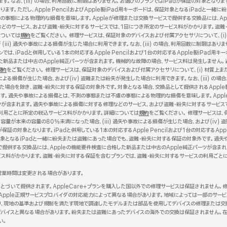
。なお、(iii) の場合、利用回数に制限はありません。お選びのプランではiPadが保証の対象となります。i
ります。ただし、Apple PencilおよびApple製iPad用キーボードは、保証対象となるiPadと
事態による物理的な損傷を意味します。Appleが修理または交換サービスで提供する交換品には、Ap
どのサービス、および盗難・紛失に対するサービスでは、1回につき所定のサービス料がかかります。盗難
については
規約
（新
をご覧ください。 修理サービスは、保証対象のデバイスおよび付属アクセサリについて、(i)
iii) 過失や事故による損傷が生じた場合に利用できます。なお、(iii) の場合、利用回数に制限は
規
は、iPadと併用している1本の対応するApple Pencilおよび1台の対応するApple製iPad用
ウ
した新品または中古のApple純正パーツが含まれます。機械的な故障の場合、サービス料は発生しません
イ
規約
（新
をご覧ください。 修理サービスは、保証対象のデバイスおよび付属アクセサリについて、(i) 材質上ま
ン
による損傷が生じた場合、および(iv) 盗難または紛失が発生した場合に利用できます。なお、(iii) の場合
規
ド
った場合を除き、盗難・紛失に対する保証の対象外です。対象となる場合、交換品として提供されるApple
ウ
ウ
す。過失や事故による損傷とは、不測の事態または不慮の事態による物理的な損傷を意味します。Apple
イ
で
ツが含まれます。過失や事故による損傷に対する修理などのサービス、および盗難・紛失に対するサービス
ン
開
利用ごとに所定の税込サービス料がかかります。詳細については
ド
き
規約
（新
をご覧ください。 修理サービスは、
容量が本来の容量の80%未満になった場合、(iii) 過失や事故による損傷が生じた場合、および(iv) 盗
ウ
ま
規
証の対象となります。iPadと併用している1本の対応するApple Pencilおよび1台の対応するApp
で
す）
ウ
ドは、保証対象となるiPadと一緒に紛失または盗難にあった場合でも、盗難・紛失に対する保証の対象外です
開
イ
で提供する交換品には、Appleの機能要件検査に合格した新品または中古のApple純正パーツが含ま
き
ン
ビス料がかかります。盗難・紛失に対する保証を含むプランでは、盗難・紛失に対するサービスの利用ごと
ま
ド
す）
ウ
営業時間は変更される場合があります。
で
開
にもとづいて提供されます。AppleCare+プランを購入した国以外での修理サービスは保証されません
き
Apple正規サービスプロバイダの対応能力によって異なる場合があります。地域によっては一部のサー
ま
より、現地の基準および規制を満たす現地で調達したモデルまたは部品を使用してデバイスの修理または交
す）
バイスと異なる場合があります。紛失または盗難にあったデバイスの海外での交換は保証されません。在
い。