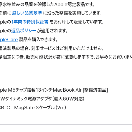
品水準並みの品質を確認したApple認定製品です。
売前に
厳しい品質基準
に沿った整備を実施しています。
pleの
1年間の特別保証書
こ
をお付けして販売しています。
の
pleの
返品ポリシー
こ
が適用されます。
操
の
pleCare
こ
製品を購入できます。
作
操
の
備済製品の場合、刻印サービスはご利用いただけません。
に
作
操
よ
量限定につき、販売可能状況が常に変動しますので、お早めにお買い求
に
作
り
よ
に
新
り
よ
し
新
り
い
し
新
ウ
ple M5チップ搭載13インチMacBook Air [整備済製品]
い
し
イ
ウ
0Wダイナミック電源アダプタ（最大60W対応）
い
ン
イ
ウ
B-C - MagSafe 3ケーブル（2m）
ド
ン
イ
ウ
ド
ン
が
ウ
ド
開