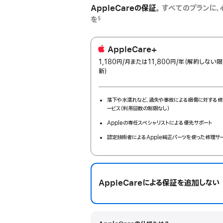
AppleCareの保証。
すべてのプランに、
を
§
AppleCare+
1,180円
/月
per
または11,800円
/年
年
（解約しない限
新）
month
額
落下や水濡れなど、過失や事故による損傷に対する修
ービス（利用回数の制限なし）
Appleの専任スペシャリストによる優先サポート
認定技術者によるApple純正パーツを使った修理サ
AppleCareによる保証を追加しない