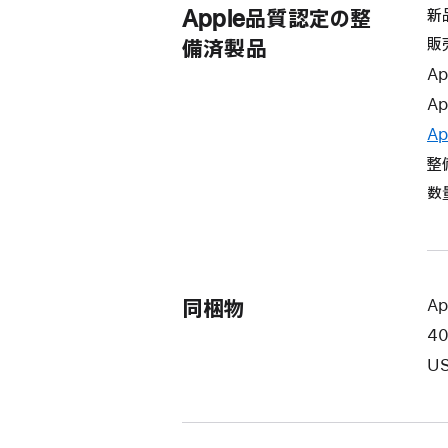
Apple品質認定の整
新
販
備済製品
Ap
Ap
Ap
整
数
同梱物
Ap
4
US