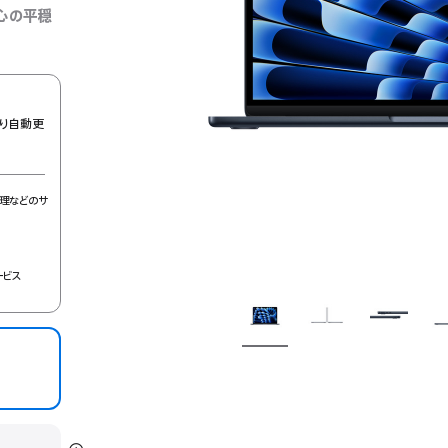
心の平穏
り自動更
理などのサ
ービス