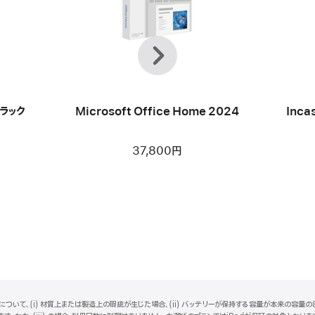
前
次
へ
ブラック
Microsoft Office Home 2024
Inca
37,800円
ついて、(i) 材質上または製造上の瑕疵が生じた場合、(ii) バッテリーが保持する容量が本来の容量の8