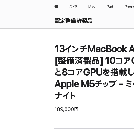
Apple
ストア
Mac
iPad
iPhon
認定整備済製品
すべて表示
13インチMacBook A
[整備済製品] 10コア
と8コアGPUを搭載
Apple M5チップ - 
ナイト
189,800円