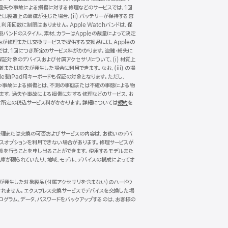
。過失や事故による損傷に対する修理などのサービスでは、1回
たは製造上の瑕疵が生じた場合、(ii) バッテリーが保持する容
、利用回数に制限はありません。Apple Watchバンドは、保
製バンドのスタイル、素材、カラーはAppleの裁量によって決定
が修理または交換サービスで提供する交換品には、Appleの
では、1回につき所定のサービス料がかかります。盗難・紛失に
保証対象のデバイスおよび付属アクセサリについて、(i) 材質上
難または紛失が発生した場合に利用できます。なお、(iii) の場
le製iPad用キーボードも保証の対象となります。ただし、
。過失や事故による損傷とは、不測の事態または不慮の事態による物
れます。過失や事故による損傷に対する修理などのサービス、お
に所定の税込サービス料がかかります。詳細については
規約
（新
を
規
ウ
イ
。修理または交換の可否およびサービスの内容は、お使いのデバ
ン
ビスオプションを利用できない場合があります。修理サービスが
ド
換を行うことを申し出ることができます。使用するモデルまた
ウ
庫が限られていたり、地域、モデル、デバイスの構成によってオ
で
開
き
傷が発生した対象製品（付属アクセサリを含まない）のハードウ
ま
れません。エクスプレス交換サービスでデバイスを交換した場
す）
ログラム、データ、パスワードをバックアップするのは、お客様の