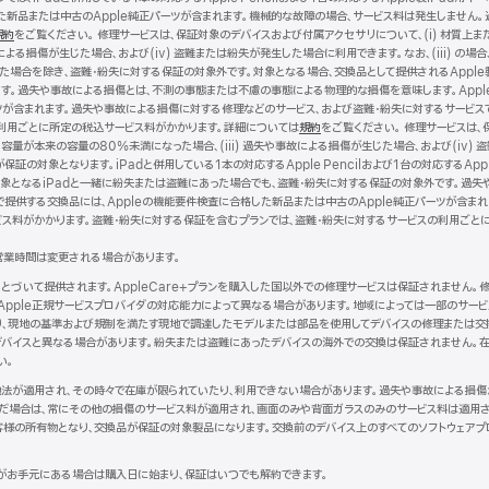
した新品または中古のApple純正パーツが含まれます。機械的な故障の場合、サービス料は発生しません
イ
規約
（新
をご覧ください。 修理サービスは、保証対象のデバイスおよび付属アクセサリについて、(i) 材質上ま
ン
による損傷が生じた場合、および(iv) 盗難または紛失が発生した場合に利用できます。なお、(iii) の場合
規
ド
った場合を除き、盗難・紛失に対する保証の対象外です。対象となる場合、交換品として提供されるApple
ウ
ウ
す。過失や事故による損傷とは、不測の事態または不慮の事態による物理的な損傷を意味します。Apple
イ
で
ツが含まれます。過失や事故による損傷に対する修理などのサービス、および盗難・紛失に対するサービス
ン
開
利用ごとに所定の税込サービス料がかかります。詳細については
ド
き
規約
（新
をご覧ください。 修理サービスは、
容量が本来の容量の80%未満になった場合、(iii) 過失や事故による損傷が生じた場合、および(iv) 盗
ウ
ま
規
証の対象となります。iPadと併用している1本の対応するApple Pencilおよび1台の対応するApp
で
す）
ウ
ドは、保証対象となるiPadと一緒に紛失または盗難にあった場合でも、盗難・紛失に対する保証の対象外です
開
イ
で提供する交換品には、Appleの機能要件検査に合格した新品または中古のApple純正パーツが含ま
き
ン
ビス料がかかります。盗難・紛失に対する保証を含むプランでは、盗難・紛失に対するサービスの利用ごと
ま
ド
す）
ウ
営業時間は変更される場合があります。
で
開
にもとづいて提供されます。AppleCare+プランを購入した国以外での修理サービスは保証されません
き
Apple正規サービスプロバイダの対応能力によって異なる場合があります。地域によっては一部のサー
ま
より、現地の基準および規制を満たす現地で調達したモデルまたは部品を使用してデバイスの修理または交
す）
バイスと異なる場合があります。紛失または盗難にあったデバイスの海外での交換は保証されません。在
い。
現地法が適用され、その時々で在庫が限られていたり、利用できない場合があります。過失や事故による損
だ場合は、常にその他の損傷のサービス料が適用され、画面のみや背面ガラスのみのサービス料は適用さ
客様の所有物となり、交換品が保証の対象製品になります。交換前のデバイス上のすべてのソフトウェアプ
がお手元にある場合は購入日に始まり、保証はいつでも解約できます。