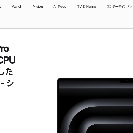
e
Watch
Vision
AirPods
TV & Home
エンターテインメン
ro
CPU
した
- シ