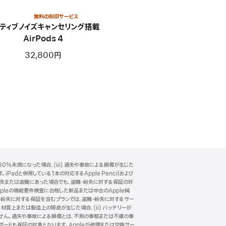
無料の刻印サービス
ティブノイズキャンセリング搭載
AirPods 4
32,800円
0%未満になった場合、(iii) 過失や事故による損傷が生じた
Padと併用している1本の対応するApple Pencilおよび
一緒に紛失または盗難にあった場合でも、盗難・紛失に対する保証の対
pleの機能要件検査に合格した新品または中古のApple純
・紛失に対する保証を含むプランでは、盗難・紛失に対するサー
 材質上または製造上の瑕疵が生じた場合、(ii) バッテリーが
ありません。過失や事故による損傷とは、不測の事態または不慮の事
キーボードも保証の対象となります。Appleが修理または交換サー