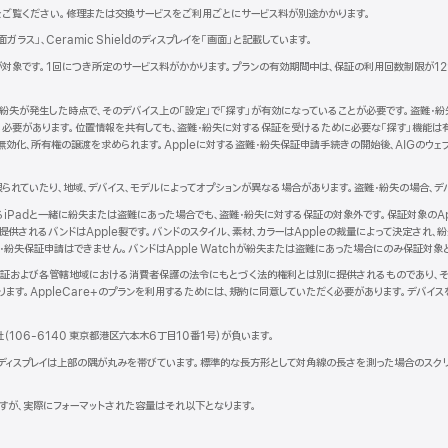
新
をご覧ください。修理または交換サービスをご利用ごとにサービス料が別途かかります。
規
背面ガラス」、Ceramic Shieldのディスプレイを「画面」と記載しています。
ウ
、iPadが対象です。1回につき所定のサービス料がかかります。プランの有効期間中は、保証の利用回数制限が
ン
紛失が発生した時点で、そのデバイス上の「設定」で「探す」が有効になっていることが必要です。盗難・紛
ウ
れている必要があります。位置情報を共有しても、盗難・紛失に対する保証を受けるために必要な「探す」機能
で
効化、所有権の譲渡を求められます。Appleに対する盗難・紛失保証申請手続きの開始後、AIGのウェブ
開
き
ま
られていたり、地域、デバイス、モデルによってオプションが異なる場合があります。盗難・紛失の場合、デ
）
となるiPadと一緒に紛失または盗難にあった場合でも、盗難・紛失に対する保証の対象外です。保証対象のAppl
されるバンドはApple製です。バンドのスタイル、素材、カラーはAppleの裁量によって決定され、紛失
・紛失保証申請はできません。バンドはApple Watchが紛失または盗難にあった場合にのみ保証対象
品限定保証および各管轄地域における消費者保護の法令にもとづく法的権利とは別に提供されるものであり、それ
ます。AppleCare+のプランを利用するためには、規約に同意していただく必要があります。デバイ
。
社（106-6140 東京都港区六本木6丁目10番1号）が負いま す 。
k Proのディスプレイは上部の隅が丸みを帯びています。標準的な長方形として対角線の長さを測った場合のスク
トですが、実際にフォーマットされた容量はそれ以下となります。