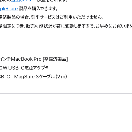
操
の
pleCare
こ
製品を購入できます。
作
操
の
備済製品の場合、刻印サービスはご利用いただけません。
に
作
操
よ
量限定につき、販売可能状況が常に変動しますので、お早めにお買い求
に
作
り
よ
に
新
り
よ
し
新
り
い
し
新
ウ
インチMacBook Pro [整備済製品]
い
し
イ
ウ
40W USB-C電源アダプタ
い
ン
イ
ウ
B-C - MagSafe 3ケーブル（2 m）
ド
ン
イ
ウ
ド
ン
が
ウ
ド
開
が
ウ
き
開
が
ま
き
開
す。
ま
き
す。
ま