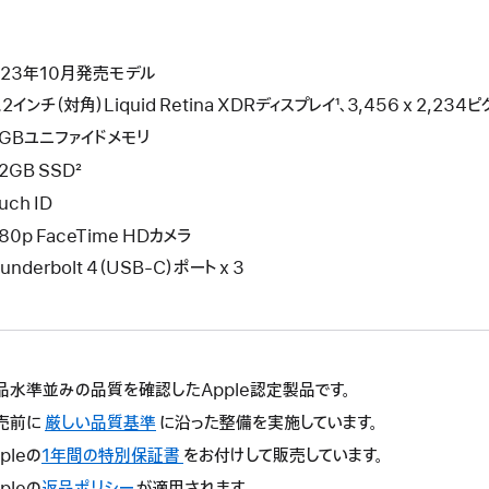
023年10月発売モデル
.2インチ（対角）Liquid Retina XDRディスプレイ¹、3,456 x 2,2
8GBユニファイドメモリ
2GB SSD²
uch ID
80p FaceTime HDカメラ
underbolt 4（USB-C）ポート x 3
品水準並みの品質を確認したApple認定製品です。
売前に
厳しい品質基準
に沿った整備を実施しています。
pleの
1年間の特別保証書
こ
をお付けして販売しています。
の
pleの
返品ポリシー
こ
が適用されます。