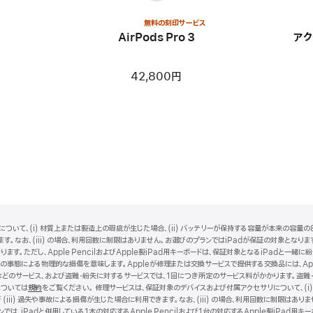
無料の刻印サービス
AirPods Pro 3
アク
42,800円
ついて、(i) 材質上または製造上の瑕疵が生じた場合、(ii) バッテリーが保持する容量が本来の容量の8
。なお、(iii) の場合、利用回数に制限はありません。お選びのプランではiPadが保証の対象となります。i
ります。ただし、Apple PencilおよびApple製iPad用キーボードは、保証対象となるiPadと
事態による物理的な損傷を意味します。Appleが修理または交換サービスで提供する交換品には、Ap
どのサービス、および盗難・紛失に対するサービスでは、1回につき所定のサービス料がかかります。盗難
については
規約
（新
をご覧ください。 修理サービスは、保証対象のデバイスおよび付属アクセサリについて、(i)
iii) 過失や事故による損傷が生じた場合に利用できます。なお、(iii) の場合、利用回数に制限は
規
は、iPadと併用している1本の対応するApple Pencilおよび1台の対応するApple製iPad用
ウ