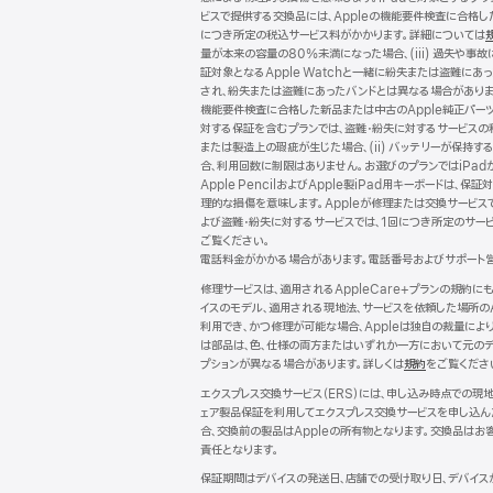
ビスで提供する交換品には、Appleの機能要件検査に合格
につき所定の税込サービス料がかかります。詳細については
量が本来の容量の80%未満になった場合、(iii) 過失や事故
証対象となるApple Watchと一緒に紛失または盗難にあ
され、紛失または盗難にあったバンドとは異なる場合がありま
機能要件検査に合格した新品または中古のApple純正パー
対する保証を含むプランでは、盗難・紛失に対するサービスの
または製造上の瑕疵が生じた場合、(ii) バッテリーが保持する
合、利用回数に制限はありません。お選びのプランではiPadが保
Apple PencilおよびApple製iPad用キーボー
理的な損傷を意味します。Appleが修理または交換サービス
よび盗難・紛失に対するサービスでは、1回につき所定のサー
ご覧ください。
電話料金がかかる場合があります。電話番号およびサポート
修理サービスは、適用されるAppleCare+プランの規約
イスのモデル、適用される現地法、サービスを依頼した場所の
利用でき、かつ修理が可能な場合、Appleは独自の裁量に
は部品は、色、仕様の両方またはいずれか一方において元のデ
プションが異なる場合があります。詳しくは
規約
（新
をご覧くださ
規
エクスプレス交換サービス（ERS）には、申し込み時点での
ウ
ェア製品保証を利用してエクスプレス交換サービスを申し込ん
イ
合、交換前の製品はAppleの所有物となります。交換品はお
ン
責任となります。
ド
ウ
保証期間はデバイスの発送日、店舗での受け取り日、デバイス