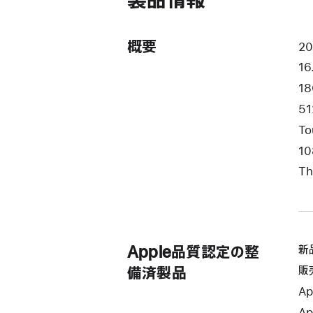
製品情報
き
ま
す）
概要
2
16
1
51
To
10
Th
Apple品質認定の整
新
販
備済製品
Ap
Ap