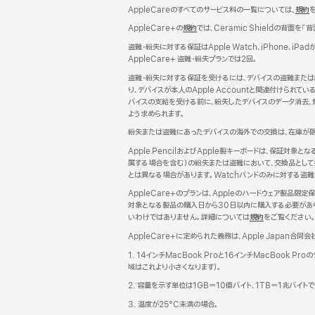
で
AppleCareのすべてのサービス料の一覧については、
規約
（
開
き
AppleCare+の
規約
（新
では、Ceramic Shieldの背面を「
ま
規
イ
盗難・紛失に対する保証はApple Watch、iPhone
す）
ウ
AppleCare+ 盗難・紛失プランでは2回。
イ
ド
ン
盗難・紛失に対する保証を受けるには、デバイスの盗難または
ド
り、デバイスが本人のApple Accountと関連付けら
ウ
バイスの支給を受ける前に、紛失したデバイスのデータ消去、無
で
よう求められます。
開
紛失または盗難にあったデバイスの海外での交換は、在庫が限
き
す
ま
Apple PencilおよびApple製キーボードは、保証対象
す）
属する場合を含む）の紛失または盗難において、交換品として提供
とは異なる場合があります。Watchバンドのみに対する盗難
AppleCare+のプランは、Appleのハードウェア製
対象となる製品の購入日から30日以内に購入する必要があり
いわけではありません。詳細については
規約
（新
をご覧ください
規
AppleCare+に定められた義務は、Apple Japan合同会
ウ
イ
1. 14インチMacBook Proと16インチMacBoo
ン
域はこれより小さくなります）。
ド
2. 容量を示す単位は1GB＝10億バイト、1TB＝1兆バイ
ウ
で
3. 温度が25°C未満の場合。
開