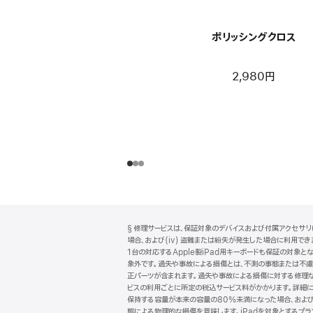
ポリッシングクロス
2,980円
フ
脚
§ 修理サービスは、保証対象のデバイスおよび付属アクセサリに
注
ッ
場合、および(iv) 盗難または紛失が発生した場合に利用できます
タ
1台の対応するApple製iPad用キーボードも保証の対象とな
象外です。過失や事故による損傷とは、不測の事態または不慮の
ー
正パーツが含まれます。過失や事故による損傷に対する修理な
ビスの利用ごとに所定の税込サービス料がかかります。詳細
保持する容量が本来の容量の80%未満になった場合、および (
態による物理的な損傷を意味します。iPadを対象とするプランで