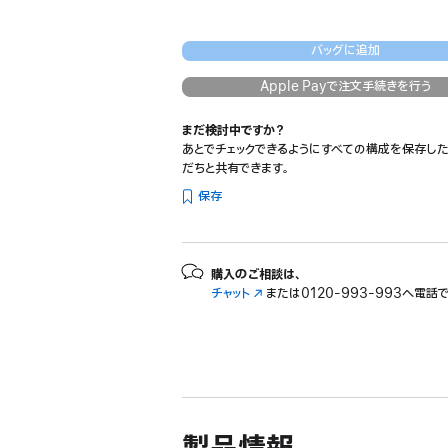
バッグに追加
Apple Payで注文手続きを行う
まだ検討中ですか？
あとでチェックできるようにすべての構成を保存した
だちと共有できます。
保存
購入のご相談は、
チャット
（新
または
0120-993-993へ電話
規
ウ
イ
ン
ド
ウ
で
開