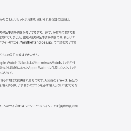
12か月ごとにリセットされます。受けられる保証の回数は、
失保証申請手続きが完了するまで、「探す」が有効のままであ
は有効になりません。盗難・紛失保証申請手続きの際、新しいデ
サイト（
https://aigtheftandloss.jp/
）で申請を完了する
バイスの同日交換はできません。
e Watch（NikeおよびHermèsのWatchバンドが付
または盗難にあったApple Watchに付属していたバンド
となります。
らに加えて提供されるものです。AppleCare+は、保証の
スを購入する際、いずれかのプランを必ず購入しなければならな
リーンのサイズは14.2インチと16.2インチです（実際の表示領