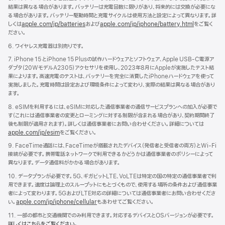
結果は異なる場合があります。バッテリーは充電回数に限りがあり、将来的には交換が必要にな
る場合があります。バッテリー駆動時間と充電サイクルは使用方法と設定によって異なります。詳
しくは
apple.com/jp/batteries
および
apple.com/jp/iphone/battery.html
をご覧く
ださい。
6. ワイヤレス充電器は別売りです。
7. iPhone 15 とiPhone 15 Plusの試作ハードウェアとソフトウェア、Apple USB-C電源ア
ダプタ（20WモデルA2305）アクセサリを使用し、2023年8月にAppleが実施したテスト結
果によります。高速充電のテストは、バッテリーを完全に消費したiPhoneハードウェアを使って
実施しました。充電時間は設定および環境条件によって変わり、実際の結果は異なる場合があり
ます。
8. eSIMを利用するには、eSIMに対応した通信事業者の通信サービスプランへの加入が必要で
す（これには通信事業者の変更とローミングに対する制限が含まれる場合があり、契約期間終了
後も制限が適用されます）。詳しくは通信事業者にお問い合わせください。詳細については
apple.com/jp/esim
をご覧ください。
9. FaceTime通話には、FaceTimeが搭載されたデバイス（発信者と受信者の両方）とWi-Fi
接続が必要です。携帯電話ネットワークで利用できるかどうかは通信事業者のポリシーによって
異なります。データ通信料がかかる場合があります。
10. データプランが必要です。5G、ギガビットLTE、VoLTEは特定の国の特定の通信事業者で利
用できます。速度は論理上のスループットにもとづくもので、使用する場所の条件および通信事業
者によって変わります。5GおよびLTE対応の詳細については通信事業者にお問い合わせくださ
い。
apple.com/jp/iphone/cellular
もあわせてご覧ください。
11. 一部の都市と交通機関でのみ利用できます。対応するデバイスとOSバージョンが必要です。
詳しくはこちらをご覧ください。