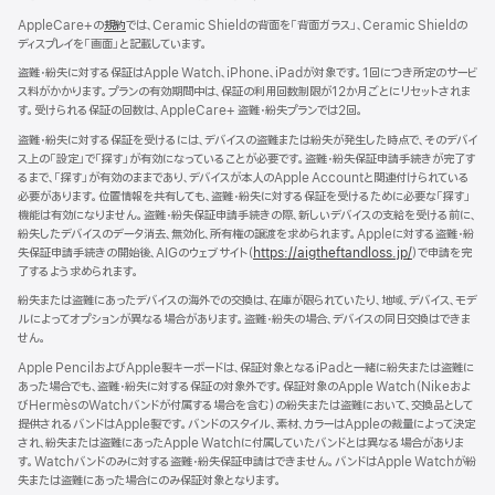
ウ
AppleCare+の
規約
（新
では、Ceramic Shieldの背面を「背面ガラス」、Ceramic Shieldの
イ
ディスプレイを「画面」と記載しています。
規
ン
ウ
ド
盗難・紛失に対する保証はApple Watch、iPhone、iPadが対象です。1回につき所定のサービ
イ
ウ
ス料がかかります。プランの有効期間中は、保証の利用回数制限が12か月ごとにリセットされま
ン
で
す。受けられる保証の回数は、AppleCare+ 盗難・紛失プランでは2回。
ド
開
ウ
盗難・紛失に対する保証を受けるには、デバイスの盗難または紛失が発生した時点で、そのデバイ
き
で
ス上の「設定」で「探す」が有効になっていることが必要です。盗難・紛失保証申請手続きが完了す
ま
開
るまで、「探す」が有効のままであり、デバイスが本人のApple Accountと関連付けられている
す）
き
必要があります。位置情報を共有しても、盗難・紛失に対する保証を受けるために必要な「探す」
ま
機能は有効になりません。盗難・紛失保証申請手続きの際、新しいデバイスの支給を受ける前に、
す）
紛失したデバイスのデータ消去、無効化、所有権の譲渡を求められます。Appleに対する盗難・紛
失保証申請手続きの開始後、AIGのウェブサイト（
https://aigtheftandloss.jp/
）で申請を完
了するよう求められます。
紛失または盗難にあったデバイスの海外での交換は、在庫が限られていたり、地域、デバイス、モデ
ルによってオプションが異なる場合があります。盗難・紛失の場合、デバイスの同日交換はできま
せん。
Apple PencilおよびApple製キーボードは、保証対象となるiPadと一緒に紛失または盗難に
あった場合でも、盗難・紛失に対する保証の対象外です。保証対象のApple Watch（Nikeおよ
びHermèsのWatchバンドが付属する場合を含む）の紛失または盗難において、交換品として
提供されるバンドはApple製です。バンドのスタイル、素材、カラーはAppleの裁量によって決定
され、紛失または盗難にあったApple Watchに付属していたバンドとは異なる場合がありま
す。Watchバンドのみに対する盗難・紛失保証申請はできません。バンドはApple Watchが紛
失または盗難にあった場合にのみ保証対象となります。