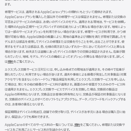
ます。
ウ
イ
修理サービスは、適用されるAppleCare+プランの規約にもとづいて提供されます。
ン
AppleCare+プランを購入した国以外での修理サービスは保証されません。修理または交換の
ド
可否およびサービスの内容は、お使いのデバイスのモデル、適用される現地法、サービスを依頼し
ウ
た場所のApple正規サービスプロバイダの対応能力によって異なる場合があります。地域によっ
で
ては一部のサービスオプションを利用できない場合があります。修理サービスが利用でき、かつ修
開
理が可能な場合、Appleは独自の裁量により、現地の基準および規制を満たす現地で調達したモ
き
デルまたは部品を使用してデバイスの修理または交換を行うことを申し出ることができます。使
ま
用するモデルまたは部品は、色、仕様の両方またはいずれか一方において元のデバイスと異なる
す）
場合があります。紛失または盗難にあったデバイスの海外での交換は保証されません。在庫が限
られていたり、地域、モデル、デバイスの構成によってオプションが異なる場合があります。詳しく
は
規約
（新
をご覧ください。
規
エクスプレス交換サービス（ERS）には、申し込み時点での現地法が適用され、その時々で在庫が
ウ
限られていたり、利用できない場合があります。過失や事故による損傷が発生した対象製品（付属
イ
アクセサリを含まない）のハードウェア製品保証を利用してエクスプレス交換サービスを申し込ん
ン
だ場合は、常にその他の損傷のサービス料が適用され、画面のみや背面ガラスのみのサービス料
ド
は適用されません。エクスプレス交換サービスでデバイスを交換した場合、交換前の製品は
ウ
Appleの所有物となります。交換品はお客様の所有物となり、交換品が保証の対象製品になりま
で
す。交換前のデバイス上のすべてのソフトウェアプログラム、データ、パスワードをバックアップする
開
のは、お客様の責任となります。
き
ま
保証期間はデバイスの発送日、店舗での受け取り日、デバイスがお手元にある場合は購入日に始
す）
まり、保証はいつでも解約できます。
AppleCareのすべてのサービス料の一覧については、
規約
（新
をご覧ください。修理または交換サ
ービスをご利用ごとにサービス料が別途かかります。
規