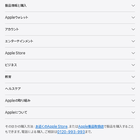
製品情報と購入
Appleウォレット
アカウント
エンターテインメント
Apple Store
ビジネス
教育
ヘルスケア
Appleの取り組み
Appleについて
そのほかの購入方法：
お近くのApple Store
、または
Apple製品取扱店
で製品を購入すること
もできます。
電話による購入、ご相談は
0120-993-993
まで。