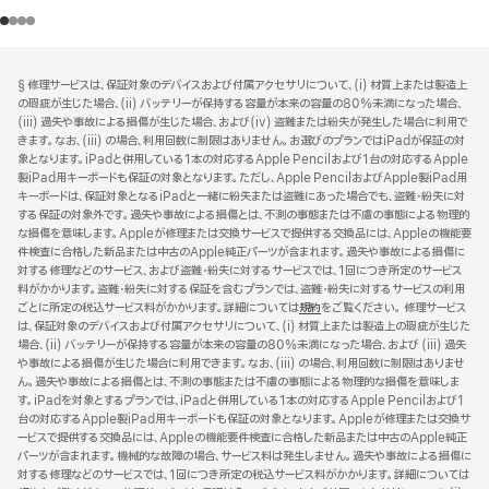
フ
脚
§ 修理サービスは、保証対象のデバイスおよび付属アクセサリについて、(i) 材質上または製造上
注
ッ
の瑕疵が生じた場合、(ii) バッテリーが保持する容量が本来の容量の80%未満になった場合、
タ
(iii) 過失や事故による損傷が生じた場合、および(iv) 盗難または紛失が発生した場合に利用で
きます。なお、(iii) の場合、利用回数に制限はありません。お選びのプランではiPadが保証の対
ー
象となります。iPadと併用している1本の対応するApple Pencilおよび1台の対応するApple
製iPad用キーボードも保証の対象となります。ただし、Apple PencilおよびApple製iPad用
キーボードは、保証対象となるiPadと一緒に紛失または盗難にあった場合でも、盗難・紛失に対
する保証の対象外です。過失や事故による損傷とは、不測の事態または不慮の事態による物理的
な損傷を意味します。Appleが修理または交換サービスで提供する交換品には、Appleの機能要
件検査に合格した新品または中古のApple純正パーツが含まれます。過失や事故による損傷に
対する修理などのサービス、および盗難・紛失に対するサービスでは、1回につき所定のサービス
料がかかります。盗難・紛失に対する保証を含むプランでは、盗難・紛失に対するサービスの利用
ごとに所定の税込サービス料がかかります。詳細については
規約
（新
をご覧ください。 修理サービス
は、保証対象のデバイスおよび付属アクセサリについて、(i) 材質上または製造上の瑕疵が生じた
規
場合、(ii) バッテリーが保持する容量が本来の容量の80%未満になった場合、および (iii) 過失
ウ
や事故による損傷が生じた場合に利用できます。なお、(iii) の場合、利用回数に制限はありませ
イ
ん。過失や事故による損傷とは、不測の事態または不慮の事態による物理的な損傷を意味しま
ン
す。iPadを対象とするプランでは、iPadと併用している1本の対応するApple Pencilおよび1
ド
台の対応するApple製iPad用キーボードも保証の対象となります。Appleが修理または交換サ
ウ
ービスで提供する交換品には、Appleの機能要件検査に合格した新品または中古のApple純正
で
パーツが含まれます。機械的な故障の場合、サービス料は発生しません。過失や事故による損傷に
開
対する修理などのサービスでは、1回につき所定の税込サービス料がかかります。詳細については
き