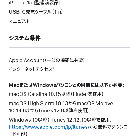
ウ
い
iPhone 15 [整備済製品]
ン
イ
ウ
USB-C充電ケーブル（1m）
ド
ン
イ
ウ
マニュアル
ド
ン
が
ウ
ド
開
が
システム条件
ウ
き
開
が
ま
き
開
す。
ま
き
Apple Account（一部の機能に必要）
す。
ま
インターネットアクセス¹
す。
MacまたはWindowsパソコンとの同期には以下が必要：
macOS Catalina 10.15以降（Finderを使用）
macOS High Sierra 10.13からmacOS Mojave
10.14.6まで（iTunes 12.8以降を使用）
Windows 10以降（iTunes 12.12.10以降を使用、
https://www.apple.com/jp/itunes/
から無料でダウンロ
ード可能）