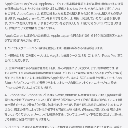
AppleCare+のプランは、Appleのハードウェア製品限定保証および各管轄地域における消費
者保護の法令にもとづく法的権利とは別に提供されるものであり、それらに加えて提供される
ものです。AppleCare+は、保証の対象となる製品の購入日から30日以内に購入する必要が
あります。AppleCare+のプランを利用するためには、規約に同意していただく必要がありま
す。デバイスを購入する際、いずれかのプランを必ず購入しなければならないわけではありませ
ん。詳細については
規約
（新
をご覧ください。
規
AppleCare+に定められた義務は、Apple Japan合同会社（106-6140 東京都港区六本木
ウ
6丁目10番1号）が負いま す 。
イ
ン
1. ワイヤレスブロードバンド接続を推奨します。使用料がかかる場合があります。
ド
2. 付属のUSB-C充電ケーブルは、MagSafe充電ケース（USB-C）付きAirPods Pro（第2
ウ
世代）に対応します。
で
開
3. 実際に利用できる容量は仕様を下回り、多くの要素によって変わります。標準構成では、約
き
12GBから17GBの容量（最新の機能を搭載したiOS 17と削除可能なApple製アプリを含む）
ま
がすでに使われています。削除可能なApple製アプリは約4.5GBの容量を使用しており、App
す）
Storeからダウンロードして復元できます。ストレージ容量はソフトウェアのバージョン、設定、
iPhoneのモデルによって変わります。
4. iPhone 15とiPhone 15 Plusは防沫性能、耐水性能、防塵性能を備えており、実験室の管
理された条件下でのテストにより、IEC規格60529にもとづくIP68等級に適合しています（最
大水深6メートルで最大30分間）。防沫性能、耐水性能、防塵性能は永続的に維持されるもので
はなく、通常の使用によって耐性が低下する可能性があります。iPhoneが濡れている場合は充
電しないでください。クリーニングと乾燥の方法についてはユーザガイドをご覧ください。液体に
よる損傷は保証の対象になりません。
5. バッテリーに関する各数値はネットワーク構成やその他の多くの要素によって変わり、実際の