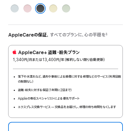
ブ
ピ
イ
グ
ル
ン
エ
リ
ブラック
ー
ク
ロ
ー
ー
ン
AppleCareの保証。
すべてのプランに、心の平穏を
§
AppleCare+ 盗難・紛失プラン
1,340円
/月
per
または13,400円
/年
年
（解約しない限り自動更新）
month
額
落下や水濡れなど、過失や事故による損傷に対する修理などのサービス（利用回数
の制限なし）
盗難・紛失に対する保証（1年間に2回まで）
Appleの専任スペシャリストによる優先サポート
エクスプレス交換サービス — 交換品をお届けし、修理の待ち時間をなくします