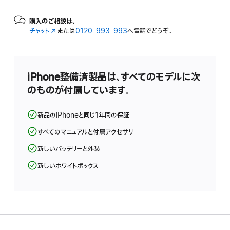
購入のご相談は、
チャット
（新
または
0120-993-993
へ電話でどうぞ。
規
ウ
イ
ン
iPhone整備済製品は、すべてのモデルに次
ド
のものが付属しています。
ウ
で
開
新品のiPhoneと同じ1年間の保証
き
ま
すべてのマニュアルと付属アクセサリ
す）
新しいバッテリーと外装
新しいホワイトボックス