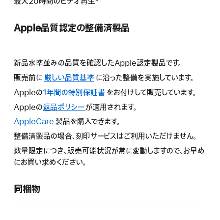
最大20時間のビデオ再生⁵
Apple品質認定の整備済製品
新品水準並みの品質を確認したApple認定製品です。
販売前に
厳しい品質基準
に沿った整備を実施しています。
Appleの
1年間の特別保証書
こ
をお付けして販売しています。
の
Appleの
返品ポリシー
こ
が適用されます。
操
の
AppleCare
こ
製品を購入できます。
作
操
の
整備済製品の場合、刻印サービスはご利用いただけません。
に
作
操
よ
数量限定につき、販売可能状況が常に変動しますので、お早め
に
作
り
にお買い求めください。
よ
に
新
り
よ
し
新
同梱物
り
い
し
新
ウ
い
し
イ