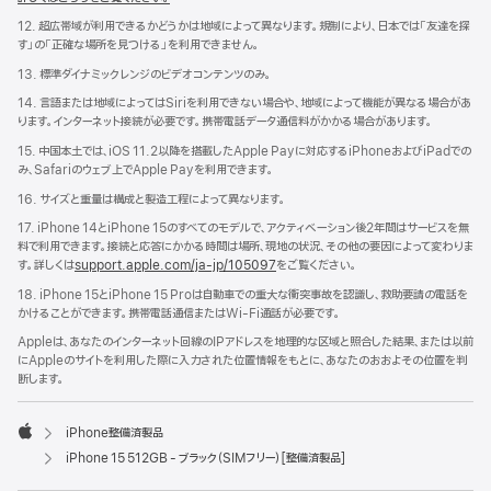
12. 超広帯域が利用できるかどうかは地域によって異なります。規制により、日本では「友達を探
す」の「正確な場所を見つける」を利用できません。
13. 標準ダイナミックレンジのビデオコンテンツのみ。
14. 言語または地域によってはSiriを利用できない場合や、地域によって機能が異なる場合があ
ります。インターネット接続が必要です。携帯電話データ通信料がかかる場合があります。
15. 中国本土では、iOS 11.2以降を搭載したApple Payに対応するiPhoneおよびiPadでの
み、Safariのウェブ上でApple Payを利用できます。
16. サイズと重量は構成と製造工程によって異なります。
17. iPhone 14とiPhone 15のすべてのモデルで、アクティベーション後2年間はサービスを無
料で利用できます。接続と応答にかかる時間は場所、現地の状況、その他の要因によって変わりま
す。詳しくは
support.apple.com/ja-jp/105097
をご覧ください。
18. iPhone 15とiPhone 15 Proは自動車での重大な衝突事故を認識し、救助要請の電話を
かけることができます。携帯電話通信またはWi-Fi通話が必要です。
Appleは、あなたのインターネット回線のIPアドレスを地理的な区域と照合した結果、または以前
にAppleのサイトを利用した際に入力された位置情報をもとに、あなたのおおよその位置を判
断します。
iPhone整備済製品
Apple
iPhone 15 512GB - ブラック（SIMフリー）[整備済製品]