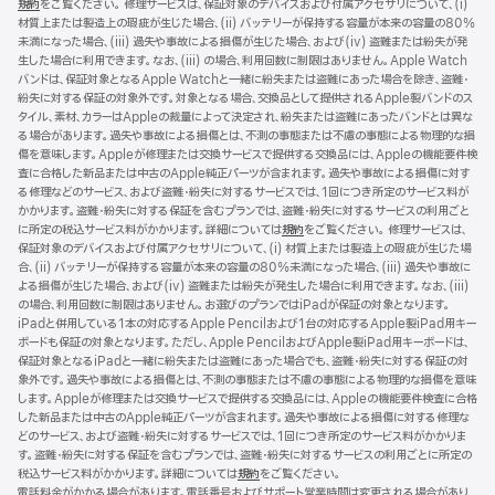
規約
（新
をご覧ください。 修理サービスは、保証対象のデバイスおよび付属アクセサリについて、(i)
ま
材質上または製造上の瑕疵が生じた場合、(ii) バッテリーが保持する容量が本来の容量の80%
規
す）
未満になった場合、(iii) 過失や事故による損傷が生じた場合、および(iv) 盗難または紛失が発
ウ
生した場合に利用できます。なお、(iii) の場合、利用回数に制限はありません。Apple Watch
イ
バンドは、保証対象となるApple Watchと一緒に紛失または盗難にあった場合を除き、盗難・
ン
紛失に対する保証の対象外です。対象となる場合、交換品として提供されるApple製バンドのス
ド
タイル、素材、カラーはAppleの裁量によって決定され、紛失または盗難にあったバンドとは異な
ウ
る場合があります。過失や事故による損傷とは、不測の事態または不慮の事態による物理的な損
で
傷を意味します。Appleが修理または交換サービスで提供する交換品には、Appleの機能要件検
開
査に合格した新品または中古のApple純正パーツが含まれます。過失や事故による損傷に対す
き
る修理などのサービス、および盗難・紛失に対するサービスでは、1回につき所定のサービス料が
ま
かかります。盗難・紛失に対する保証を含むプランでは、盗難・紛失に対するサービスの利用ごと
す）
に所定の税込サービス料がかかります。詳細については
規約
（新
をご覧ください。 修理サービスは、
保証対象のデバイスおよび付属アクセサリについて、(i) 材質上または製造上の瑕疵が生じた場
規
合、(ii) バッテリーが保持する容量が本来の容量の80%未満になった場合、(iii) 過失や事故に
ウ
よる損傷が生じた場合、および(iv) 盗難または紛失が発生した場合に利用できます。なお、(iii)
イ
の場合、利用回数に制限はありません。お選びのプランではiPadが保証の対象となります。
ン
iPadと併用している1本の対応するApple Pencilおよび1台の対応するApple製iPad用キー
ド
ボードも保証の対象となります。ただし、Apple PencilおよびApple製iPad用キーボードは、
ウ
保証対象となるiPadと一緒に紛失または盗難にあった場合でも、盗難・紛失に対する保証の対
で
象外です。過失や事故による損傷とは、不測の事態または不慮の事態による物理的な損傷を意味
開
します。Appleが修理または交換サービスで提供する交換品には、Appleの機能要件検査に合格
き
した新品または中古のApple純正パーツが含まれます。過失や事故による損傷に対する修理な
ま
どのサービス、および盗難・紛失に対するサービスでは、1回につき所定のサービス料がかかりま
す）
す。盗難・紛失に対する保証を含むプランでは、盗難・紛失に対するサービスの利用ごとに所定の
税込サービス料がかかります。詳細については
規約
（新
をご覧ください。
電話料金がかかる場合があります。電話番号およびサポート営業時間は変更される場合があり
規