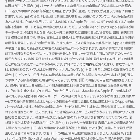
§ 修理サービスは、保証対象のデバイスおよび付属アクセサリについて、(i) 材質上または製造上
注
ッ
の瑕疵が生じた場合、(ii) バッテリーが保持する容量が本来の容量の80%未満になった場合、
タ
(iii) 過失や事故による損傷が生じた場合、および(iv) 盗難または紛失が発生した場合に利用で
きます。なお、(iii) の場合、利用回数に制限はありません。お選びのプランではiPadが保証の対
ー
象となります。iPadと併用している1本の対応するApple Pencilおよび1台の対応するApple
製iPad用キーボードも保証の対象となります。ただし、Apple PencilおよびApple製iPad用
キーボードは、保証対象となるiPadと一緒に紛失または盗難にあった場合でも、盗難・紛失に対
する保証の対象外です。過失や事故による損傷とは、不測の事態または不慮の事態による物理的
な損傷を意味します。Appleが修理または交換サービスで提供する交換品には、Appleの機能要
件検査に合格した新品または中古のApple純正パーツが含まれます。過失や事故による損傷に
対する修理などのサービス、および盗難・紛失に対するサービスでは、1回につき所定のサービス
料がかかります。盗難・紛失に対する保証を含むプランでは、盗難・紛失に対するサービスの利用
ごとに所定の税込サービス料がかかります。詳細については
規約
（新
をご覧ください。 修理サービス
は、保証対象のデバイスおよび付属アクセサリについて、(i) 材質上または製造上の瑕疵が生じた
規
場合、(ii) バッテリーが保持する容量が本来の容量の80%未満になった場合、および (iii) 過失
ウ
や事故による損傷が生じた場合に利用できます。なお、(iii) の場合、利用回数に制限はありませ
イ
ん。過失や事故による損傷とは、不測の事態または不慮の事態による物理的な損傷を意味しま
ン
す。iPadを対象とするプランでは、iPadと併用している1本の対応するApple Pencilおよび1
ド
台の対応するApple製iPad用キーボードも保証の対象となります。Appleが修理または交換サ
ウ
ービスで提供する交換品には、Appleの機能要件検査に合格した新品または中古のApple純正
で
パーツが含まれます。機械的な故障の場合、サービス料は発生しません。過失や事故による損傷に
開
対する修理などのサービスでは、1回につき所定の税込サービス料がかかります。詳細については
き
規約
（新
をご覧ください。 修理サービスは、保証対象のデバイスおよび付属アクセサリについて、(i)
ま
材質上または製造上の瑕疵が生じた場合、(ii) バッテリーが保持する容量が本来の容量の80%
規
す）
未満になった場合、(iii) 過失や事故による損傷が生じた場合、および(iv) 盗難または紛失が発
ウ
生した場合に利用できます。なお、(iii) の場合、利用回数に制限はありません。Apple Watch
イ
バンドは、保証対象となるApple Watchと一緒に紛失または盗難にあった場合を除き、盗難・
ン