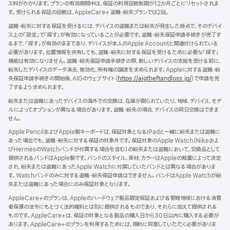
ウ
ス料がかかります。プランの有効期間中は、保証の利用回数制限が12か月ごとにリセットされま
ン
で
す。受けられる保証の回数は、AppleCare+ 盗難・紛失プランでは2回。
ド
開
ウ
盗難・紛失に対する保証を受けるには、デバイスの盗難または紛失が発生した時点で、そのデバイ
き
で
ス上の「設定」で「探す」が有効になっていることが必要です。盗難・紛失保証申請手続きが完了す
ま
開
るまで、「探す」が有効のままであり、デバイスが本人のApple Accountと関連付けられている
す）
き
必要があります。位置情報を共有しても、盗難・紛失に対する保証を受けるために必要な「探す」
ま
機能は有効になりません。盗難・紛失保証申請手続きの際、新しいデバイスの支給を受ける前に、
す）
紛失したデバイスのデータ消去、無効化、所有権の譲渡を求められます。Appleに対する盗難・紛
失保証申請手続きの開始後、AIGのウェブサイト（
https://aigtheftandloss.jp/
）で申請を完
了するよう求められます。
紛失または盗難にあったデバイスの海外での交換は、在庫が限られていたり、地域、デバイス、モデ
ルによってオプションが異なる場合があります。盗難・紛失の場合、デバイスの同日交換はできま
せん。
Apple PencilおよびApple製キーボードは、保証対象となるiPadと一緒に紛失または盗難に
あった場合でも、盗難・紛失に対する保証の対象外です。保証対象のApple Watch（Nikeおよ
びHermèsのWatchバンドが付属する場合を含む）の紛失または盗難において、交換品として
提供されるバンドはApple製です。バンドのスタイル、素材、カラーはAppleの裁量によって決定
され、紛失または盗難にあったApple Watchに付属していたバンドとは異なる場合がありま
す。Watchバンドのみに対する盗難・紛失保証申請はできません。バンドはApple Watchが紛
失または盗難にあった場合にのみ保証対象となります。
AppleCare+のプランは、Appleのハードウェア製品限定保証および各管轄地域における消費
者保護の法令にもとづく法的権利とは別に提供されるものであり、それらに加えて提供される
ものです。AppleCare+は、保証の対象となる製品の購入日から30日以内に購入する必要が
あります。AppleCare+のプランを利用するためには、規約に同意していただく必要がありま