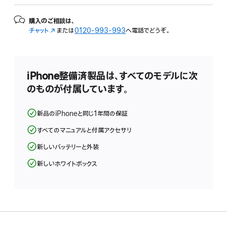
購入のご相談は、
チャット
（新
または
0120-993-993
へ電話でどうぞ。
規
ウ
イ
ン
iPhone整備済製品は、すべてのモデルに次
ド
のものが付属しています。
ウ
で
開
新品のiPhoneと同じ1年間の保証
き
ま
すべてのマニュアルと付属アクセサリ
す）
新しいバッテリーと外装
新しいホワイトボックス