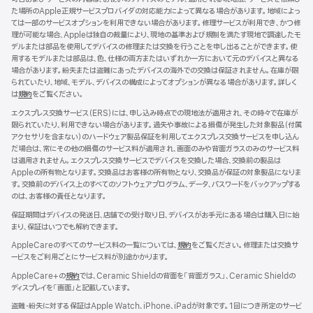
ウ
た場所のApple正規サービスプロバイダの対応能力によって異なる場合があります。地域によっ
で
ては一部のサービスオプションを利用できない場合があります。修理サービスが利用でき、かつ修
開
理が可能な場合、Appleは独自の裁量により、現地の基準および規制を満たす現地で調達したモ
き
デルまたは部品を使用してデバイスの修理または交換を行うことを申し出ることができます。使
ま
用するモデルまたは部品は、色、仕様の両方またはいずれか一方において元のデバイスと異なる
す）
場合があります。紛失または盗難にあったデバイスの海外での交換は保証されません。在庫が限
られていたり、地域、モデル、デバイスの構成によってオプションが異なる場合があります。詳しく
は
規約
（新
をご覧ください。
規
エクスプレス交換サービス（ERS）には、申し込み時点での現地法が適用され、その時々で在庫が
ウ
限られていたり、利用できない場合があります。過失や事故による損傷が発生した対象製品（付属
イ
アクセサリを含まない）のハードウェア製品保証を利用してエクスプレス交換サービスを申し込ん
ン
だ場合は、常にその他の損傷のサービス料が適用され、画面のみや背面ガラスのみのサービス料
ド
は適用されません。エクスプレス交換サービスでデバイスを交換した場合、交換前の製品は
ウ
Appleの所有物となります。交換品はお客様の所有物となり、交換品が保証の対象製品になりま
で
す。交換前のデバイス上のすべてのソフトウェアプログラム、データ、パスワードをバックアップする
開
のは、お客様の責任となります。
き
ま
保証期間はデバイスの発送日、店舗での受け取り日、デバイスがお手元にある場合は購入日に始
す）
まり、保証はいつでも解約できます。
AppleCareのすべてのサービス料の一覧については、
規約
（新
をご覧ください。修理または交換サ
ービスをご利用ごとにサービス料が別途かかります。
規
ウ
AppleCare+の
規約
（新
では、Ceramic Shieldの背面を「背面ガラス」、Ceramic Shieldの
イ
ディスプレイを「画面」と記載しています。
規
ン
ウ
ド
盗難・紛失に対する保証はApple Watch、iPhone、iPadが対象です。1回につき所定のサービ
イ