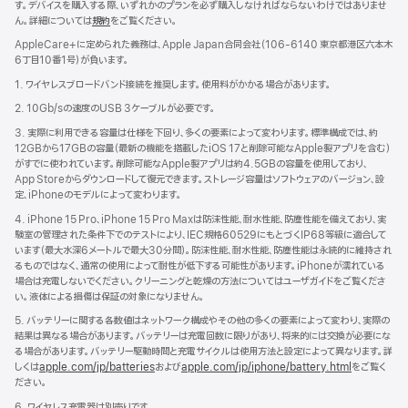
す。デバイスを購入する際、いずれかのプランを必ず購入しなければならないわけではありませ
ん。詳細については
規約
（新
をご覧ください。
規
AppleCare+に定められた義務は、Apple Japan合同会社（106-6140 東京都港区六本木
ウ
6丁目10番1号）が負いま す 。
イ
ン
1. ワイヤレスブロードバンド接続を推奨します。使用料がかかる場合があります。
ド
2. 10Gb/sの速度のUSB 3ケーブルが必要です。
ウ
で
3. 実際に利用できる容量は仕様を下回り、多くの要素によって変わります。標準構成では、約
開
12GBから17GBの容量（最新の機能を搭載したiOS 17と削除可能なApple製アプリを含む）
き
がすでに使われています。削除可能なApple製アプリは約4.5GBの容量を使用しており、
ま
App Storeからダウンロードして復元できます。ストレージ容量はソフトウェアのバージョン、設
す）
定、iPhoneのモデルによって変わります。
4. iPhone 15 Pro、iPhone 15 Pro Maxは防沫性能、耐水性能、防塵性能を備えており、実
験室の管理された条件下でのテストにより、IEC規格60529にもとづくIP68等級に適合して
います（最大水深6メートルで最大30分間）。防沫性能、耐水性能、防塵性能は永続的に維持され
るものではなく、通常の使用によって耐性が低下する可能性があります。iPhoneが濡れている
場合は充電しないでください。クリーニングと乾燥の方法についてはユーザガイドをご覧くださ
い。液体による損傷は保証の対象になりません。
5. バッテリーに関する各数値はネットワーク構成やその他の多くの要素によって変わり、実際の
結果は異なる場合があります。バッテリーは充電回数に限りがあり、将来的には交換が必要にな
る場合があります。バッテリー駆動時間と充電サイクルは使用方法と設定によって異なります。詳
しくは
apple.com/jp/batteries
および
apple.com/jp/iphone/battery.html
をご覧く
ださい。
6. ワイヤレス充電器は別売りです。