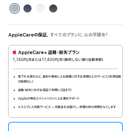
ブ
ホ
ブ
ル
ワ
ラ
ナチュラルチタニウム
ー
イ
ッ
チ
ト
ク
タ
チ
チ
AppleCareの保証。
すべてのプランに、心の平穏を
§
ニ
タ
タ
ウ
ニ
ニ
AppleCare+ 盗難・紛失プラン
ム
ウ
ウ
1,740円
/月
per
または17,400円
/年
年
（解約しない限り自動更新）
ム
ム
month
額
落下や水濡れなど、過失や事故による損傷に対する修理などのサービス（利用回数
の制限なし）
盗難・紛失に対する保証（1年間に2回まで）
Appleの専任スペシャリストによる優先サポート
エクスプレス交換サービス — 交換品をお届けし、修理の待ち時間をなくします