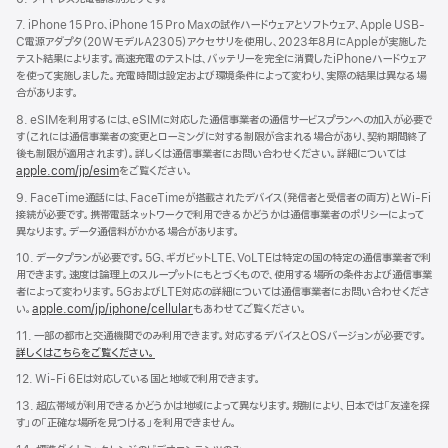
7. iPhone 15 Pro、iPhone 15 Pro Maxの試作ハードウェアとソフトウェア、Apple USB-
C電源アダプタ（20WモデルA2305）アクセサリを使用し、2023年8月にAppleが実施した
テスト結果によります。高速充電のテストは、バッテリーを完全に消費したiPhoneハードウェア
を使って実施しました。充電時間は設定および環境条件によって変わり、実際の結果は異なる場
合があります。
8. eSIMを利用するには、eSIMに対応した通信事業者の通信サービスプランへの加入が必要で
す（これには通信事業者の変更とローミングに対する制限が含まれる場合があり、契約期間終了
後も制限が適用されます）。詳しくは通信事業者にお問い合わせください。詳細については
apple.com/jp/esim
をご覧ください。
9. FaceTime通話には、FaceTimeが搭載されたデバイス（発信者と受信者の両方）とWi-Fi
接続が必要です。携帯電話ネットワークで利用できるかどうかは通信事業者のポリシーによって
異なります。データ通信料がかかる場合があります。
10. データプランが必要です。5G、ギガビットLTE、VoLTEは特定の国の特定の通信事業者で利
用できます。速度は論理上のスループットにもとづくもので、使用する場所の条件および通信事業
者によって変わります。5GおよびLTE対応の詳細については通信事業者にお問い合わせくださ
い。
apple.com/jp/iphone/cellular
もあわせてご覧ください。
11. 一部の都市と交通機関でのみ利用できます。対応するデバイスとOSバージョンが必要です。
詳しくはこちらをご覧ください。
12. Wi-Fi 6Eは対応している国と地域で利用できます。
13. 超広帯域が利用できるかどうかは地域によって異なります。規制により、日本では「友達を探
す」の「正確な場所を見つける」を利用できません。