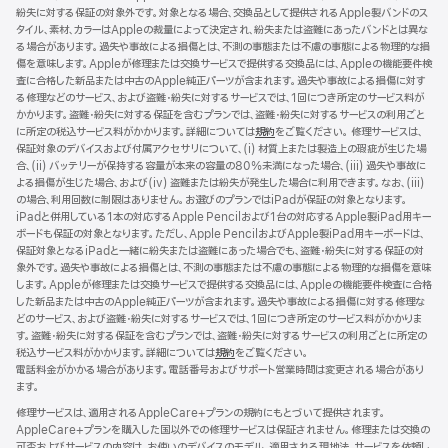
紛失に対する保証の対象外です。対象となる場合、交換品として提供されるApple製バンドのス
ド
タイル、素材、カラーはAppleの裁量によって決定され、紛失または盗難にあったバンドとは異な
ウ
る場合があります。過失や事故による損傷とは、不測の事態または不慮の事態による物理的な損
で
傷を意味します。Appleが修理または交換サービスで提供する交換品には、Appleの機能要件検
開
査に合格した新品または中古のApple純正パーツが含まれます。過失や事故による損傷に対す
き
る修理などのサービス、および盗難・紛失に対するサービスでは、1回につき所定のサービス料が
ま
かかります。盗難・紛失に対する保証を含むプランでは、盗難・紛失に対するサービスの利用ごと
す）
に所定の税込サービス料がかかります。詳細については
規約
（新
をご覧ください。 修理サービスは、
保証対象のデバイスおよび付属アクセサリについて、(i) 材質上または製造上の瑕疵が生じた場
規
合、(ii) バッテリーが保持する容量が本来の容量の80%未満になった場合、(iii) 過失や事故に
ウ
よる損傷が生じた場合、および(iv) 盗難または紛失が発生した場合に利用できます。なお、(iii)
イ
の場合、利用回数に制限はありません。お選びのプランではiPadが保証の対象となります。
ン
iPadと併用している1本の対応するApple Pencilおよび1台の対応するApple製iPad用キー
ド
ボードも保証の対象となります。ただし、Apple PencilおよびApple製iPad用キーボードは、
ウ
保証対象となるiPadと一緒に紛失または盗難にあった場合でも、盗難・紛失に対する保証の対
で
象外です。過失や事故による損傷とは、不測の事態または不慮の事態による物理的な損傷を意味
開
します。Appleが修理または交換サービスで提供する交換品には、Appleの機能要件検査に合格
き
した新品または中古のApple純正パーツが含まれます。過失や事故による損傷に対する修理な
ま
どのサービス、および盗難・紛失に対するサービスでは、1回につき所定のサービス料がかかりま
す）
す。盗難・紛失に対する保証を含むプランでは、盗難・紛失に対するサービスの利用ごとに所定の
税込サービス料がかかります。詳細については
規約
（新
をご覧ください。
電話料金がかかる場合があります。電話番号およびサポート営業時間は変更される場合があり
規
ます。
ウ
イ
修理サービスは、適用されるAppleCare+プランの規約にもとづいて提供されます。
ン
AppleCare+プランを購入した国以外での修理サービスは保証されません。修理または交換の
ド
可否およびサービスの内容は、お使いのデバイスのモデル、適用される現地法、サービスを依頼し