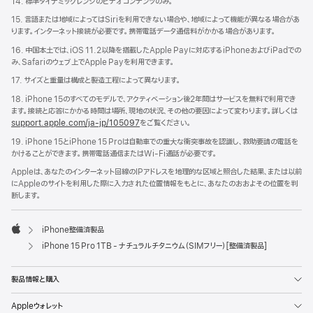
14. 標準ダイナミックレンジのビデオコンテンツのみ。
15. 言語または地域によってはSiriを利用できない場合や、地域によって機能が異なる場合があ
ります。インターネット接続が必要です。携帯電話データ通信料がかかる場合があります。
16. 中国本土では、iOS 11.2以降を搭載したApple Payに対応するiPhoneおよびiPadでの
み、Safariのウェブ上でApple Payを利用できます。
17. サイズと重量は構成と製造工程によって異なります。
18. iPhone 15のすべてのモデルで、アクティベーション後2年間はサービスを無料で利用でき
ます。接続と応答にかかる時間は場所、現地の状況、その他の要因によって変わります。詳しくは
support.apple.com/ja-jp/105097
をご覧ください。
19. iPhone 15とiPhone 15 Proは自動車での重大な衝突事故を認識し、救助要請の電話を
かけることができます。携帯電話通信またはWi-Fi通話が必要です。
Appleは、あなたのインターネット回線のIPアドレスを地理的な区域と照合した結果、または以前
にAppleのサイトを利用した際に入力された位置情報をもとに、あなたのおおよその位置を判
断します。
iPhone整備済製品
Apple
iPhone 15 Pro 1TB - ナチュラルチタニウム（SIMフリー）[整備済製品]
製品情報と購入
Appleウォレット