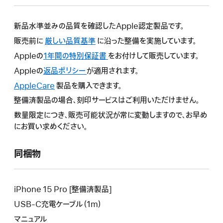
新品水準並みの品質を確認したApple認定製品です。
販売前に
厳しい品質基準
に沿った整備を実施しています。
Appleの
1年間の特別保証書
こ
をお付けして販売しています。
の
Appleの
返品ポリシー
こ
が適用されます。
操
の
AppleCare
こ
製品を購入できます。
作
操
の
整備済製品の場合、刻印サービスはご利用いただけません。
に
作
操
よ
数量限定につき、販売可能状況が常に変動しますので、お早め
に
作
り
にお買い求めください。
よ
に
新
り
よ
し
新
同梱物
り
い
し
新
ウ
い
し
イ
ウ
い
iPhone 15 Pro [整備済製品]
ン
イ
ウ
USB-C充電ケーブル（1m）
ド
ン
イ
ウ
マニュアル
ド