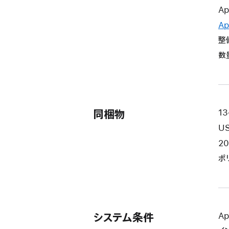
Ap
Ap
整
数
同梱物
13
U
2
ポ
システム条件
A