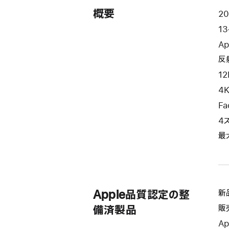
概要
2
13
Ap
反
1
4
Fa
4
最
Apple品質認定の整
新
販
備済製品
Ap