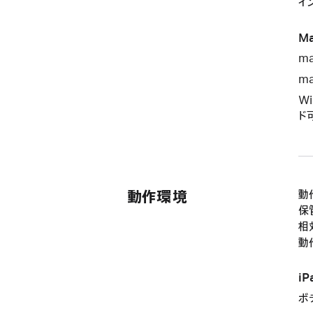
イ
M
ma
ma
Wi
ド
動作環境
動
保
相
動
i
ボ