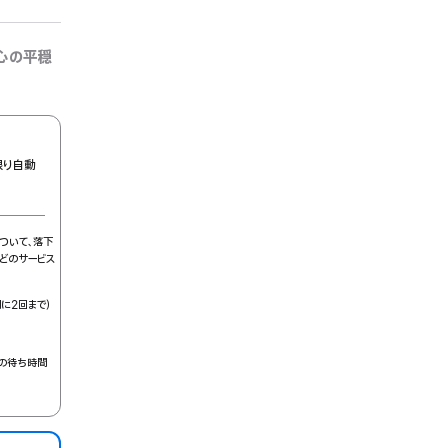
心の平穏
限り自動
ドについて、落下
どのサービス
に2回まで）
理の待ち時間