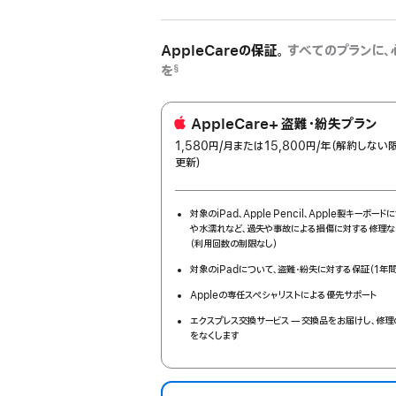
ー
ス
ブ
AppleCareの保証。
すべてのプランに、
ラ
を
§
ッ
ク
AppleCare+ 盗難・紛失プラン
1,580円
/月
per
または15,800円
/年
年
（解約しない
更新）
month
額
対象のiPad、Apple Pencil、Apple製キーボー
や水濡れなど、過失や事故による損傷に対する修理な
（利用回数の制限なし）
対象のiPadについて、盗難・紛失に対する保証（1年間
Appleの専任スペシャリストによる優先サポート
エクスプレス交換サービス — 交換品をお届けし、修
をなくします