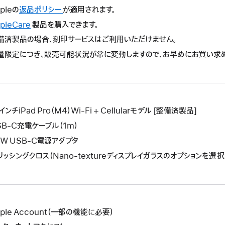
の
pleの
返品ポリシー
こ
が適用されます。
操
の
pleCare
こ
製品を購入できます。
作
操
の
備済製品の場合、刻印サービスはご利用いただけません。
に
作
操
よ
量限定につき、販売可能状況が常に変動しますので、お早めにお買い求
に
作
り
よ
に
新
り
よ
し
新
り
い
し
新
ウ
インチiPad Pro（M4）Wi-Fi + Cellularモデル [整備済製品]
い
し
イ
ウ
SB-C充電ケーブル（1m）
い
ン
イ
ウ
0W USB-C電源アダプタ
ド
ン
イ
リッシングクロス（Nano-textureディスプレイガラスのオプションを選
ウ
ド
ン
が
ウ
ド
開
が
ウ
き
開
が
ま
き
開
pple Account（一部の機能に必要）
す。
ま
き