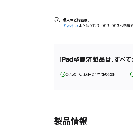
購入のご相談は、
チャット
（新
または
0120-993-993へ電話
規
ウ
イ
ン
ド
iPad整備済製品は、すべ
ウ
で
開
新品のiPadと同じ1年間の保証
き
ま
す）
製品情報