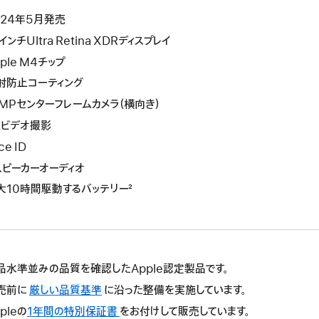
024年5月発売
インチUltra Retina XDRディスプレイ
ple M4チップ
射防止コーティング
2MPセンターフレームカメラ（横向き）
Kビデオ撮影
ce ID
スピーカーオーディオ
大10時間駆動するバッテリー²
品水準並みの品質を確認したApple認定製品です。
売前に
厳しい品質基準
に沿った整備を実施しています。
pleの
1年間の特別保証書
こ
をお付けして販売しています。