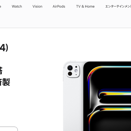
e
Watch
Vision
AirPods
TV & Home
エンターテインメン
4）
搭
済製