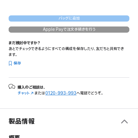
バッグに追加
Apple Payで注文手続きを行う
まだ検討中ですか？
あとでチェックできるようにすべての構成を保存したり、友だちと共有でき
ます。
保存
購入のご相談は、
チャット
（新
または
0120-993-993
へ電話でどうぞ。
規
ウ
イ
ン
製品情報
ド
ウ
で