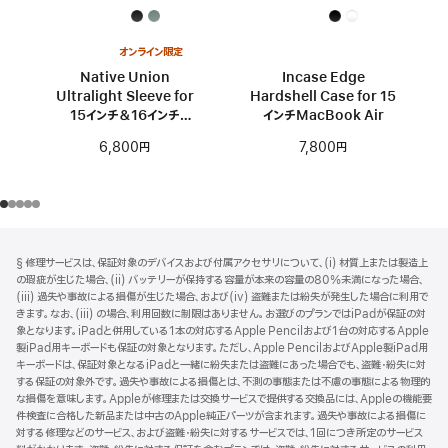
オンライン限定
Native Union
Incase Edge
Ultralight Sleeve for
Hardshell Case for 15
15インチ＆16インチ
インチMacBook Air
MacBook
6,800円
7,800円
フ
脚
§ 修理サービスは、保証対象のデバイスおよび付属アクセサリについて、(i) 材質上または製造上
注
ッ
の瑕疵が生じた場合、(ii) バッテリーが保持する容量が本来の容量の80%未満になった場合、
タ
(iii) 過失や事故による損傷が生じた場合、および(iv) 盗難または紛失が発生した場合に利用で
きます。なお、(iii) の場合、利用回数に制限はありません。お選びのプランではiPadが保証の対
ー
象となります。iPadと併用している1本の対応するApple Pencilおよび1台の対応するApple
製iPad用キーボードも保証の対象となります。ただし、Apple PencilおよびApple製iPad用
キーボードは、保証対象となるiPadと一緒に紛失または盗難にあった場合でも、盗難・紛失に対
する保証の対象外です。過失や事故による損傷とは、不測の事態または不慮の事態による物理的
な損傷を意味します。Appleが修理または交換サービスで提供する交換品には、Appleの機能要
件検査に合格した新品または中古のApple純正パーツが含まれます。過失や事故による損傷に
対する修理などのサービス、および盗難・紛失に対するサービスでは、1回につき所定のサービス