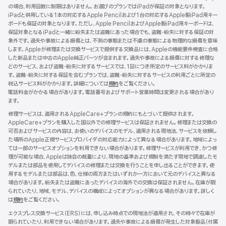
の場合、利用回数に制限はありません。お選びのプランではiPadが保証の対象となります。
ン
iPadと併用している1本の対応するApple Pencilおよび1台の対応するApple製iPad用キー
ド
ボードも保証の対象となります。ただし、Apple PencilおよびApple製iPad用キーボードは、
ウ
保証対象となるiPadと一緒に紛失または盗難にあった場合でも、盗難・紛失に対する保証の対
で
象外です。過失や事故による損傷とは、不測の事態または不慮の事態による物理的な損傷を意味
開
します。Appleが修理または交換サービスで提供する交換品には、Appleの機能要件検査に合格
き
した新品または中古のApple純正パーツが含まれます。過失や事故による損傷に対する修理な
ま
どのサービス、および盗難・紛失に対するサービスでは、1回につき所定のサービス料がかかりま
す）
す。盗難・紛失に対する保証を含むプランでは、盗難・紛失に対するサービスの利用ごとに所定の
税込サービス料がかかります。詳細については
規約
（新
をご覧ください。
電話料金がかかる場合があります。電話番号およびサポート営業時間は変更される場合があり
規
ます。
ウ
イ
修理サービスは、適用されるAppleCare+プランの規約にもとづいて提供されます。
ン
AppleCare+プランを購入した国以外での修理サービスは保証されません。修理または交換の
ド
可否およびサービスの内容は、お使いのデバイスのモデル、適用される現地法、サービスを依頼し
ウ
た場所のApple正規サービスプロバイダの対応能力によって異なる場合があります。地域によっ
で
ては一部のサービスオプションを利用できない場合があります。修理サービスが利用でき、かつ修
開
理が可能な場合、Appleは独自の裁量により、現地の基準および規制を満たす現地で調達したモ
き
デルまたは部品を使用してデバイスの修理または交換を行うことを申し出ることができます。使
ま
用するモデルまたは部品は、色、仕様の両方またはいずれか一方において元のデバイスと異なる
す）
場合があります。紛失または盗難にあったデバイスの海外での交換は保証されません。在庫が限
られていたり、地域、モデル、デバイスの構成によってオプションが異なる場合があります。詳しく
は
規約
（新
をご覧ください。
規
エクスプレス交換サービス（ERS）には、申し込み時点での現地法が適用され、その時々で在庫が
ウ
限られていたり、利用できない場合があります。過失や事故による損傷が発生した対象製品（付属
イ