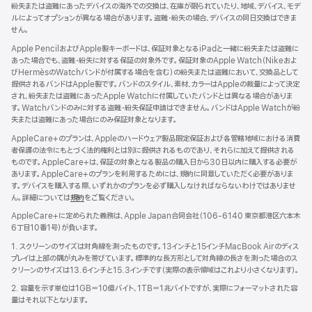
紛失または盗難にあったデバイスの海外での交換は、在庫が限られていたり、地域、デバイス、モデ
ルによってオプションが異なる場合があります。盗難・紛失の場合、デバイスの同日交換はできま
せん。
Apple PencilおよびApple製キーボードは、保証対象となるiPadと一緒に紛失または盗難に
あった場合でも、盗難・紛失に対する保証の対象外です。保証対象のApple Watch（Nikeおよ
びHermèsのWatchバンドが付属する場合を含む）の紛失または盗難において、交換品として
提供されるバンドはApple製です。バンドのスタイル、素材、カラーはAppleの裁量によって決定
され、紛失または盗難にあったApple Watchに付属していたバンドとは異なる場合がありま
す。Watchバンドのみに対する盗難・紛失保証申請はできません。バンドはApple Watchが紛
失または盗難にあった場合にのみ保証対象となります。
AppleCare+のプランは、Appleのハードウェア製品限定保証および各管轄地域における消費
者保護の法令にもとづく法的権利とは別に提供されるものであり、それらに加えて提供される
ものです。AppleCare+は、保証の対象となる製品の購入日から30日以内に購入する必要が
あります。AppleCare+のプランを利用するためには、規約に同意していただく必要がありま
す。デバイスを購入する際、いずれかのプランを必ず購入しなければならないわけではありませ
ん。詳細については
規約
（新
をご覧ください。
規
AppleCare+に定められた義務は、Apple Japan合同会社（106-6140 東京都港区六本木
ウ
6丁目10番1号）が負いま す 。
イ
ン
1. スクリーンのサイズは対角線を測ったものです。13インチと15インチMacBook Airのディス
ド
プレイは上部の隅が丸みを帯びています。標準的な長方形として対角線の長さを測った場合のス
ウ
クリーンのサイズは13.6インチと15.3インチです（実際の表示領域はこれより小さくなります）。
で
2. 容量を示す単位は1GB＝10億バイト、1TB＝1兆バイトですが、実際にフォーマットされた容
開
量はそれ以下となります。
き