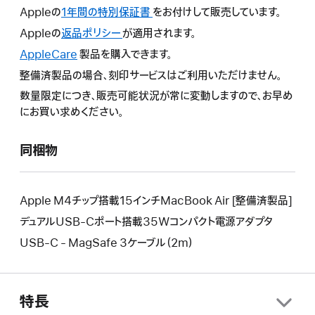
Appleの
1年間の特別保証書
こ
をお付けして販売しています。
の
Appleの
返品ポリシー
こ
が適用されます。
操
の
AppleCare
こ
製品を購入できます。
作
操
の
整備済製品の場合、刻印サービスはご利用いただけません。
に
作
操
よ
数量限定につき、販売可能状況が常に変動しますので、お早め
に
作
り
にお買い求めください。
よ
に
新
り
よ
し
新
同梱物
り
い
し
新
ウ
い
し
イ
ウ
い
Apple M4チップ搭載15インチMacBook Air [整備済製品]
ン
イ
ウ
デュアルUSB-Cポート搭載35Wコンパクト電源アダプタ
ド
ン
イ
ウ
USB-C - MagSafe 3ケーブル（2m）
ド
ン
が
ウ
ド
開
が
ウ
き
開
が
特長
ま
き
開