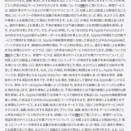
料がかかります。盗難・紛失に対する保証を含むプランでは、盗難・紛失に対するサービスの利用
ごとに所定の税込サービス料がかかります。詳細については
規約
（新
をご覧ください。 修理サービス
は、保証対象のデバイスおよび付属アクセサリについて、(i) 材質上または製造上の瑕疵が生じた
規
場合、(ii) バッテリーが保持する容量が本来の容量の80%未満になった場合、および (iii) 過失
ウ
や事故による損傷が生じた場合に利用できます。なお、(iii) の場合、利用回数に制限はありませ
イ
ん。過失や事故による損傷とは、不測の事態または不慮の事態による物理的な損傷を意味しま
ン
す。iPadを対象とするプランでは、iPadと併用している1本の対応するApple Pencilおよび1
ド
台の対応するApple製iPad用キーボードも保証の対象となります。Appleが修理または交換サ
ウ
ービスで提供する交換品には、Appleの機能要件検査に合格した新品または中古のApple純正
で
パーツが含まれます。機械的な故障の場合、サービス料は発生しません。過失や事故による損傷に
開
対する修理などのサービスでは、1回につき所定の税込サービス料がかかります。詳細については
き
規約
（新
をご覧ください。 修理サービスは、保証対象のデバイスおよび付属アクセサリについて、(i)
ま
材質上または製造上の瑕疵が生じた場合、(ii) バッテリーが保持する容量が本来の容量の80%
規
す）
未満になった場合、(iii) 過失や事故による損傷が生じた場合、および(iv) 盗難または紛失が発
ウ
生した場合に利用できます。なお、(iii) の場合、利用回数に制限はありません。Apple Watch
イ
バンドは、保証対象となるApple Watchと一緒に紛失または盗難にあった場合を除き、盗難・
ン
紛失に対する保証の対象外です。対象となる場合、交換品として提供されるApple製バンドのス
ド
タイル、素材、カラーはAppleの裁量によって決定され、紛失または盗難にあったバンドとは異な
ウ
る場合があります。過失や事故による損傷とは、不測の事態または不慮の事態による物理的な損
で
傷を意味します。Appleが修理または交換サービスで提供する交換品には、Appleの機能要件検
開
査に合格した新品または中古のApple純正パーツが含まれます。過失や事故による損傷に対す
き
る修理などのサービス、および盗難・紛失に対するサービスでは、1回につき所定のサービス料が
ま
かかります。盗難・紛失に対する保証を含むプランでは、盗難・紛失に対するサービスの利用ごと
す）
に所定の税込サービス料がかかります。詳細については
規約
（新
をご覧ください。 修理サービスは、
保証対象のデバイスおよび付属アクセサリについて、(i) 材質上または製造上の瑕疵が生じた場
規
合、(ii) バッテリーが保持する容量が本来の容量の80%未満になった場合、(iii) 過失や事故に
ウ
よる損傷が生じた場合、および(iv) 盗難または紛失が発生した場合に利用できます。なお、(iii)
イ