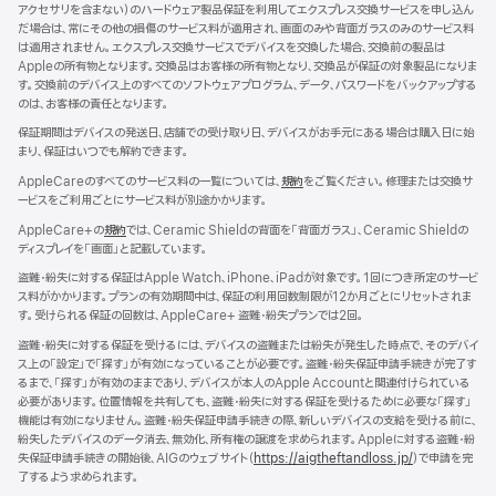
アクセサリを含まない）のハードウェア製品保証を利用してエクスプレス交換サービスを申し込ん
ン
だ場合は、常にその他の損傷のサービス料が適用され、画面のみや背面ガラスのみのサービス料
ド
は適用されません。エクスプレス交換サービスでデバイスを交換した場合、交換前の製品は
ウ
Appleの所有物となります。交換品はお客様の所有物となり、交換品が保証の対象製品になりま
で
す。交換前のデバイス上のすべてのソフトウェアプログラム、データ、パスワードをバックアップする
開
のは、お客様の責任となります。
き
ま
保証期間はデバイスの発送日、店舗での受け取り日、デバイスがお手元にある場合は購入日に始
す）
まり、保証はいつでも解約できます。
AppleCareのすべてのサービス料の一覧については、
規約
（新
をご覧ください。修理または交換サ
ービスをご利用ごとにサービス料が別途かかります。
規
ウ
AppleCare+の
規約
（新
では、Ceramic Shieldの背面を「背面ガラス」、Ceramic Shieldの
イ
ディスプレイを「画面」と記載しています。
規
ン
ウ
ド
盗難・紛失に対する保証はApple Watch、iPhone、iPadが対象です。1回につき所定のサービ
イ
ウ
ス料がかかります。プランの有効期間中は、保証の利用回数制限が12か月ごとにリセットされま
ン
で
す。受けられる保証の回数は、AppleCare+ 盗難・紛失プランでは2回。
ド
開
ウ
盗難・紛失に対する保証を受けるには、デバイスの盗難または紛失が発生した時点で、そのデバイ
き
で
ス上の「設定」で「探す」が有効になっていることが必要です。盗難・紛失保証申請手続きが完了す
ま
開
るまで、「探す」が有効のままであり、デバイスが本人のApple Accountと関連付けられている
す）
き
必要があります。位置情報を共有しても、盗難・紛失に対する保証を受けるために必要な「探す」
ま
機能は有効になりません。盗難・紛失保証申請手続きの際、新しいデバイスの支給を受ける前に、
す）
紛失したデバイスのデータ消去、無効化、所有権の譲渡を求められます。Appleに対する盗難・紛
失保証申請手続きの開始後、AIGのウェブサイト（
https://aigtheftandloss.jp/
）で申請を完
了するよう求められます。