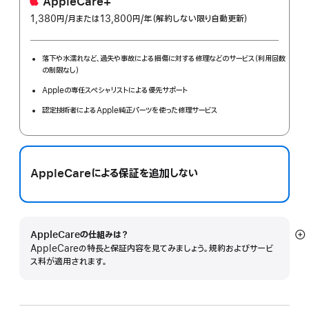
AppleCare+
1,380円
/月
per
または13,800円
/年
年
（解約しない限り自動更新）
month
額
落下や水濡れなど、過失や事故による損傷に対する修理などのサービス（利用回数
の制限なし）
Appleの専任スペシャリストによる優先サポート
認定技術者によるApple純正パーツを使った修理サービス
AppleCareによる保証を追加しない
AppleCareの仕組みは？
詳
AppleCareの特長と保証内容を見てみましょう。規約およびサービ
細
ス料が適用されます。
を
表
示