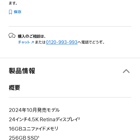
ます。
保存
購入のご相談は、
チャット
（新
または
0120-993-993
へ電話でどうぞ。
規
ウ
イ
ン
製品情報
ド
ウ
で
概要
開
き
ま
す）
2024年10月発売モデル
24インチ4.5K Retinaディスプレイ²
16GBユニファイドメモリ
256GB SSD¹