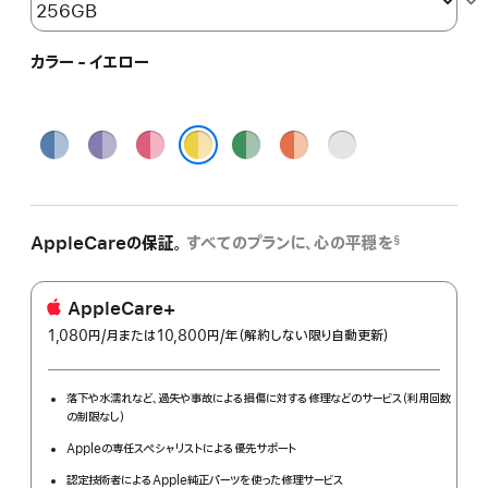
カラー - イエロー
ブ
パ
ピ
グ
オ
シ
ル
ー
ン
リ
レ
ル
イエロー
ー
プ
ク
ー
ン
バ
ル
ン
ジ
ー
AppleCareの保証。
すべてのプランに、心の平穏を
§
AppleCare+
1,080円
/月
per
または10,800円
/年
年
（解約しない限り自動更新）
month
額
落下や水濡れなど、過失や事故による損傷に対する修理などのサービス（利用回数
の制限なし）
Appleの専任スペシャリストによる優先サポート
認定技術者によるApple純正パーツを使った修理サービス