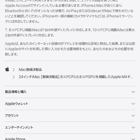
のMacコンピュータで利用できます。iPhoneとMacで、2ファクタ認証を使って同じ
Apple Accountでサインインしている必要があります。iPhoneとMacが近くにあり、
BluetoothとWi-Fiがオンになった状態で、AirPlayまたはSidecarがMacで使われていな
いことを確認してください。iPhoneの一部の機能（カメラやマイクなど）は、iPhoneミラーリン
グには対応していません。
7. 8コアCPU搭載iMacは1台の外部ディスプレイに対応します。10コアCPU搭載iMacは最大
2台の外部ディスプレイに対応します。
Appleは、あなたのインターネット回線のIPアドレスを地理的な区域と照合した結果、または以前
にAppleのサイトを利用した際に入力された位置情報をもとに、あなたのおおよその位置を判
断します。
Mac整備済製品
Apple
24インチiMac [整備済製品] 8コアCPUと8コアGPUを搭載したApple M4チップ - イエロー
製品情報と購入
Appleウォレット
アカウント
エンターテインメント
Apple Store