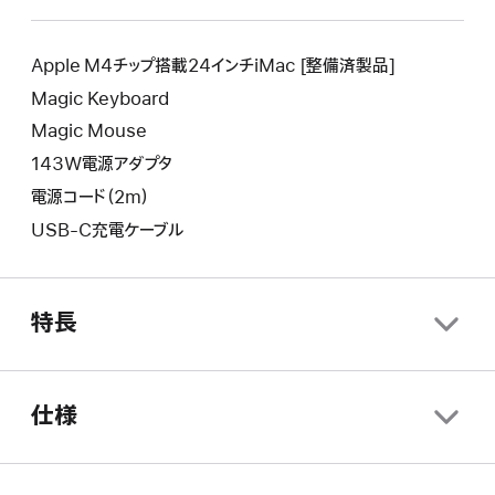
し
新
ウ
い
し
イ
ウ
い
Apple M4チップ搭載24インチiMac [整備済製品]
ン
イ
ウ
Magic Keyboard
ド
ン
イ
ウ
Magic Mouse
ド
ン
が
ウ
143W電源アダプタ
ド
開
が
ウ
電源コード（2m）
き
開
が
ま
USB-C充電ケーブル
き
開
す。
ま
き
す。
ま
す。
特長
仕様