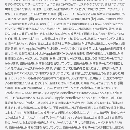
対する修理などのサービスでは、1回につき所定の税込サービス料がかかります。詳細については
き
規約
（新
をご覧ください。 修理サービスは、保証対象のデバイスおよび付属アクセサリについて、(i)
ま
材質上または製造上の瑕疵が生じた場合、(ii) バッテリーが保持する容量が本来の容量の80%
規
す）
未満になった場合、(iii) 過失や事故による損傷が生じた場合、および(iv) 盗難または紛失が発
ウ
生した場合に利用できます。なお、(iii) の場合、利用回数に制限はありません。Apple Watch
イ
バンドは、保証対象となるApple Watchと一緒に紛失または盗難にあった場合を除き、盗難・
ン
紛失に対する保証の対象外です。対象となる場合、交換品として提供されるApple製バンドのス
ド
タイル、素材、カラーはAppleの裁量によって決定され、紛失または盗難にあったバンドとは異な
ウ
る場合があります。過失や事故による損傷とは、不測の事態または不慮の事態による物理的な損
で
傷を意味します。Appleが修理または交換サービスで提供する交換品には、Appleの機能要件検
開
査に合格した新品または中古のApple純正パーツが含まれます。過失や事故による損傷に対す
き
る修理などのサービス、および盗難・紛失に対するサービスでは、1回につき所定のサービス料が
ま
かかります。盗難・紛失に対する保証を含むプランでは、盗難・紛失に対するサービスの利用ごと
す）
に所定の税込サービス料がかかります。詳細については
規約
（新
をご覧ください。 修理サービスは、
保証対象のデバイスおよび付属アクセサリについて、(i) 材質上または製造上の瑕疵が生じた場
規
合、(ii) バッテリーが保持する容量が本来の容量の80%未満になった場合、(iii) 過失や事故に
ウ
よる損傷が生じた場合、および(iv) 盗難または紛失が発生した場合に利用できます。なお、(iii)
イ
の場合、利用回数に制限はありません。お選びのプランではiPadが保証の対象となります。
ン
iPadと併用している1本の対応するApple Pencilおよび1台の対応するApple製iPad用キー
ド
ボードも保証の対象となります。ただし、Apple PencilおよびApple製iPad用キーボードは、
ウ
保証対象となるiPadと一緒に紛失または盗難にあった場合でも、盗難・紛失に対する保証の対
で
象外です。過失や事故による損傷とは、不測の事態または不慮の事態による物理的な損傷を意味
開
します。Appleが修理または交換サービスで提供する交換品には、Appleの機能要件検査に合格
き
した新品または中古のApple純正パーツが含まれます。過失や事故による損傷に対する修理な
ま
どのサービス、および盗難・紛失に対するサービスでは、1回につき所定のサービス料がかかりま
す）
す。盗難・紛失に対する保証を含むプランでは、盗難・紛失に対するサービスの利用ごとに所定の