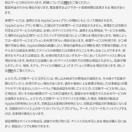
税込サービス料がかかります。詳細については
規約
（新
をご覧ください。
電話料金がかかる場合があります。電話番号およびサポート営業時間は変更される場合があり
規
ます。
ウ
イ
修理サービスは、適用されるAppleCare+プランの規約にもとづいて提供されます。
ン
AppleCare+プランを購入した国以外での修理サービスは保証されません。修理または交換の
ド
可否およびサービスの内容は、お使いのデバイスのモデル、適用される現地法、サービスを依頼し
ウ
た場所のApple正規サービスプロバイダの対応能力によって異なる場合があります。地域によっ
で
ては一部のサービスオプションを利用できない場合があります。修理サービスが利用でき、かつ修
開
理が可能な場合、Appleは独自の裁量により、現地の基準および規制を満たす現地で調達したモ
き
デルまたは部品を使用してデバイスの修理または交換を行うことを申し出ることができます。使
ま
用するモデルまたは部品は、色、仕様の両方またはいずれか一方において元のデバイスと異なる
す）
場合があります。紛失または盗難にあったデバイスの海外での交換は保証されません。在庫が限
られていたり、地域、モデル、デバイスの構成によってオプションが異なる場合があります。詳しく
は
規約
（新
をご覧ください。
規
エクスプレス交換サービス（ERS）には、申し込み時点での現地法が適用され、その時々で在庫が
ウ
限られていたり、利用できない場合があります。過失や事故による損傷が発生した対象製品（付属
イ
アクセサリを含まない）のハードウェア製品保証を利用してエクスプレス交換サービスを申し込ん
ン
だ場合は、常にその他の損傷のサービス料が適用され、画面のみや背面ガラスのみのサービス料
ド
は適用されません。エクスプレス交換サービスでデバイスを交換した場合、交換前の製品は
ウ
Appleの所有物となります。交換品はお客様の所有物となり、交換品が保証の対象製品になりま
で
す。交換前のデバイス上のすべてのソフトウェアプログラム、データ、パスワードをバックアップする
開
のは、お客様の責任となります。
き
ま
保証期間はデバイスの発送日、店舗での受け取り日、デバイスがお手元にある場合は購入日に始
す）
まり、保証はいつでも解約できます。