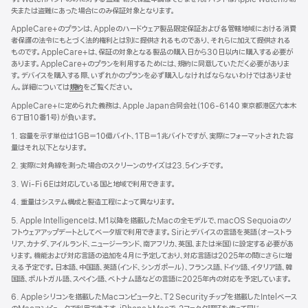
失または盗難にあった場合にのみ保証対象となります。
AppleCare+のプランは、Appleのハードウェア製品限定保証および各管轄地域における消費
者保護の法令にもとづく法的権利とは別に提供されるものであり、それらに加えて提供される
ものです。AppleCare+は、保証の対象となる製品の購入日から30日以内に購入する必要が
あります。AppleCare+のプランを利用するためには、規約に同意していただく必要がありま
す。デバイスを購入する際、いずれかのプランを必ず購入しなければならないわけではありませ
ん。詳細については
規約
（新
をご覧ください。
規
AppleCare+に定められた義務は、Apple Japan合同会社（106-6140 東京都港区六本木
ウ
6丁目10番1号）が負いま す 。
イ
ン
1. 容量を示す単位は1GB＝10億バイト、1TB＝1兆バイトですが、実際にフォーマットされた容
ド
量はそれ以下となります。
ウ
2. 実際に対角線を測った場合のスクリーンのサイズは23.5インチです。
で
開
3. Wi-Fi 6Eは対応している国と地域で利用できます。
き
4. 重量はシステム構成と製造工程によって異なります。
ま
す）
5. Apple Intelligenceは、M1以降を搭載したMacの全モデルで、macOS Sequoiaのソ
フトウェアアップデートとしてベータ版で利用できます。Siriとデバイスの言語を英語（オーストラ
リア、カナダ、アイルランド、ニュージーランド、南アフリカ、英国、または米国）に設定する必要があ
ります。機能および対応言語の追加を4月に予定しており、対応言語は2025年の間にさらに増
える予定です。日本語、中国語、英語（インド、シンガポール）、フランス語、ドイツ語、イタリア語、韓
国語、ポルトガル語、スペイン語、ベトナム語などの言語に2025年内の対応を予定しています。
6. Appleシリコンを搭載したMacコンピュータと、T2 Securityチップを搭載したIntelベース