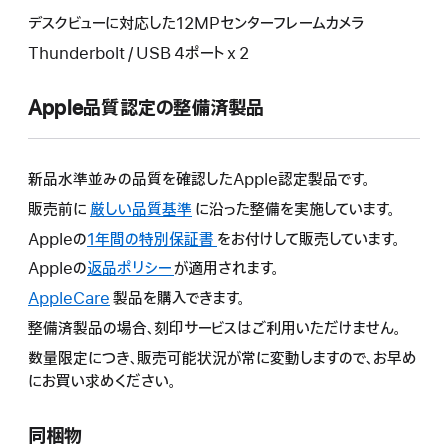
デスクビューに対応した12MPセンターフレームカメラ
Thunderbolt / USB 4ポート x 2
Apple品質認定の整備済製品
新品水準並みの品質を確認したApple認定製品です。
販売前に
厳しい品質基準
に沿った整備を実施しています。
Appleの
1年間の特別保証書
こ
をお付けして販売しています。
の
Appleの
返品ポリシー
こ
が適用されます。
操
の
AppleCare
こ
製品を購入できます。
作
操
の
整備済製品の場合、刻印サービスはご利用いただけません。
に
作
操
よ
数量限定につき、販売可能状況が常に変動しますので、お早め
に
作
り
にお買い求めください。
よ
に
新
り
よ
し
新
同梱物
り
い