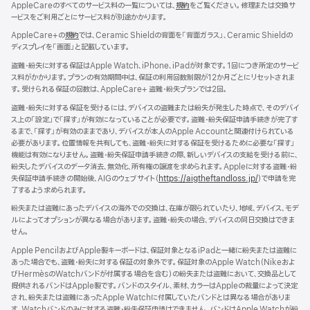
AppleCareのすべてのサービス料の一覧については、
規約
（新
をご覧ください。修理または交換サ
ービスをご利用ごとにサービス料が別途かかります。
規
ウ
AppleCare+の
規約
（新
では、Ceramic Shieldの背面を「背面ガラス」、Ceramic Shieldの
イ
ディスプレイを「画面」と記載しています。
規
ン
ウ
ド
盗難・紛失に対する保証はApple Watch、iPhone、iPadが対象です。1回につき所定のサービ
イ
ウ
ス料がかかります。プランの有効期間中は、保証の利用回数制限が12か月ごとにリセットされま
ン
で
す。受けられる保証の回数は、AppleCare+ 盗難・紛失プランでは2回。
ド
開
ウ
盗難・紛失に対する保証を受けるには、デバイスの盗難または紛失が発生した時点で、そのデバイ
き
で
ス上の「設定」で「探す」が有効になっていることが必要です。盗難・紛失保証申請手続きが完了す
ま
開
るまで、「探す」が有効のままであり、デバイスが本人のApple Accountと関連付けられている
す）
き
必要があります。位置情報を共有しても、盗難・紛失に対する保証を受けるために必要な「探す」
ま
機能は有効になりません。盗難・紛失保証申請手続きの際、新しいデバイスの支給を受ける前に、
す）
紛失したデバイスのデータ消去、無効化、所有権の譲渡を求められます。Appleに対する盗難・紛
失保証申請手続きの開始後、AIGのウェブサイト（
https://aigtheftandloss.jp/
）で申請を完
了するよう求められます。
紛失または盗難にあったデバイスの海外での交換は、在庫が限られていたり、地域、デバイス、モデ
ルによってオプションが異なる場合があります。盗難・紛失の場合、デバイスの同日交換はできま
せん。
Apple PencilおよびApple製キーボードは、保証対象となるiPadと一緒に紛失または盗難に
あった場合でも、盗難・紛失に対する保証の対象外です。保証対象のApple Watch（Nikeおよ
びHermèsのWatchバンドが付属する場合を含む）の紛失または盗難において、交換品として
提供されるバンドはApple製です。バンドのスタイル、素材、カラーはAppleの裁量によって決定
され、紛失または盗難にあったApple Watchに付属していたバンドとは異なる場合がありま
す。Watchバンドのみに対する盗難・紛失保証申請はできません。バンドはApple Watchが紛