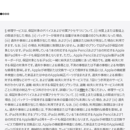
フ
脚
§ 修理サービスは、保証対象のデバイスおよび付属アクセサリについて、(i) 材質上または製造上
注
ッ
の瑕疵が生じた場合、(ii) バッテリーが保持する容量が本来の容量の80%未満になった場合、
タ
(iii) 過失や事故による損傷が生じた場合、および(iv) 盗難または紛失が発生した場合に利用で
きます。なお、(iii) の場合、利用回数に制限はありません。お選びのプランではiPadが保証の対
ー
象となります。iPadと併用している1本の対応するApple Pencilおよび1台の対応するApple
製iPad用キーボードも保証の対象となります。ただし、Apple PencilおよびApple製iPad用
キーボードは、保証対象となるiPadと一緒に紛失または盗難にあった場合でも、盗難・紛失に対
する保証の対象外です。過失や事故による損傷とは、不測の事態または不慮の事態による物理的
な損傷を意味します。Appleが修理または交換サービスで提供する交換品には、Appleの機能要
件検査に合格した新品または中古のApple純正パーツが含まれます。過失や事故による損傷に
対する修理などのサービス、および盗難・紛失に対するサービスでは、1回につき所定のサービス
料がかかります。盗難・紛失に対する保証を含むプランでは、盗難・紛失に対するサービスの利用
ごとに所定の税込サービス料がかかります。詳細については
規約
（新
をご覧ください。 修理サービス
は、保証対象のデバイスおよび付属アクセサリについて、(i) 材質上または製造上の瑕疵が生じた
規
場合、(ii) バッテリーが保持する容量が本来の容量の80%未満になった場合、および (iii) 過失
ウ
や事故による損傷が生じた場合に利用できます。なお、(iii) の場合、利用回数に制限はありませ
イ
ん。過失や事故による損傷とは、不測の事態または不慮の事態による物理的な損傷を意味しま
ン
す。iPadを対象とするプランでは、iPadと併用している1本の対応するApple Pencilおよび1
ド
台の対応するApple製iPad用キーボードも保証の対象となります。Appleが修理または交換サ
ウ
ービスで提供する交換品には、Appleの機能要件検査に合格した新品または中古のApple純正
で
パーツが含まれます。機械的な故障の場合、サービス料は発生しません。過失や事故による損傷に
開