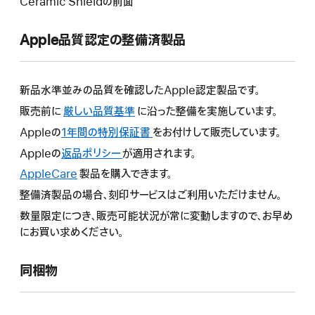
Ceramic Shieldの前面
Apple品質認定の整備済製品
新品水準並みの品質を確認したApple認定製品です。
販売前に
厳しい品質基準
に沿った整備を実施しています。
Appleの
1年間の特別保証書
こ
をお付けして販売しています。
の
Appleの
返品ポリシー
こ
が適用されます。
操
の
AppleCare
こ
製品を購入できます。
作
操
の
整備済製品の場合、刻印サービスはご利用いただけません。
に
作
操
よ
数量限定につき、販売可能状況が常に変動しますので、お早め
に
作
り
にお買い求めください。
よ
に
新
り
よ
し
新
同梱物
り
い
し
新
ウ
い
し
イ