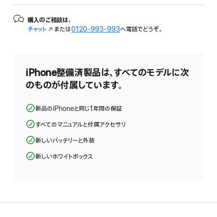
購入のご相談は、
チャット
（新
または
0120-993-993
へ電話でどうぞ。
規
ウ
イ
ン
iPhone整備済製品は、すべてのモデルに次
ド
のものが付属しています。
ウ
で
開
新品のiPhoneと同じ1年間の保証
き
ま
すべてのマニュアルと付属アクセサリ
す）
新しいバッテリーと外装
新しいホワイトボックス