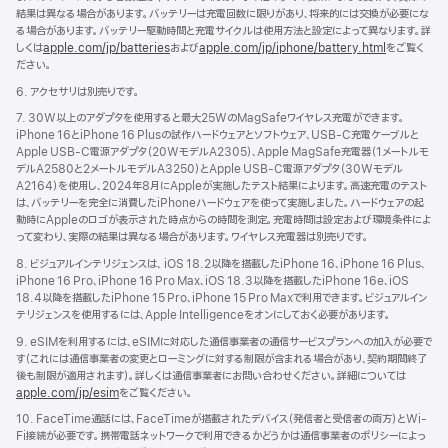
結果は異なる場合があります。バッテリーは充電回数に限りがあり、将来的には交換が必要にな
る場合があります。バッテリー駆動時間と充電サイクルは使用方法と設定によって異なります。詳
しくは
apple.com/jp/batteries
および
apple.com/jp/iphone/battery.html
をご覧く
ださい。
6. アクセサリは別売りです。
7. 30W以上のアダプタを使用すると最大25WのMagSafeワイヤレス充電ができます。
iPhone 16とiPhone 16 Plusの試作ハードウェアとソフトウェア、USB-C充電ケーブルと
Apple USB-C電源アダプタ（20WモデルA2305）、Apple MagSafe充電器（1メートルモ
デルA2580と2メートルモデルA3250）とApple USB-C電源アダプタ（30Wモデル
A2164）を使用し、2024年8月にAppleが実施したテスト結果によります。高速充電のテスト
は、バッテリーを完全に消費したiPhoneハードウェアを使って実施しました。ハードウェアの起
動時にAppleのロゴが表示された時点からの時間を測定。充電時間は設定および環境条件によ
って変わり、実際の結果は異なる場合があります。ワイヤレス充電器は別売りです。
8. ビジュアルインテリジェンスは、 iOS 18.2以降を搭載したiPhone 16、iPhone 16 Plus、
iPhone 16 Pro、iPhone 16 Pro Max、iOS 18.3以降を搭載したiPhone 16e、iOS
18.4以降を搭載したiPhone 15 Pro、iPhone 15 Pro Maxで利用できます。ビジュアルイン
テリジェンスを使用するには、Apple Intelligenceをオンにしておく必要があります。
9. eSIMを利用するには、eSIMに対応した通信事業者の通信サービスプランへの加入が必要で
す（これには通信事業者の変更とローミングに対する制限が含まれる場合があり、契約期間終了
後も制限が適用されます）。詳しくは通信事業者にお問い合わせください。詳細については
apple.com/jp/esim
をご覧ください。
10. FaceTime通話には、FaceTimeが搭載されたデバイス（発信者と受信者の両方）とWi-
Fi接続が必要です。携帯電話ネットワークで利用できるかどうかは通信事業者のポリシーによっ