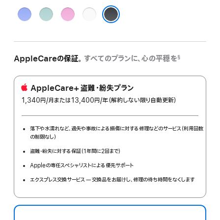
ウ
テ
ピ
ホ
ル
ィ
ン
ワ
ブラック
ト
ー
ク
イ
ラ
ル
ト
マ
AppleCareの保証。
すべてのプランに、心の平穏を
§
リ
ン
AppleCare+ 盗難・紛失プラン
1,340円
/月
per
または13,400円
/年
年
（解約しない限り自動更新）
month
額
落下や水濡れなど、過失や事故による損傷に対する修理などのサービス（利用回数
の制限なし）
盗難・紛失に対する保証（1年間に2回まで）
Appleの専任スペシャリストによる優先サポート
エクスプレス交換サービス — 交換品をお届けし、修理の待ち時間をなくします