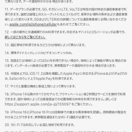
て異なります。データ通信料がかかる場合があります。
11. データプランが必要です。5G、ギガビットLTE、VoLTEは特定の国の特定の通信事業者で利
用できます。速度は論理上のスループットにもとづくもので、使用する場所の条件および通信事業
者によって変わります。5GおよびLTE対応の詳細については通信事業者にお問い合わせくださ
い。
apple.com/jp/iphone/cellular
もあわせてご覧ください。
12. 一部の都市と交通機関でのみ利用できます。対応するデバイスとOSバージョンが必要です。
詳しくはこちらをご覧ください。
13. 超広帯域が利用できるかどうかは地域によって異なります。
14. 標準ダイナミックレンジのビデオコンテンツのみ。
15. 言語または地域によってはSiriを利用できない場合や、地域によって機能が異なる場合があ
ります。インターネット接続が必要です。携帯電話データ通信料がかかる場合があります。
16. 中国本土では、iOS 11.2以降を搭載したApple Payに対応するiPhoneおよびiPadでの
み、Safariのウェブ上でApple Payを利用できます。
17. サイズと重量は構成と製造工程によって異なります。
18. iPhone 14以降のすべてのモデルで、アクティベーション後2年間はサービスを無料で利用
できます。国や地域によっては衛星経由での位置情報の共有を利用できません。詳しくは
https://support.apple.com/ja-jp/105097 をご覧くださ い。
19. iPhone 16とiPhone 16 Proは自動車での重大な衝突事故を認識し、救助要請の電話を
かけることができます。携帯電話通信またはWi-Fi通話が必要です。
20. Wi-Fi 7は対応している国と地域で利用できます。