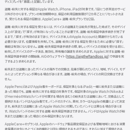
ディスプレイを「画面」と記載しています。
規
ン
ウ
ド
盗難・紛失に対する保証はApple Watch、iPhone、iPadが対象です。1回につき所定のサービ
イ
ウ
ス料がかかります。プランの有効期間中は、保証の利用回数制限が12か月ごとにリセットされま
ン
で
す。受けられる保証の回数は、AppleCare+ 盗難・紛失プランでは2回。
ド
開
ウ
盗難・紛失に対する保証を受けるには、デバイスの盗難または紛失が発生した時点で、そのデバイ
き
で
ス上の「設定」で「探す」が有効になっていることが必要です。盗難・紛失保証申請手続きが完了す
ま
開
るまで、「探す」が有効のままであり、デバイスが本人のApple Accountと関連付けられている
す）
き
必要があります。位置情報を共有しても、盗難・紛失に対する保証を受けるために必要な「探す」
ま
機能は有効になりません。盗難・紛失保証申請手続きの際、新しいデバイスの支給を受ける前に、
す）
紛失したデバイスのデータ消去、無効化、所有権の譲渡を求められます。Appleに対する盗難・紛
失保証申請手続きの開始後、AIGのウェブサイト（
https://aigtheftandloss.jp/
）で申請を完
了するよう求められます。
紛失または盗難にあったデバイスの海外での交換は、在庫が限られていたり、地域、デバイス、モデ
ルによってオプションが異なる場合があります。盗難・紛失の場合、デバイスの同日交換はできま
せん。
Apple PencilおよびApple製キーボードは、保証対象となるiPadと一緒に紛失または盗難に
あった場合でも、盗難・紛失に対する保証の対象外です。保証対象のApple Watch（Nikeおよ
びHermèsのWatchバンドが付属する場合を含む）の紛失または盗難において、交換品として
提供されるバンドはApple製です。バンドのスタイル、素材、カラーはAppleの裁量によって決定
され、紛失または盗難にあったApple Watchに付属していたバンドとは異なる場合がありま
す。Watchバンドのみに対する盗難・紛失保証申請はできません。バンドはApple Watchが紛
失または盗難にあった場合にのみ保証対象となります。
AppleCare+のプランは、Appleのハードウェア製品限定保証および各管轄地域における消費
者保護の法令にもとづく法的権利とは別に提供されるものであり、それらに加えて提供される