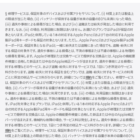
フ
脚
§ 修理サービスは、保証対象のデバイスおよび付属アクセサリについて、(i) 材質上または製造上
注
ッ
の瑕疵が生じた場合、(ii) バッテリーが保持する容量が本来の容量の80%未満になった場合、
タ
(iii) 過失や事故による損傷が生じた場合、および(iv) 盗難または紛失が発生した場合に利用で
きます。なお、(iii) の場合、利用回数に制限はありません。お選びのプランではiPadが保証の対
ー
象となります。iPadと併用している1本の対応するApple Pencilおよび1台の対応するApple
製iPad用キーボードも保証の対象となります。ただし、Apple PencilおよびApple製iPad用
キーボードは、保証対象となるiPadと一緒に紛失または盗難にあった場合でも、盗難・紛失に対
する保証の対象外です。過失や事故による損傷とは、不測の事態または不慮の事態による物理的
な損傷を意味します。Appleが修理または交換サービスで提供する交換品には、Appleの機能要
件検査に合格した新品または中古のApple純正パーツが含まれます。過失や事故による損傷に
対する修理などのサービス、および盗難・紛失に対するサービスでは、1回につき所定のサービス
料がかかります。盗難・紛失に対する保証を含むプランでは、盗難・紛失に対するサービスの利用
ごとに所定の税込サービス料がかかります。詳細については
規約
（新
をご覧ください。 修理サービス
は、保証対象のデバイスおよび付属アクセサリについて、(i) 材質上または製造上の瑕疵が生じた
規
場合、(ii) バッテリーが保持する容量が本来の容量の80%未満になった場合、および (iii) 過失
ウ
や事故による損傷が生じた場合に利用できます。なお、(iii) の場合、利用回数に制限はありませ
イ
ん。過失や事故による損傷とは、不測の事態または不慮の事態による物理的な損傷を意味しま
ン
す。iPadを対象とするプランでは、iPadと併用している1本の対応するApple Pencilおよび1
ド
台の対応するApple製iPad用キーボードも保証の対象となります。Appleが修理または交換サ
ウ
ービスで提供する交換品には、Appleの機能要件検査に合格した新品または中古のApple純正
で
パーツが含まれます。機械的な故障の場合、サービス料は発生しません。過失や事故による損傷に
開
対する修理などのサービスでは、1回につき所定の税込サービス料がかかります。詳細については
き
規約
（新
をご覧ください。 修理サービスは、保証対象のデバイスおよび付属アクセサリについて、(i)
ま
材質上または製造上の瑕疵が生じた場合、(ii) バッテリーが保持する容量が本来の容量の80%
規
す）