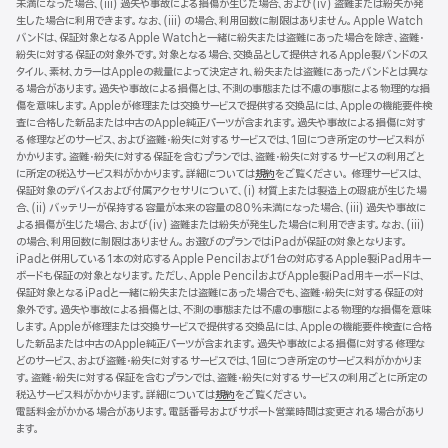
未満になった場合、(iii) 過失や事故による損傷が生じた場合、および(iv) 盗難または紛失が発
ウ
生した場合に利用できます。なお、(iii) の場合、利用回数に制限はありません。Apple Watch
イ
バンドは、保証対象となるApple Watchと一緒に紛失または盗難にあった場合を除き、盗難・
ン
紛失に対する保証の対象外です。対象となる場合、交換品として提供されるApple製バンドのス
ド
タイル、素材、カラーはAppleの裁量によって決定され、紛失または盗難にあったバンドとは異な
ウ
る場合があります。過失や事故による損傷とは、不測の事態または不慮の事態による物理的な損
で
傷を意味します。Appleが修理または交換サービスで提供する交換品には、Appleの機能要件検
開
査に合格した新品または中古のApple純正パーツが含まれます。過失や事故による損傷に対す
き
る修理などのサービス、および盗難・紛失に対するサービスでは、1回につき所定のサービス料が
ま
かかります。盗難・紛失に対する保証を含むプランでは、盗難・紛失に対するサービスの利用ごと
す）
に所定の税込サービス料がかかります。詳細については
規約
（新
をご覧ください。 修理サービスは、
保証対象のデバイスおよび付属アクセサリについて、(i) 材質上または製造上の瑕疵が生じた場
規
合、(ii) バッテリーが保持する容量が本来の容量の80%未満になった場合、(iii) 過失や事故に
ウ
よる損傷が生じた場合、および(iv) 盗難または紛失が発生した場合に利用できます。なお、(iii)
イ
の場合、利用回数に制限はありません。お選びのプランではiPadが保証の対象となります。
ン
iPadと併用している1本の対応するApple Pencilおよび1台の対応するApple製iPad用キー
ド
ボードも保証の対象となります。ただし、Apple PencilおよびApple製iPad用キーボードは、
ウ
保証対象となるiPadと一緒に紛失または盗難にあった場合でも、盗難・紛失に対する保証の対
で
象外です。過失や事故による損傷とは、不測の事態または不慮の事態による物理的な損傷を意味
開
します。Appleが修理または交換サービスで提供する交換品には、Appleの機能要件検査に合格
き
した新品または中古のApple純正パーツが含まれます。過失や事故による損傷に対する修理な
ま
どのサービス、および盗難・紛失に対するサービスでは、1回につき所定のサービス料がかかりま
す）
す。盗難・紛失に対する保証を含むプランでは、盗難・紛失に対するサービスの利用ごとに所定の
税込サービス料がかかります。詳細については
規約
（新
をご覧ください。
電話料金がかかる場合があります。電話番号およびサポート営業時間は変更される場合があり
規
ます。
ウ
イ