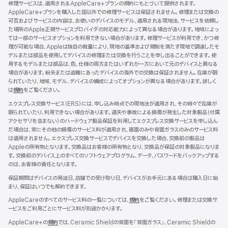
修理サービスは、適用されるAppleCare+プランの規約にもとづいて提供されます。
ン
AppleCare+プランを購入した国以外での修理サービスは保証されません。修理または交換の
ド
可否およびサービスの内容は、お使いのデバイスのモデル、適用される現地法、サービスを依頼し
ウ
た場所のApple正規サービスプロバイダの対応能力によって異なる場合があります。地域によっ
で
ては一部のサービスオプションを利用できない場合があります。修理サービスが利用でき、かつ修
開
理が可能な場合、Appleは独自の裁量により、現地の基準および規制を満たす現地で調達したモ
き
デルまたは部品を使用してデバイスの修理または交換を行うことを申し出ることができます。使
ま
用するモデルまたは部品は、色、仕様の両方またはいずれか一方において元のデバイスと異なる
す）
場合があります。紛失または盗難にあったデバイスの海外での交換は保証されません。在庫が限
られていたり、地域、モデル、デバイスの構成によってオプションが異なる場合があります。詳しく
は
規約
（新
をご覧ください。
規
エクスプレス交換サービス（ERS）には、申し込み時点での現地法が適用され、その時々で在庫が
ウ
限られていたり、利用できない場合があります。過失や事故による損傷が発生した対象製品（付属
イ
アクセサリを含まない）のハードウェア製品保証を利用してエクスプレス交換サービスを申し込ん
ン
だ場合は、常にその他の損傷のサービス料が適用され、画面のみや背面ガラスのみのサービス料
ド
は適用されません。エクスプレス交換サービスでデバイスを交換した場合、交換前の製品は
ウ
Appleの所有物となります。交換品はお客様の所有物となり、交換品が保証の対象製品になりま
で
す。交換前のデバイス上のすべてのソフトウェアプログラム、データ、パスワードをバックアップする
開
のは、お客様の責任となります。
き
ま
保証期間はデバイスの発送日、店舗での受け取り日、デバイスがお手元にある場合は購入日に始
す）
まり、保証はいつでも解約できます。
AppleCareのすべてのサービス料の一覧については、
規約
（新
をご覧ください。修理または交換サ
ービスをご利用ごとにサービス料が別途かかります。
規
ウ
AppleCare+の
規約
（新
では、Ceramic Shieldの背面を「背面ガラス」、Ceramic Shieldの
イ