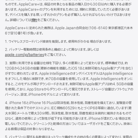
ものです。AppleCare+は、保証の対象となる製品の購入日から30日以内に購入する必要が
あります。AppleCare+のプランを利用するためには、規約に同意していただく必要がありま
す。デバイスを購入する際、いずれかのプランを必ず購入しなければならないわけではありませ
ん。詳細については
規約
（新
をご覧ください。
規
AppleCare+に定められた義務は、Apple Japan合同会社（106-6140 東京都港区六本木
ウ
6丁目10番1号）が負いま す 。
イ
ン
1. ワイヤレスブロードバンド接続を推奨します。使用料がかかる場合があります。
ド
2. バッテリー駆動時間は使用条件と構成によって異なります。詳しくは
ウ
apple.com/jp/batteries
をご覧ください。
で
開
3. 実際に利用できる容量は仕様を下回り、多くの要素によって変わります。標準構成では、約
き
12GBから24GBの容量（最新の機能を搭載したiOS 18と削除可能なApple製アプリを含む）
ま
がすでに使われています。Apple IntelligenceのオンデバイスモデルはApple Intelligence
す）
をオフにした場合に削除でき、約7GBの容量を使用しています。Apple Intelligenceをオンに
すると、このモデルが再びダウンロードされます。削除可能なApple製アプリは約4.5GBの容量
を使用しており、App Storeからダウンロードして復元できます。ストレージ容量はソフトウェアの
バージョン、設定、iPhoneのモデルによって変わります。
4. iPhone 16とiPhone 16 Plusは防沫性能、耐水性能、防塵性能を備えており、実験室の管
理された条件下でのテストにより、IEC規格60529にもとづくIP68等級に適合しています（最
大水深6メートルで最大30分間）。防沫性能、耐水性能、防塵性能は永続的に維持されるもので
はなく、通常の使用によって耐性が低下する可能性があります。iPhoneが濡れている場合は充
電しないでください。クリーニングと乾燥の方法についてはユーザガイドをご覧ください。液体に
よる損傷は保証の対象になりません。
5. バッテリーに関する各数値はネットワーク構成やその他の多くの要素によって変わり、実際の