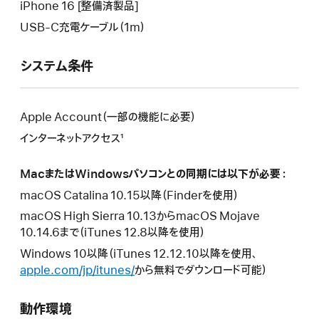
ウ
い
iPhone 16 [整備済製品]
ン
イ
ウ
USB-C充電ケーブル（1m）
ド
ン
イ
ウ
ド
ン
が
システム条件
ウ
ド
開
が
ウ
き
開
が
ま
き
Apple Account（一部の機能に必要）
開
す。
ま
き
インターネットアクセス¹
す。
ま
す。
MacまたはWindowsパソコンとの同期には以下が必要：
macOS Catalina 10.15以降（Finderを使用）
macOS High Sierra 10.13からmacOS Mojave
10.14.6まで（iTunes 12.8以降を使用）
Windows 10以降（iTunes 12.12.10以降を使用、
apple.com/jp/itunes/
から無料でダウンロード可能）
動作環境