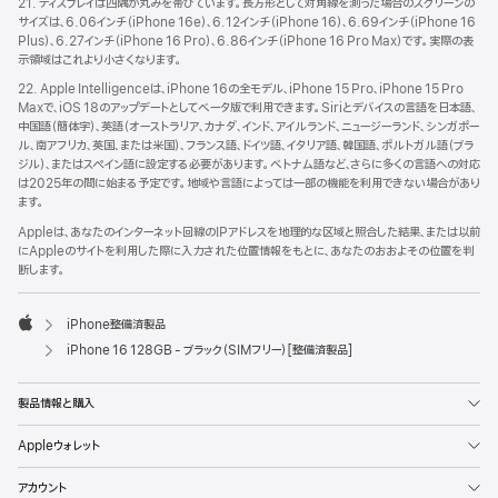
21. ディスプレイは四隅が丸みを帯びています。長方形として対角線を測った場合のスクリーンの
サイズは、6.06インチ（iPhone 16e）、6.12インチ（iPhone 16）、6.69インチ（iPhone 16
Plus）、6.27インチ（iPhone 16 Pro）、6.86インチ（iPhone 16 Pro Max）です。実際の表
示領域はこれより小さくなります。
22. Apple Intelligenceは、iPhone 16の全モデル、iPhone 15 Pro、iPhone 15 Pro
Maxで、iOS 18のアップデートとしてベータ版で利用できます。Siriとデバイスの言語を日本語、
中国語（簡体字）、英語（オーストラリア、カナダ、インド、アイルランド、ニュージーランド、シンガポー
ル、南アフリカ、英国、または米国）、フランス語、ドイツ語、イタリア語、韓国語、ポルトガル語（ブラ
ジル）、またはスペイン語に設定する必要があります。ベトナム語など、さらに多くの言語への対応
は2025年の間に始まる予定です。地域や言語によっては一部の機能を利用できない場合があり
ます。
Appleは、あなたのインターネット回線のIPアドレスを地理的な区域と照合した結果、または以前
にAppleのサイトを利用した際に入力された位置情報をもとに、あなたのおおよその位置を判
断します。
iPhone整備済製品
Apple
iPhone 16 128GB - ブラック（SIMフリー）[整備済製品]
製品情報と購入
Appleウォレット
アカウント