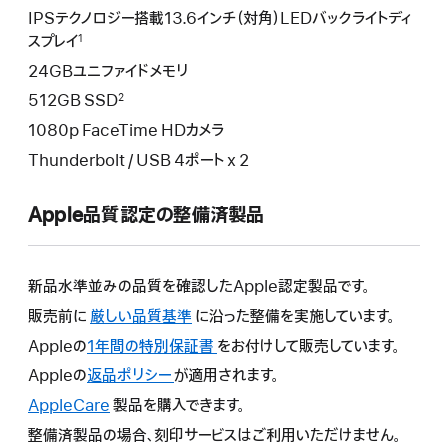
IPSテクノロジー搭載13.6インチ（対角）LEDバックライトディ
スプレイ
1
24GBユニファイドメモリ
512GB SSD
2
1080p FaceTime HDカメラ
Thunderbolt / USB 4ポート x 2
Apple品質認定の整備済製品
新品水準並みの品質を確認したApple認定製品です。
販売前に
厳しい品質基準
に沿った整備を実施しています。
Appleの
1年間の特別保証書
こ
をお付けして販売しています。
の
Appleの
返品ポリシー
こ
が適用されます。
操
の
AppleCare
こ
製品を購入できます。
作
操
の
整備済製品の場合、刻印サービスはご利用いただけません。
に
作