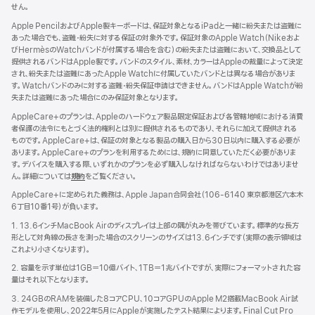
せん。
Apple PencilおよびApple製キーボードは、保証対象となるiPadと一緒に紛失または盗難に
あった場合でも、盗難・紛失に対する保証の対象外です。保証対象のApple Watch（Nikeおよ
びHermèsのWatchバンドが付属する場合を含む）の紛失または盗難において、交換品として
提供されるバンドはApple製です。バンドのスタイル、素材、カラーはAppleの裁量によって決定
され、紛失または盗難にあったApple Watchに付属していたバンドとは異なる場合がありま
す。Watchバンドのみに対する盗難・紛失保証申請はできません。バンドはApple Watchが紛
失または盗難にあった場合にのみ保証対象となります。
AppleCare+のプランは、Appleのハードウェア製品限定保証および各管轄地域における消費
者保護の法令にもとづく法的権利とは別に提供されるものであり、それらに加えて提供される
ものです。AppleCare+は、保証の対象となる製品の購入日から30日以内に購入する必要が
あります。AppleCare+のプランを利用するためには、規約に同意していただく必要がありま
す。デバイスを購入する際、いずれかのプランを必ず購入しなければならないわけではありませ
ん。詳細については
規約
（新
をご覧ください。
規
AppleCare+に定められた義務は、Apple Japan合同会社（106-6140 東京都港区六本木
ウ
6丁目10番1号）が負いま す 。
イ
ン
1. 13.6インチMacBook Airのディスプレイは上部の隅が丸みを帯びています。標準的な長方
ド
形として対角線の長さを測った場合のスクリーンのサイズは13.6インチです（実際の表示領域は
ウ
これより小さくなります）。
で
2. 容量を示す単位は1GB＝10億バイト、1TB＝1兆バイトですが、実際にフォーマットされた容
開
量はそれ以下となります。
き
ま
3. 24GBのRAMを装備した8コアCPU、10コアGPUのApple M2搭載MacBook Air試
す）
作モデルを使用し、2022年5月にAppleが実施したテスト結果によります。Final Cut Pro