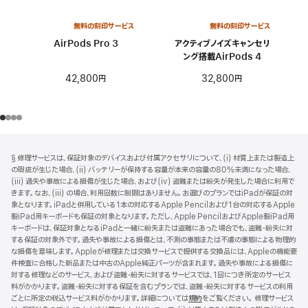
無料の刻印サービス
無料の刻印サービス
AirPods Pro 3
アクティブノイズキャンセリ
ング搭載AirPods 4
42,800円
32,800円
フ
脚
§ 修理サービスは、保証対象のデバイスおよび付属アクセサリについて、(i) 材質上または製造上
注
ッ
の瑕疵が生じた場合、(ii) バッテリーが保持する容量が本来の容量の80%未満になった場合、
タ
(iii) 過失や事故による損傷が生じた場合、および(iv) 盗難または紛失が発生した場合に利用で
きます。なお、(iii) の場合、利用回数に制限はありません。お選びのプランではiPadが保証の対
ー
象となります。iPadと併用している1本の対応するApple Pencilおよび1台の対応するApple
製iPad用キーボードも保証の対象となります。ただし、Apple PencilおよびApple製iPad用
キーボードは、保証対象となるiPadと一緒に紛失または盗難にあった場合でも、盗難・紛失に対
する保証の対象外です。過失や事故による損傷とは、不測の事態または不慮の事態による物理的
な損傷を意味します。Appleが修理または交換サービスで提供する交換品には、Appleの機能要
件検査に合格した新品または中古のApple純正パーツが含まれます。過失や事故による損傷に
対する修理などのサービス、および盗難・紛失に対するサービスでは、1回につき所定のサービス
料がかかります。盗難・紛失に対する保証を含むプランでは、盗難・紛失に対するサービスの利用
ごとに所定の税込サービス料がかかります。詳細については
規約
（新
をご覧ください。 修理サービス