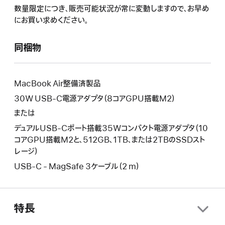
操
よ
数量限定につき、販売可能状況が常に変動しますので、お早め
に
作
り
にお買い求めください。
よ
に
新
り
よ
し
新
同梱物
り
い
し
新
ウ
い
し
イ
ウ
い
MacBook Air整備済製品
ン
イ
ウ
30W USB-C電源アダプタ（8コアGPU搭載M2）
ド
ン
イ
ウ
または
ド
ン
が
ウ
デュアルUSB-Cポート搭載35Wコンパクト電源アダプタ（10
ド
開
が
コアGPU搭載M2と、512GB、1TB、または2TBのSSDスト
ウ
き
開
レージ）
が
ま
き
開
USB-C - MagSafe 3ケーブル（2 m）
す。
ま
き
す。
ま
す。
特長