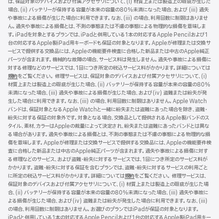
は、保証対象のデバイスおよび付属アクセサリについて、(i) 材質上または製造上の瑕疵が生じた
規
場合、(ii) バッテリーが保持する容量が本来の容量の80%未満になった場合、および (iii) 過失
ウ
や事故による損傷が生じた場合に利用できます。なお、(iii) の場合、利用回数に制限はありませ
イ
ん。過失や事故による損傷とは、不測の事態または不慮の事態による物理的な損傷を意味しま
ン
す。iPadを対象とするプランでは、iPadと併用している1本の対応するApple Pencilおよび1
ド
台の対応するApple製iPad用キーボードも保証の対象となります。Appleが修理または交換サ
ウ
ービスで提供する交換品には、Appleの機能要件検査に合格した新品または中古のApple純正
で
パーツが含まれます。機械的な故障の場合、サービス料は発生しません。過失や事故による損傷に
開
対する修理などのサービスでは、1回につき所定の税込サービス料がかかります。詳細については
き
規約
（新
をご覧ください。 修理サービスは、保証対象のデバイスおよび付属アクセサリについて、(i)
ま
材質上または製造上の瑕疵が生じた場合、(ii) バッテリーが保持する容量が本来の容量の80%
規
す）
未満になった場合、(iii) 過失や事故による損傷が生じた場合、および(iv) 盗難または紛失が発
ウ
生した場合に利用できます。なお、(iii) の場合、利用回数に制限はありません。Apple Watch
イ
バンドは、保証対象となるApple Watchと一緒に紛失または盗難にあった場合を除き、盗難・
ン
紛失に対する保証の対象外です。対象となる場合、交換品として提供されるApple製バンドのス
ド
タイル、素材、カラーはAppleの裁量によって決定され、紛失または盗難にあったバンドとは異な
ウ
る場合があります。過失や事故による損傷とは、不測の事態または不慮の事態による物理的な損
で
傷を意味します。Appleが修理または交換サービスで提供する交換品には、Appleの機能要件検
開
査に合格した新品または中古のApple純正パーツが含まれます。過失や事故による損傷に対す
き
る修理などのサービス、および盗難・紛失に対するサービスでは、1回につき所定のサービス料が
ま
かかります。盗難・紛失に対する保証を含むプランでは、盗難・紛失に対するサービスの利用ごと
す）
に所定の税込サービス料がかかります。詳細については
規約
（新
をご覧ください。 修理サービスは、
保証対象のデバイスおよび付属アクセサリについて、(i) 材質上または製造上の瑕疵が生じた場
規
合、(ii) バッテリーが保持する容量が本来の容量の80%未満になった場合、(iii) 過失や事故に
ウ
よる損傷が生じた場合、および(iv) 盗難または紛失が発生した場合に利用できます。なお、(iii)
イ
の場合、利用回数に制限はありません。お選びのプランではiPadが保証の対象となります。
ン
iPadと併用している1本の対応するApple Pencilおよび1台の対応するApple製iPad用キー
ド