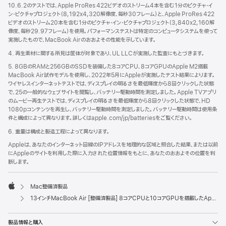
10.6.2のテストでは、Apple ProRes 422ビデオのストリーム4本を含む1分のピクチャ・イ
ン・ピクチャプロジェクト（8,192x4,320解像度、毎秒30フレーム）と、Apple ProRes 422
ビデオのストリーム20本を含む1分のピクチャ・イン・ピクチャプロジェクト（3,840x2,160解
像度、毎秒29.97フレーム）を使用。パフォーマンステストは特定のコンピュータシステムを使って
実施したもので、MacBook Airのおおよその性能を示しています。
4. 再生素材に関する所見は筐体が対象であり、UL LLCが実施した監査にもとづきます。
5. 8GBのRAMと256GBのSSDを装備した8コアCPU、8コアGPUのApple M2搭載
MacBook Air試作モデルを使用し、2022年5月にAppleが実施したテスト結果によります。
ワイヤレスインターネットテストでは、ディスプレイの明るさを最低輝度から8回クリックした状態
で、25の一般的なウェブサイトを閲覧し、バッテリー駆動時間を測定しました。Apple TVアプリ
のムービー再生テストでは、ディスプレイの明るさを最低輝度から8回クリックした状態で、HD
1080pコンテンツを再生し、バッテリー駆動時間を測定しました。バッテリー駆動時間は使用条
件と構成によって異なります。詳しくはapple.com/jp/batteriesをご覧ください。
6. 重量は構成と製造工程によって異なります。
Appleは、あなたのインターネット回線のIPアドレスを地理的な区域と照合した結果、または以前
にAppleのサイトを利用した際に入力された位置情報をもとに、あなたのおおよその位置を判
断します。
Mac整備済製品
Apple
13インチMacBook Air [整備済製品] 8コアCPUと10コアGPUを搭載したApple M2チップ - スターライト
製品情報と購入