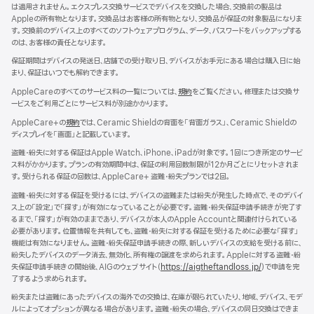
ド
は適用されません。エクスプレス交換サービスでデバイスを交換した場合、交換前の製品は
ウ
Appleの所有物となります。交換品はお客様の所有物となり、交換品が保証の対象製品になりま
で
す。交換前のデバイス上のすべてのソフトウェアプログラム、データ、パスワードをバックアップする
開
のは、お客様の責任となります。
き
ま
保証期間はデバイスの発送日、店舗での受け取り日、デバイスがお手元にある場合は購入日に始
す）
まり、保証はいつでも解約できます。
AppleCareのすべてのサービス料の一覧については、
規約
（新
をご覧ください。修理または交換サ
ービスをご利用ごとにサービス料が別途かかります。
規
ウ
AppleCare+の
規約
（新
では、Ceramic Shieldの背面を「背面ガラス」、Ceramic Shieldの
イ
ディスプレイを「画面」と記載しています。
規
ン
ウ
ド
盗難・紛失に対する保証はApple Watch、iPhone、iPadが対象です。1回につき所定のサービ
イ
ウ
ス料がかかります。プランの有効期間中は、保証の利用回数制限が12か月ごとにリセットされま
ン
で
す。受けられる保証の回数は、AppleCare+ 盗難・紛失プランでは2回。
ド
開
ウ
盗難・紛失に対する保証を受けるには、デバイスの盗難または紛失が発生した時点で、そのデバイ
き
で
ス上の「設定」で「探す」が有効になっていることが必要です。盗難・紛失保証申請手続きが完了す
ま
開
るまで、「探す」が有効のままであり、デバイスが本人のApple Accountと関連付けられている
す）
き
必要があります。位置情報を共有しても、盗難・紛失に対する保証を受けるために必要な「探す」
ま
機能は有効になりません。盗難・紛失保証申請手続きの際、新しいデバイスの支給を受ける前に、
す）
紛失したデバイスのデータ消去、無効化、所有権の譲渡を求められます。Appleに対する盗難・紛
失保証申請手続きの開始後、AIGのウェブサイト（
https://aigtheftandloss.jp/
）で申請を完
了するよう求められます。
紛失または盗難にあったデバイスの海外での交換は、在庫が限られていたり、地域、デバイス、モデ
ルによってオプションが異なる場合があります。盗難・紛失の場合、デバイスの同日交換はできま