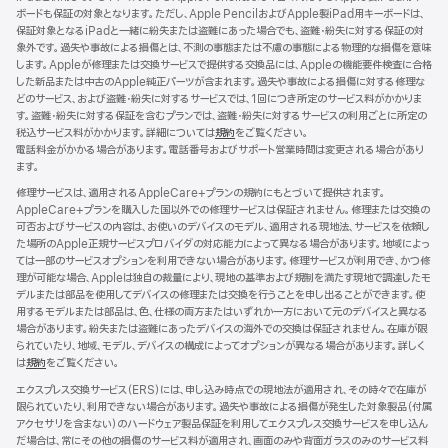
ボードも保証の対象となります。ただし、Apple PencilおよびApple製iPad用キーボードは、
ウ
保証対象となるiPadと一緒に紛失または盗難にあった場合でも、盗難・紛失に対する保証の対
で
象外です。過失や事故による損傷とは、不測の事態または不慮の事態による物理的な損傷を意味
開
します。Appleが修理または交換サービスで提供する交換品には、Appleの機能要件検査に合格
き
した新品または中古のApple純正パーツが含まれます。過失や事故による損傷に対する修理な
ま
どのサービス、および盗難・紛失に対するサービスでは、1回につき所定のサービス料がかかりま
す）
す。盗難・紛失に対する保証を含むプランでは、盗難・紛失に対するサービスの利用ごとに所定の
税込サービス料がかかります。詳細については
規約
（新
をご覧ください。
電話料金がかかる場合があります。電話番号およびサポート営業時間は変更される場合があり
規
ます。
ウ
イ
修理サービスは、適用されるAppleCare+プランの規約にもとづいて提供されます。
ン
AppleCare+プランを購入した国以外での修理サービスは保証されません。修理または交換の
ド
可否およびサービスの内容は、お使いのデバイスのモデル、適用される現地法、サービスを依頼し
ウ
た場所のApple正規サービスプロバイダの対応能力によって異なる場合があります。地域によっ
で
ては一部のサービスオプションを利用できない場合があります。修理サービスが利用でき、かつ修
開
理が可能な場合、Appleは独自の裁量により、現地の基準および規制を満たす現地で調達したモ
き
デルまたは部品を使用してデバイスの修理または交換を行うことを申し出ることができます。使
ま
用するモデルまたは部品は、色、仕様の両方またはいずれか一方において元のデバイスと異なる
す）
場合があります。紛失または盗難にあったデバイスの海外での交換は保証されません。在庫が限
られていたり、地域、モデル、デバイスの構成によってオプションが異なる場合があります。詳しく
は
規約
（新
をご覧ください。
規
エクスプレス交換サービス（ERS）には、申し込み時点での現地法が適用され、その時々で在庫が
ウ
限られていたり、利用できない場合があります。過失や事故による損傷が発生した対象製品（付属
イ
アクセサリを含まない）のハードウェア製品保証を利用してエクスプレス交換サービスを申し込ん
ン
だ場合は、常にその他の損傷のサービス料が適用され、画面のみや背面ガラスのみのサービス料