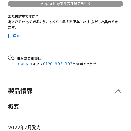
Apple Payで注文手続きを行う
まだ検討中ですか？
あとでチェックできるようにすべての構成を保存したり、友だちと共有でき
ます。
保存
購入のご相談は、
チャット
（新
または
0120-993-993
へ電話でどうぞ。
規
ウ
イ
ン
製品情報
ド
ウ
で
概要
開
き
ま
す）
2022年7月発売