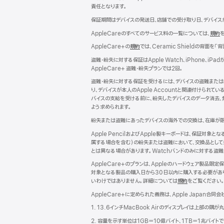
ン
責任となります。
ド
ウ
保証期間はデバイスの発送日、店舗での受け取り日、デバイス
で
AppleCareのすべてのサービス料の一覧については、
規約
（
開
き
AppleCare+の
規約
（新
では、Ceramic Shieldの背面を「
ま
規
イ
盗難・紛失に対する保証はApple Watch、iPhone
す）
ウ
AppleCare+ 盗難・紛失プランでは2回。
イ
ド
ン
盗難・紛失に対する保証を受けるには、デバイスの盗難または
ド
り、デバイスが本人のApple Accountと関連付けら
ウ
バイスの支給を受ける前に、紛失したデバイスのデータ消去、無
で
よう求められます。
開
紛失または盗難にあったデバイスの海外での交換は、在庫が限
き
す
ま
Apple PencilおよびApple製キーボードは、保証対象
す）
属する場合を含む）の紛失または盗難において、交換品として提供
とは異なる場合があります。Watchバンドのみに対する盗難
AppleCare+のプランは、Appleのハードウェア製
対象となる製品の購入日から30日以内に購入する必要があり
いわけではありません。詳細については
規約
（新
をご覧ください
規
AppleCare+に定められた義務は、Apple Japan合同会
ウ
イ
1. 13.6インチMacBook Airのディスプレイは上
ン
2. 容量を示す単位は1GB＝10億バイト、1TB＝1兆バイ
ド