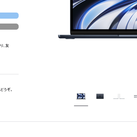
り、友
でどうぞ。