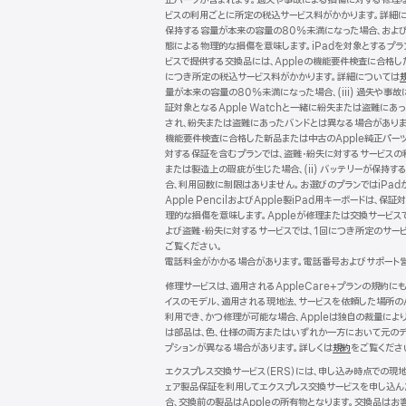
正パーツが含まれます。過失や事故による損傷に対する修理な
ビスの利用ごとに所定の税込サービス料がかかります。詳細
保持する容量が本来の容量の80%未満になった場合、および (
態による物理的な損傷を意味します。iPadを対象とするプランで
ビスで提供する交換品には、Appleの機能要件検査に合格
につき所定の税込サービス料がかかります。詳細については
量が本来の容量の80%未満になった場合、(iii) 過失や事故
証対象となるApple Watchと一緒に紛失または盗難にあ
され、紛失または盗難にあったバンドとは異なる場合がありま
機能要件検査に合格した新品または中古のApple純正パー
対する保証を含むプランでは、盗難・紛失に対するサービスの
または製造上の瑕疵が生じた場合、(ii) バッテリーが保持する
合、利用回数に制限はありません。お選びのプランではiPadが保
Apple PencilおよびApple製iPad用キーボー
理的な損傷を意味します。Appleが修理または交換サービス
よび盗難・紛失に対するサービスでは、1回につき所定のサー
ご覧ください。
電話料金がかかる場合があります。電話番号およびサポート
修理サービスは、適用されるAppleCare+プランの規約
イスのモデル、適用される現地法、サービスを依頼した場所の
利用でき、かつ修理が可能な場合、Appleは独自の裁量に
は部品は、色、仕様の両方またはいずれか一方において元のデ
プションが異なる場合があります。詳しくは
規約
（新
をご覧くださ
規
エクスプレス交換サービス（ERS）には、申し込み時点での
ウ
ェア製品保証を利用してエクスプレス交換サービスを申し込ん
イ
合、交換前の製品はAppleの所有物となります。交換品はお