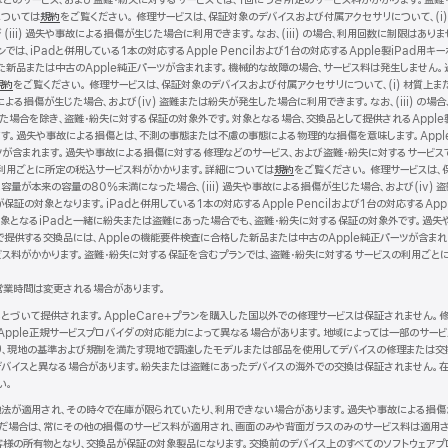
どのサービス、および盗難・紛失に対するサービスでは、1回につき所定のサービス料がかかります。盗難
については
規約
（新
をご覧ください。 修理サービスは、保証対象のデバイスおよび付属アクセサリについて、(i)
iii) 過失や事故による損傷が生じた場合に利用できます。なお、(iii) の場合、利用回数に制限は
規
は、iPadと併用している1本の対応するApple Pencilおよび1台の対応するApple製iPad用
ウ
した新品または中古のApple純正パーツが含まれます。機械的な故障の場合、サービス料は発生しません
イ
規約
（新
をご覧ください。 修理サービスは、保証対象のデバイスおよび付属アクセサリについて、(i) 材質上ま
ン
による損傷が生じた場合、および(iv) 盗難または紛失が発生した場合に利用できます。なお、(iii) の場合
規
ド
った場合を除き、盗難・紛失に対する保証の対象外です。対象となる場合、交換品として提供されるApple
ウ
ウ
す。過失や事故による損傷とは、不測の事態または不慮の事態による物理的な損傷を意味します。Apple
イ
で
ツが含まれます。過失や事故による損傷に対する修理などのサービス、および盗難・紛失に対するサービス
ン
開
利用ごとに所定の税込サービス料がかかります。詳細については
ド
き
規約
（新
をご覧ください。 修理サービスは、
容量が本来の容量の80%未満になった場合、(iii) 過失や事故による損傷が生じた場合、および(iv) 盗
ウ
ま
規
証の対象となります。iPadと併用している1本の対応するApple Pencilおよび1台の対応するApp
で
す）
ウ
ドは、保証対象となるiPadと一緒に紛失または盗難にあった場合でも、盗難・紛失に対する保証の対象外です
開
イ
で提供する交換品には、Appleの機能要件検査に合格した新品または中古のApple純正パーツが含ま
き
ン
ビス料がかかります。盗難・紛失に対する保証を含むプランでは、盗難・紛失に対するサービスの利用ごと
ま
ド
す）
ウ
営業時間は変更される場合があります。
で
開
にもとづいて提供されます。AppleCare+プランを購入した国以外での修理サービスは保証されません
き
Apple正規サービスプロバイダの対応能力によって異なる場合があります。地域によっては一部のサー
ま
より、現地の基準および規制を満たす現地で調達したモデルまたは部品を使用してデバイスの修理または交
す）
バイスと異なる場合があります。紛失または盗難にあったデバイスの海外での交換は保証されません。在
い。
現地法が適用され、その時々で在庫が限られていたり、利用できない場合があります。過失や事故による損
だ場合は、常にその他の損傷のサービス料が適用され、画面のみや背面ガラスのみのサービス料は適用さ
客様の所有物となり、交換品が保証の対象製品になります。交換前のデバイス上のすべてのソフトウェアプ