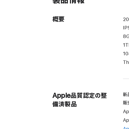
製品情報
き
ま
す）
概要
2
I
8
1T
10
Th
Apple品質認定の整
新
販
備済製品
Ap
Ap
Ap