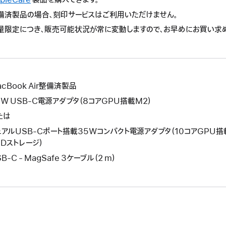
作
操
の
備済製品の場合、刻印サービスはご利用いただけません。
に
作
操
よ
量限定につき、販売可能状況が常に変動しますので、お早めにお買い求
に
作
り
よ
に
新
り
よ
し
新
り
い
し
新
ウ
acBook Air整備済製品
い
し
イ
ウ
0W USB-C電源アダプタ（8コアGPU搭載M2）
い
ン
イ
ウ
たは
ド
ン
イ
ュアルUSB-Cポート搭載35Wコンパクト電源アダプタ（10コアGPU搭載M
ウ
ド
ン
SDストレージ）
が
ウ
ド
開
B-C - MagSafe 3ケーブル（2 m）
が
ウ
き
開
が
ま
き
開
す。
ま
き
す。
ま
す。