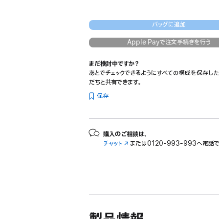
バッグに追加
Apple Payで注文手続きを行う
まだ検討中ですか？
あとでチェックできるようにすべての構成を保存した
だちと共有できます。
保存
購入のご相談は、
チャット
（新
または
0120-993-993へ電話
規
ウ
イ
ン
ド
ウ
で
開