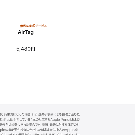
無料の刻印サービス
AirTag
5,480円
0%未満になった場合、(iii) 過失や事故による損傷が生じた
Padと併用している1本の対応するApple Pencilおよび
一緒に紛失または盗難にあった場合でも、盗難・紛失に対する保証の対
pleの機能要件検査に合格した新品または中古のApple純