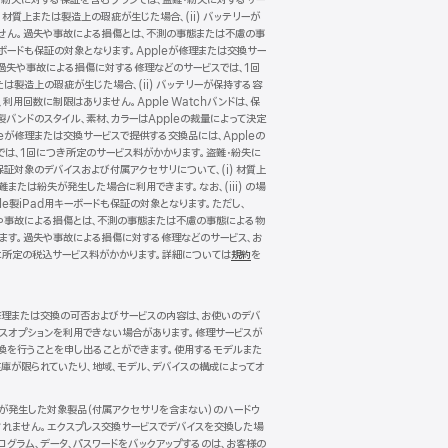
・紛失に対する保証を含むプランでは、盗難・紛失に対するサー
 材質上または製造上の瑕疵が生じた場合、(ii) バッテリーが
ありません。過失や事故による損傷とは、不測の事態または不慮の事
キーボードも保証の対象となります。Appleが修理または交換サー
。過失や事故による損傷に対する修理などのサービスでは、1回
たは製造上の瑕疵が生じた場合、(ii) バッテリーが保持する容
、利用回数に制限はありません。Apple Watchバンドは、保
製バンドのスタイル、素材、カラーはAppleの裁量によって決定
が修理または交換サービスで提供する交換品には、Appleの
では、1回につき所定のサービス料がかかります。盗難・紛失に
保証対象のデバイスおよび付属アクセサリについて、(i) 材質上
難または紛失が発生した場合に利用できます。なお、(iii) の場
le製iPad用キーボードも保証の対象となります。ただし、
。過失や事故による損傷とは、不測の事態または不慮の事態による物
れます。過失や事故による損傷に対する修理などのサービス、お
に所定の税込サービス料がかかります。詳細については
規約
（新
を
規
ウ
イ
。修理または交換の可否およびサービスの内容は、お使いのデバ
ン
ビスオプションを利用できない場合があります。修理サービスが
ド
換を行うことを申し出ることができます。使用するモデルまた
ウ
庫が限られていたり、地域、モデル、デバイスの構成によってオ
で
開
き
傷が発生した対象製品（付属アクセサリを含まない）のハードウ
ま
れません。エクスプレス交換サービスでデバイスを交換した場
す）
ログラム、データ、パスワードをバックアップするのは、お客様の