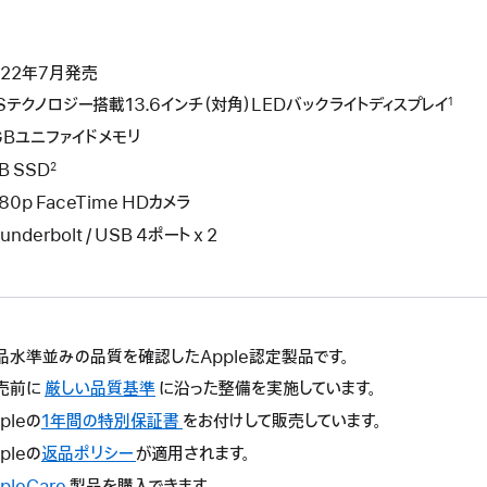
022年7月発売
PSテクノロジー搭載13.6インチ（対角）LEDバックライトディスプレイ
1
GBユニファイドメモリ
B SSD
2
80p FaceTime HDカメラ
underbolt / USB 4ポート x 2
品水準並みの品質を確認したApple認定製品です。
売前に
厳しい品質基準
に沿った整備を実施しています。
pleの
1年間の特別保証書
こ
をお付けして販売しています。
の
pleの
返品ポリシー
こ
が適用されます。
操
の
pleCare
こ
製品を購入できます。