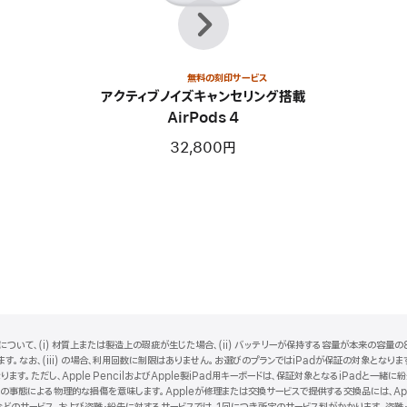
前
次
へ
無料の刻印サービス
アクティブノイズキャンセリング搭載
AirPods 4
32,800円
ついて、(i) 材質上または製造上の瑕疵が生じた場合、(ii) バッテリーが保持する容量が本来の容量の8
。なお、(iii) の場合、利用回数に制限はありません。お選びのプランではiPadが保証の対象となります。i
ります。ただし、Apple PencilおよびApple製iPad用キーボードは、保証対象となるiPadと
事態による物理的な損傷を意味します。Appleが修理または交換サービスで提供する交換品には、Ap