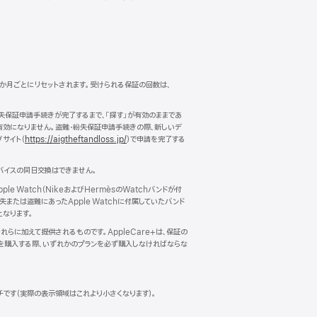
12か月ごとにリセットされます。受けられる保証の回数は、
失保証申請手続きが完了するまで、「探す」が有効のままであ
は有効になりません。盗難・紛失保証申請手続きの際、新しいデ
サイト（
https://aigtheftandloss.jp/
）で申請を完了する
バイスの同日交換はできません。
e Watch（NikeおよびHermèsのWatchバンドが付
または盗難にあったApple Watchに付属していたバンド
となります。
らに加えて提供されるものです。AppleCare+は、保証の
スを購入する際、いずれかのプランを必ず購入しなければならな
ンチです（実際の表示領域はこれより小さくなります）。