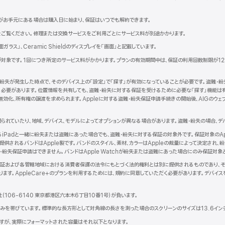
がお手元にある場合は購入日に始まり、保証はいつでも解約できます。
新
をご覧ください。修理または交換サービスをご利用ごとにサービス料が別途かかります。
規
背面ガラス」、Ceramic Shieldのディスプレイを「画面」と記載しています。
ウ
、iPadが対象です。1回につき所定のサービス料がかかります。プランの有効期間中は、保証の利用回数制限が
ン
紛失が発生した時点で、そのデバイス上の「設定」で「探す」が有効になっていることが必要です。盗難・紛
ウ
れている必要があります。位置情報を共有しても、盗難・紛失に対する保証を受けるために必要な「探す」機能
で
効化、所有権の譲渡を求められます。Appleに対する盗難・紛失保証申請手続きの開始後、AIGのウェブ
開
き
ま
られていたり、地域、デバイス、モデルによってオプションが異なる場合があります。盗難・紛失の場合、デ
）
となるiPadと一緒に紛失または盗難にあった場合でも、盗難・紛失に対する保証の対象外です。保証対象のAppl
されるバンドはApple製です。バンドのスタイル、素材、カラーはAppleの裁量によって決定され、紛失
・紛失保証申請はできません。バンドはApple Watchが紛失または盗難にあった場合にのみ保証対象
品限定保証および各管轄地域における消費者保護の法令にもとづく法的権利とは別に提供されるものであり、それ
ます。AppleCare+のプランを利用するためには、規約に同意していただく必要があります。デバイ
。
社（106-6140 東京都港区六本木6丁目10番1号）が負いま す 。
部の隅が丸みを帯びています。標準的な長方形として対角線の長さを測った場合のスクリーンのサイズは13.6イ
トですが、実際にフォーマットされた容量はそれ以下となります。