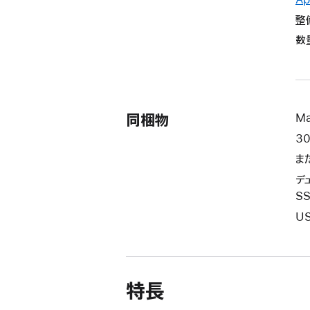
整
数
同梱物
M
3
ま
デ
S
US
特長