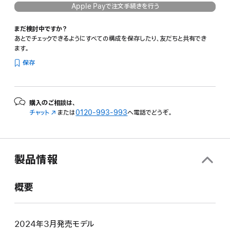
Apple Payで注文手続きを行う
まだ検討中ですか？
あとでチェックできるようにすべての構成を保存したり、友だちと共有でき
ます。
保存
購入のご相談は、
チャット
（新
または
0120-993-993
へ電話でどうぞ。
規
ウ
イ
ン
製品情報
ド
ウ
で
概要
開
き
ま
す）
2024年3月発売モデル