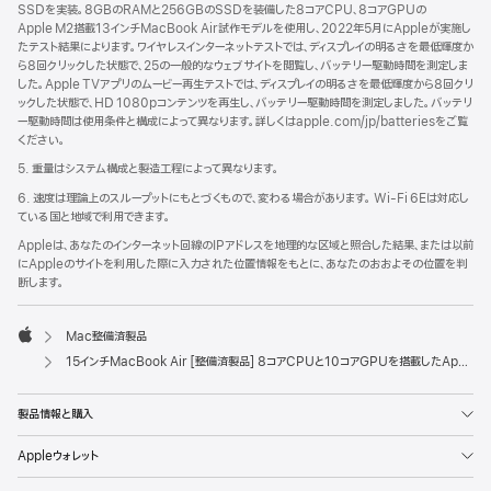
SSDを実装。8GBのRAMと256GBのSSDを装備した8コアCPU、8コアGPUの
Apple M2搭載13インチMacBook Air試作モデルを使用し、2022年5月にAppleが実施し
たテスト結果によります。ワイヤレスインターネットテストでは、ディスプレイの明るさを最低輝度か
ら8回クリックした状態で、25の一般的なウェブサイトを閲覧し、バッテリー駆動時間を測定しま
した。Apple TVアプリのムービー再生テストでは、ディスプレイの明るさを最低輝度から8回クリ
ックした状態で、HD 1080pコンテンツを再生し、バッテリー駆動時間を測定しました。バッテリ
ー駆動時間は使用条件と構成によって異なります。詳しくはapple.com/jp/batteriesをご覧
ください。
5. 重量はシステム構成と製造工程によって異なります。
6. 速度は理論上のスループットにもとづくもので、変わる場合があります。 Wi-Fi 6Eは対応し
ている国と地域で利用できます。
Appleは、あなたのインターネット回線のIPアドレスを地理的な区域と照合した結果、または以前
にAppleのサイトを利用した際に入力された位置情報をもとに、あなたのおおよその位置を判
断します。
Mac整備済製品
Apple
15インチMacBook Air [整備済製品] 8コアCPUと10コアGPUを搭載したApple M3チップ - スターライト
製品情報と購入
Appleウォレット