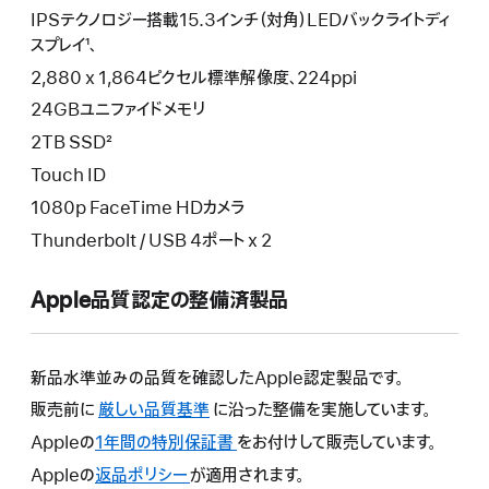
IPSテクノロジー搭載15.3インチ（対角）LEDバックライトディ
スプレイ¹、
2,880 x 1,864ピクセル標準解像度、224ppi
24GBユニファイドメモリ
2TB SSD²
Touch ID
1080p FaceTime HDカメラ
Thunderbolt / USB 4ポート x 2
Apple品質認定の整備済製品
新品水準並みの品質を確認したApple認定製品です。
販売前に
厳しい品質基準
に沿った整備を実施しています。
Appleの
1年間の特別保証書
こ
をお付けして販売しています。
の
Appleの
返品ポリシー
こ
が適用されます。