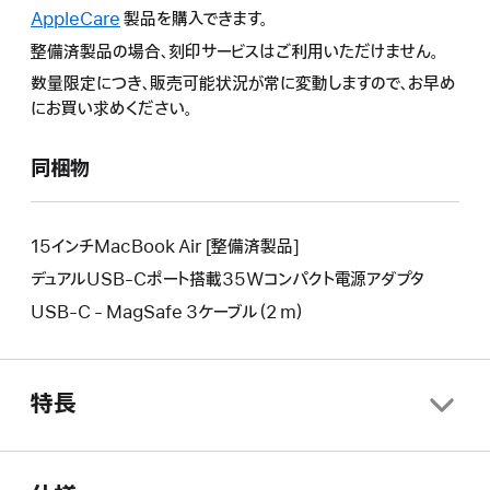
操
の
AppleCare
こ
製品を購入できます。
作
操
の
整備済製品の場合、刻印サービスはご利用いただけません。
に
作
操
よ
数量限定につき、販売可能状況が常に変動しますので、お早め
に
作
り
にお買い求めください。
よ
に
新
り
よ
し
新
同梱物
り
い
し
新
ウ
い
し
イ
ウ
い
15インチMacBook Air [整備済製品]
ン
イ
ウ
デュアルUSB-Cポート搭載35Wコンパクト電源アダプタ
ド
ン
イ
ウ
USB-C - MagSafe 3ケーブル（2 m）
ド
ン
が
ウ
ド
開
が
ウ
き
開
が
特長
ま
き
開
す。
ま
き
す。
ま