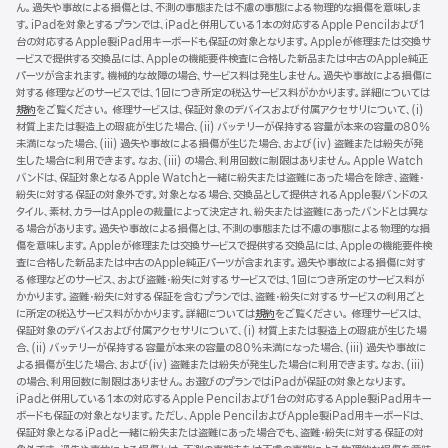
ん。過失や事故による損傷とは、不測の事態または不慮の事態による物理的な損傷を意味しま
ン
す。iPadを対象とするプランでは、iPadと併用している1本の対応するApple Pencilおよび1
ド
台の対応するApple製iPad用キーボードも保証の対象となります。Appleが修理または交換サ
ウ
ービスで提供する交換品には、Appleの機能要件検査に合格した新品または中古のApple純正
で
パーツが含まれます。機械的な故障の場合、サービス料は発生しません。過失や事故による損傷に
開
対する修理などのサービスでは、1回につき所定の税込サービス料がかかります。詳細については
き
規約
（新
をご覧ください。 修理サービスは、保証対象のデバイスおよび付属アクセサリについて、(i)
ま
材質上または製造上の瑕疵が生じた場合、(ii) バッテリーが保持する容量が本来の容量の80%
規
す）
未満になった場合、(iii) 過失や事故による損傷が生じた場合、および(iv) 盗難または紛失が発
ウ
生した場合に利用できます。なお、(iii) の場合、利用回数に制限はありません。Apple Watch
イ
バンドは、保証対象となるApple Watchと一緒に紛失または盗難にあった場合を除き、盗難・
ン
紛失に対する保証の対象外です。対象となる場合、交換品として提供されるApple製バンドのス
ド
タイル、素材、カラーはAppleの裁量によって決定され、紛失または盗難にあったバンドとは異な
ウ
る場合があります。過失や事故による損傷とは、不測の事態または不慮の事態による物理的な損
で
傷を意味します。Appleが修理または交換サービスで提供する交換品には、Appleの機能要件検
開
査に合格した新品または中古のApple純正パーツが含まれます。過失や事故による損傷に対す
き
る修理などのサービス、および盗難・紛失に対するサービスでは、1回につき所定のサービス料が
ま
かかります。盗難・紛失に対する保証を含むプランでは、盗難・紛失に対するサービスの利用ごと
す）
に所定の税込サービス料がかかります。詳細については
規約
（新
をご覧ください。 修理サービスは、
保証対象のデバイスおよび付属アクセサリについて、(i) 材質上または製造上の瑕疵が生じた場
規
合、(ii) バッテリーが保持する容量が本来の容量の80%未満になった場合、(iii) 過失や事故に
ウ
よる損傷が生じた場合、および(iv) 盗難または紛失が発生した場合に利用できます。なお、(iii)
イ
の場合、利用回数に制限はありません。お選びのプランではiPadが保証の対象となります。
ン
iPadと併用している1本の対応するApple Pencilおよび1台の対応するApple製iPad用キー
ド
ボードも保証の対象となります。ただし、Apple PencilおよびApple製iPad用キーボードは、
ウ
保証対象となるiPadと一緒に紛失または盗難にあった場合でも、盗難・紛失に対する保証の対
で