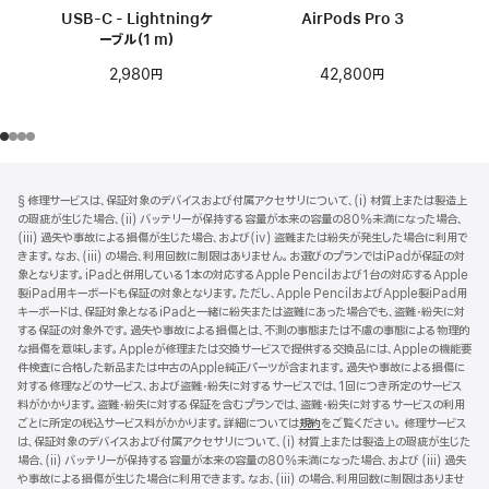
USB-C - Lightningケ
AirPods Pro 3
ーブル（1 m）
42,800円
2,980円
フ
脚
§ 修理サービスは、保証対象のデバイスおよび付属アクセサリについて、(i) 材質上または製造上
注
ッ
の瑕疵が生じた場合、(ii) バッテリーが保持する容量が本来の容量の80%未満になった場合、
タ
(iii) 過失や事故による損傷が生じた場合、および(iv) 盗難または紛失が発生した場合に利用で
きます。なお、(iii) の場合、利用回数に制限はありません。お選びのプランではiPadが保証の対
ー
象となります。iPadと併用している1本の対応するApple Pencilおよび1台の対応するApple
製iPad用キーボードも保証の対象となります。ただし、Apple PencilおよびApple製iPad用
キーボードは、保証対象となるiPadと一緒に紛失または盗難にあった場合でも、盗難・紛失に対
する保証の対象外です。過失や事故による損傷とは、不測の事態または不慮の事態による物理的
な損傷を意味します。Appleが修理または交換サービスで提供する交換品には、Appleの機能要
件検査に合格した新品または中古のApple純正パーツが含まれます。過失や事故による損傷に
対する修理などのサービス、および盗難・紛失に対するサービスでは、1回につき所定のサービス
料がかかります。盗難・紛失に対する保証を含むプランでは、盗難・紛失に対するサービスの利用
ごとに所定の税込サービス料がかかります。詳細については
規約
（新
をご覧ください。 修理サービス
は、保証対象のデバイスおよび付属アクセサリについて、(i) 材質上または製造上の瑕疵が生じた
規
場合、(ii) バッテリーが保持する容量が本来の容量の80%未満になった場合、および (iii) 過失
ウ
や事故による損傷が生じた場合に利用できます。なお、(iii) の場合、利用回数に制限はありませ
イ