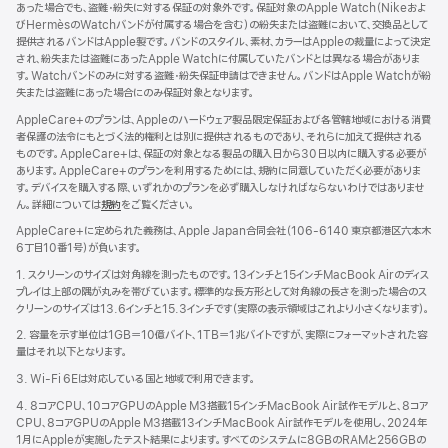
あった場合でも、盗難・紛失に対する保証の対象外です。保証対象のApple Watch（Nikeおよ
びHermèsのWatchバンドが付属する場合を含む）の紛失または盗難において、交換品として
提供されるバンドはApple製です。バンドのスタイル、素材、カラーはAppleの裁量によって決定
され、紛失または盗難にあったApple Watchに付属していたバンドとは異なる場合がありま
す。Watchバンドのみに対する盗難・紛失保証申請はできません。バンドはApple Watchが紛
失または盗難にあった場合にのみ保証対象となります。
AppleCare+のプランは、Appleのハードウェア製品限定保証および各管轄地域における消費
者保護の法令にもとづく法的権利とは別に提供されるものであり、それらに加えて提供される
ものです。AppleCare+は、保証の対象となる製品の購入日から30日以内に購入する必要が
あります。AppleCare+のプランを利用するためには、規約に同意していただく必要がありま
す。デバイスを購入する際、いずれかのプランを必ず購入しなければならないわけではありませ
ん。詳細については
規約
（新
をご覧ください。
規
AppleCare+に定められた義務は、Apple Japan合同会社（106-6140 東京都港区六本木
ウ
6丁目10番1号）が負いま す 。
イ
ン
1. スクリーンのサイズは対角線を測ったものです。13インチと15インチMacBook Airのディス
ド
プレイは上部の隅が丸みを帯びています。標準的な長方形として対角線の長さを測った場合のス
ウ
クリーンのサイズは13.6インチと15.3インチです（実際の表示領域はこれより小さくなります）。
で
2. 容量を示す単位は1GB＝10億バイト、1TB＝1兆バイトですが、実際にフォーマットされた容
開
量はそれ以下となります。
き
ま
3. Wi-Fi 6Eは対応している国と地域で利用できます。
す）
4. 8コアCPU、10コアGPUのApple M3搭載15インチMacBook Air試作モデルと、8コア
CPU、8コアGPUのApple M3搭載13インチMacBook Air試作モデルを使用し、2024年
1月にAppleが実施したテスト結果によります。すべてのシステムに8GBのRAMと256GBの