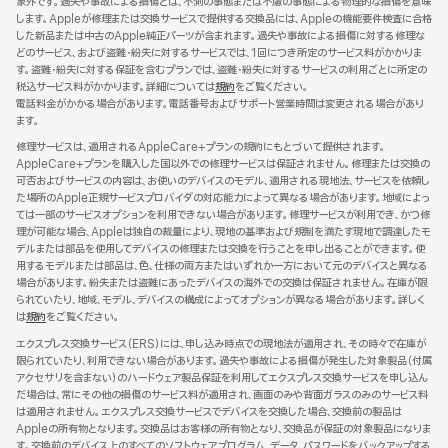
象外です。過失や事故による損傷とは、不測の事態または不慮の事態による物理的な損傷を意味
開
します。Appleが修理または交換サービスで提供する交換品には、Appleの機能要件検査に合格
き
した新品または中古のApple純正パーツが含まれます。過失や事故による損傷に対する修理な
ま
どのサービス、および盗難・紛失に対するサービスでは、1回につき所定のサービス料がかかりま
す）
す。盗難・紛失に対する保証を含むプランでは、盗難・紛失に対するサービスの利用ごとに所定の
税込サービス料がかかります。詳細については
規約
（新
をご覧ください。
電話料金がかかる場合があります。電話番号およびサポート営業時間は変更される場合があり
規
ます。
ウ
イ
修理サービスは、適用されるAppleCare+プランの規約にもとづいて提供されます。
ン
AppleCare+プランを購入した国以外での修理サービスは保証されません。修理または交換の
ド
可否およびサービスの内容は、お使いのデバイスのモデル、適用される現地法、サービスを依頼し
ウ
た場所のApple正規サービスプロバイダの対応能力によって異なる場合があります。地域によっ
で
ては一部のサービスオプションを利用できない場合があります。修理サービスが利用でき、かつ修
開
理が可能な場合、Appleは独自の裁量により、現地の基準および規制を満たす現地で調達したモ
き
デルまたは部品を使用してデバイスの修理または交換を行うことを申し出ることができます。使
ま
用するモデルまたは部品は、色、仕様の両方またはいずれか一方において元のデバイスと異なる
す）
場合があります。紛失または盗難にあったデバイスの海外での交換は保証されません。在庫が限
られていたり、地域、モデル、デバイスの構成によってオプションが異なる場合があります。詳しく
は
規約
（新
をご覧ください。
規
エクスプレス交換サービス（ERS）には、申し込み時点での現地法が適用され、その時々で在庫が
ウ
限られていたり、利用できない場合があります。過失や事故による損傷が発生した対象製品（付属
イ
アクセサリを含まない）のハードウェア製品保証を利用してエクスプレス交換サービスを申し込ん
ン
だ場合は、常にその他の損傷のサービス料が適用され、画面のみや背面ガラスのみのサービス料
ド
は適用されません。エクスプレス交換サービスでデバイスを交換した場合、交換前の製品は
ウ
Appleの所有物となります。交換品はお客様の所有物となり、交換品が保証の対象製品になりま
で
す。交換前のデバイス上のすべてのソフトウェアプログラム、データ、パスワードをバックアップする