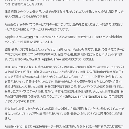
開
のは、お客様の責任となります。
き
ま
保証期間はデバイスの発送日、店舗での受け取り日、デバイスがお手元にある場合は購入日に始
す）
まり、保証はいつでも解約できます。
AppleCareのすべてのサービス料の一覧については、
規約
（新
をご覧ください。修理または交換サ
ービスをご利用ごとにサービス料が別途かかります。
規
ウ
AppleCare+の
規約
（新
では、Ceramic Shieldの背面を「背面ガラス」、Ceramic Shieldの
イ
ディスプレイを「画面」と記載しています。
規
ン
ウ
ド
盗難・紛失に対する保証はApple Watch、iPhone、iPadが対象です。1回につき所定のサービ
イ
ウ
ス料がかかります。プランの有効期間中は、保証の利用回数制限が12か月ごとにリセットされま
ン
で
す。受けられる保証の回数は、AppleCare+ 盗難・紛失プランでは2回。
ド
開
ウ
盗難・紛失に対する保証を受けるには、デバイスの盗難または紛失が発生した時点で、そのデバイ
き
で
ス上の「設定」で「探す」が有効になっていることが必要です。盗難・紛失保証申請手続きが完了す
ま
開
るまで、「探す」が有効のままであり、デバイスが本人のApple Accountと関連付けられている
す）
き
必要があります。位置情報を共有しても、盗難・紛失に対する保証を受けるために必要な「探す」
ま
機能は有効になりません。盗難・紛失保証申請手続きの際、新しいデバイスの支給を受ける前に、
す）
紛失したデバイスのデータ消去、無効化、所有権の譲渡を求められます。Appleに対する盗難・紛
失保証申請手続きの開始後、AIGのウェブサイト（
https://aigtheftandloss.jp/
）で申請を完
了するよう求められます。
紛失または盗難にあったデバイスの海外での交換は、在庫が限られていたり、地域、デバイス、モデ
ルによってオプションが異なる場合があります。盗難・紛失の場合、デバイスの同日交換はできま
せん。
Apple PencilおよびApple製キーボードは、保証対象となるiPadと一緒に紛失または盗難に