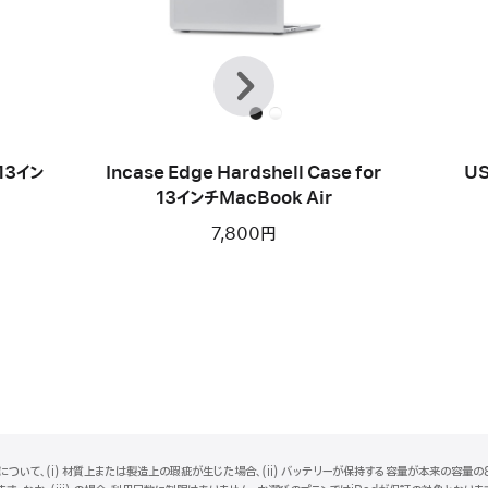
前
次
へ
 13イン
Incase Edge Hardshell Case for
US
13インチMacBook Air
7,800円
ついて、(i) 材質上または製造上の瑕疵が生じた場合、(ii) バッテリーが保持する容量が本来の容量の8