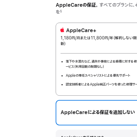
AppleCareの保証。
すべてのプランに、
を
§
AppleCare+
1,180円
/月
per
または11,800円
/年
年
（解約しない限
新）
month
額
落下や水濡れなど、過失や事故による損傷に対する修
ービス（利用回数の制限なし）
Appleの専任スペシャリストによる優先サポート
認定技術者によるApple純正パーツを使った修理サ
AppleCareによる保証を追加しない