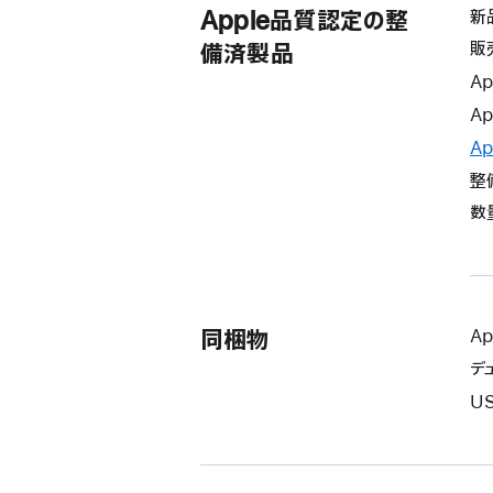
Apple品質認定の整
新
販
備済製品
Ap
Ap
Ap
整
数
同梱物
Ap
デ
US