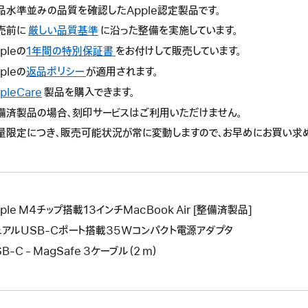
品水準並みの品質を確認したApple認定製品です。
売前に
厳しい品質基準
に沿った整備を実施しています。
pleの
1年間の特別保証書
こ
をお付けして販売しています。
の
pleの
返品ポリシー
こ
が適用されます。
操
の
pleCare
こ
製品を購入できます。
作
操
の
備済製品の場合、刻印サービスはご利用いただけません。
に
作
操
よ
量限定につき、販売可能状況が常に変動しますので、お早めにお買い求
に
作
り
よ
に
新
り
よ
し
新
り
い
し
新
ウ
ple M4チップ搭載13インチMacBook Air [整備済製品]
い
し
イ
ウ
ュアルUSB-Cポート搭載35Wコンパクト電源アダプタ
い
ン
イ
ウ
B-C - MagSafe 3ケーブル（2 m）
ド
ン
イ
ウ
ド
ン
が
ウ
ド
開