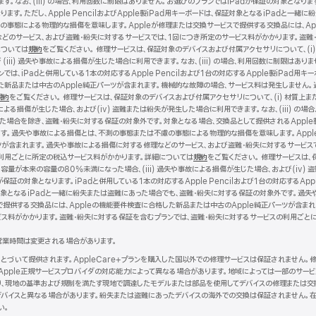
。なお、(iii) の場合、利用回数に制限はありません。お選びのプランではiPadが保証の対象となります。i
ります。ただし、Apple PencilおよびApple製iPad用キーボードは、保証対象となるiPadと
事態による物理的な損傷を意味します。Appleが修理または交換サービスで提供する交換品には、Ap
どのサービス、および盗難・紛失に対するサービスでは、1回につき所定のサービス料がかかります。盗難
については
規約
（新
をご覧ください。 修理サービスは、保証対象のデバイスおよび付属アクセサリについて、(i)
iii) 過失や事故による損傷が生じた場合に利用できます。なお、(iii) の場合、利用回数に制限は
規
は、iPadと併用している1本の対応するApple Pencilおよび1台の対応するApple製iPad用
ウ
した新品または中古のApple純正パーツが含まれます。機械的な故障の場合、サービス料は発生しません
イ
規約
（新
をご覧ください。 修理サービスは、保証対象のデバイスおよび付属アクセサリについて、(i) 材質上ま
ン
による損傷が生じた場合、および(iv) 盗難または紛失が発生した場合に利用できます。なお、(iii) の場合
規
ド
った場合を除き、盗難・紛失に対する保証の対象外です。対象となる場合、交換品として提供されるApple
ウ
ウ
す。過失や事故による損傷とは、不測の事態または不慮の事態による物理的な損傷を意味します。Apple
イ
で
ツが含まれます。過失や事故による損傷に対する修理などのサービス、および盗難・紛失に対するサービス
ン
開
利用ごとに所定の税込サービス料がかかります。詳細については
ド
き
規約
（新
をご覧ください。 修理サービスは、
容量が本来の容量の80%未満になった場合、(iii) 過失や事故による損傷が生じた場合、および(iv) 盗
ウ
ま
規
証の対象となります。iPadと併用している1本の対応するApple Pencilおよび1台の対応するApp
で
す）
ウ
ドは、保証対象となるiPadと一緒に紛失または盗難にあった場合でも、盗難・紛失に対する保証の対象外です
開
イ
で提供する交換品には、Appleの機能要件検査に合格した新品または中古のApple純正パーツが含ま
き
ン
ビス料がかかります。盗難・紛失に対する保証を含むプランでは、盗難・紛失に対するサービスの利用ごと
ま
ド
す）
ウ
営業時間は変更される場合があります。
で
開
にもとづいて提供されます。AppleCare+プランを購入した国以外での修理サービスは保証されません
き
Apple正規サービスプロバイダの対応能力によって異なる場合があります。地域によっては一部のサー
ま
より、現地の基準および規制を満たす現地で調達したモデルまたは部品を使用してデバイスの修理または交
す）
バイスと異なる場合があります。紛失または盗難にあったデバイスの海外での交換は保証されません。在
い。