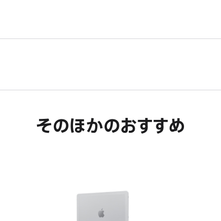
が
ウ
き
開
が
ま
き
開
す。
ま
き
す。
ま
す。
そのほかのおすすめ