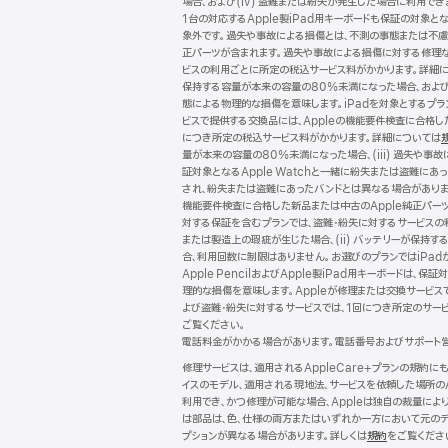
場合、および(iv) 盗難または紛失が発生した場合に利用できます
タ
1台の対応するApple製iPad用キーボードも保証の対象とな
象外です。過失や事故による損傷とは、不測の事態または不慮の
ー
正パーツが含まれます。過失や事故による損傷に対する修理な
ビスの利用ごとに所定の税込サービス料がかかります。詳細
保持する容量が本来の容量の80%未満になった場合、および (
態による物理的な損傷を意味します。iPadを対象とするプランで
ビスで提供する交換品には、Appleの機能要件検査に合格
につき所定の税込サービス料がかかります。詳細については
量が本来の容量の80%未満になった場合、(iii) 過失や事故
証対象となるApple Watchと一緒に紛失または盗難にあ
され、紛失または盗難にあったバンドとは異なる場合がありま
機能要件検査に合格した新品または中古のApple純正パー
対する保証を含むプランでは、盗難・紛失に対するサービスの
または製造上の瑕疵が生じた場合、(ii) バッテリーが保持する
合、利用回数に制限はありません。お選びのプランではiPadが保
Apple PencilおよびApple製iPad用キーボー
理的な損傷を意味します。Appleが修理または交換サービス
よび盗難・紛失に対するサービスでは、1回につき所定のサー
ご覧ください。
電話料金がかかる場合があります。電話番号およびサポート
修理サービスは、適用されるAppleCare+プランの規約
イスのモデル、適用される現地法、サービスを依頼した場所の
利用でき、かつ修理が可能な場合、Appleは独自の裁量に
は部品は、色、仕様の両方またはいずれか一方において元のデ
プションが異なる場合があります。詳しくは
規約
（新
をご覧くださ