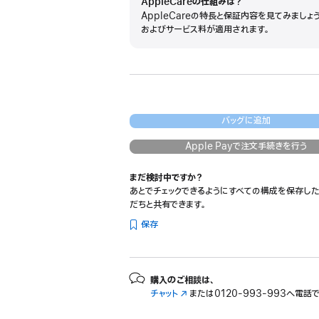
AppleCareの仕組みは？
AppleCareの特長と保証内容を見てみましょ
およびサービス料が適用されます。
バッグに追加
Apple Payで注文手続きを行う
まだ検討中ですか？
あとでチェックできるようにすべての構成を保存した
だちと共有できます。
保存
購入のご相談は、
チャット
（新
または
0120-993-993へ電話
規