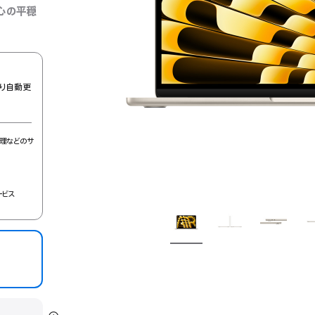
心の平穏
り自動更
理などのサ
ービス