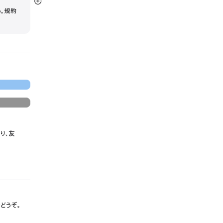
詳
う。規約
細
を
表
示
り、友
でどうぞ。