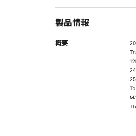
ウ
イ
ン
ド
製品情報
ウ
で
開
き
概要
2
ま
Tr
す）
1
2
25
To
M
Th