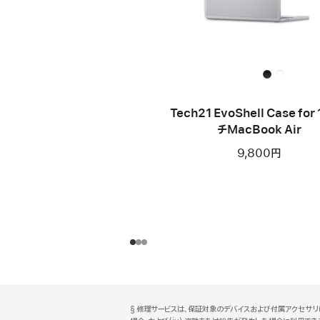
Tech21 EvoShell Case for
チMacBook Air
9,800円
フ
脚
§ 修理サービスは、保証対象のデバイスおよび付属アクセサリに
注
ッ