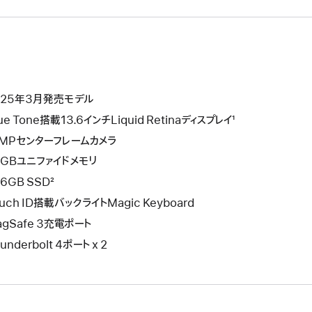
025年3月発売モデル
ue Tone搭載13.6インチLiquid Retinaディスプレイ¹
2MPセンターフレームカメラ
4GBユニファイドメモリ
6GB SSD²
uch ID搭載バックライトMagic Keyboard
agSafe 3充電ポート
underbolt 4ポート x 2