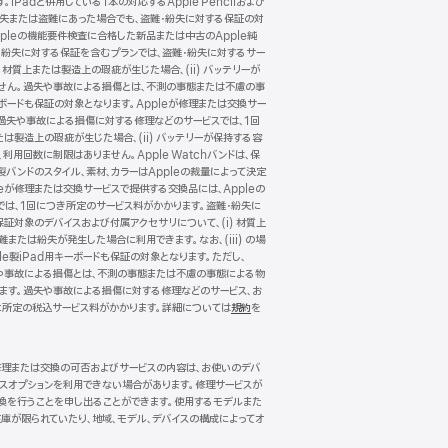
Padと併用している1本の対応するApple Pencilおよび
一緒に紛失または盗難にあった場合でも、盗難・紛失に対する保証の対
pleの機能要件検査に合格した新品または中古のApple純
・紛失に対する保証を含むプランでは、盗難・紛失に対するサー
 材質上または製造上の瑕疵が生じた場合、(ii) バッテリーが
ありません。過失や事故による損傷とは、不測の事態または不慮の事
キーボードも保証の対象となります。Appleが修理または交換サー
。過失や事故による損傷に対する修理などのサービスでは、1回
たは製造上の瑕疵が生じた場合、(ii) バッテリーが保持する容
、利用回数に制限はありません。Apple Watchバンドは、保
製バンドのスタイル、素材、カラーはAppleの裁量によって決定
が修理または交換サービスで提供する交換品には、Appleの
では、1回につき所定のサービス料がかかります。盗難・紛失に
保証対象のデバイスおよび付属アクセサリについて、(i) 材質上
難または紛失が発生した場合に利用できます。なお、(iii) の場
le製iPad用キーボードも保証の対象となります。ただし、
。過失や事故による損傷とは、不測の事態または不慮の事態による物
れます。過失や事故による損傷に対する修理などのサービス、お
に所定の税込サービス料がかかります。詳細については
規約
（新
を
規
ウ
イ
。修理または交換の可否およびサービスの内容は、お使いのデバ
ン
ビスオプションを利用できない場合があります。修理サービスが
ド
換を行うことを申し出ることができます。使用するモデルまた
ウ
庫が限られていたり、地域、モデル、デバイスの構成によってオ
で
開