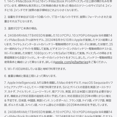
ン
1. 14インチMacBook Proと16インチMacBook Proのディスプレイは上部の隅が丸みを帯
ド
びています。標準的な長方形として対角線の長さを測った場合のスクリーンのサイズは14.2イン
ウ
チと16.2インチです（実際の表示領域はこれより小さくなります）。
で
2. 容量を示す単位は1GB＝10億バイト、1TB＝1兆バイトですが、実際にフォーマットされた容
開
量はそれ以下となります。
き
ま
3. 温度が25°C未満の場合。
す）
4. 24GBのRAMと1TBのSSDを装備した10コアCPU、10コアGPUのApple M4搭載14
インチMacBook Pro試作モデル、2024年8月から10月にAppleが実施したテスト結果によ
ります。ワイヤレスインターネットのバッテリー駆動時間のテストは、Wi-Fiに接続した状態で、25
の一般的なウェブサイトを閲覧して実施。ビデオストリーミングのバッテリー駆動時間のテストは、
Wi-Fiに接続した状態で、1080pコンテンツをSafariで再生して実施。ディスプレイの明るさを
最低輝度から8回クリックし、キーボードのバックライトをオフにしました。バッテリー駆動時間は
使用条件と構成によって異なります。詳しくは
apple.com/jp/batteries
をご覧ください。
5. Wi-Fi 6Eは対応している国と地域で利用できます。
6. 重量は構成と製造工程によって異なります。
7. Apple Intelligenceは、M1以降を搭載したMacの全モデルで、macOS Sequoiaのソフ
トウェアアップデートとしてベータ版で利用できます。Siriとデバイスの言語を英語（オーストラリ
ア、カナダ、アイルランド、ニュージーランド、南アフリカ、英国、または米国）に設定する必要があり
ます。機能および対応言語の追加を4月に予定しており、対応言語は2025年の間にさらに増え
る予定です。日本語、中国語、英語（インド、シンガポール）、フランス語、ドイツ語、イタリア語、韓国
語、ポルトガル語、スペイン語、ベトナム語などの言語に2025年内の対応を予定していま す 。
8. 24GBのRAMと1TBのSSDを装備した10コアCPU、10コアGPUのApple M4搭載14
インチMacBook Pro試作モデルを使用し、2024年8月から10月にAppleが実施したテスト