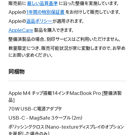
販売前に
厳しい品質基準
に沿った整備を実施しています。
Appleの
1年間の特別保証書
こ
をお付けして販売しています。
の
Appleの
返品ポリシー
こ
が適用されます。
操
の
AppleCare
こ
製品を購入できます。
作
操
の
整備済製品の場合、刻印サービスはご利用いただけません。
に
作
操
よ
数量限定につき、販売可能状況が常に変動しますので、お早め
に
作
り
にお買い求めください。
よ
に
新
り
よ
し
新
同梱物
り
い
し
新
ウ
い
し
イ
ウ
い
Apple M4 チップ搭載14インチMacBook Pro [整備済製
ン
イ
ウ
品]
ド
ン
イ
70W USB-C電源アダプタ
ウ
ド
ン
が
USB-C - MagSafe 3ケーブル（2m）
ウ
ド
開
が
ポリッシングクロス（Nano-textureディスプレイのオプション
ウ
き
開
を選択した場合のみ）
が