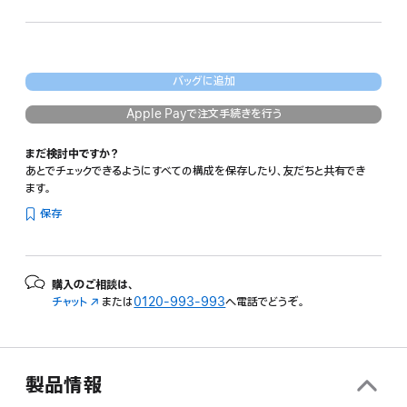
示
バッグに追加
Apple Payで注文手続きを行う
まだ検討中ですか？
あとでチェックできるようにすべての構成を保存したり、友だちと共有でき
ます。
保存
購入のご相談は、
チャット
（新
または
0120-993-993
へ電話でどうぞ。
規
ウ
イ
ン
製品情報
ド
ウ