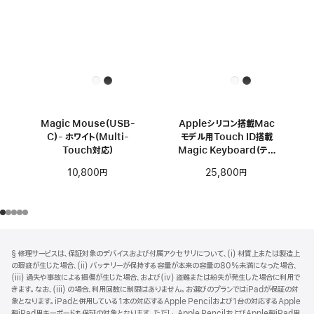
Magic Mouse（USB-
Appleシリコン搭載Mac
C）- ホワイト（Multi-
モデル用Touch ID搭載
Touch対応）
Magic Keyboard（テン
キー付き、USB–C）- 日本
10,800円
25,800円
語 - ホワイトキー
フ
脚
§ 修理サービスは、保証対象のデバイスおよび付属アクセサリについて、(i) 材質上または製造上
注
ッ
の瑕疵が生じた場合、(ii) バッテリーが保持する容量が本来の容量の80%未満になった場合、
タ
(iii) 過失や事故による損傷が生じた場合、および(iv) 盗難または紛失が発生した場合に利用で
きます。なお、(iii) の場合、利用回数に制限はありません。お選びのプランではiPadが保証の対
ー
象となります。iPadと併用している1本の対応するApple Pencilおよび1台の対応するApple
製iPad用キーボードも保証の対象となります。ただし、Apple PencilおよびApple製iPad用