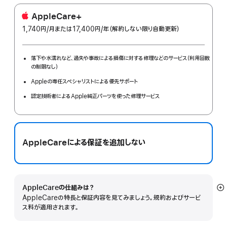
AppleCare+
1,740円
/月
per
または17,400円
/年
年
（解約しない限り自動更新）
month
額
落下や水濡れなど、過失や事故による損傷に対する修理などのサービス（利用回数
の制限なし）
Appleの専任スペシャリストによる優先サポート
認定技術者によるApple純正パーツを使った修理サービス
AppleCareによる保証を追加しない
AppleCareの仕組みは？
詳
AppleCareの特長と保証内容を見てみましょう。規約およびサービ
細
ス料が適用されます。
を
表