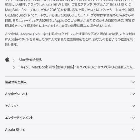
結果によります。テストではApple 96W USB-C電源アダプタ（モデルA2166）とUSB-C -
MagSafe 3ケーブル（モデルA2363）を使用。高速充電のテストは、バッテリーを完全に消費
したMacBook Proハードウェアを使って実施しました。スリープが解除され始めた時点からの
時間、またはハードウェアの起動時にAppleのロゴが表示された時点からの時間を測定。充電時
間は設定および環境条件によって変わり、実際の結果は異なる場合があります。
Appleは、あなたのインターネット回線のIPアドレスを地理的な区域と照合した結果、または以前
にAppleのサイトを利用した際に入力された位置情報をもとに、あなたのおおよその位置を判
断します。
Mac整備済製品
Apple
14インチMacBook Pro [整備済製品] 10コアCPUと10コアGPUを搭載したApple M4 チップ、Nano-textureディスプレイ - シルバー
製品情報と購入
Appleウォレット
アカウント
エンターテインメント
Apple Store