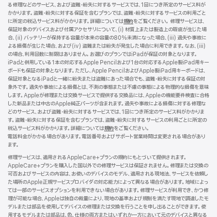
る修理などのサービス、および盗難・紛失に対するサービスでは、1回につき所定のサービス料が
ま
かかります。盗難・紛失に対する保証を含むプランでは、盗難・紛失に対するサービスの利用ごと
す）
に所定の税込サービス料がかかります。詳細については
規約
（新
をご覧ください。 修理サービスは、
保証対象のデバイスおよび付属アクセサリについて、(i) 材質上または製造上の瑕疵が生じた場
規
合、(ii) バッテリーが保持する容量が本来の容量の80%未満になった場合、(iii) 過失や事故に
ウ
よる損傷が生じた場合、および(iv) 盗難または紛失が発生した場合に利用できます。なお、(iii)
イ
の場合、利用回数に制限はありません。お選びのプランではiPadが保証の対象となります。
ン
iPadと併用している1本の対応するApple Pencilおよび1台の対応するApple製iPad用キー
ド
ボードも保証の対象となります。ただし、Apple PencilおよびApple製iPad用キーボードは、
ウ
保証対象となるiPadと一緒に紛失または盗難にあった場合でも、盗難・紛失に対する保証の対
で
象外です。過失や事故による損傷とは、不測の事態または不慮の事態による物理的な損傷を意味
開
します。Appleが修理または交換サービスで提供する交換品には、Appleの機能要件検査に合格
き
した新品または中古のApple純正パーツが含まれます。過失や事故による損傷に対する修理な
ま
どのサービス、および盗難・紛失に対するサービスでは、1回につき所定のサービス料がかかりま
す）
す。盗難・紛失に対する保証を含むプランでは、盗難・紛失に対するサービスの利用ごとに所定の
税込サービス料がかかります。詳細については
規約
（新
をご覧ください。
電話料金がかかる場合があります。電話番号およびサポート営業時間は変更される場合があり
規
ます。
ウ
イ
修理サービスは、適用されるAppleCare+プランの規約にもとづいて提供されます。
ン
AppleCare+プランを購入した国以外での修理サービスは保証されません。修理または交換の
ド
可否およびサービスの内容は、お使いのデバイスのモデル、適用される現地法、サービスを依頼し
ウ
た場所のApple正規サービスプロバイダの対応能力によって異なる場合があります。地域によっ
で
ては一部のサービスオプションを利用できない場合があります。修理サービスが利用でき、かつ修
開
理が可能な場合、Appleは独自の裁量により、現地の基準および規制を満たす現地で調達したモ
き
デルまたは部品を使用してデバイスの修理または交換を行うことを申し出ることができます。使
ま
用するモデルまたは部品は、色、仕様の両方またはいずれか一方において元のデバイスと異なる