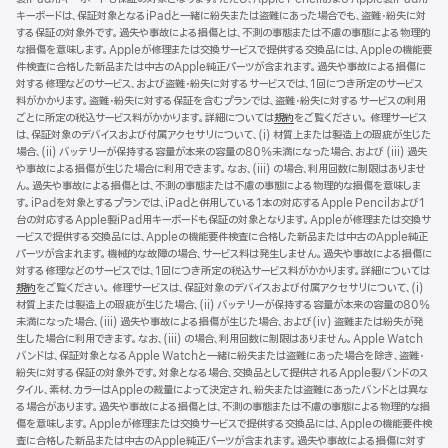
キーボードは、保証対象となるiPadと一緒に紛失または盗難にあった場合でも、盗難・紛失に対
する保証の対象外です。過失や事故による損傷とは、不測の事態または不慮の事態による物理的
な損傷を意味します。Appleが修理または交換サービスで提供する交換品には、Appleの機能要
件検査に合格した新品または中古のApple純正パーツが含まれます。過失や事故による損傷に
対する修理などのサービス、および盗難・紛失に対するサービスでは、1回につき所定のサービス
料がかかります。盗難・紛失に対する保証を含むプランでは、盗難・紛失に対するサービスの利用
ごとに所定の税込サービス料がかかります。詳細については
規約
（新
をご覧ください。 修理サービス
は、保証対象のデバイスおよび付属アクセサリについて、(i) 材質上または製造上の瑕疵が生じた
規
場合、(ii) バッテリーが保持する容量が本来の容量の80%未満になった場合、および (iii) 過失
ウ
や事故による損傷が生じた場合に利用できます。なお、(iii) の場合、利用回数に制限はありませ
イ
ん。過失や事故による損傷とは、不測の事態または不慮の事態による物理的な損傷を意味しま
ン
す。iPadを対象とするプランでは、iPadと併用している1本の対応するApple Pencilおよび1
ド
台の対応するApple製iPad用キーボードも保証の対象となります。Appleが修理または交換サ
ウ
ービスで提供する交換品には、Appleの機能要件検査に合格した新品または中古のApple純正
で
パーツが含まれます。機械的な故障の場合、サービス料は発生しません。過失や事故による損傷に
開
対する修理などのサービスでは、1回につき所定の税込サービス料がかかります。詳細については
き
規約
（新
をご覧ください。 修理サービスは、保証対象のデバイスおよび付属アクセサリについて、(i)
ま
材質上または製造上の瑕疵が生じた場合、(ii) バッテリーが保持する容量が本来の容量の80%
規
す）
未満になった場合、(iii) 過失や事故による損傷が生じた場合、および(iv) 盗難または紛失が発
ウ
生した場合に利用できます。なお、(iii) の場合、利用回数に制限はありません。Apple Watch
イ
バンドは、保証対象となるApple Watchと一緒に紛失または盗難にあった場合を除き、盗難・
ン
紛失に対する保証の対象外です。対象となる場合、交換品として提供されるApple製バンドのス
ド
タイル、素材、カラーはAppleの裁量によって決定され、紛失または盗難にあったバンドとは異な
ウ
る場合があります。過失や事故による損傷とは、不測の事態または不慮の事態による物理的な損
で
傷を意味します。Appleが修理または交換サービスで提供する交換品には、Appleの機能要件検
開
査に合格した新品または中古のApple純正パーツが含まれます。過失や事故による損傷に対す
き