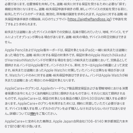
す）
き
必要があります。位置情報を共有しても、盗難・紛失に対する保証を受けるために必要な「探す」
ま
機能は有効になりません。盗難・紛失保証申請手続きの際、新しいデバイスの支給を受ける前に、
す）
紛失したデバイスのデータ消去、無効化、所有権の譲渡を求められます。Appleに対する盗難・紛
失保証申請手続きの開始後、AIGのウェブサイト（
https://aigtheftandloss.jp/
）で申請を完
了するよう求められます。
紛失または盗難にあったデバイスの海外での交換は、在庫が限られていたり、地域、デバイス、モデ
ルによってオプションが異なる場合があります。盗難・紛失の場合、デバイスの同日交換はできま
せん。
Apple PencilおよびApple製キーボードは、保証対象となるiPadと一緒に紛失または盗難に
あった場合でも、盗難・紛失に対する保証の対象外です。保証対象のApple Watch（Nikeおよ
びHermèsのWatchバンドが付属する場合を含む）の紛失または盗難において、交換品として
提供されるバンドはApple製です。バンドのスタイル、素材、カラーはAppleの裁量によって決定
され、紛失または盗難にあったApple Watchに付属していたバンドとは異なる場合がありま
す。Watchバンドのみに対する盗難・紛失保証申請はできません。バンドはApple Watchが紛
失または盗難にあった場合にのみ保証対象となります。
AppleCare+のプランは、Appleのハードウェア製品限定保証および各管轄地域における消費
者保護の法令にもとづく法的権利とは別に提供されるものであり、それらに加えて提供される
ものです。AppleCare+は、保証の対象となる製品の購入日から30日以内に購入する必要が
あります。AppleCare+のプランを利用するためには、規約に同意していただく必要がありま
す。デバイスを購入する際、いずれかのプランを必ず購入しなければならないわけではありませ
ん。詳細については
規約
（新
をご覧ください。
規
AppleCare+に定められた義務は、Apple Japan合同会社（106-6140 東京都港区六本木
ウ
6丁目10番1号）が負いま す 。
イ