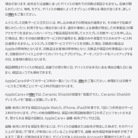
す）
場合があります。紛失または盗難にあったデバイスの海外での交換は保証されません。在庫が限
られていたり、地域、モデル、デバイスの構成によってオプションが異なる場合があります。詳しく
は
規約
（新
をご覧ください。
規
エクスプレス交換サービス（ERS）には、申し込み時点での現地法が適用され、その時々で在庫が
ウ
限られていたり、利用できない場合があります。過失や事故による損傷が発生した対象製品（付属
イ
アクセサリを含まない）のハードウェア製品保証を利用してエクスプレス交換サービスを申し込ん
ン
だ場合は、常にその他の損傷のサービス料が適用され、画面のみや背面ガラスのみのサービス料
ド
は適用されません。エクスプレス交換サービスでデバイスを交換した場合、交換前の製品は
ウ
Appleの所有物となります。交換品はお客様の所有物となり、交換品が保証の対象製品になりま
で
す。交換前のデバイス上のすべてのソフトウェアプログラム、データ、パスワードをバックアップする
開
のは、お客様の責任となります。
き
ま
保証期間はデバイスの発送日、店舗での受け取り日、デバイスがお手元にある場合は購入日に始
す）
まり、保証はいつでも解約できます。
AppleCareのすべてのサービス料の一覧については、
規約
（新
をご覧ください。修理または交換サ
ービスをご利用ごとにサービス料が別途かかります。
規
ウ
AppleCare+の
規約
（新
では、Ceramic Shieldの背面を「背面ガラス」、Ceramic Shieldの
イ
ディスプレイを「画面」と記載しています。
規
ン
ウ
ド
盗難・紛失に対する保証はApple Watch、iPhone、iPadが対象です。1回につき所定のサービ
イ
ウ
ス料がかかります。プランの有効期間中は、保証の利用回数制限が12か月ごとにリセットされま
ン
で
す。受けられる保証の回数は、AppleCare+ 盗難・紛失プランでは2回。
ド
開
ウ
盗難・紛失に対する保証を受けるには、デバイスの盗難または紛失が発生した時点で、そのデバイ
き
で
ス上の「設定」で「探す」が有効になっていることが必要です。盗難・紛失保証申請手続きが完了す
ま
開
るまで、「探す」が有効のままであり、デバイスが本人のApple Accountと関連付けられている